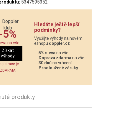
produktu:
5347595352
Hledáte ještě lepší
podmínky?
-5%
Využijte výhody na novém
leva na vše
eshopu
doppler.cz
Získat
5% sleva
na vše
výhody
Doprava zdarma
na vše
30 dnů
na vrácení
egistrace je
Prodloužené záruky
ZDARMA
nuté produkty