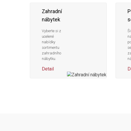
Zahradní
P
nábytek
s
Vyberte si z
Ši
ucelené
n
nabídky
po
sortimentu
s
zahradního
z
nábytku.
ná
Detail
D