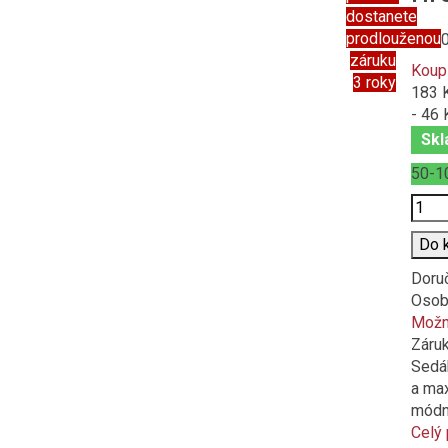
dostanete
prodlouženou
229,
záruku
Koup
3 roky
183 
- 46 
Skl
50-1
Poče
Do 
Doru
Osob
Možno
Záru
Sedák
a max
módní
Celý