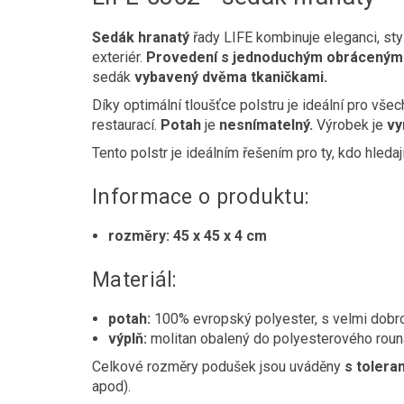
Sedák hranatý
řady LIFE kombinuje eleganci, sty
exteriér.
Provedení s jednoduchým obrácený
sedák
vybavený dvěma tkaničkami.
Díky optimální tloušťce polstru je ideální pro vš
restaurací.
Potah
je
nesnímatelný.
Výrobek je
vy
Tento polstr je ideálním řešením pro ty, kdo hleda
Informace o produktu:
rozměry:
45 x 45 x 4 cm
Materiál:
potah:
100% evropský polyester, s velmi dobro
výplň:
molitan obalený do polyesterového roun
Celkové rozměry podušek jsou uváděny
s toleran
apod).