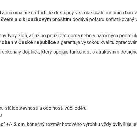
l a maximální komfort. Je dostupný v široké škále módních barev, 
m švem a
s kroužkovým prošitím
dodává polstru sofistikovaný 
echny typy židlí, ať už ho použijete doma nebo v náročných podmín
roben v České republice
a garantuje vysokou kvalitu zpracován
jí dokonalý doplněk, který spojuje funkčnost s atraktivním design
u stálobarevností a odolností vůči oděru
a
cí +/- 2 cm
, konečný rozměr hotového výrobku vždy ovlivňuje jeho