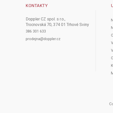
KONTAKTY
Doppler CZ spol. s r.o.,
N
Trocnovská 70, 374 01 Trhové Sviny
N
386 301 633
O
prodejna@doppler.cz
V
V
O
K
M
Co