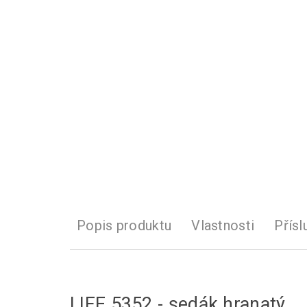
Popis produktu
Vlastnosti
Přísl
LIFE 5352 - sedák hranatý