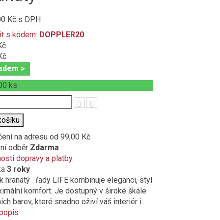
00 Kč
s DPH
it s kódem:
DOPPLER20
Kč
Kč
adem >
00
ks
t
košíku
čení na adresu
od 99,00 Kč
ní odběr
Zdarma
sti dopravy a platby
ka
3 roky
 hranatý řady LIFE kombinuje eleganci, styl
imální komfort. Je dostupný v široké škále
ch barev, které snadno oživí váš interiér i...
 popis