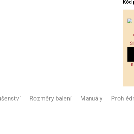
Kód 
S
R
ušenství
Rozměry balení
Manuály
Prohléd