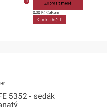
Porovnání
0
Zobrazit méně
produktů
0,00 Kč
Celkem
K pokladně
o
ler
FE 5352 - sedák
anatý