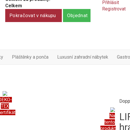
Přihlásit
Celkem
Registrovat
Pokračovat v nákupu
Objednat
ky
Pláštěnky a ponča
Luxusní zahradní nábytek
Gastr
OEKO-
Dopp
TEX
ertifikát
LI
Na
tento
hr
produkt