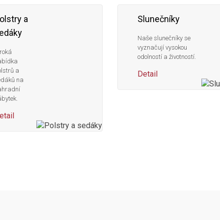
olstry a
Slunečníky
edáky
Naše slunečníky se
vyznačují vysokou
roká
odolností a životností.
abídka
lstrů a
Detail
edáků na
ahradní
bytek.
etail