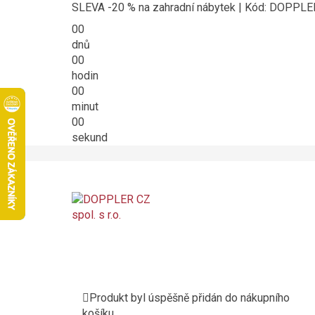
SLEVA -20 % na zahradní nábytek | Kód: DOPPL
00
dnů
00
hodin
00
minut
00
sekund
Produkt byl úspěšně přidán do nákupního
košíku