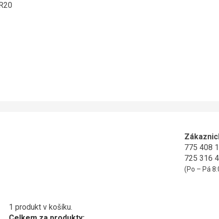
ER20
Zákaznic
775 408 
725 316 
(Po – Pá 8:
1 produkt v košíku.
Celkem za produkty: