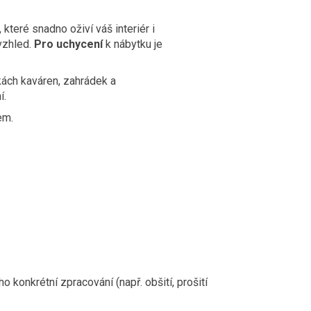
které snadno oživí váš interiér i
vzhled.
Pro uchycení
k nábytku je
kách kaváren, zahrádek a
í.
em.
 konkrétní zpracování (např. obšití, prošití