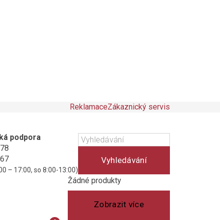
Reklamace
Zákaznický servis
ká podpora
178
467
Vyhledávání
00 – 17:00, so 8:00-13:00)
Košík
(prázdný)
Žádné produkty
Zobrazit více