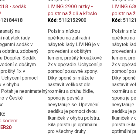
418 - sedák
LIVING 2900 nízký -
LIVING 630
ý
polstr na židli a křeslo
polstr na ž
312184418
Kód:
5112152900
Kód:
5112
ranatý na
Polstr s nízkou
Polstr s ní
í nábytek řady
opěrkou na zahradní
opěrkou na
legantní sedák v
nábytek řady LIVING je v
nábytek řad
 odstínu, zdobený
provedení s obšitým
provedení 
u Doppler. Sedák
lemem, prošitý kroužkově
lemem, pro
ovedení s obšitým
2x v opěradle. Uchycení je
2x v opěrad
prošitý 1x v
pomocí posuvné spony.
pomocí pos
. Uchycení pomocí
Díky sponě si můžete
Díky sponě
k v ohybu
nastavit velikost dle
nastavit ve
. Potah je nesnímatelný.
rozměru a druhu židle,
rozměru a d
no v České
spona je pevná a
spona je p
ce.
nevytahuje se. Upevnění
nevytahuje 
sedáku je pomocí dvou
sedáku je 
 Kč
tkaniček v ohybu polstru.
tkaniček v 
s kódem:
Síla polstru je optimální
polstru.Síla
ER20
pro všechny druhy...
optimální p