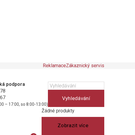
Reklamace
Zákaznický servis
ká podpora
178
467
Vyhledávání
00 – 17:00, so 8:00-13:00)
Košík
(prázdný)
Žádné produkty
Zobrazit více