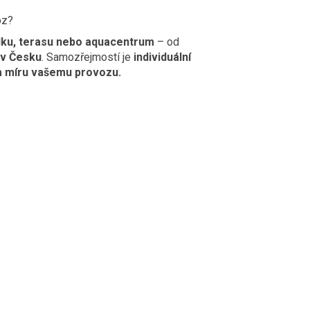
oz?
rádku, terasu nebo aquacentrum
– od
v Česku
. Samozřejmostí je
individuální
a míru vašemu provozu.