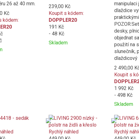
ru 26 až 40 mm.
manipulaci 
239,00 Kč
dlaždice v
0 Kč
Koupit s kódem:
praktickými
s kódem:
DOPPLER20
POZOR:Set 
ER20
191 Kč
desky, plni
Kč
- 48 Kč
objednat s
č
Skladem
použití na 
Přidat
Product
m
slunečník, 
t
k
is
dlaždicový s
porovnání
added
2 490,00 K
ní
to
Koupit s k
compare
DOPPLER
e
1 992 Kč
- 498 Kč
Skladem
Přidat
Product
k
is
porovnání
added
to
náhled
Rychlý náhled
Rychlý náh
compare
 Kč
449,00 Kč
449,00 Kč