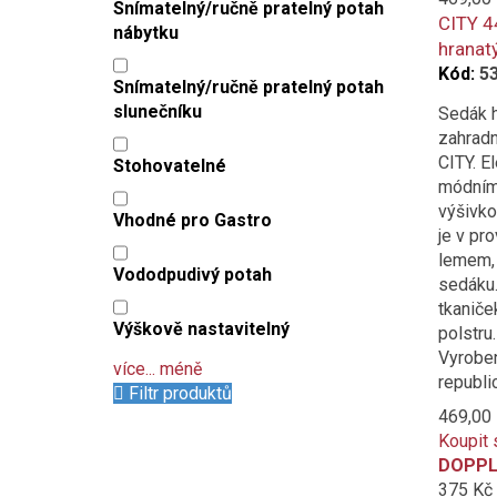
Snímatelný/ručně pratelný potah
CITY 4
nábytku
hranat
Kód:
5
Snímatelný/ručně pratelný potah
slunečníku
Sedák h
zahradn
CITY. E
Stohovatelné
módním
výšivko
Vhodné pro Gastro
je v pr
lemem, 
Vododpudivý potah
sedáku
tkaniče
Výškově nastavitelný
polstru
Vyrobe
více...
méně
republi
Filtr produktů
469,00
Koupit 
DOPPL
375 Kč