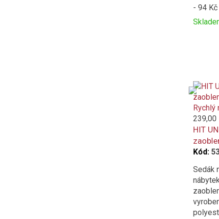
- 94 Kč
Sklade
Přidat
Produc
k
is
porovná
added
to
compar
Rychlý 
239,00
HIT UN
zaoble
Kód:
5
Sedák n
nábytek
zaoblen
vyrobe
polyest