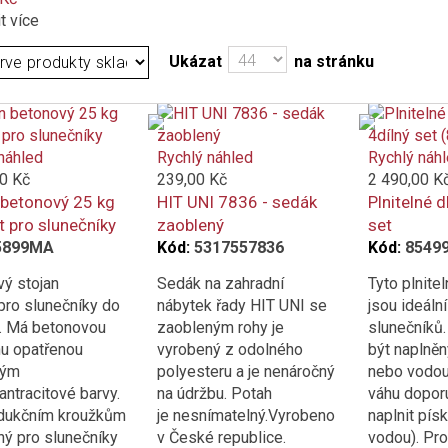
t více
Ukázat
na stránku
náhled
Rychlý náhled
Rychlý náh
0 Kč
239,00 Kč
2 490,00 K
 betonový 25 kg
HIT UNI 7836 - sedák
Plnitelné d
t pro slunečníky
zaoblený
set
5899MA
Kód:
5317557836
Kód:
8549
ý stojan
Sedák na zahradní
Tyto plnite
pro slunečníky do
nábytek řady HIT UNI se
jsou ideální
. Má betonovou
zaobleným rohy je
slunečníků
u opatřenou
vyrobený z odolného
být naplně
vým
polyesteru a je nenáročný
nebo vodou 
antracitové barvy.
na údržbu. Potah
váhu dopor
edukčním kroužkům
je nesnímatelný.Vyrobeno
naplnit pís
ný pro slunečníky
v České republice.
vodou). Pro