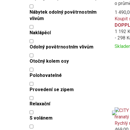
o průmě
Nábytek odolný povětrnostním
1 490,0
vlivům
Koupit 
DOPPL
1 192 
Naklápěcí
- 298 K
Sklade
Odolný povětrnostním vlivům
Přidat
Produc
k
is
Otočný kolem osy
porovná
added
to
Polohovatelné
compar
Provedení se zipem
Relaxační
S volánem
Rychlý 
469,00