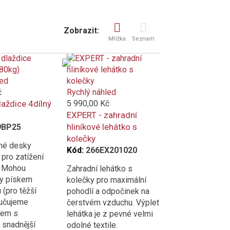
Zobrazit:
Mřížka
Seznam
led
č
Rychlý náhled
laždice 4dílný
5 990,00 Kč
EXPERT - zahradní
hliníkové lehátko s
9BP25
kolečky
lné desky
Kód:
266EX201020
 pro zatížení
. Mohou
Zahradní lehátko s
ny pískem
kolečky pro maximální
(pro těžší
pohodlí a odpočinek na
učujeme
čerstvém vzduchu. Výplet
kem s
lehátka je z pevné velmi
 snadnější
odolné textile.