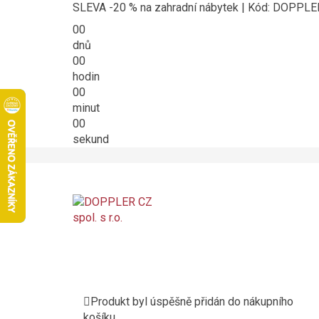
SLEVA -20 % na zahradní nábytek | Kód: DOPPL
00
dnů
00
hodin
00
minut
00
sekund
Produkt byl úspěšně přidán do nákupního
košíku