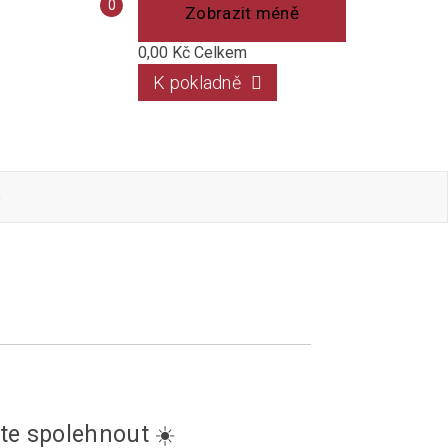
Porovnání
0
Zobrazit méně
produktů
0,00 Kč
Celkem
K pokladně
o
te spolehnout ☀️