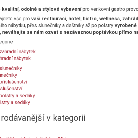
e
kvalitní, odolné a stylové vybavení
pro venkovní gastro prov
ajdete vše pro
vaši restauraci, hotel, bistro, wellness, zah
ího nábytku, přes slunečníky a deštníky až po polstry
vyrobené 
p, neváhejte se nám ozvat s nezávaznou poptávkou přímo n
egorie
hradní nábytek
unečníky
íslušenství
lstry a sedáky
rodávanější v kategorii