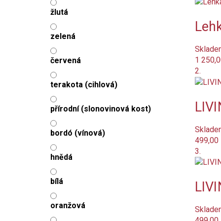
žlutá
Lehk
zelená
Sklade
1 250,0
červená
2.
terakota (cihlová)
LIVI
přírodní (slonovinová kost)
Sklade
bordó (vínová)
499,00
3.
hnědá
bílá
LIVI
oranžová
Sklade
499,00