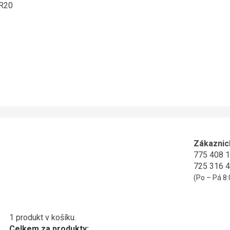
ER20
Zákaznic
775 408 
725 316 
(Po – Pá 8:
1 produkt v košíku.
Celkem za produkty: