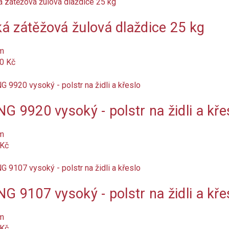
á zátěžová žulová dlaždice 25 kg
m
0 Kč
NG 9920 vysoký - polstr na židli a kře
m
 Kč
NG 9107 vysoký - polstr na židli a kře
m
 Kč