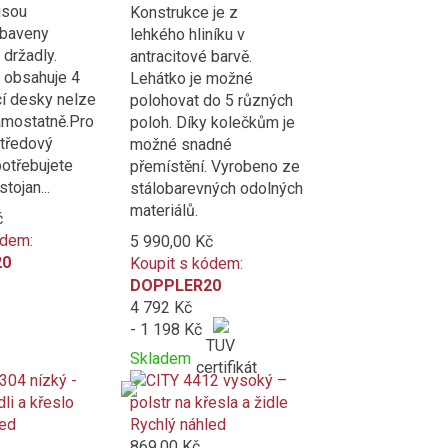
jsou
Konstrukce je z
ybaveny
lehkého hliníku v
 držadly.
antracitové barvě.
obsahuje 4
Lehátko je možné
cí desky nelze
polohovat do 5 různých
amostatně.Pro
poloh. Díky kolečkům je
středový
možné snadné
potřebujete
přemístění. Vyrobeno ze
tojan...
stálobarevných odolných
materiálů.
č
ódem:
5 990,00 Kč
20
Koupit s kódem:
DOPPLER20
4 792 Kč
- 1 198 Kč
TUV
Skladem
certifikát
Přidat
Product
k
is
porovnání
added
led
Rychlý náhled
to
869,00 Kč