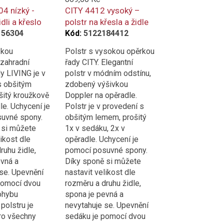
compare
4 nízký -
CITY 4412 vysoký –
idli a křeslo
polstr na křesla a židle
156304
Kód:
5122184412
zkou
Polstr s vysokou opěrkou
 zahradní
řady CITY. Elegantní
y LIVING je v
polstr v módním odstínu,
s obšitým
zdobený výšivkou
šitý kroužkově
Doppler na opěradle.
le. Uchycení je
Polstr je v provedení s
uvné spony.
obšitým lemem, prošitý
 si můžete
1x v sedáku, 2x v
likost dle
opěradle. Uchycení je
ruhu židle,
pomocí posuvné spony.
evná a
Díky sponě si můžete
se. Upevnění
nastavit velikost dle
pomocí dvou
rozměru a druhu židle,
ohybu
spona je pevná a
 polstru je
nevytahuje se. Upevnění
ro všechny
sedáku je pomocí dvou