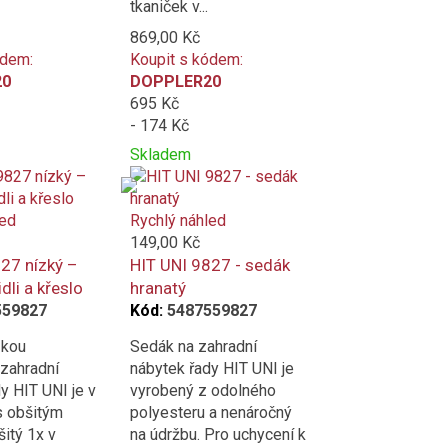
tkaniček v...
869,00 Kč
ódem:
Koupit s kódem:
20
DOPPLER20
695 Kč
- 174 Kč
Skladem
Přidat
Product
k
is
porovnání
added
led
Rychlý náhled
to
149,00 Kč
compare
27 nízký –
HIT UNI 9827 - sedák
idli a křeslo
hranatý
559827
Kód:
5487559827
zkou
Sedák na zahradní
 zahradní
nábytek řady HIT UNI je
y HIT UNI je v
vyrobený z odolného
s obšitým
polyesteru a nenáročný
itý 1x v
na údržbu. Pro uchycení k