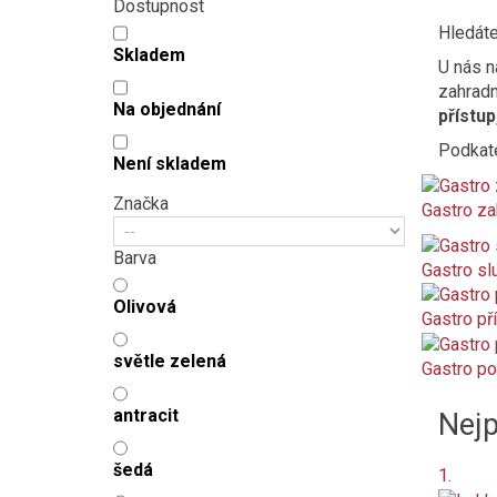
Dostupnost
Hledát
Skladem
U nás n
zahradn
Na objednání
přístu
Podkat
Není skladem
Značka
Gastro za
Barva
Gastro sl
Olivová
Gastro př
světle zelená
Gastro po
antracit
Nejp
šedá
1.