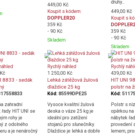
druhy...
449,00 Kč
Koupit s kódem:
449,00 Kč
m
DOPPLER20
Koupit s k
t
359 Kč
DOPPLER
- 90 Kč
359 Kč
ní
- 90 Kč
Skladem
e
Přidat
Product
Skladem
k
is
Přidat
Product
porovnání
added
k
is
to
porovnání
added
náhled
Rychlý náhled
Rychlý náh
compare
to
 Kč
1 250,00 Kč
439,00 Kč
compare
I 8833 - sedák
Lehká zátěžová žulová
HIT UNI 98
ný
dlaždice 25 kg
polstr na ž
317558833
Kód:
85599DPE25
Kód:
5117
a zahradní
Vysoce kvalitní žulová
Polstr s ní
 řady HIT UNI se
deska o váze 25 kg je
opěrkou na
ým rohy je
ideální pro zatížení
nábytek řad
ný z odolného
stojanů pro slunečníky.
provedení 
eru a je nenáročný
Dlaždice je lehká a dobře
lemem, proš