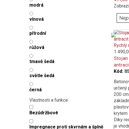
modrá
Zobrazi
vínová
přírodní
Rychlý 
růžová
1 490,0
Stojan
tmavě šedá
antraci
Kód:
8
světle šedá
Betonov
určený 
černá
200 cm
Vlastnosti a funkce
základn
plasto
Bezúdržbové
krytem 
Díky r
je vhod
Impregnace proti skvrnám a špíně