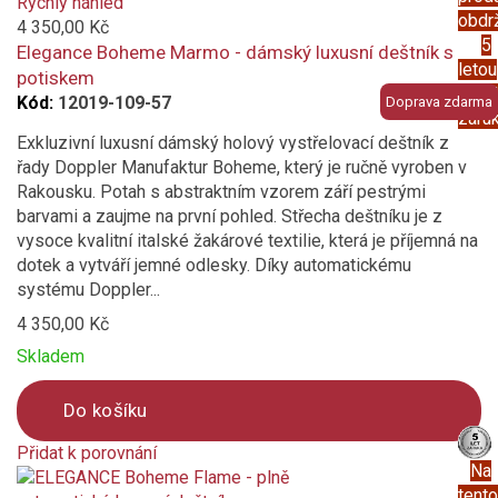
added
Rychlý náhled
obdr
to
4 350,00 Kč
5
compare
Elegance Boheme Marmo - dámský luxusní deštník s
letou
potiskem
prod
Kód:
12019-109-57
Doprava zdarma
záru
Exkluzivní luxusní dámský holový vystřelovací deštník z
řady Doppler Manufaktur Boheme, který je ručně vyroben v
Rakousku. Potah s abstraktním vzorem září pestrými
barvami a zaujme na první pohled. Střecha deštníku je z
vysoce kvalitní italské žakárové textilie, která je příjemná na
dotek a vytváří jemné odlesky. Díky automatickému
systému Doppler...
4 350,00 Kč
Skladem
Do košíku
Přidat k porovnání
Na
Product
tento