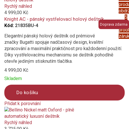
prod
added
Rychlý náhled
obdr
to
4 999,00 Kč
5
compare
Knight AC - pánský vystřelovací holový deštník
letou
Doprava zdarma
Kód:
21835BU-4
prod
Elegantní pánský holový deštník od prémiové
záru
značky Bugatti spojuje nadčasový design, kvalitní
zpracování a maximální praktičnost pro každodenní použití.
Díky vystřelovacímu mechanismu se deštník pohodlně
otevře jediným stisknutím tlačítka.
4 999,00 Kč
Skladem
Do košíku
Přidat k porovnání
Product
is
added
Rychlý náhled
to
3 725,00 Kč