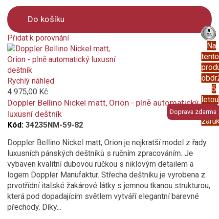
Do košíku
Přidat k porovnání
Na
Product
tento
is
prod
added
obdr
to
Rychlý náhled
5
compare
4 975,00 Kč
letou
Doppler Bellino Nickel matt, Orion - plně automatický
prod
Doprava zdarma
luxusní deštník
záru
Kód:
34235NM-59-82
Doppler Bellino Nickel matt, Orion je nejkratší model z řady
luxusních pánských deštníků s ručním zpracováním. Je
vybaven kvalitní dubovou ručkou s niklovým detailem a
logem Doppler Manufaktur. Střecha deštníku je vyrobena z
prvotřídní italské žakárové látky s jemnou tkanou strukturou,
která pod dopadajícím světlem vytváří elegantní barevné
přechody. Díky...