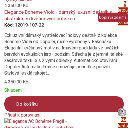
5
compare
4 350,00 Kč
letou
Elegance Boheme Viola - dámský luxusní deštník s
prod
Doprava zdarma
abstraktním květinovým potiskem
záru
Kód:
12019-107-22
Exkluzivní dámský vystřelovací holový deštník z kolekce
Boheme Viola od Doppler, ručně vyrobený v Rakousku.
Elegantní květinový motiv na tmavém podkladu ve svěžích
barvách evokujících jaro i podzim. Střecha je z jemné italské
žakárové textilie s živými odlesky. Automatické otevírání
Doppler Automatic Frame umožňuje pohodlné použití.
Stylová lesklá rukojeť...
4 350,00 Kč
Skladem
Do košíku
Přidat k porovnání
Na
Product
tento
is