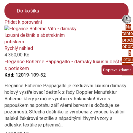
Do košíku
Přidat k porovnání
Na
Product
tento
is
prod
added
obdr
to
Rychlý náhled
5
compare
4 350,00 Kč
letou
Elegance Boheme Pappagallo - dámský luxusní deštník
prod
s potiskem
Doprava zdarma
záru
Kód:
12019-109-52
Elegance Boheme Pappagallo je exkluzivní luxusní dámský
holový vystřelovací deštník z řady Doppler Manufaktur
Boheme, který je ručně vyroben v Rakousku! Vzor s
papouškem na potahu září všemi barvami a dožaduje se
pozornosti. Střecha deštníku je vyrobena z vysoce kvalitní
italské žakárové textilie s nápaditými živými vzory s
odlesky, textilie je příjemná...