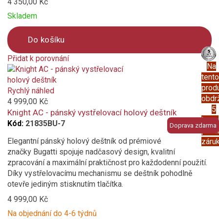
4 350,00 Kč
Skladem
Do košíku
Přidat k porovnání
Na
Product
tento
is
prod
added
Rychlý náhled
obdr
to
4 999,00 Kč
5
compare
Knight AC - pánský vystřelovací holový deštník
letou
Kód:
21835BU-7
Doprava zdarma
prod
Elegantní pánský holový deštník od prémiové
záru
značky Bugatti spojuje nadčasový design, kvalitní
zpracování a maximální praktičnost pro každodenní použití.
Díky vystřelovacímu mechanismu se deštník pohodlně
otevře jediným stisknutím tlačítka.
4 999,00 Kč
Na objednání do 4-6 týdnů