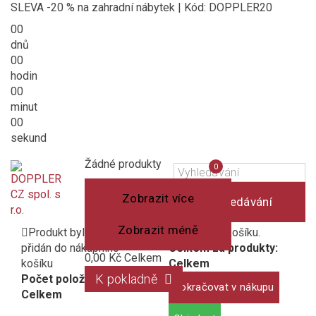
SLEVA -20 % na zahradní nábytek | Kód: DOPPLER20
00
dnů
00
hodin
00
minut
00
sekund
Košík
(prázdný)
Porovnání
Žádné produkty
0
produktů
Zobrazit více
Vyhledávání
Zobrazit méně
Produkt byl úspěšně
1 produkt v košíku.
přidán do nákupního
Celkem za produkty:
0,00 Kč
Celkem
košíku
Celkem
K pokladně
Počet položek:
Pokračovat v nákupu
Celkem