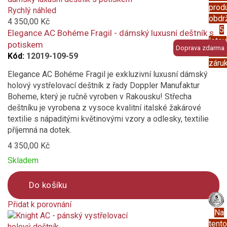
prod
added
Rychlý náhled
obdr
to
4 350,00 Kč
5
compare
Elegance AC Bohéme Fragil - dámský luxusní deštník s
letou
potiskem
Doprava zdarma
prod
Kód:
12019-109-59
záru
Elegance AC Bohéme Fragil je exkluzivní luxusní dámský
holový vystřelovací deštník z řady Doppler Manufaktur
Boheme, který je ručně vyroben v Rakousku! Střecha
deštníku je vyrobena z vysoce kvalitní italské žakárové
textilie s nápaditými květinovými vzory a odlesky, textilie
příjemná na dotek.
4 350,00 Kč
Skladem
Do košíku
Přidat k porovnání
Na
Product
tento
is