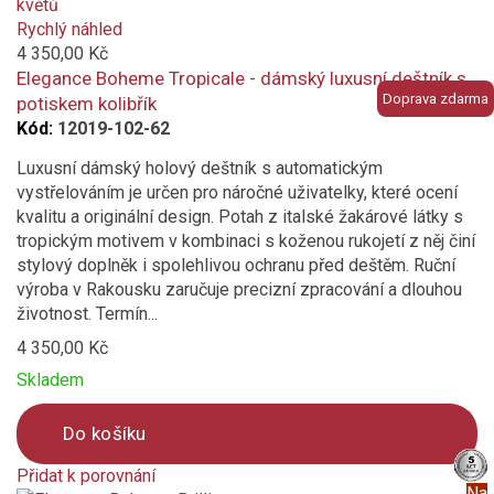
added
to
Rychlý náhled
compare
4 350,00 Kč
Elegance Boheme Tropicale - dámský luxusní deštník s
Doprava zdarma
potiskem kolibřík
Kód:
12019-102-62
Luxusní dámský holový deštník s automatickým
vystřelováním je určen pro náročné uživatelky, které ocení
kvalitu a originální design. Potah z italské žakárové látky s
tropickým motivem v kombinaci s koženou rukojetí z něj činí
stylový doplněk i spolehlivou ochranu před deštěm. Ruční
výroba v Rakousku zaručuje precizní zpracování a dlouhou
životnost. Termín...
4 350,00 Kč
Skladem
Do košíku
Přidat k porovnání
Na