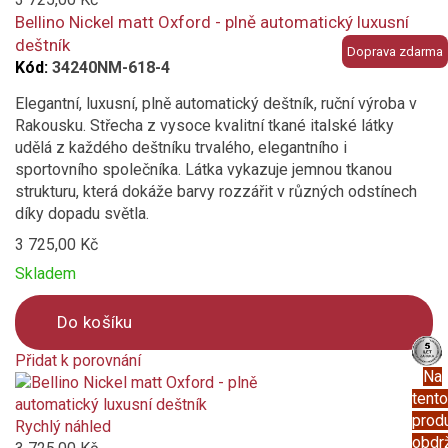
compare
Bellino Nickel matt Oxford - plně automatický luxusní
deštník
Doprava zdarma
Kód:
34240NM-618-4
Elegantní, luxusní, plně automatický deštník, ruční výroba v
Rakousku. Střecha z vysoce kvalitní tkané italské látky
udělá z každého deštníku trvalého, elegantního i
sportovního společníka. Látka vykazuje jemnou tkanou
strukturu, která dokáže barvy rozzářit v různých odstínech
díky dopadu světla.
3 725,00 Kč
Skladem
Do košíku
Přidat k porovnání
Na
Product
tento
is
prod
added
Rychlý náhled
obdr
to