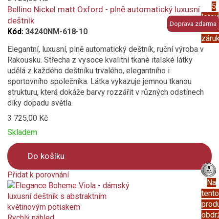
5
compare
Bellino Nickel matt Oxford - plně automatický luxusní
letou
deštník
Doprava zdarma
prod
Kód:
34240NM-618-10
záru
Elegantní, luxusní, plně automatický deštník, ruční výroba v
Rakousku. Střecha z vysoce kvalitní tkané italské látky
udělá z každého deštníku trvalého, elegantního i
sportovního společníka. Látka vykazuje jemnou tkanou
strukturu, která dokáže barvy rozzářit v různých odstínech
díky dopadu světla.
3 725,00 Kč
Skladem
Do košíku
Přidat k porovnání
Na
Product
tento
is
prod
added
obdr
to
Rychlý náhled