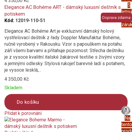
to
4 350,00 Kč
5
compare
Elegance AC Bohéme ART - dámský luxusní deštník s
letou
potiskem
Doprava zdarma
prod
Kód:
12019-110-51
záru
Elegance AC Bohéme Art je exkluzivní dámský holový
vystřelovací deštník z řady Doppler Manufaktur Bohéme,
ručně vyrobený v Rakousku. Vzor s papouškem na potahu
září všemi barvami a přitahuje pozornost. Střecha deštníku
je z vysoce kvalitní italské žakárové textilie s živými vzory
a jemnými odlesky. Stylová rukojeť barevně ladí s potahem,
je vysoce lesklá,...
4 350,00 Kč
Skladem
Do košíku
Přidat k porovnání
Na
Product
tento
is
prod