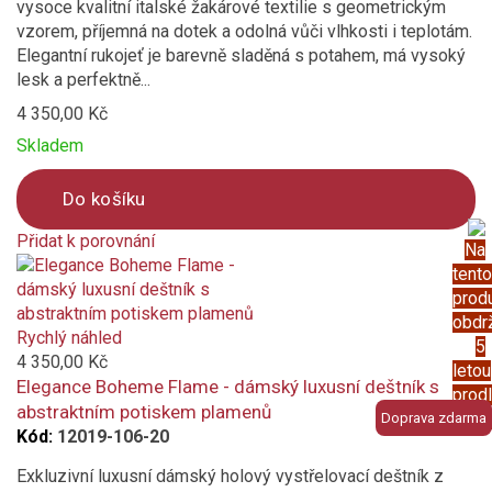
vysoce kvalitní italské žakárové textilie s geometrickým
bílá
vzorem, příjemná na dotek a odolná vůči vlhkosti i teplotám.
Elegantní rukojeť je barevně sladěná s potahem, má vysoký
modrá
lesk a perfektně...
4 350,00 Kč
fialová
Skladem
růžová
Do košíku
černá
Přidat k porovnání
Na
Product
tento
Vzor
is
prod
added
obdr
geometrický / abstraktní
to
Rychlý náhled
5
compare
4 350,00 Kč
letou
květinový
Elegance Boheme Flame - dámský luxusní deštník s
prod
abstraktním potiskem plamenů
záru
Doprava zdarma
plná barva
Kód:
12019-106-20
Materiál konstrukce
Exkluzivní luxusní dámský holový vystřelovací deštník z