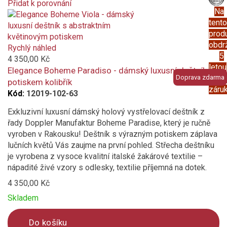
Přidat k porovnání
Na
Product
tento
is
prod
added
obdr
to
Rychlý náhled
5
compare
4 350,00 Kč
letou
Elegance Boheme Paradiso - dámský luxusní deštník s
Doprava zdarma
prod
potiskem kolibřík
záru
Kód:
12019-102-63
Exkluzivní luxusní dámský holový vystřelovací deštník z
řady Doppler Manufaktur Boheme Paradise, který je ručně
vyroben v Rakousku! Deštník s výrazným potiskem záplava
lučních květů Vás zaujme na první pohled. Střecha deštníku
je vyrobena z vysoce kvalitní italské žakárové textilie –
nápadité živé vzory s odlesky, textilie příjemná na dotek.
4 350,00 Kč
Skladem
Do košíku