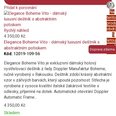
Přidat k porovnání
Na
Product
tento
is
prod
added
obdr
to
Rychlý náhled
5
compare
4 350,00 Kč
letou
Elegance Boheme Vito - dámský luxusní deštník s
prod
abstraktním potiskem
Doprava zdarma
záru
Kód:
12019-109-56
Elegance Boheme Vito je exkluzivní dámský holový
vystřelovací deštník z řady Doppler Manufaktur Boheme,
ručně vyrobený v Rakousku. Deštník zdobí krásný abstraktní
vzor v zářivých barvách, který upoutá pozornost. Střecha je
vyrobena z vysoce kvalitní italské žakárové textilie s
odlesky, příjemné na dotek. Automatické otevírání Doppler
Automatic Frame...
4 350,00 Kč
Skladem