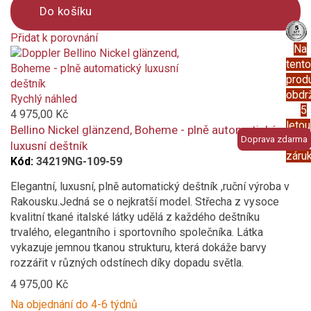
Do košíku
Přidat k porovnání
Na
Product
tento
is
prod
added
obdr
to
Rychlý náhled
5
compare
4 975,00 Kč
letou
Bellino Nickel glänzend, Boheme - plně automatický
Doprava zdarma
prod
luxusní deštník
záru
Kód:
34219NG-109-59
Elegantní, luxusní, plně automatický deštník ,ruční výroba v
Rakousku.Jedná se o nejkratší model. Střecha z vysoce
kvalitní tkané italské látky udělá z každého deštníku
trvalého, elegantního i sportovního společníka. Látka
vykazuje jemnou tkanou strukturu, která dokáže barvy
rozzářit v různých odstínech díky dopadu světla.
4 975,00 Kč
Na objednání do 4-6 týdnů