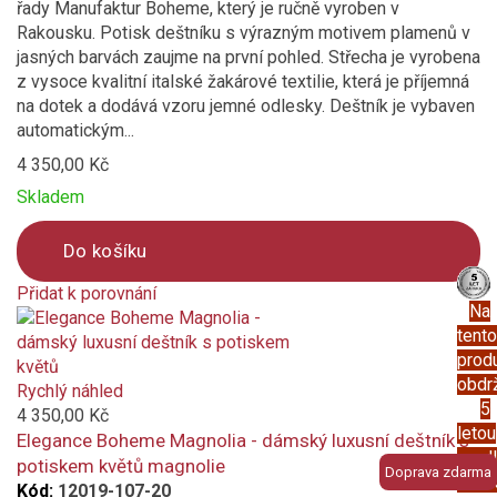
řady Manufaktur Boheme, který je ručně vyroben v
ocelová konstrukce
Rakousku. Potisk deštníku s výrazným motivem plamenů v
jasných barvách zaujme na první pohled. Střecha je vyrobena
z vysoce kvalitní italské žakárové textilie, která je příjemná
karbon
na dotek a dodává vzoru jemné odlesky. Deštník je vybaven
automatickým...
sklolaminát
4 350,00 Kč
Vlastnosti a funkce
Skladem
Vododpudivý potah
Do košíku
Průměr střechy deštníku (cm)
Přidat k porovnání
Na
Product
tento
is
prod
added
obdr
to
Rychlý náhled
5
compare
4 350,00 Kč
letou
Elegance Boheme Magnolia - dámský luxusní deštník s
prod
potiskem květů magnolie
Doprava zdarma
záru
Kód:
12019-107-20