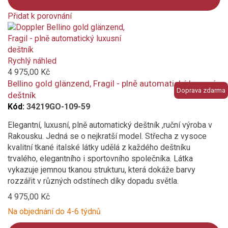
Přidat k porovnání
Product
is
added
to
Rychlý náhled
compare
4 975,00 Kč
Bellino gold glänzend, Fragil - plně automatický luxusní
Doprava zdarma
deštník
Kód:
34219GO-109-59
Elegantní, luxusní, plně automatický deštník ,ruční výroba v
Rakousku. Jedná se o nejkratší model. Střecha z vysoce
kvalitní tkané italské látky udělá z každého deštníku
trvalého, elegantního i sportovního společníka. Látka
vykazuje jemnou tkanou strukturu, která dokáže barvy
rozzářit v různých odstínech díky dopadu světla.
4 975,00 Kč
Na objednání do 4-6 týdnů