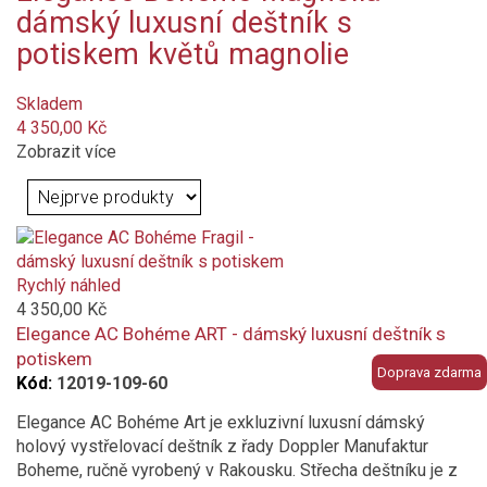
dámský luxusní deštník s
potiskem květů magnolie
pánské
Skladem
unisex
4 350,00 Kč
Barva
Zobrazit více
oranžová tmavá
šedá
Rychlý náhled
zelená
4 350,00 Kč
Elegance AC Bohéme ART - dámský luxusní deštník s
červená
potiskem
Doprava zdarma
Kód:
12019-109-60
hnědá
Elegance AC Bohéme Art je exkluzivní luxusní dámský
holový vystřelovací deštník z řady Doppler Manufaktur
vícebarevný
Boheme, ručně vyrobený v Rakousku. Střecha deštníku je z