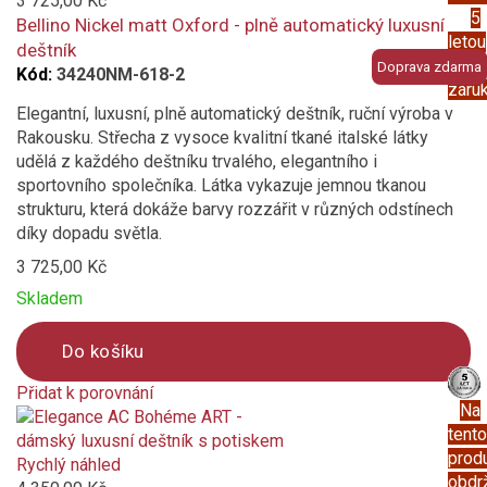
3 725,00 Kč
5
compare
Bellino Nickel matt Oxford - plně automatický luxusní
letou
deštník
prod
Doprava zdarma
Kód:
34240NM-618-2
záru
Elegantní, luxusní, plně automatický deštník, ruční výroba v
Rakousku. Střecha z vysoce kvalitní tkané italské látky
udělá z každého deštníku trvalého, elegantního i
sportovního společníka. Látka vykazuje jemnou tkanou
strukturu, která dokáže barvy rozzářit v různých odstínech
díky dopadu světla.
3 725,00 Kč
Skladem
Do košíku
Přidat k porovnání
Na
Product
tento
is
prod
added
Rychlý náhled
obdr