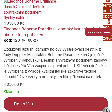
Product
tento
is
prod
added
obdr
to
Rychlý náhled
5
compare
4 350,00 Kč
letou
Elegance Boheme Paradise - dámský luxusní deštník s
Doprava zdarma
prod
abstraktním potiskem
záru
Kód:
12019-108-27
Exkluzivní luxusní dámský holový vystřelovací deštník z
řady Doppler Manufaktur Boheme Paradise, který je ručně
vyroben v Rakousku! Deštník s výrazným potiskem záplavy
lučních květů Vás zaujme na první pohled. Střecha deštníku
je vyrobena z vysoce kvalitní italské žakárové textilie –
nápadité živé vzory s odlesky, textilie příjemná na dotek.
4 350,00 Kč
Skladem
Do košíku