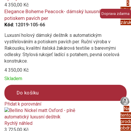
5
compare
4 350,00 Kč
letou
Elegance Boheme Peacock- dámský luxusní deštník s
Doprava zdarma
prod
potiskem pavích per
záru
Kód:
12019-105-66
Luxusní holový dámský deštník s automatickým
vystřelováním a potiskem pavích per. Ruční výroba v
Rakousku, kvalitní italská žakárová textilie s barevnými
odlesky. Stylová rukojeť ladící s potahem, pevná ocelová
konstrukce.
4 350,00 Kč
Skladem
Do košíku
Přidat k porovnání
Na
Product
tento
is
prod
added
Rychlý náhled
obdr
to
3 725,00 Kč