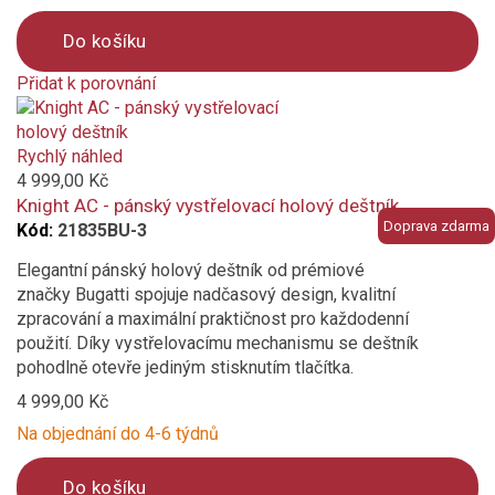
Do košíku
Přidat k porovnání
Product
is
added
Rychlý náhled
to
4 999,00 Kč
compare
Knight AC - pánský vystřelovací holový deštník
Doprava zdarma
Kód:
21835BU-3
Elegantní pánský holový deštník od prémiové
značky Bugatti spojuje nadčasový design, kvalitní
zpracování a maximální praktičnost pro každodenní
použití. Díky vystřelovacímu mechanismu se deštník
pohodlně otevře jediným stisknutím tlačítka.
4 999,00 Kč
Na objednání do 4-6 týdnů
Do košíku