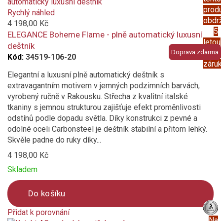
is
prod
added
Rychlý náhled
obdr
to
4 198,00 Kč
5
compare
ELEGANCE Boheme Flame - plně automatický luxusní
letou
deštník
Doprava zdarma
prod
Kód:
34519-106-20
záru
Elegantní a luxusní plně automatický deštník s
extravagantním motivem v jemných podzimních barvách,
vyrobený ručně v Rakousku. Střecha z kvalitní italské
tkaniny s jemnou strukturou zajišťuje efekt proměnlivosti
odstínů podle dopadu světla. Díky konstrukci z pevné a
odolné oceli Carbonsteel je deštník stabilní a přitom lehký.
Skvěle padne do ruky díky...
4 198,00 Kč
Skladem
Do košíku
Přidat k porovnání
Na