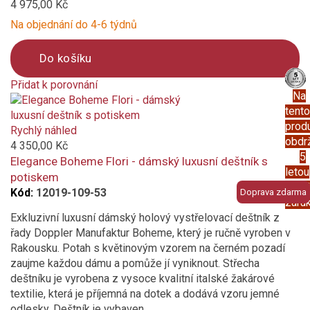
4 975,00 Kč
Na objednání do 4-6 týdnů
Do košíku
Přidat k porovnání
Na
Product
tento
is
prod
added
Rychlý náhled
obdr
to
4 350,00 Kč
5
compare
Elegance Boheme Flori - dámský luxusní deštník s
letou
potiskem
prod
Kód:
12019-109-53
Doprava zdarma
záru
Exkluzivní luxusní dámský holový vystřelovací deštník z
řady Doppler Manufaktur Boheme, který je ručně vyroben v
Rakousku. Potah s květinovým vzorem na černém pozadí
zaujme každou dámu a pomůže jí vyniknout. Střecha
deštníku je vyrobena z vysoce kvalitní italské žakárové
textilie, která je příjemná na dotek a dodává vzoru jemné
odlesky. Deštník je vybaven...