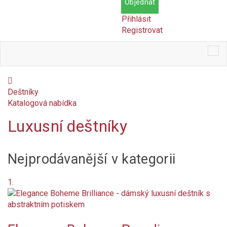
Objednat
Přihlásit
Registrovat
Tog
nav
Deštníky
Katalogová nabídka
Luxusní deštníky
Cena
Nejprodávanější v kategorii
Kč
Kč
Dostupnost
1.
Skladem
Na objednání