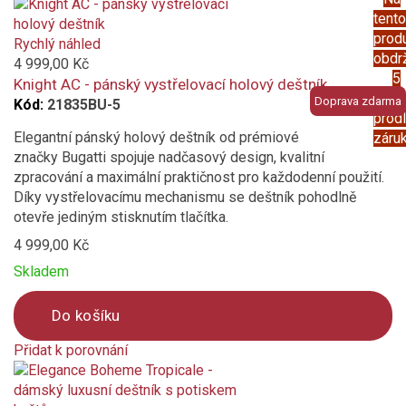
Product
tento
is
prod
added
Rychlý náhled
obdr
to
4 999,00 Kč
5
compare
Knight AC - pánský vystřelovací holový deštník
letou
Doprava zdarma
Kód:
21835BU-5
prod
Elegantní pánský holový deštník od prémiové
záru
značky Bugatti spojuje nadčasový design, kvalitní
zpracování a maximální praktičnost pro každodenní použití.
Díky vystřelovacímu mechanismu se deštník pohodlně
otevře jediným stisknutím tlačítka.
4 999,00 Kč
Skladem
Do košíku
Přidat k porovnání
Product
is