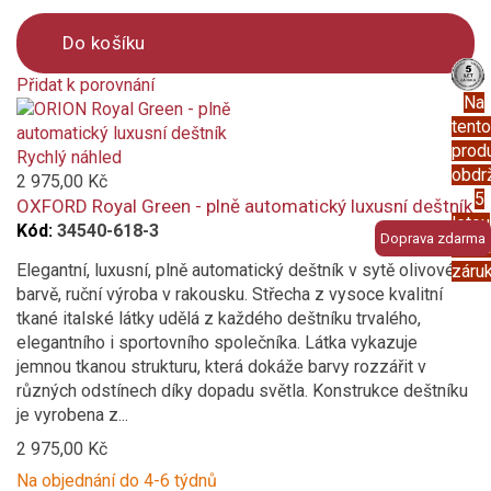
Do košíku
Přidat k porovnání
Na
Product
tento
is
prod
added
Rychlý náhled
obdr
to
2 975,00 Kč
5
compare
OXFORD Royal Green - plně automatický luxusní deštník
letou
Kód:
34540-618-3
Doprava zdarma
prod
Elegantní, luxusní, plně automatický deštník v sytě olivové
záru
barvě, ruční výroba v rakousku. Střecha z vysoce kvalitní
tkané italské látky udělá z každého deštníku trvalého,
elegantního i sportovního společníka. Látka vykazuje
jemnou tkanou strukturu, která dokáže barvy rozzářit v
různých odstínech díky dopadu světla. Konstrukce deštníku
je vyrobena z...
2 975,00 Kč
Na objednání do 4-6 týdnů