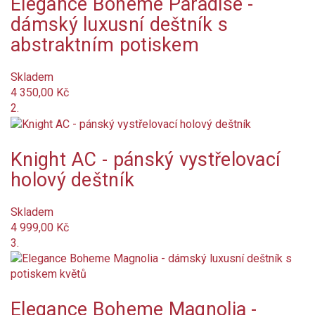
Elegance Boheme Paradise -
dámský luxusní deštník s
Není skladem
abstraktním potiskem
Nové produkty
Skladem
Značka
4 350,00 Kč
2.
Délka složeného deštníku (cm)
cm
cm
Knight AC - pánský vystřelovací
Hmotnost (g)
g
g
holový deštník
Systém
Skladem
plně automatický
4 999,00 Kč
3.
vystřelovací
Určení
Elegance Boheme Magnolia -
dámské