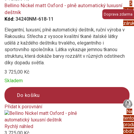
5
compare
Bellino Nickel matt Oxford - plně automatický luxusní
letou
deštník
Doprava zdarma
prod
Kód:
34240NM-618-11
záru
Elegantní, luxusní, plně automatický deštník, ruční výroba v
Rakousku. Střecha z vysoce kvalitní tkané italské látky
udělá z každého deštníku trvalého, elegantního i
sportovního společníka. Látka vykazuje jemnou tkanou
strukturu, která dokáže barvy rozzářit v různých odstínech
díky dopadu světla.
3 725,00 Kč
Skladem
Do košíku
Přidat k porovnání
Na
Product
tento
is
prod
added
Rychlý náhled
obdr
to
3 725,00 Kč