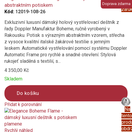
prod
Doprava zdarma
abstraktním potiskem
záru
Kód:
12019-108-26
Exkluzivní luxusní dámský holový vystřelovací deštník z
řady Doppler Manufaktur Boheme, ručně vyrobený v
Rakousku. Potisk s výrazným abstraktním vzorem, střecha
z vysoce kvalitní italské žakárové textilie s jemným
leskem. Automatické vystřelování pomocí systému Doppler
Automatic Frame pro rychlé a snadné otevření. Stylová
rukojeť sladěná s textilií, s...
4 350,00 Kč
Skladem
Do košíku
Přidat k porovnání
Na
Product
tento
is
prod
added
obdr
to
Rychlý náhled