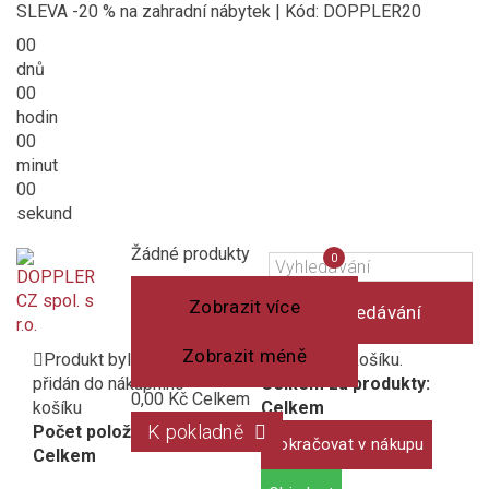
SLEVA -20 % na zahradní nábytek | Kód: DOPPLER20
00
dnů
00
hodin
00
minut
00
sekund
Košík
(prázdný)
Porovnání
Žádné produkty
0
produktů
Zobrazit více
Vyhledávání
Zobrazit méně
Produkt byl úspěšně
1 produkt v košíku.
přidán do nákupního
Celkem za produkty:
0,00 Kč
Celkem
košíku
Celkem
K pokladně
Počet položek:
Pokračovat v nákupu
Celkem