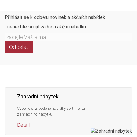
compare
Přihlásit se k odběru novinek a akčních nabídek
...nenechte si ujít žádnou akční nabídku...
Odeslat
Následujte
Facebook
Instagram
Pinterest
YouTube
nás
Zahradní nábytek
Vyberte si z ucelené nabídky sortimentu
zahradního nábytku.
Detail