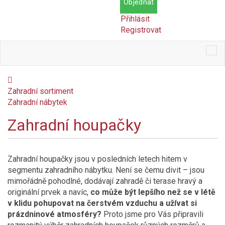
Objednat
Přihlásit
Registrovat
Tog
nav
Zahradní sortiment
Zahradní nábytek
Zahradní houpačky
Cena
Kč
Kč
Zahradní houpačky jsou v posledních letech hitem v
Dostupnost
segmentu zahradního nábytku. Není se čemu divit – jsou
mimořádně pohodlné, dodávají zahradě či terase hravý a
Skladem
originální prvek a navíc,
co může být lepšího než se v létě
v klidu pohupovat na čerstvém vzduchu a užívat si
prázdninové atmosféry?
Proto jsme pro Vás připravili
Na objednání