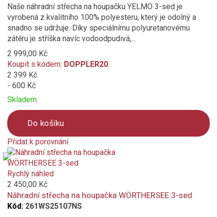
Naše náhradní střecha na houpačku YELMO 3-sed je
vyrobená z kvalitního 100% polyesteru, který je odolný a
snadno se udržuje. Díky speciálnímu polyuretanovému
zátěru je stříška navíc vodoodpudivá,...
2 999,00 Kč
Koupit s kódem:
DOPPLER20
2 399 Kč
- 600 Kč
Skladem
Do košíku
Přidat k porovnání
Product
is
added
Rychlý náhled
to
2 450,00 Kč
compare
Náhradní střecha na houpačka WÖRTHERSEE 3-sed
Kód:
261WS25107NS