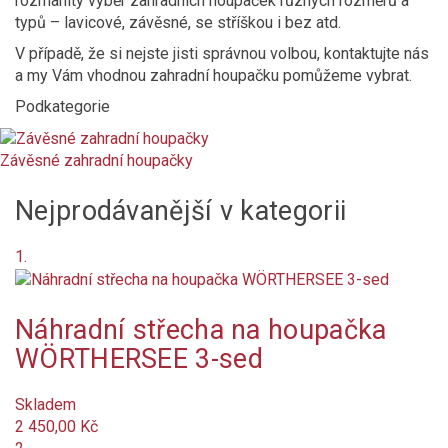
rozmanitý výběr zahradních houpaček různých rozměrů a
typů – lavicové, závěsné, se stříškou i bez atd.
Není skladem
V případě, že si nejste jisti správnou volbou, kontaktujte nás
a my Vám vhodnou zahradní houpačku pomůžeme vybrat.
Nové produkty
Podkategorie
Značka
Závěsné zahradní houpačky
Barva
Nejprodávanější v kategorii
antracit
1.
přírodní (slonovinová kost)
hnědá
Náhradní střecha na houpačka
Vlastnosti a funkce
WÖRTHERSEE 3-sed
Impregnace proti skvrnám a špíně
Skladem
2 450,00 Kč