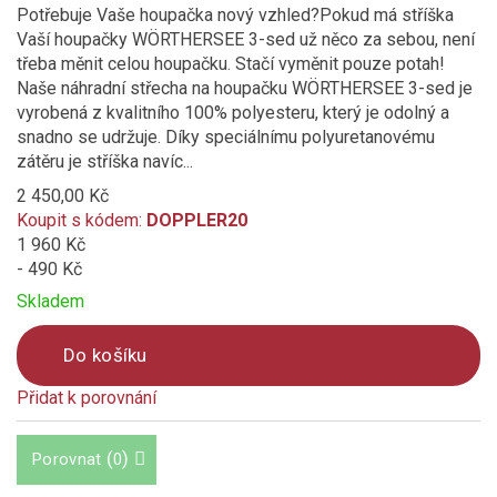
Potřebuje Vaše houpačka nový vzhled?Pokud má stříška
Vaší houpačky WÖRTHERSEE 3-sed už něco za sebou, není
třeba měnit celou houpačku. Stačí vyměnit pouze potah!
Naše náhradní střecha na houpačku WÖRTHERSEE 3-sed je
vyrobená z kvalitního 100% polyesteru, který je odolný a
snadno se udržuje. Díky speciálnímu polyuretanovému
zátěru je stříška navíc...
2 450,00 Kč
Koupit s kódem:
DOPPLER20
1 960 Kč
- 490 Kč
Skladem
Do košíku
Přidat k porovnání
Product
is
(
)
Porovnat
0
added
to