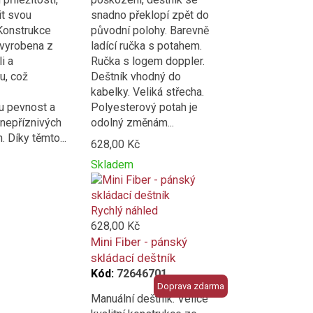
it svou
snadno překlopí zpět do
Konstrukce
původní polohy. Barevně
 vyrobena z
ladící ručka s potahem.
li a
Ručka s logem doppler.
u, což
Deštník vhodný do
kabelky. Veliká střecha.
 pevnost a
Polyesterový potah je
v nepříznivých
odolný změnám...
 Díky těmto...
628,00 Kč
Skladem
Přidat
Product
k
is
porovnání
added
Rychlý náhled
to
628,00 Kč
compare
Mini Fiber - pánský
skládací deštník
Kód:
72646701
Doprava zdarma
Manuální deštník. Velice