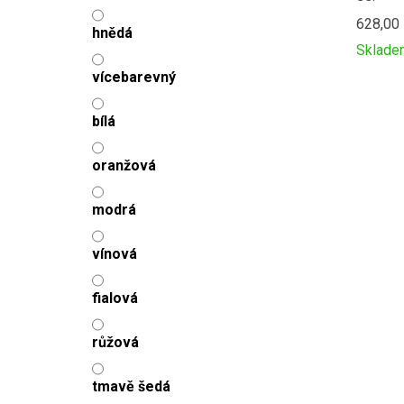
628,00
hnědá
Sklade
Přidat
Produc
vícebarevný
k
is
porovná
added
bílá
to
compar
oranžová
modrá
vínová
fialová
růžová
tmavě šedá