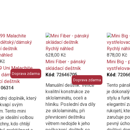
Rychlý náhled
Rychlý náh
náhled
628,00 Kč
878,00 Kč
 Kč
Mini Fiber - pánský
Mini Big -
9 Uni Malachite
skládací deštník
vystřelova
Doprava zdarma
- dámský/ pánský
Kód:
72646705
Kód:
7206
Doprava zdarma
í deštník
Manuální deštník. Velice
Tento páns
106314
kvalitní konstrukce ze
je dokonal
sklolaminátu, oceli a
stylu a funk
ný doplněk, který
hliníku. Poslední dva díly
elegantní z
ekvapí svým
ze sklolaminátu, při
rukojetí, kt
. Tento mini
převrácení deštníku
zaručuje po
 je ideální volbou
větrem nedojde k jeho
pevný úcho
chny, kdo chtějí
poškození, deštník se
deštivý den 