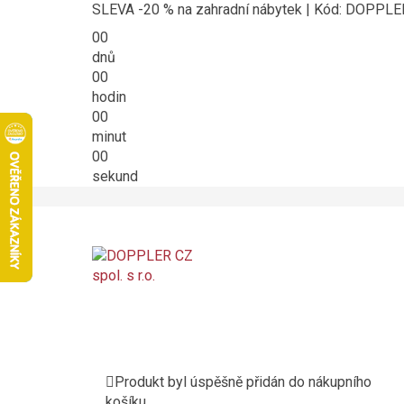
SLEVA -20 % na zahradní nábytek | Kód: DOPPL
00
dnů
00
hodin
00
minut
00
sekund
Produkt byl úspěšně přidán do nákupního
košíku