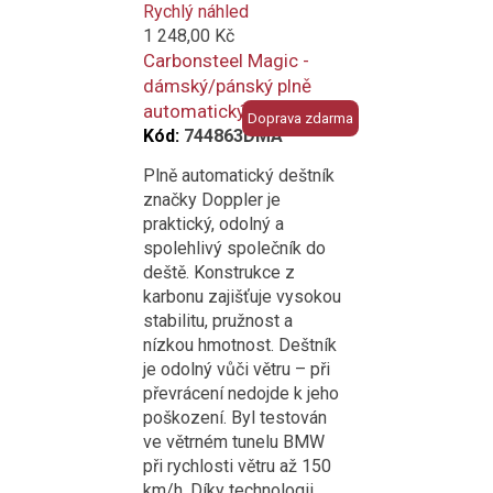
to
Rychlý náhled
compare
1 248,00 Kč
Carbonsteel Magic -
dámský/pánský plně
automatický deštník
Doprava zdarma
Kód:
744863DMA
Plně automatický deštník
značky Doppler je
praktický, odolný a
spolehlivý společník do
deště. Konstrukce z
karbonu zajišťuje vysokou
stabilitu, pružnost a
nízkou hmotnost. Deštník
je odolný vůči větru – při
převrácení nedojde k jeho
poškození. Byl testován
ve větrném tunelu BMW
při rychlosti větru až 150
km/h. Díky technologii