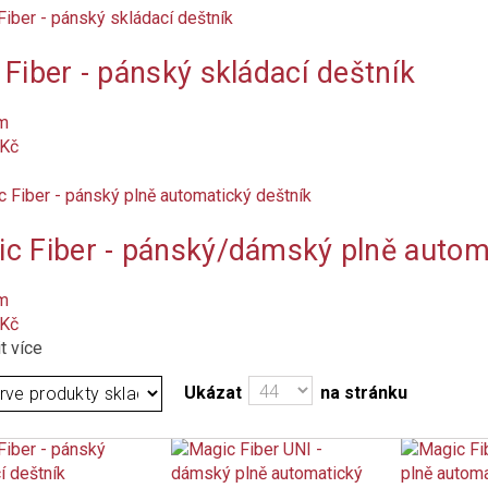
 Fiber - pánský skládací deštník
m
 Kč
c Fiber - pánský/dámský plně autom
m
 Kč
t více
Ukázat
na stránku