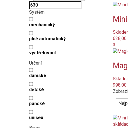
Systém
Mini
mechanický
Sklade
628,00
plně automatický
3.
vystřelovací
Určení
Magi
dámské
Sklade
998,00
dětské
Zobrazi
pánské
unisex
Barva