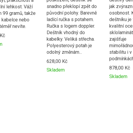
tyl, praktičnost a
snadno překlopí zpět do
jak zvýrazn
ní lehkost. Váží
původní polohy. Barevně
osobnost. 
 99 gramů, takže
ladící ručka s potahem.
deštníku je
 kabelce nebo
Ručka s logem doppler.
kvalitní oce
téměř nevíte.
Deštník vhodný do
sklolaminát
 Kč
kabelky. Veliká střecha.
zajišťuje
m
Polyesterový potah je
mimořádnou
t
odolný změnám...
stabilitu i 
podmínkách.
628,00 Kč
ní
878,00 Kč
Skladem
Přidat
Product
e
Skladem
k
is
Přidat
Product
porovnání
added
k
is
to
porovnání
added
compare
to
compare