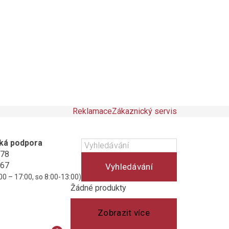
Reklamace
Zákaznický servis
ká podpora
178
467
Vyhledávání
00 – 17:00, so 8:00-13:00)
Košík
(prázdný)
Žádné produkty
Zobrazit více