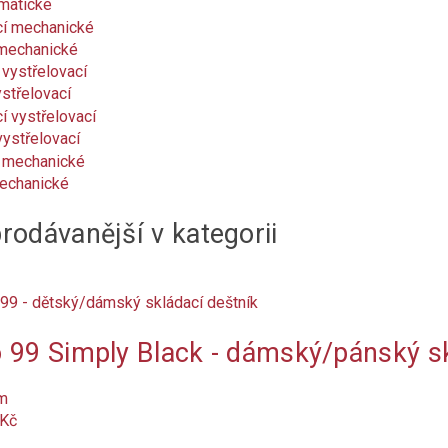
matické
 mechanické
střelovací
vystřelovací
echanické
rodávanější v kategorii
 99 Simply Black - dámský/pánský sk
m
 Kč