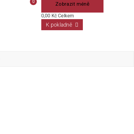
Porovnání
0
Zobrazit méně
produktů
0,00 Kč
Celkem
K pokladně
o