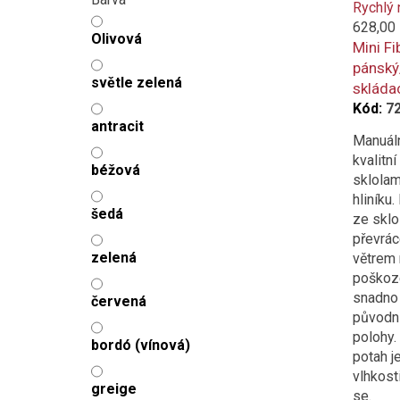
Rychlý 
628,00
Olivová
Mini Fi
pánsk
světle zelená
skládac
Kód:
7
antracit
Manuáln
kvalitn
béžová
sklolam
hliníku.
šedá
ze sklo
převrác
zelená
větrem 
poškoze
snadno 
červená
původn
polohy.
bordó (vínová)
potah 
vlhkosti
greige
se.