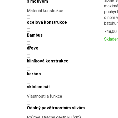
spojit s
s motivem
maximál
Materiál konstrukce
pouhých
o něm v
ocelová konstrukce
batohu 
748,00
Bambus
Sklade
Přidat
Produc
dřevo
k
is
porovná
added
hliníková konstrukce
to
compar
karbon
sklolaminát
Vlastnosti a funkce
Odolný povětrnostním vlivům
Průměr střechy deštníku (cm)