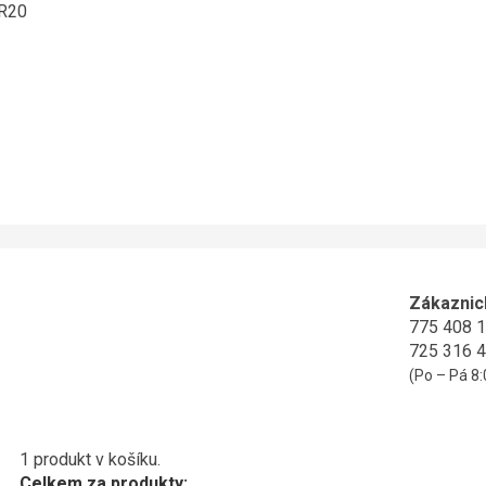
ER20
Zákaznic
775 408 
725 316 
(Po – Pá 8:
1 produkt v košíku.
Celkem za produkty: