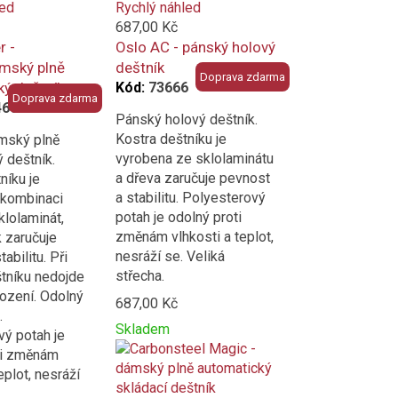
led
Rychlý náhled
687,00 Kč
r -
Oslo AC - pánský holový
mský plně
deštník
Doprava zdarma
ý deštník
Kód:
73666
Doprava zdarma
466
Pánský holový deštník.
Kostra deštníku je
mský plně
vyrobena ze sklolaminátu
 deštník.
a dřeva zaručuje pevnost
níku je
a stabilitu. Polyesterový
 kombinaci
potah je odolný proti
klolaminát,
změnám vlhkosti a teplot,
k zaručuje
nesráží se. Veliká
abilitu. Při
střecha.
tníku nedojde
ození. Odolný
687,00 Kč
.
Skladem
ý potah je
Přidat
Product
ti změnám
k
is
eplot, nesráží
porovnání
added