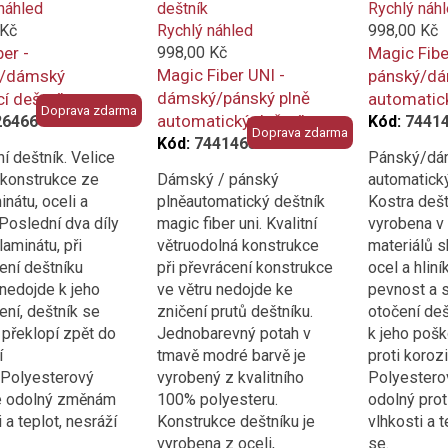
náhled
Rychlý náh
 Kč
Rychlý náhled
998,00 Kč
ber -
998,00 Kč
Magic Fibe
Magic Fiber UNI -
ý/dámský
pánský/dá
dámský/pánský plně
í deštník
automatick
Doprava zdarma
automatický deštník
26466
Kód:
7441
Doprava zdarma
Kód:
7441463DMA
í deštník. Velice
Pánský/dá
í konstrukce ze
Dámský / pánský
automatický
inátu, oceli a
plněautomatický deštník
Kostra dešt
 Poslední dva díly
magic fiber uni. Kvalitní
vyrobena v
laminátu, při
větruodolná konstrukce
materiálů s
ení deštníku
při převrácení konstrukce
ocel a hliní
nedojde k jeho
ve větru nedojde ke
pevnost a st
ní, deštník se
zničení prutů deštníku.
otočení deš
překlopí zpět do
Jednobarevný potah v
k jeho pošk
í
tmavě modré barvě je
proti korozi
 Polyesterový
vyrobený z kvalitního
Polyesterov
je odolný změnám
100% polyesteru.
odolný pro
 a teplot, nesráží
Konstrukce deštníku je
vlhkosti a t
vyrobena z oceli,
se.