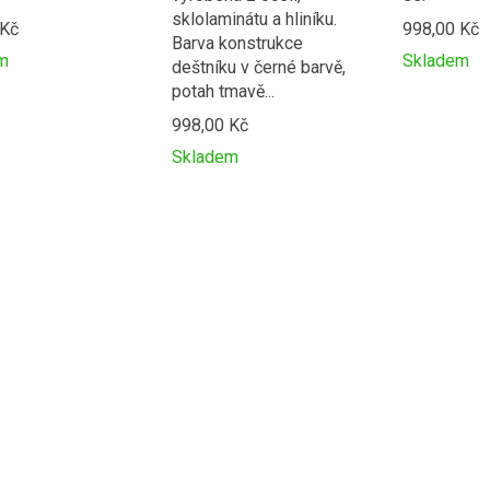
sklolaminátu a hliníku.
 Kč
998,00 Kč
Barva konstrukce
m
Skladem
deštníku v černé barvě,
t
Přidat
Product
potah tmavě...
k
is
998,00 Kč
ní
porovnání
added
to
Skladem
e
Přidat
Product
compare
k
is
porovnání
added
to
compare