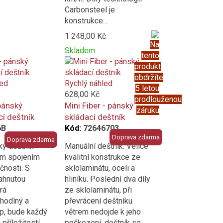
Carbonsteel je
konstrukce...
1 248,00 Kč
Na
Skladem
tento
Přidat
Product
produkt
k
is
obdržíte
porovnání
added
led
Rychlý náhled
5 letou
to
628,00 Kč
prodlouženou
compare
 pánský
Mini Fiber - pánský
záruku
cí deštník
skládací deštník
6B
Kód:
72646703
Doprava zdarma
Doprava zdarma
ký deštník
Manuální deštník. Velice
ým spojením
kvalitní konstrukce ze
čnosti. S
sklolaminátu, oceli a
ahnutou
hliníku. Poslední dva díly
erá
ze sklolaminátu, při
hodlný a
převrácení deštníku
p, bude každý
větrem nedojde k jeho
příležitostí,
poškození, deštník se