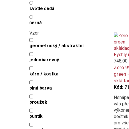
světle šedá
černá
Vzor
geometrický / abstraktní
Rychlý 
jednobarevný
748,00
Zero 9
káro / kostka
green 
skládac
Kód:
7
plná barva
Nenápad
proužek
vás př
výkonem
puntík
deštník
pro vše