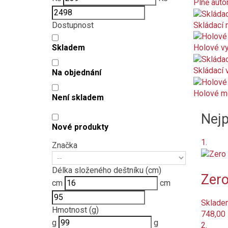
Plně auto
Skládací
Dostupnost
Skladem
Holové vy
Skládací 
Na objednání
Holové m
Není skladem
Nejp
Nové produkty
1.
Značka
Délka složeného deštníku (cm)
Zero
cm
cm
Sklade
Hmotnost (g)
748,00
g
g
2.