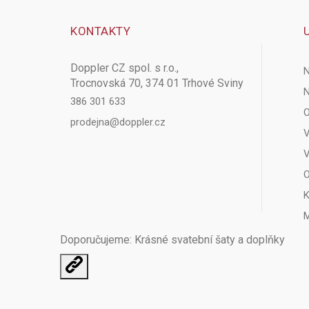
KONTAKTY
Doppler CZ spol. s r.o.,
N
Trocnovská 70, 374 01 Trhové Sviny
N
386 301 633
O
prodejna@doppler.cz
V
V
O
K
M
Doporučujeme: Krásné
svatební šaty
a doplňky
Otevřit
užitečné
odkazy