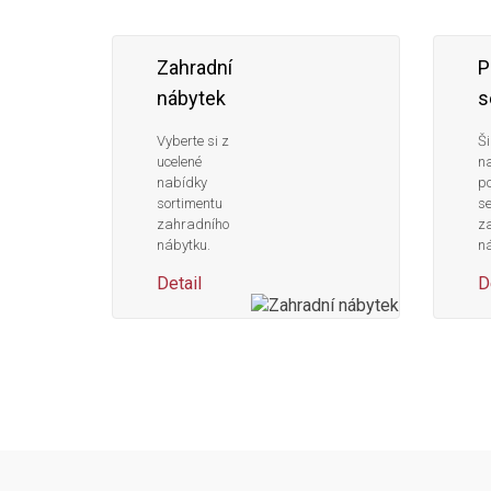
Zahradní
P
nábytek
s
Vyberte si z
Ši
ucelené
n
nabídky
po
sortimentu
s
zahradního
z
nábytku.
ná
Detail
D