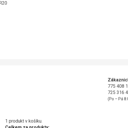
ER20
Zákaznic
775 408 
725 316 
(Po – Pá 8:
1 produkt v košíku.
Celkem za produkty: