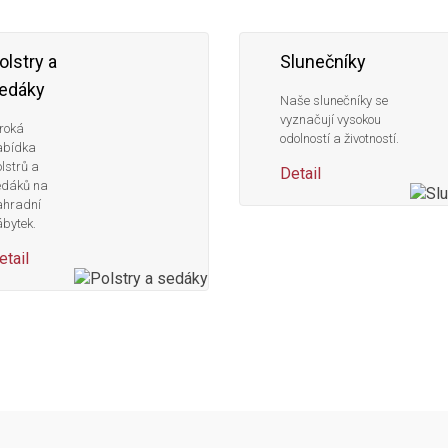
olstry a
Slunečníky
edáky
Naše slunečníky se
vyznačují vysokou
roká
odolností a životností.
abídka
lstrů a
Detail
edáků na
ahradní
bytek.
etail