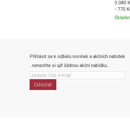
3 080 
- 770 K
Sklade
Přidat
Produc
k
is
porovná
added
to
compar
Přihlásit se k odběru novinek a akčních nabídek
...nenechte si ujít žádnou akční nabídku...
Odeslat