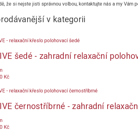
dě, že si nejste jisti správnou volbou, kontaktujte nás a my Vá
rodávanější v kategorii
VE šedé - zahradní relaxační polohov
m
0 Kč
VE černostříbrné - zahradní relaxačn
m
0 Kč