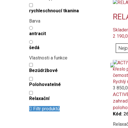
rychleschnoucí tkanina
RELA
Barva
Sklade
antracit
2 190,0
šedá
Vlastnosti a funkce
Bezúdržbové
Rychlý 
Polohovatelné
3 850,0
ACTIVE
Relaxační
zahradn
poloho
Filtr produktů
Kód:
2
Relaxač