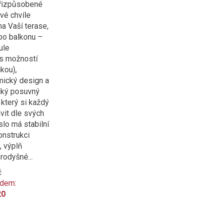
řizpůsobené
vé chvíle
a Vaší terase,
bo balkonu –
ule
(s možností
kou),
ický design a
cký posuvný
 který si každý
vit dle svých
slo má stabilní
onstrukci
, výplň
rodyšné...
č
ódem:
20