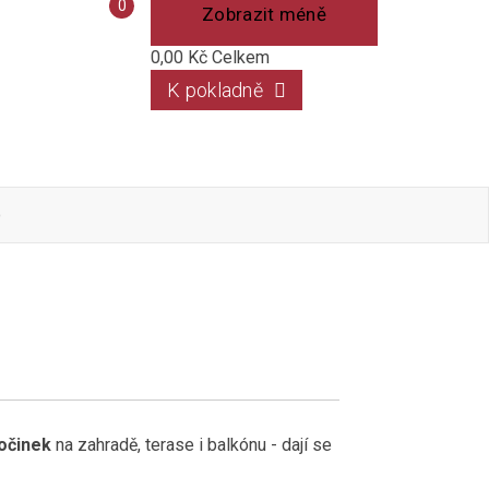
Porovnání
0
Zobrazit méně
produktů
0,00 Kč
Celkem
K pokladně
o
očinek
na zahradě, terase i balkónu - dají se