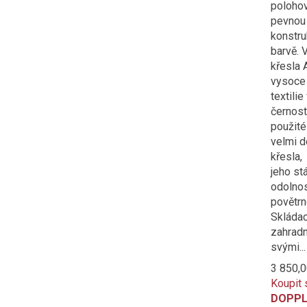
polohov
pevnou 
konstru
barvě. 
křesla 
vysoce
textilie
černost
použité
velmi d
křesla,
jeho st
odolnos
povětrn
Skládac
zahradn
svými...
3 850,0
Koupit 
DOPPL