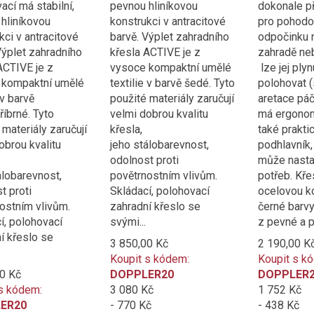
ací má stabilní,
pevnou hliníkovou
dokonale p
hliníkovou
konstrukci v antracitové
pro pohodo
kci v antracitové
barvě. Výplet zahradního
odpočinku n
Výplet zahradního
křesla ACTIVE je z
zahradě ne
ACTIVE je z
vysoce kompaktní umělé
lze jej plyn
 kompaktní umělé
textilie v barvě šedé. Tyto
polohovat 
 v barvě
použité materiály zaručují
aretace páč
říbrné. Tyto
velmi dobrou kvalitu
má ergonom
 materiály zaručují
křesla,
také prakti
obrou kvalitu
jeho stálobarevnost,
podhlavník,
odolnost proti
může nasta
álobarevnost,
povětrnostním vlivům.
potřeb. Kře
t proti
Skládací, polohovací
ocelovou k
ostním vlivům.
zahradní křeslo se
černé barvy
í, polohovací
svými...
z pevné a p
í křeslo se
3 850,00 Kč
2 190,00 K
Koupit s kódem:
Koupit s k
0 Kč
DOPPLER20
DOPPLER
s kódem:
3 080 Kč
1 752 Kč
ER20
- 770 Kč
- 438 Kč