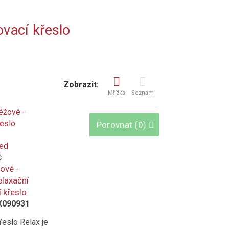
vací křeslo
Zobrazit:
Mřížka
Seznam
Porovnat
(
0
)
led
č
ové -
elaxační
 křeslo
X090931
řeslo Relax je