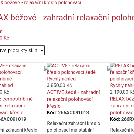
X béžové - zahradní relaxační poloho
m
0 Kč
Rychlý náhled
náhled
3 850,00 Kč
Rychlý náh
0 Kč
ACTIVE šedé - zahradní
2 190,00 K
 černostříbrné -
RELAX béž
relaxační polohovací
í relaxační
zahradní r
křeslo
vací křeslo
polohovací
Kód:
266AC091018
66AC091019
Kód:
266R
Relaxační zahradní křeslo
ní zahradní křeslo
polohovací má stabilní,
Relaxační k