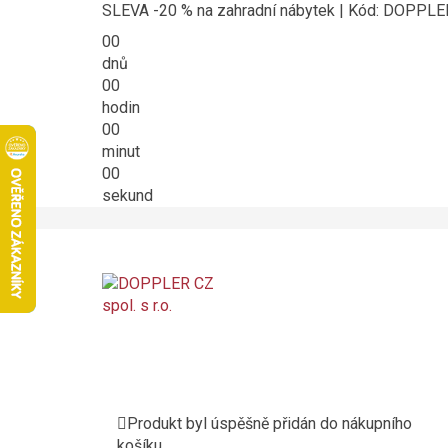
SLEVA -20 % na zahradní nábytek | Kód: DOPPL
00
dnů
00
hodin
00
minut
00
sekund
Produkt byl úspěšně přidán do nákupního
košíku