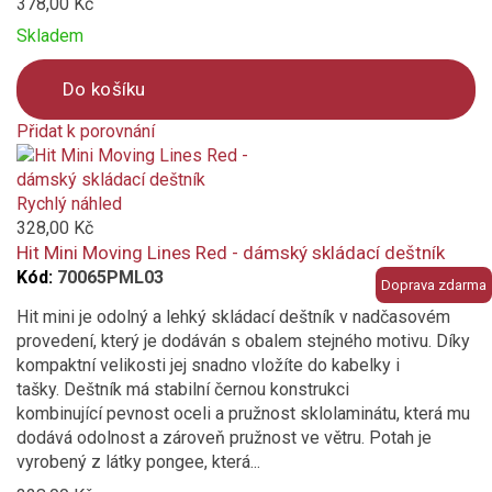
378,00 Kč
Skladem
Do košíku
Přidat k porovnání
Product
is
added
Rychlý náhled
to
328,00 Kč
compare
Hit Mini Moving Lines Red - dámský skládací deštník
Kód:
70065PML03
Doprava zdarma
Hit mini je odolný a lehký skládací deštník v nadčasovém
provedení, který je dodáván s obalem stejného motivu. Díky
kompaktní velikosti jej snadno vložíte do kabelky i
tašky. Deštník má stabilní černou konstrukci
kombinující pevnost oceli a pružnost sklolaminátu, která mu
dodává odolnost a zároveň pružnost ve větru. Potah je
vyrobený z látky pongee, která...