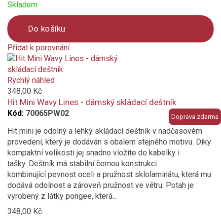
Skladem
Do košíku
Přidat k porovnání
Product
is
added
Rychlý náhled
to
348,00 Kč
compare
Hit Mini Wavy Lines - dámský skládací deštník
Kód:
70065PW02
Doprava zdarma
Hit mini je odolný a lehký skládací deštník v nadčasovém
provedení, který je dodáván s obalem stejného motivu. Díky
kompaktní velikosti jej snadno vložíte do kabelky i
tašky. Deštník má stabilní černou konstrukci
kombinující pevnost oceli a pružnost sklolaminátu, která mu
dodává odolnost a zároveň pružnost ve větru. Potah je
vyrobený z látky pongee, která...
348,00 Kč