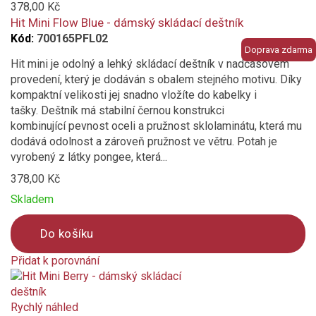
to
378,00 Kč
compare
Hit Mini Flow Blue - dámský skládací deštník
Kód:
700165PFL02
Doprava zdarma
Hit mini je odolný a lehký skládací deštník v nadčasovém
provedení, který je dodáván s obalem stejného motivu. Díky
kompaktní velikosti jej snadno vložíte do kabelky i
tašky. Deštník má stabilní černou konstrukci
kombinující pevnost oceli a pružnost sklolaminátu, která mu
dodává odolnost a zároveň pružnost ve větru. Potah je
vyrobený z látky pongee, která...
378,00 Kč
Skladem
Do košíku
Přidat k porovnání
Product
is
added
Rychlý náhled