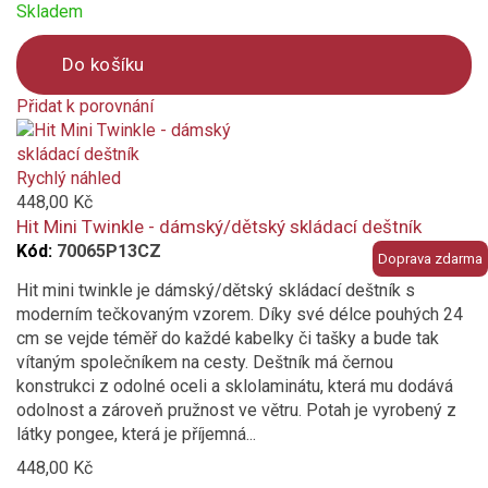
Skladem
Do košíku
Přidat k porovnání
Product
is
added
Rychlý náhled
to
448,00 Kč
compare
Hit Mini Twinkle - dámský/dětský skládací deštník
Kód:
70065P13CZ
Doprava zdarma
Hit mini twinkle je dámský/dětský skládací deštník s
moderním tečkovaným vzorem. Díky své délce pouhých 24
cm se vejde téměř do každé kabelky či tašky a bude tak
vítaným společníkem na cesty. Deštník má černou
konstrukci z odolné oceli a sklolaminátu, která mu dodává
odolnost a zároveň pružnost ve větru. Potah je vyrobený z
látky pongee, která je příjemná...
448,00 Kč