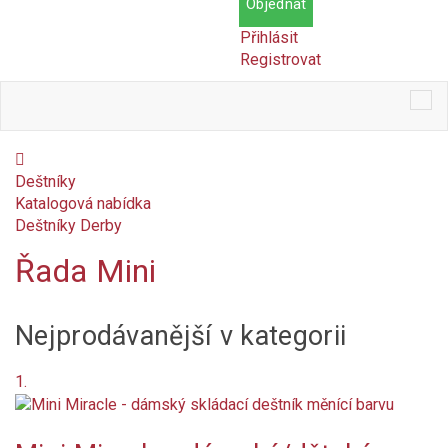
Objednat
Přihlásit
Registrovat
Tog
nav
Deštníky
Katalogová nabídka
Deštníky Derby
Řada Mini
Cena
Nejprodávanější v kategorii
Kč
Kč
Dostupnost
1.
Skladem