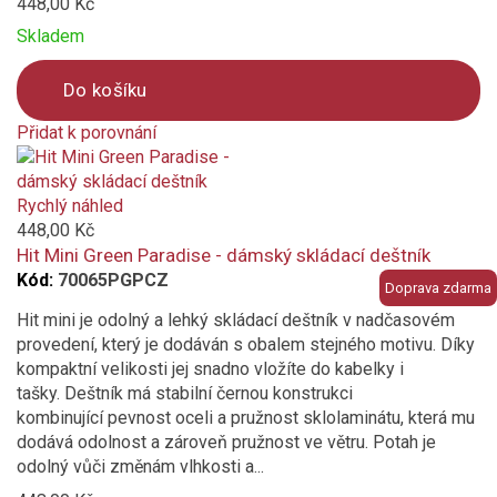
448,00 Kč
Skladem
Do košíku
Přidat k porovnání
Product
is
added
Rychlý náhled
to
448,00 Kč
compare
Hit Mini Green Paradise - dámský skládací deštník
Kód:
70065PGPCZ
Doprava zdarma
Hit mini je odolný a lehký skládací deštník v nadčasovém
provedení, který je dodáván s obalem stejného motivu. Díky
kompaktní velikosti jej snadno vložíte do kabelky i
tašky. Deštník má stabilní černou konstrukci
kombinující pevnost oceli a pružnost sklolaminátu, která mu
dodává odolnost a zároveň pružnost ve větru. Potah je
odolný vůči změnám vlhkosti a...