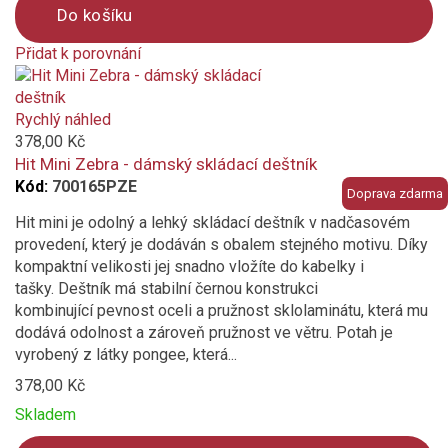
Do košíku
Přidat k porovnání
Product
is
added
Rychlý náhled
to
378,00 Kč
compare
Hit Mini Zebra - dámský skládací deštník
Kód:
700165PZE
Doprava zdarma
Hit mini je odolný a lehký skládací deštník v nadčasovém
provedení, který je dodáván s obalem stejného motivu. Díky
kompaktní velikosti jej snadno vložíte do kabelky i
tašky. Deštník má stabilní černou konstrukci
kombinující pevnost oceli a pružnost sklolaminátu, která mu
dodává odolnost a zároveň pružnost ve větru. Potah je
vyrobený z látky pongee, která...
378,00 Kč
Skladem