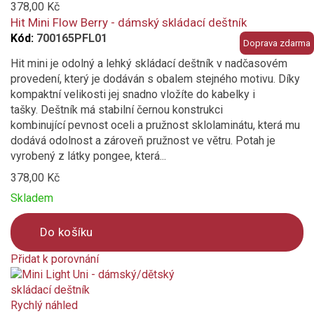
to
378,00 Kč
compare
Hit Mini Flow Berry - dámský skládací deštník
Kód:
700165PFL01
Doprava zdarma
Hit mini je odolný a lehký skládací deštník v nadčasovém
provedení, který je dodáván s obalem stejného motivu. Díky
kompaktní velikosti jej snadno vložíte do kabelky i
tašky. Deštník má stabilní černou konstrukci
kombinující pevnost oceli a pružnost sklolaminátu, která mu
dodává odolnost a zároveň pružnost ve větru. Potah je
vyrobený z látky pongee, která...
378,00 Kč
Skladem
Do košíku
Přidat k porovnání
Product
is
added
Rychlý náhled