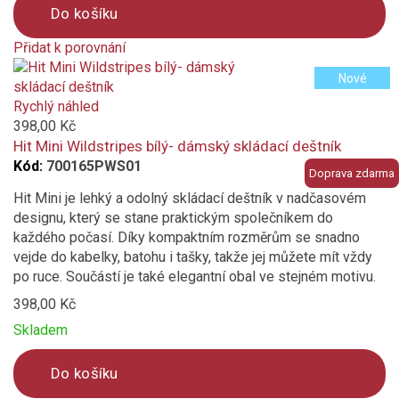
Do košíku
Přidat k porovnání
Product
Nové
is
added
Rychlý náhled
to
398,00 Kč
compare
Hit Mini Wildstripes bílý- dámský skládací deštník
Kód:
700165PWS01
Doprava zdarma
Hit Mini je lehký a odolný skládací deštník v nadčasovém
designu, který se stane praktickým společníkem do
každého počasí. Díky kompaktním rozměrům se snadno
vejde do kabelky, batohu i tašky, takže jej můžete mít vždy
po ruce. Součástí je také elegantní obal ve stejném motivu.
398,00 Kč
Skladem
Do košíku