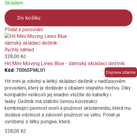
Skladem
Do košíku
Přidat k porovnání
Product
is
added
Rychlý náhled
to
328,00 Kč
compare
Hit Mini Moving Lines Blue - dámský skládací deštník
Kód:
70065PML01
Doprava zdarma
Hit mini je odolný a lehký skládací deštník v nadčasovém
provedení, který je dodáván s obalem stejného motivu. Díky
kompaktní velikosti jej snadno vložíte do kabelky i
tašky. Deštník má stabilní černou konstrukci
kombinující pevnost oceli a pružnost sklolaminátu, která mu
dodává odolnost a zároveň pružnost ve větru. Potah je
vyrobený z látky pongee, která...
328,00 Kč