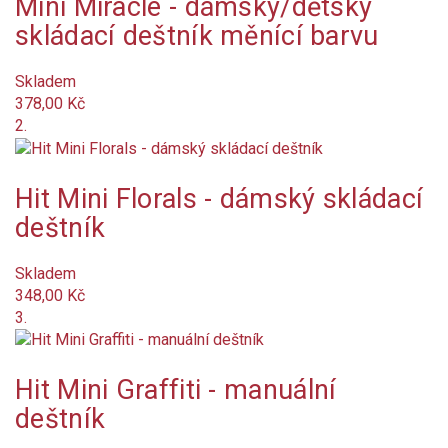
Mini Miracle - dámský/dětský
Na objednání
skládací deštník měnící barvu
Není skladem
Skladem
Značka
378,00 Kč
2.
Barva
šedá
Hit Mini Florals - dámský skládací
deštník
žlutá
Skladem
zelená
348,00 Kč
3.
červená
bordó (vínová)
Hit Mini Graffiti - manuální
deštník
hnědá