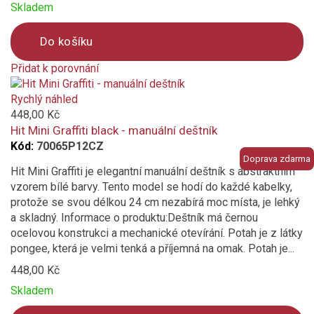
Skladem
Do košíku
Přidat k porovnání
Product
is
Rychlý náhled
added
448,00 Kč
to
Hit Mini Graffiti black - manuální deštník
compare
Kód:
70065P12CZ
Doprava zdarma
Hit Mini Graffiti je elegantní manuální deštník s abstraktním
vzorem bílé barvy. Tento model se hodí do každé kabelky,
protože se svou délkou 24 cm nezabírá moc místa, je lehký
a skladný. Informace o produktu:Deštník má černou
ocelovou konstrukci a mechanické otevírání. Potah je z látky
pongee, která je velmi tenká a příjemná na omak. Potah je...
448,00 Kč
Skladem