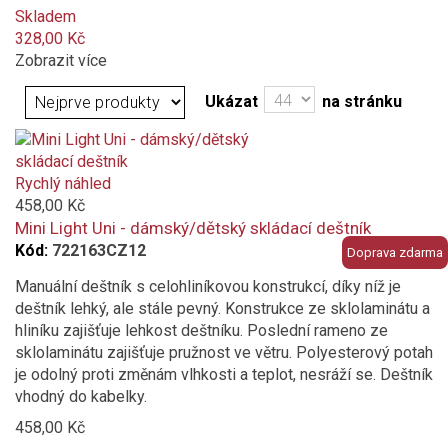
Skladem
vícebarevný
328,00 Kč
Zobrazit více
bílá
Ukázat
na stránku
oranžová
modrá
Rychlý náhled
458,00 Kč
fialová
Mini Light Uni - dámský/dětský skládací deštník
Kód:
722163CZ12
Doprava zdarma
růžová
Manuální deštník s celohliníkovou konstrukcí, díky níž je
deštník lehký, ale stále pevný. Konstrukce ze sklolaminátu a
tmavě šedá
hliníku zajišťuje lehkost deštníku. Poslední rameno ze
sklolaminátu zajišťuje pružnost ve větru. Polyesterový potah
světle šedá
je odolný proti změnám vlhkosti a teplot, nesráží se. Deštník
vhodný do kabelky.
černá
458,00 Kč