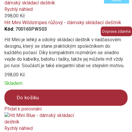
Nové
is
added
Rychlý náhled
to
398,00 Kč
compare
Hit Mini Wildstripes růžový - dámský skládací deštník
Kód:
700165PWS03
Doprava zdarma
Hit Mini je lehký a odolný skládací deštník v nadčasovém
designu, který se stane praktickým společníkem do
každého počasí. Díky kompaktním rozměrům se snadno
vejde do kabelky, batohu i tašky, takže jej můžete mít vždy
po ruce. Součástí je také elegantní obal ve stejném motivu.
398,00 Kč
Skladem
Do košíku
Přidat k porovnání
Product
is
added
Rychlý náhled