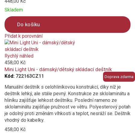
448,00 Kč
Skladem
Do košíku
Přidat k porovnání
Product
is
added
Rychlý náhled
to
458,00 Kč
compare
Mini Light Uni - dámský/dětský skládací deštník
Kód:
722163CZ11
Doprava zdarma
Manuální deštník s celohliníkovou konstrukcí, díky níž je
deštník lehký, ale stále pevný. Konstrukce ze sklolaminátu a
hliníku zajišťuje lehkost deštníku. Poslední rameno ze
sklolaminátu zajišťuje pružnost ve větru. Polyesterový potah
je odolný proti změnám vlhkosti a teplot, nesráží se. Deštník
vhodný do kabelky.
458,00 Kč