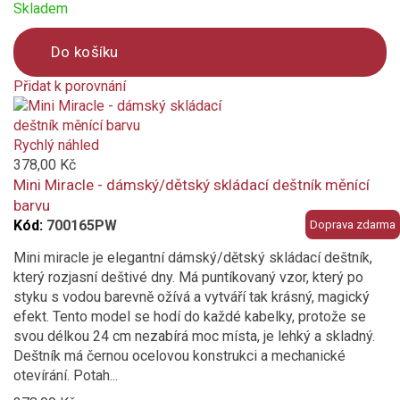
Skladem
Do košíku
Přidat k porovnání
Product
is
added
Rychlý náhled
to
378,00 Kč
compare
Mini Miracle - dámský/dětský skládací deštník měnící
barvu
Kód:
700165PW
Doprava zdarma
Mini miracle je elegantní dámský/dětský skládací deštník,
který rozjasní deštivé dny. Má puntíkovaný vzor, který po
styku s vodou barevně ožívá a vytváří tak krásný, magický
efekt. Tento model se hodí do každé kabelky, protože se
svou délkou 24 cm nezabírá moc místa, je lehký a skladný.
Deštník má černou ocelovou konstrukci a mechanické
otevírání. Potah...