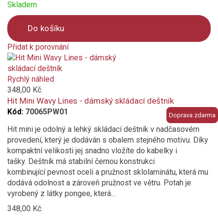
Skladem
Do košíku
Přidat k porovnání
Product
is
added
Rychlý náhled
to
348,00 Kč
compare
Hit Mini Wavy Lines - dámský skládací deštník
Kód:
70065PW01
Doprava zdarma
Hit mini je odolný a lehký skládací deštník v nadčasovém
provedení, který je dodáván s obalem stejného motivu. Díky
kompaktní velikosti jej snadno vložíte do kabelky i
tašky. Deštník má stabilní černou konstrukci
kombinující pevnost oceli a pružnost sklolaminátu, která mu
dodává odolnost a zároveň pružnost ve větru. Potah je
vyrobený z látky pongee, která...
348,00 Kč