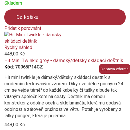
Skladem
Do košíku
Přidat k porovnání
Product
is
added
Rychlý náhled
to
448,00 Kč
compare
Hit Mini Twinkle grey - dámský/dětský skládací deštník
Kód:
70065P14CZ
Doprava zdarma
Hit mini twinkle je dámský/dětský skládací deštník s
moderním tečkovaným vzorem. Díky své délce pouhých 24
cm se vejde téměř do každé kabelky či tašky a bude tak
vítaným společníkem na cesty. Deštník má černou
konstrukci z odolné oceli a sklolaminátu, která mu dodává
odolnost a zároveň pružnost ve větru. Potah je vyrobený z
látky pongee, která je příjemná...
448,00 Kč