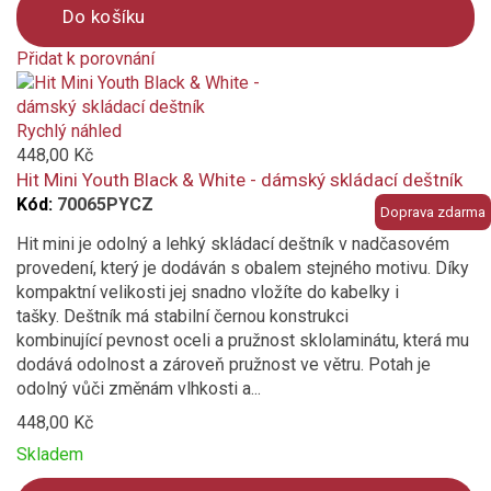
Do košíku
Přidat k porovnání
Product
is
added
Rychlý náhled
to
448,00 Kč
compare
Hit Mini Youth Black & White - dámský skládací deštník
Kód:
70065PYCZ
Doprava zdarma
Hit mini je odolný a lehký skládací deštník v nadčasovém
provedení, který je dodáván s obalem stejného motivu. Díky
kompaktní velikosti jej snadno vložíte do kabelky i
tašky. Deštník má stabilní černou konstrukci
kombinující pevnost oceli a pružnost sklolaminátu, která mu
dodává odolnost a zároveň pružnost ve větru. Potah je
odolný vůči změnám vlhkosti a...
448,00 Kč
Skladem