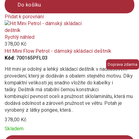
Do košíku
Přidat k porovnání
Product
is
added
Rychlý náhled
to
378,00 Kč
compare
Hit Mini Flow Petrol - dámský skládací deštník
Kód:
700165PFL03
Doprava zdarma
Hit mini je odolný a lehký skládací deštník v nadčasovém
provedení, který je dodáván s obalem stejného motivu. Díky
kompaktní velikosti jej snadno vložíte do kabelky i
tašky. Deštník má stabilní černou konstrukci
kombinující pevnost oceli a pružnost sklolaminátu, která mu
dodává odolnost a zároveň pružnost ve větru. Potah je
vyrobený z látky pongee, která...
378,00 Kč
Skladem