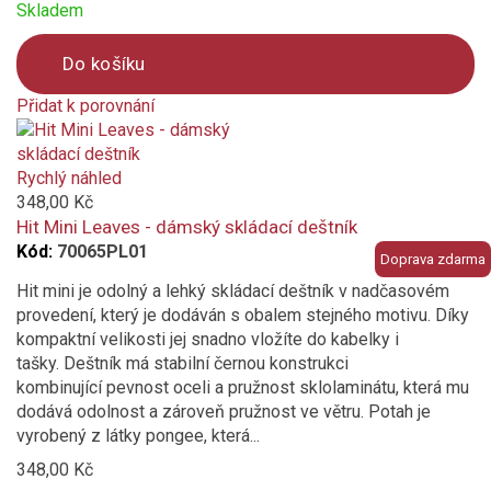
Skladem
Do košíku
Přidat k porovnání
Product
is
added
Rychlý náhled
to
348,00 Kč
compare
Hit Mini Leaves - dámský skládací deštník
Kód:
70065PL01
Doprava zdarma
Hit mini je odolný a lehký skládací deštník v nadčasovém
provedení, který je dodáván s obalem stejného motivu. Díky
kompaktní velikosti jej snadno vložíte do kabelky i
tašky. Deštník má stabilní černou konstrukci
kombinující pevnost oceli a pružnost sklolaminátu, která mu
dodává odolnost a zároveň pružnost ve větru. Potah je
vyrobený z látky pongee, která...
348,00 Kč