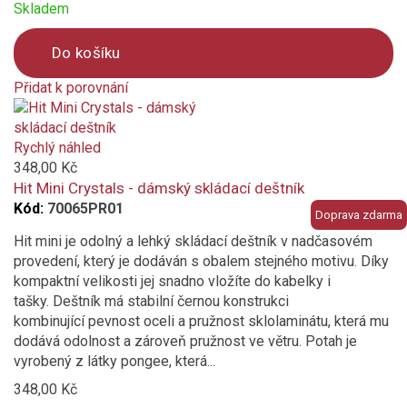
Skladem
Do košíku
Přidat k porovnání
Product
is
added
Rychlý náhled
to
348,00 Kč
compare
Hit Mini Crystals - dámský skládací deštník
Kód:
70065PR01
Doprava zdarma
Hit mini je odolný a lehký skládací deštník v nadčasovém
provedení, který je dodáván s obalem stejného motivu. Díky
kompaktní velikosti jej snadno vložíte do kabelky i
tašky. Deštník má stabilní černou konstrukci
kombinující pevnost oceli a pružnost sklolaminátu, která mu
dodává odolnost a zároveň pružnost ve větru. Potah je
vyrobený z látky pongee, která...
348,00 Kč