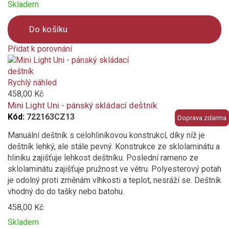
Skladem
Do košíku
Přidat k porovnání
Product
is
added
Rychlý náhled
to
458,00 Kč
compare
Mini Light Uni - pánský skládací deštník
Kód:
722163CZ13
Doprava zdarma
Manuální deštník s celohliníkovou konstrukcí, díky níž je
deštník lehký, ale stále pevný. Konstrukce ze sklolaminátu a
hliníku zajišťuje lehkost deštníku. Poslední rameno ze
sklolaminátu zajišťuje pružnost ve větru. Polyesterový potah
je odolný proti změnám vlhkosti a teplot, nesráží se. Deštník
vhodný do do tašky nebo batohu.
458,00 Kč
Skladem