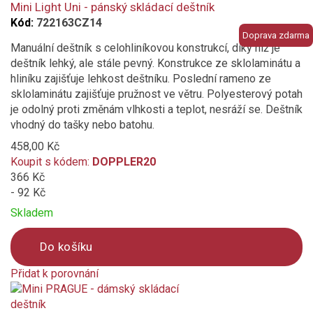
compare
Mini Light Uni - pánský skládací deštník
Kód:
722163CZ14
Doprava zdarma
Manuální deštník s celohliníkovou konstrukcí, díky níž je
deštník lehký, ale stále pevný. Konstrukce ze sklolaminátu a
hliníku zajišťuje lehkost deštníku. Poslední rameno ze
sklolaminátu zajišťuje pružnost ve větru. Polyesterový potah
je odolný proti změnám vlhkosti a teplot, nesráží se. Deštník
vhodný do tašky nebo batohu.
458,00 Kč
Koupit s kódem:
DOPPLER20
366 Kč
- 92 Kč
Skladem
Do košíku
Přidat k porovnání
Product
is