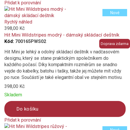
Přidat k porovnání
Product
Nové
is
added
Rychlý náhled
to
398,00 Kč
compare
Hit Mini Wildstripes modrý - dámský skládací deštník
Kód:
700165PWS02
Doprava zdarma
Hit Mini je lehký a odolný skládací deštník v nadčasovém
designu, který se stane praktickým společníkem do
každého počasí. Díky kompaktním rozměrům se snadno
vejde do kabelky, batohu i tašky, takže jej můžete mít vždy
po ruce. Součástí je také elegantní obal ve stejném motivu.
398,00 Kč
Skladem
Do košíku
Přidat k porovnání
Product