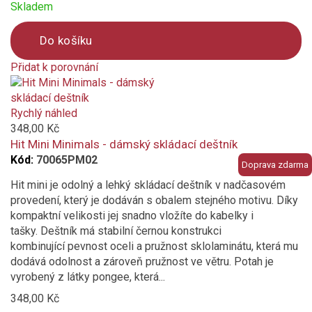
Skladem
Do košíku
Přidat k porovnání
Product
is
added
Rychlý náhled
to
348,00 Kč
compare
Hit Mini Minimals - dámský skládací deštník
Kód:
70065PM02
Doprava zdarma
Hit mini je odolný a lehký skládací deštník v nadčasovém
provedení, který je dodáván s obalem stejného motivu. Díky
kompaktní velikosti jej snadno vložíte do kabelky i
tašky. Deštník má stabilní černou konstrukci
kombinující pevnost oceli a pružnost sklolaminátu, která mu
dodává odolnost a zároveň pružnost ve větru. Potah je
vyrobený z látky pongee, která...
348,00 Kč