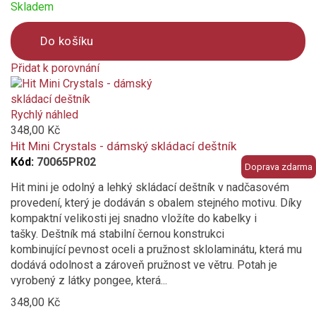
Skladem
Do košíku
Přidat k porovnání
Product
is
added
Rychlý náhled
to
348,00 Kč
compare
Hit Mini Crystals - dámský skládací deštník
Kód:
70065PR02
Doprava zdarma
Hit mini je odolný a lehký skládací deštník v nadčasovém
provedení, který je dodáván s obalem stejného motivu. Díky
kompaktní velikosti jej snadno vložíte do kabelky i
tašky. Deštník má stabilní černou konstrukci
kombinující pevnost oceli a pružnost sklolaminátu, která mu
dodává odolnost a zároveň pružnost ve větru. Potah je
vyrobený z látky pongee, která...
348,00 Kč