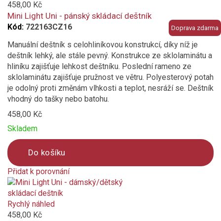
to
458,00 Kč
compare
Mini Light Uni - pánský skládací deštník
Kód:
722163CZ16
Doprava zdarma
Manuální deštník s celohliníkovou konstrukcí, díky níž je
deštník lehký, ale stále pevný. Konstrukce ze sklolaminátu a
hliníku zajišťuje lehkost deštníku. Poslední rameno ze
sklolaminátu zajišťuje pružnost ve větru. Polyesterový potah
je odolný proti změnám vlhkosti a teplot, nesráží se. Deštník
vhodný do tašky nebo batohu.
458,00 Kč
Skladem
Do košíku
Přidat k porovnání
Product
is
added
Rychlý náhled
to
458,00 Kč