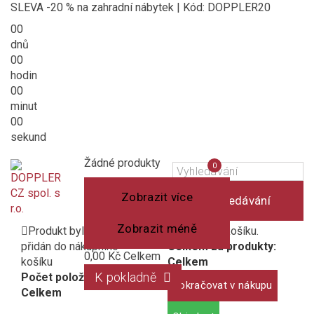
SLEVA -20 % na zahradní nábytek | Kód: DOPPLER20
00
dnů
00
hodin
00
minut
00
sekund
Košík
(prázdný)
Porovnání
Žádné produkty
0
produktů
Zobrazit více
Vyhledávání
Zobrazit méně
Produkt byl úspěšně
1 produkt v košíku.
přidán do nákupního
Celkem za produkty:
0,00 Kč
Celkem
košíku
Celkem
K pokladně
Počet položek:
Pokračovat v nákupu
Celkem