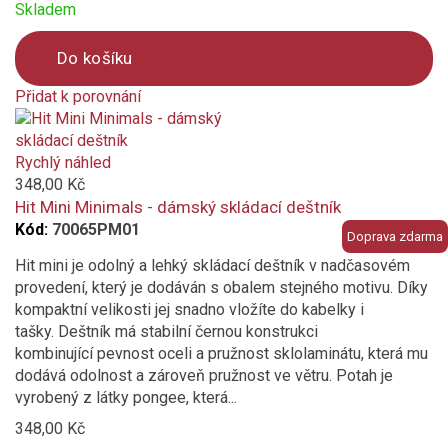
Skladem
Do košíku
Přidat k porovnání
Product
is
added
Rychlý náhled
to
348,00 Kč
compare
Hit Mini Minimals - dámský skládací deštník
Kód:
70065PM01
Doprava zdarma
Hit mini je odolný a lehký skládací deštník v nadčasovém
provedení, který je dodáván s obalem stejného motivu. Díky
kompaktní velikosti jej snadno vložíte do kabelky i
tašky. Deštník má stabilní černou konstrukci
kombinující pevnost oceli a pružnost sklolaminátu, která mu
dodává odolnost a zároveň pružnost ve větru. Potah je
vyrobený z látky pongee, která...
348,00 Kč