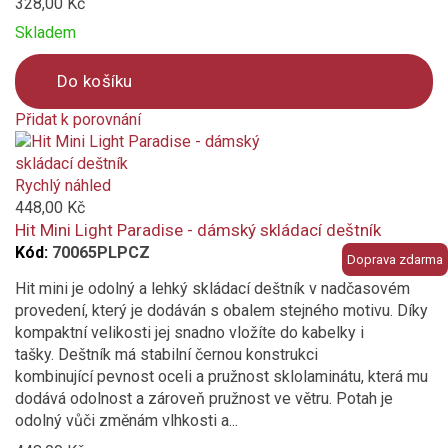
328,00 Kč
Skladem
Do košíku
Přidat k porovnání
Product
is
added
Rychlý náhled
to
448,00 Kč
compare
Hit Mini Light Paradise - dámský skládací deštník
Kód:
70065PLPCZ
Doprava zdarma
Hit mini je odolný a lehký skládací deštník v nadčasovém
provedení, který je dodáván s obalem stejného motivu. Díky
kompaktní velikosti jej snadno vložíte do kabelky i
tašky. Deštník má stabilní černou konstrukci
kombinující pevnost oceli a pružnost sklolaminátu, která mu
dodává odolnost a zároveň pružnost ve větru. Potah je
odolný vůči změnám vlhkosti a...