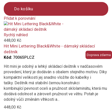
Do košíku
Přidat k porovnání
Product
is
added
Rychlý náhled
to
448,00 Kč
compare
Hit Mini Lettering Black&White - dámský skládací
deštník
Doprava zdarma
Kód:
70065PLCZ
Hit mini je odolný a lehký skládací deštník v nadčasovém
provedení, který je dodáván s obalem stejného motivu. Díky
kompaktní velikosti jej snadno vložíte do kabelky i
tašky. Deštník má stabilní černou konstrukci
kombinující pevnost oceli a pružnost sklolaminátu, která mu
dodává odolnost a zároveň pružnost ve větru. Potah je
odolný vůči změnám vlhkosti a...
448,00 Kč