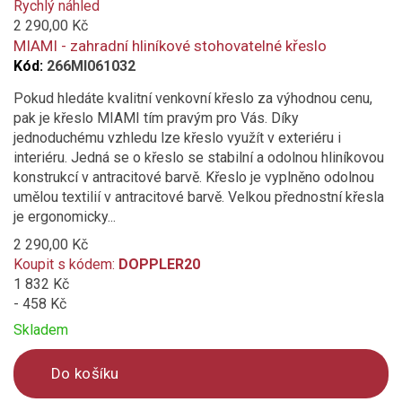
added
Rychlý náhled
to
2 290,00 Kč
compare
MIAMI - zahradní hliníkové stohovatelné křeslo
Kód:
266MI061032
Pokud hledáte kvalitní venkovní křeslo za výhodnou cenu,
pak je křeslo MIAMI tím pravým pro Vás. Díky
jednoduchému vzhledu lze křeslo využít v exteriéru i
interiéru. Jedná se o křeslo se stabilní a odolnou hliníkovou
konstrukcí v antracitové barvě. Křeslo je vyplněno odolnou
umělou textilií v antracitové barvě. Velkou přednostní křesla
je ergonomicky...
2 290,00 Kč
Koupit s kódem:
DOPPLER20
1 832 Kč
- 458 Kč
Skladem
Do košíku