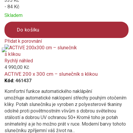
335 Kč
- 84 Kč
Skladem
Do košíku
Přidat k porovnání
Product
is
added
Rychlý náhled
to
4 990,00 Kč
compare
ACTIVE 200 x 300 cm – slunečník s klikou
Kód:
461437
Komfortní funkce automatického naklápění
umožňuje automatické naklopení střechy pouhým otočením
kliky. Potah slunečníku je vyroben z polyesterové tkaniny
odolné proti povětrnostním vlivům s dobrou světelnou
stálostí a dobrou UV ochranou 50+.Kromě toho je potah
snímatelný a je ho možno prát v ruce. Moderní barvy tohoto
slunečníku zpříjemní váš život na...