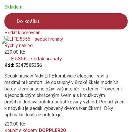
Možnost vyrovnání nerovnosti povrchu
Skladem
Nábytek odolný povětrnostním vlivům
Do košíku
Přidat k porovnání
Naklápěcí
Product
is
Rychlý náhled
Oddělitelné části
added
229,00 Kč
to
LIFE 5356 - sedák hranatý
Odolný povětrnostním vlivům
compare
Kód:
5347595356
Sedák hranatý řady LIFE kombinuje eleganci, styl a
Otočný kolem osy
maximální komfort. Je dostupný v široké škále módních
barev, které snadno oživí váš interiér i exteriér. Provedení
Otvor pro slunečník
s jednoduchým obráceným švem a s kroužkovým
prošitím dodává polstru sofistikovaný vzhled. Pro uchycení
Polohovatelné
k nábytku je sedák vybavený dvěma tkaničkami. Díky
optimální tloušťce polstru je...
Provedení se zipem
229,00 Kč
Koupit s kódem:
DOPPLER20