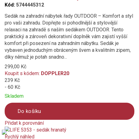
compare
Kód:
5744445312
Sedák na zahradní nábytek řady OUTDOOR – Komfort a styl
pro vaši zahradu. Dopřejte si pohodlnější a stylovější
relaxaci na zahradě s naším sedákem OUTDOOR. Tento
praktický a zároveň dekorativní doplněk vám zajistí vyšší
komfort při posezení na zahradním nábytku. Sedák je
vybaven jednoduchým obráceným švem a kvalitním zipem,
díky němuž je potah snadno...
299,00 Kč
Koupit s kódem:
DOPPLER20
239 Kč
- 60 Kč
Skladem
Do košíku
Přidat k porovnání
Product
is
Rychlý náhled