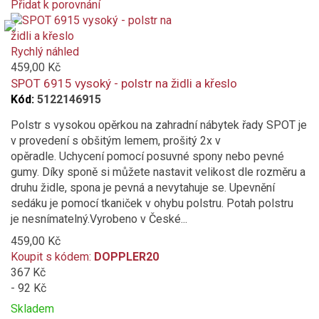
Přidat k porovnání
Product
is
added
Rychlý náhled
to
459,00 Kč
compare
SPOT 6915 vysoký - polstr na židli a křeslo
Kód:
5122146915
Polstr s vysokou opěrkou na zahradní nábytek řady SPOT je
v provedení s obšitým lemem, prošitý 2x v
opěradle. Uchycení pomocí posuvné spony nebo pevné
gumy. Díky sponě si můžete nastavit velikost dle rozměru a
druhu židle, spona je pevná a nevytahuje se. Upevnění
sedáku je pomocí tkaniček v ohybu polstru. Potah polstru
je nesnímatelný.Vyrobeno v České...
459,00 Kč
Koupit s kódem:
DOPPLER20
367 Kč
- 92 Kč
Skladem