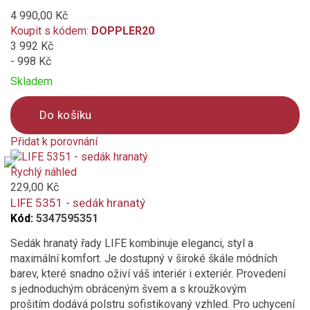
4 990,00 Kč
Koupit s kódem:
DOPPLER20
3 992 Kč
- 998 Kč
Skladem
Do košíku
Přidat k porovnání
Product
is
Rychlý náhled
added
229,00 Kč
to
LIFE 5351 - sedák hranatý
compare
Kód:
5347595351
Sedák hranatý řady LIFE kombinuje eleganci, styl a
maximální komfort. Je dostupný v široké škále módních
barev, které snadno oživí váš interiér i exteriér. Provedení
s jednoduchým obráceným švem a s kroužkovým
prošitím dodává polstru sofistikovaný vzhled. Pro uchycení