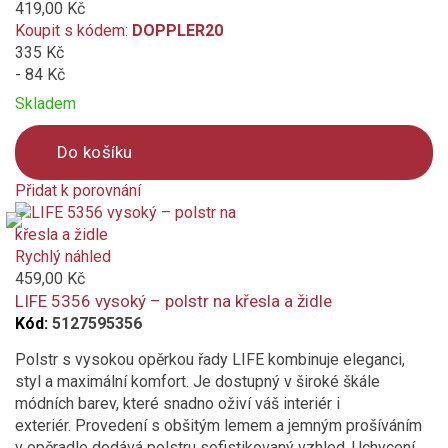
419,00 Kč
Koupit s kódem:
DOPPLER20
335 Kč
- 84 Kč
Skladem
Do košíku
Přidat k porovnání
Product
is
added
Rychlý náhled
to
459,00 Kč
compare
LIFE 5356 vysoký – polstr na křesla a židle
Kód:
5127595356
Polstr s vysokou opěrkou řady LIFE kombinuje eleganci,
styl a maximální komfort. Je dostupný v široké škále
módních barev, které snadno oživí váš interiér i
exteriér. Provedení s obšitým lemem a jemným prošíváním
v opěradle dodává polstru sofistikovaný vzhled. Uchycení