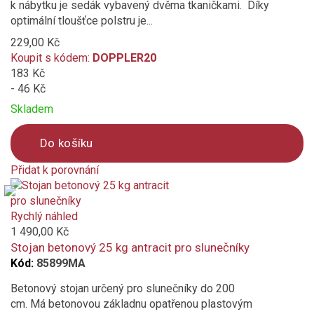
k nábytku je sedák vybavený dvěma tkaničkami. Díky
optimální tloušťce polstru je...
229,00 Kč
Koupit s kódem:
DOPPLER20
183 Kč
- 46 Kč
Skladem
Do košíku
Přidat k porovnání
Product
is
added
Rychlý náhled
to
1 490,00 Kč
compare
Stojan betonový 25 kg antracit pro slunečníky
Kód:
85899MA
Betonový stojan určený pro slunečníky do 200
cm. Má betonovou základnu opatřenou plastovým