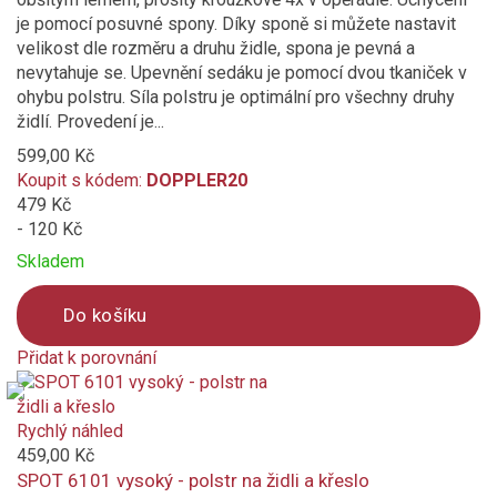
je pomocí posuvné spony. Díky sponě si můžete nastavit
velikost dle rozměru a druhu židle, spona je pevná a
nevytahuje se. Upevnění sedáku je pomocí dvou tkaniček v
ohybu polstru. Síla polstru je optimální pro všechny druhy
židlí. Provedení je...
599,00 Kč
Koupit s kódem:
DOPPLER20
479 Kč
- 120 Kč
Skladem
Do košíku
Přidat k porovnání
Product
is
added
Rychlý náhled
to
459,00 Kč
compare
SPOT 6101 vysoký - polstr na židli a křeslo