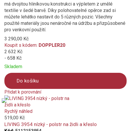
má dvojitou hliníkovou konstrukci a výpletem z umělé
textilie v šedé barvě. Díky polohovatelné opěrce zad si
můžete lehátko nastavit do 5 různých pozic. Všechny
použité materiály jsou nenáročné na údržbu a přizpůsobené
pro venkovní použití.
3 290,00 Kč
Koupit s kódem:
DOPPLER20
2 632 Kč
- 658 Kč
Skladem
Do košíku
Přidat k porovnání
Product
is
added
Rychlý náhled
to
519,00 Kč
compare
LIVING 3954 nízký - polstr na židli a křeslo
Kód:
5112153954