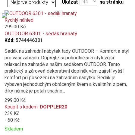
bílá
Ukázat
na stránku
oranžová
Rychlý náhled
299,00 Kč
modrá
OUTDOOR 6301 - sedák hranatý
Kód:
5744446301
vínová
Sedák na zahradní nábytek řady OUTDOOR – Komfort a styl
pro vaši zahradu. Dopřejte si pohodlnější a stylovější
přírodní
relaxaci na zahradě s naším sedákem OUTDOOR. Tento
praktický a zároveň dekorativní doplněk vám zajistí vyšší
fialová
komfort při posezení na zahradním nábytku. Sedák je
vybaven jednoduchým obráceným švem a kvalitním zipem,
růžová
díky němuž je potah snadno...
299,00 Kč
hořčicová
Koupit s kódem:
DOPPLER20
239 Kč
tmavě šedá
- 60 Kč
Skladem
světle šedá