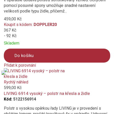
pomocí posuvné spony umožňuje snadné nastavení
velikosti podle typu židle, přičemž...
459,00 Kč
Koupit s kódem:
DOPPLER20
367 Kč
- 92 Kč
Skladem
Do košíku
Přidat k porovnání
Product
is
added
Rychlý náhled
to
599,00 Kč
compare
LIVING 6914 vysoký – polstr na křesla a židle
Kód:
5122156914
Polstr s vysokou opěrkou řady LIVING je v provedení s
obšitým lemem, prošitý kroužkově 4x v opěradle. Uchycení