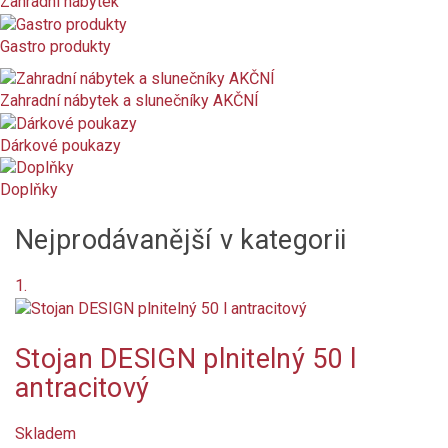
Zahradní nábytek
Značka
Gastro produkty
Barva
Zahradní nábytek a slunečníky AKČNÍ
moka
Dárkové poukazy
Olivová
Doplňky
světle zelená
Nejprodávanější v kategorii
tmavě hnědá
1.
antracit
Stojan DESIGN plnitelný 50 l
béžová
antracitový
oranžová tmavá
Skladem