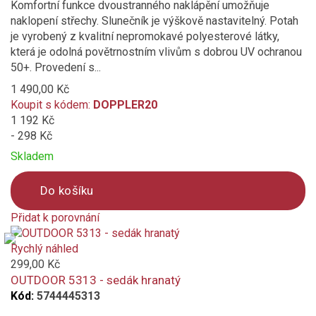
Komfortní funkce dvoustranného naklápění umožňuje
naklopení střechy. Slunečník je výškově nastavitelný. Potah
je vyrobený z kvalitní nepromokavé polyesterové látky,
která je odolná povětrnostním vlivům s dobrou UV ochranou
50+. Provedení s...
1 490,00 Kč
Koupit s kódem:
DOPPLER20
1 192 Kč
- 298 Kč
Skladem
Do košíku
Přidat k porovnání
Product
is
Rychlý náhled
added
299,00 Kč
to
OUTDOOR 5313 - sedák hranatý
compare
Kód:
5744445313