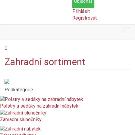
Objednat
Přihlásit
Registrovat
Tog
nav
Zahradní sortiment
Cena
Kč
Kč
Dostupnost
Podkategorie
Skladem
Polstry a sedáky na zahradní nábytek
Na objednání
Zahradní slunečníky
Není skladem