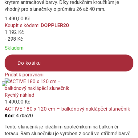
krytem antracitové barvy. Díky redukčním kroužkům je
vhodný pro slunečníky o průměru 26 až 40 mm.
1 490,00 Kč
Koupit s kódem:
DOPPLER20
1 192 Kč
- 298 Kč
Skladem
Do košíku
Přidat k porovnání
Product
is
added
Rychlý náhled
to
1 490,00 Kč
compare
ACTIVE 180 x 120 cm – balkónový naklápěcí slunečník
Kód:
470520
Tento slunečník je ideálním společníkem na balkón či
terasu. Rám slunečníku je vyroben z oceli ve stříbrné barvě.