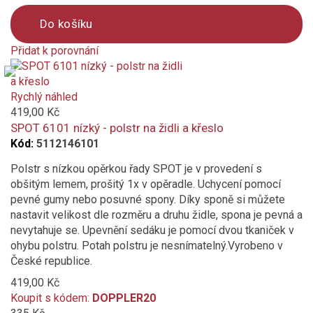
Do košíku
Přidat k porovnání
Product
is
added
Rychlý náhled
to
419,00 Kč
compare
SPOT 6101 nízký - polstr na židli a křeslo
Kód:
5112146101
Polstr s nízkou opěrkou řady SPOT je v provedení s
obšitým lemem, prošitý 1x v opěradle. Uchycení pomocí
pevné gumy nebo posuvné spony. Díky sponě si můžete
nastavit velikost dle rozměru a druhu židle, spona je pevná a
nevytahuje se. Upevnění sedáku je pomocí dvou tkaniček v
ohybu polstru. Potah polstru je nesnímatelný.Vyrobeno v
České republice.
419,00 Kč
Koupit s kódem:
DOPPLER20