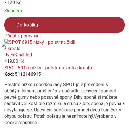
- 120 Kč
Skladem
Do košíku
Přidat k porovnání
Product
is
added
Rychlý náhled
to
419,00 Kč
compare
SPOT 6915 nízký - polstr na židli a křeslo
Kód:
5112146915
Polstr s nízkou opěrkou řady SPOT je v provedení s
obšitým lemem, prošitý 1x v opěradle. Uchycení pomocí
pevné gumy nebo posuvné spony. Díky sponě si můžete
nastavit velikost dle rozměru a druhu židle, spona je pevná a
nevytahuje se. Upevnění sedáku je pomocí dvou tkaniček v
ohybu polstru. Potah polstru je nesnímatelný.Vyrobeno v
České republice.