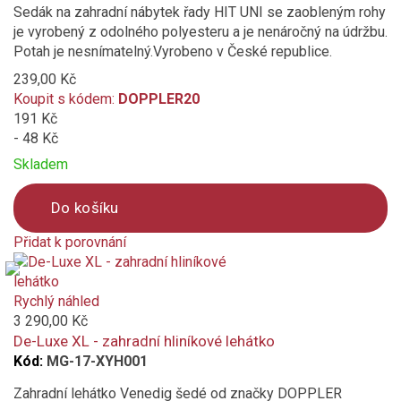
Sedák na zahradní nábytek řady HIT UNI se zaobleným rohy
je vyrobený z odolného polyesteru a je nenáročný na údržbu.
Potah je nesnímatelný.Vyrobeno v České republice.
239,00 Kč
Koupit s kódem:
DOPPLER20
191 Kč
- 48 Kč
Skladem
Do košíku
Přidat k porovnání
Product
is
added
Rychlý náhled
to
3 290,00 Kč
compare
De-Luxe XL - zahradní hliníkové lehátko
Kód:
MG-17-XYH001
Zahradní lehátko Venedig šedé od značky DOPPLER