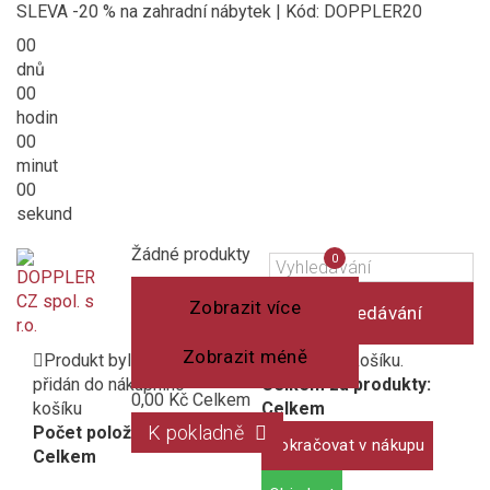
SLEVA -20 % na zahradní nábytek | Kód: DOPPLER20
00
dnů
00
hodin
00
minut
00
sekund
Košík
(prázdný)
Porovnání
Žádné produkty
0
produktů
Zobrazit více
Vyhledávání
Zobrazit méně
Produkt byl úspěšně
1 produkt v košíku.
přidán do nákupního
Celkem za produkty:
0,00 Kč
Celkem
košíku
Celkem
K pokladně
Počet položek:
Pokračovat v nákupu
Celkem