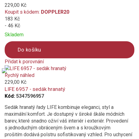
Vhodné pro Gastro
229,00 Kč
Koupit s kódem:
DOPPLER20
Vododpudivý potah
183 Kč
- 46 Kč
Výškově nastavitelný
Skladem
Hotelová kapsa
Do košíku
více...
méně
Přidat k porovnání
Product
is
Rychlý náhled
added
229,00 Kč
to
LIFE 6957 - sedák hranatý
compare
Kód:
5347596957
Sedák hranatý řady LIFE kombinuje eleganci, styl a
maximální komfort. Je dostupný v široké škále módních
barev, které snadno oživí váš interiér i exteriér. Provedení
s jednoduchým obráceným švem a s kroužkovým
prošitím dodává polstru sofistikovaný vzhled. Pro uchycení