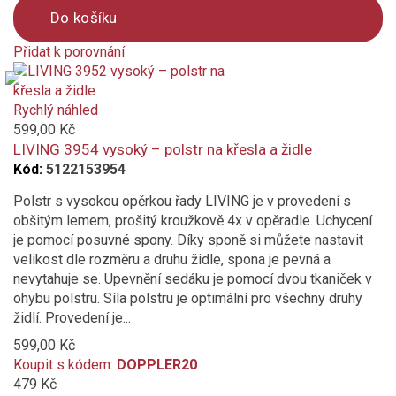
Do košíku
Přidat k porovnání
Product
is
added
Rychlý náhled
to
599,00 Kč
compare
LIVING 3954 vysoký – polstr na křesla a židle
Kód:
5122153954
Polstr s vysokou opěrkou řady LIVING je v provedení s
obšitým lemem, prošitý kroužkově 4x v opěradle. Uchycení
je pomocí posuvné spony. Díky sponě si můžete nastavit
velikost dle rozměru a druhu židle, spona je pevná a
nevytahuje se. Upevnění sedáku je pomocí dvou tkaniček v
ohybu polstru. Síla polstru je optimální pro všechny druhy
židlí. Provedení je...
599,00 Kč
Koupit s kódem:
DOPPLER20
479 Kč