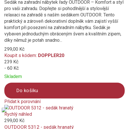
Sedák na zahradní nábytek řady OUTDOOR – Komfort a styl
pro vaši zahradu. Dopřejte si pohodlnější a stylovější
relaxaci na zahradě s naším sedákem OUTDOOR. Tento
praktický a zároveň dekorativní doplněk vám zajistí vyšší
komfort při posezení na zahradním nábytku. Sedák je
vybaven jednoduchým obráceným švem a kvalitním zipem,
díky němuž je potah snadno...
299,00 Kč
Koupit s kódem:
DOPPLER20
239 Kč
- 60 Kč
Skladem
Do košíku
Přidat k porovnání
Product
is
Rychlý náhled
added
299,00 Kč
to
OUTDOOR 5312 - sedák hranatý