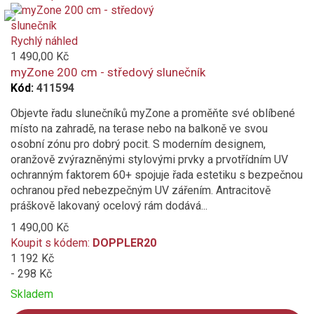
Product
is
added
Rychlý náhled
to
1 490,00 Kč
compare
myZone 200 cm - středový slunečník
Kód:
411594
Objevte řadu slunečníků myZone a proměňte své oblíbené
místo na zahradě, na terase nebo na balkoně ve svou
osobní zónu pro dobrý pocit. S moderním designem,
oranžově zvýrazněnými stylovými prvky a prvotřídním UV
ochranným faktorem 60+ spojuje řada estetiku s bezpečnou
ochranou před nebezpečným UV zářením. Antracitově
práškově lakovaný ocelový rám dodává...
1 490,00 Kč
Koupit s kódem:
DOPPLER20
1 192 Kč
- 298 Kč
Skladem