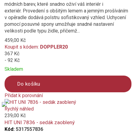
módních barev, které snadno oživí váš interiér i
exteriér. Provedení s obšitým lemem a jemným prošíváním
v opěradle dodává polstru sofistikovaný vzhled. Uchycení
pomocí posuvné spony umožňuje snadné nastavení
velikosti podle typu židle, přičemž...
459,00 Kč
Koupit s kódem:
DOPPLER20
367 Kč
- 92 Kč
Skladem
Do košíku
Přidat k porovnání
Product
is
Rychlý náhled
added
239,00 Kč
to
HIT UNI 7836 - sedák zaoblený
compare
Kód:
5317557836