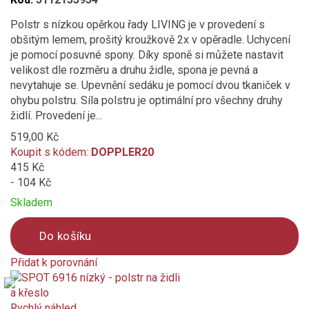
Polstr s nízkou opěrkou řady LIVING je v provedení s
obšitým lemem, prošitý kroužkově 2x v opěradle. Uchycení
je pomocí posuvné spony. Díky sponě si můžete nastavit
velikost dle rozměru a druhu židle, spona je pevná a
nevytahuje se. Upevnění sedáku je pomocí dvou tkaniček v
ohybu polstru. Síla polstru je optimální pro všechny druhy
židlí. Provedení je...
519,00 Kč
Koupit s kódem:
DOPPLER20
415 Kč
- 104 Kč
Skladem
Do košíku
Přidat k porovnání
Product
is
added
Rychlý náhled