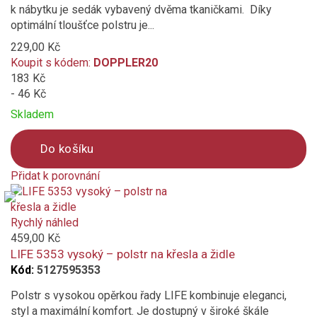
k nábytku je sedák vybavený dvěma tkaničkami. Díky
optimální tloušťce polstru je...
229,00 Kč
Koupit s kódem:
DOPPLER20
183 Kč
- 46 Kč
Skladem
Do košíku
Přidat k porovnání
Product
is
added
Rychlý náhled
to
459,00 Kč
compare
LIFE 5353 vysoký – polstr na křesla a židle
Kód:
5127595353
Polstr s vysokou opěrkou řady LIFE kombinuje eleganci,
styl a maximální komfort. Je dostupný v široké škále