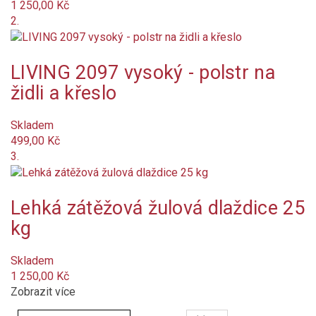
1 250,00 Kč
šedá
2.
žlutá
LIVING 2097 vysoký - polstr na
zelená
židli a křeslo
červená
Skladem
499,00 Kč
terakota (cihlová)
3.
přírodní (slonovinová kost)
Lehká zátěžová žulová dlaždice 25
bordó (vínová)
kg
hnědá
Skladem
1 250,00 Kč
vícebarevný
Zobrazit více