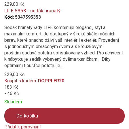
added
229,00 Kč
to
LIFE 5353 - sedák hranatý
compare
Kód:
5347595353
Sedák hranatý řady LIFE kombinuje eleganci, styl a
maximální komfort. Je dostupný v široké škále módních
barev, které snadno oživí váš interiér i exteriér. Provedení
s jednoduchým obráceným švem a s kroužkovým
prošitím dodává polstru sofistikovaný vzhled. Pro uchycení
k nábytku je sedák vybavený dvěma tkaničkami. Díky
optimální tloušťce polstru je...
229,00 Kč
Koupit s kódem:
DOPPLER20
183 Kč
- 46 Kč
Skladem
Do košíku
Přidat k porovnání