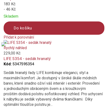
Relaxační
183 Kč
- 46 Kč
Rozkládací stůl
Skladem
rozložitelná židle, křeslo
Do košíku
Přidat k porovnání
S volánem
Product
is
Rychlý náhled
Skládací
added
229,00 Kč
to
LIFE 5354 - sedák hranatý
Snímatelný/ručně pratelný potah nábytku
compare
Kód:
5347595354
Sedák hranatý řady LIFE kombinuje eleganci, styl a
Snímatelný/ručně pratelný potah slunečníku
maximální komfort. Je dostupný v široké škále módních
barev, které snadno oživí váš interiér i exteriér. Provedení
Stohovatelné
s jednoduchým obráceným švem a s kroužkovým
prošitím dodává polstru sofistikovaný vzhled. Pro uchycení
Včetně polštářů
k nábytku je sedák vybavený dvěma tkaničkami. Díky
optimální tloušťce polstru je...