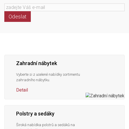
Odeslat
Následujte
Facebook
Instagram
Pinterest
YouTube
nás
Zahradní nábytek
Vyberte si z ucelené nabídky sortimentu
zahradního nábytku.
Detail
Polstry a sedáky
Široká nabídka polstrů a sedáků na