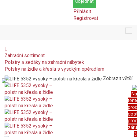
Objednat
Přihlásit
Registrovat
Tog
nav
Zahradní sortiment
Polstry a sedáky na zahradní nábytek
Polstry na židle a křesla s vysokým opěradlem
Zobrazit větší
Na
tent
pro
dos
pro
zár
3