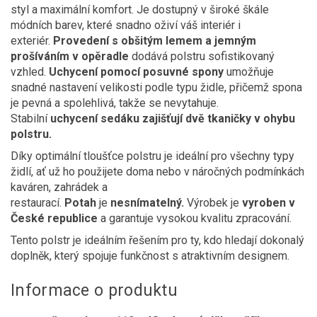
styl a maximální komfort. Je dostupný v široké škále
módních barev, které snadno oživí váš interiér i
exteriér.
Provedení s obšitým lemem a jemným
prošíváním v opěradle
dodává polstru sofistikovaný
vzhled.
Uchycení pomocí posuvné spony
umožňuje
snadné nastavení velikosti podle typu židle, přičemž spona
je pevná a spolehlivá, takže se nevytahuje.
Stabilní
uchycení sedáku zajišťují dvě tkaničky v ohybu
polstru.
Díky optimální tloušťce polstru je ideální pro všechny typy
židlí, ať už ho použijete doma nebo v náročných podmínkách
kaváren, zahrádek a
restaurací.
Potah
je
nesnímatelný.
Výrobek je
vyroben v
České republice
a garantuje vysokou kvalitu zpracování.
Tento polstr je ideálním řešením pro ty, kdo hledají dokonalý
doplněk, který spojuje funkčnost s atraktivním designem.
Informace o produktu