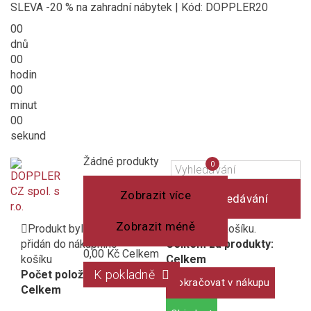
SLEVA -20 % na zahradní nábytek | Kód: DOPPLER20
00
dnů
00
hodin
00
minut
00
sekund
Košík
(prázdný)
Porovnání
Žádné produkty
0
produktů
Zobrazit více
Vyhledávání
Zobrazit méně
Produkt byl úspěšně
1 produkt v košíku.
přidán do nákupního
Celkem za produkty:
0,00 Kč
Celkem
košíku
Celkem
K pokladně
Počet položek:
Pokračovat v nákupu
Celkem