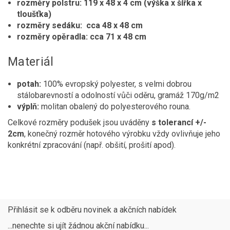
rozměry polstru: 119 x 48 x 4 cm (výška x šířka x
tloušťka)
rozměry sedáku: cca 48 x 48 cm
rozměry opěradla: cca 71 x 48 cm
Materiál
potah:
100% evropský polyester, s velmi dobrou
stálobarevností a odolností vůči oděru, gramáž 170g/m2
výplň:
molitan obalený do polyesterového rouna.
Celkové rozměry podušek jsou uváděny
s tolerancí +/-
2cm
, konečný rozměr hotového výrobku vždy ovlivňuje jeho
konkrétní zpracování (např. obšití, prošití apod).
Přihlásit se k odběru novinek a akčních nabídek
...nenechte si ujít žádnou akční nabídku...