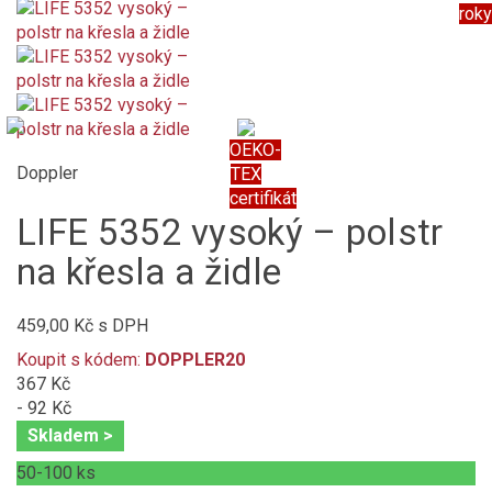
roky
OEKO-
Doppler
TEX
certifikát
LIFE 5352 vysoký – polstr
na křesla a židle
459,00 Kč
s DPH
Koupit s kódem:
DOPPLER20
367 Kč
- 92 Kč
Skladem >
50-100
ks