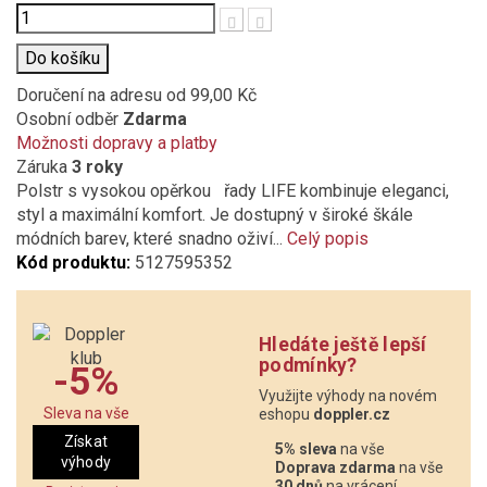
Počet
Do košíku
Doručení na adresu
od 99,00 Kč
Osobní odběr
Zdarma
Možnosti dopravy a platby
Záruka
3 roky
Polstr s vysokou opěrkou řady LIFE kombinuje eleganci,
styl a maximální komfort. Je dostupný v široké škále
módních barev, které snadno oživí...
Celý popis
Kód produktu:
5127595352
Hledáte ještě lepší
podmínky?
-5%
Využijte výhody na novém
Sleva na vše
eshopu
doppler.cz
Získat
5% sleva
na vše
výhody
Doprava zdarma
na vše
30 dnů
na vrácení