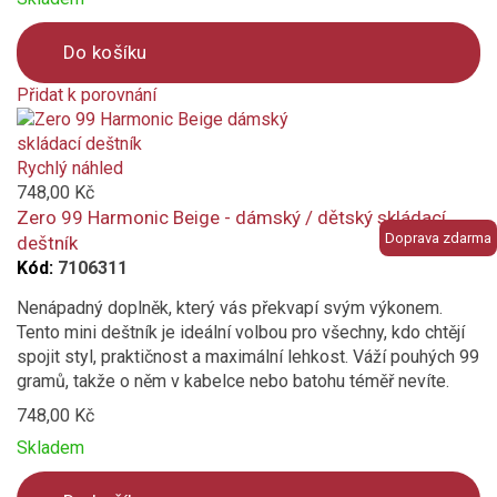
Do košíku
Přidat k porovnání
Product
is
added
Rychlý náhled
to
748,00 Kč
compare
Zero 99 Harmonic Beige - dámský / dětský skládací
Doprava zdarma
deštník
Kód:
7106311
Nenápadný doplněk, který vás překvapí svým výkonem.
Tento mini deštník je ideální volbou pro všechny, kdo chtějí
spojit styl, praktičnost a maximální lehkost. Váží pouhých 99
gramů, takže o něm v kabelce nebo batohu téměř nevíte.
748,00 Kč
Skladem