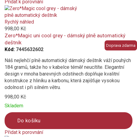
Přidat k porovnání
Product
is
added
Rychlý náhled
to
998,00 Kč
compare
Zero*Magic uni cool grey - dámský plně automatický
deštník
Doprava zdarma
Kód:
7445632602
Náš nejlehčí plně automatický dámský deštník váží pouhých
184 gramů, takže ho v kabelce téměř neucítíte. Elegantní
design v mnoha barevných odstínech doplňuje kvalitní
konstrukce z hliníku a karbonu, která zajišťuje vysokou
odolnost i při silném větru.
998,00 Kč
Skladem
Do košíku
Přidat k porovnání