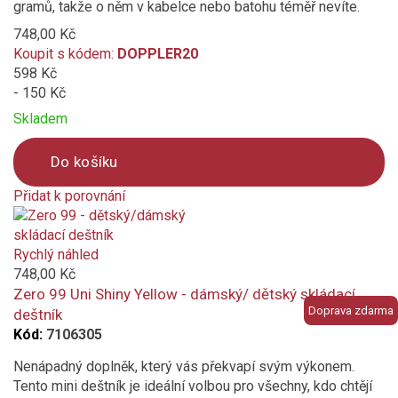
gramů, takže o něm v kabelce nebo batohu téměř nevíte.
s motivem
748,00 Kč
Materiál konstrukce
Koupit s kódem:
DOPPLER20
598 Kč
hliníková konstrukce
- 150 Kč
Skladem
karbon
Do košíku
sklolaminát
Přidat k porovnání
Vlastnosti a funkce
Product
is
Odolný povětrnostním vlivům
added
Rychlý náhled
Průměr střechy deštníku (cm)
to
748,00 Kč
compare
Zero 99 Uni Shiny Yellow - dámský/ dětský skládací
Doprava zdarma
deštník
Potah deštníku s UV ochranou
Kód:
7106305
UV ochrana
Nenápadný doplněk, který vás překvapí svým výkonem.
Tento mini deštník je ideální volbou pro všechny, kdo chtějí