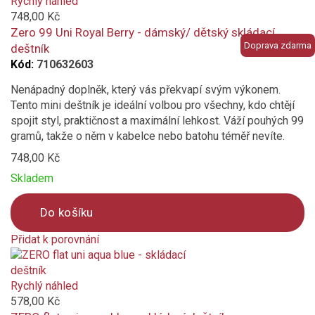
added
Rychlý náhled
to
748,00 Kč
compare
Zero 99 Uni Royal Berry - dámský/ dětský skládací
Doprava zdarma
deštník
Kód:
710632603
Nenápadný doplněk, který vás překvapí svým výkonem.
Tento mini deštník je ideální volbou pro všechny, kdo chtějí
spojit styl, praktičnost a maximální lehkost. Váží pouhých 99
gramů, takže o něm v kabelce nebo batohu téměř nevíte.
748,00 Kč
Skladem
Do košíku
Přidat k porovnání
Product
is
added
Rychlý náhled
to
578,00 Kč