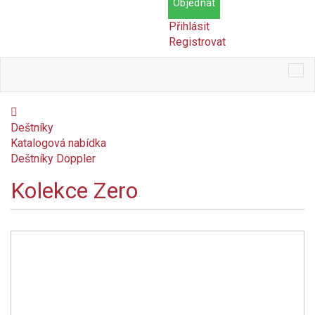
Objednat
Přihlásit
Registrovat
Tog
nav
Deštníky
Katalogová nabídka
Deštníky Doppler
Kolekce Zero
Cena
Kč
Kč
Dostupnost
Skladem