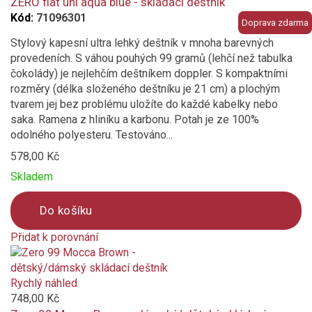
compare
ZERO flat uni aqua blue - skládací deštník
Kód:
71096301
Doprava zdarma
Stylový kapesní ultra lehký deštník v mnoha barevných
provedeních. S váhou pouhých 99 gramů (lehčí než tabulka
čokolády) je nejlehčím deštníkem doppler. S kompaktními
rozměry (délka složeného deštníku je 21 cm) a plochým
tvarem jej bez problému uložíte do každé kabelky nebo
saka. Ramena z hliníku a karbonu. Potah je ze 100%
odolného polyesteru. Testováno...
578,00 Kč
Skladem
Do košíku
Přidat k porovnání
Product
is
added
Rychlý náhled
to
748,00 Kč