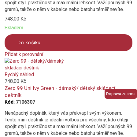
spojit styl, praktičnost a maximální lehkost. Váží pouhých 99
gramů, takže o něm v kabelce nebo batohu téměř nevíte.
748,00 Kč
Skladem
Do košíku
Přidat k porovnání
Product
is
added
Rychlý náhled
to
748,00 Kč
compare
Zero 99 Uni Ivy Green - dámský/ dětský skládací
Doprava zdarma
deštník
Kód:
7106307
Nenápadný doplněk, který vás překvapí svým výkonem.
Tento mini deštník je ideální volbou pro všechny, kdo chtějí
spojit styl, praktičnost a maximální lehkost. Váží pouhých 99
gramů, takže o něm v kabelce nebo batohu téměř nevíte.