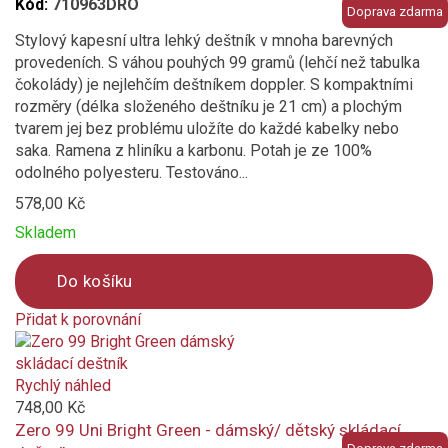
Kód:
710963DRO
Doprava zdarma
Stylový kapesní ultra lehký deštník v mnoha barevných
provedeních. S váhou pouhých 99 gramů (lehčí než tabulka
čokolády) je nejlehčím deštníkem doppler. S kompaktními
rozměry (délka složeného deštníku je 21 cm) a plochým
tvarem jej bez problému uložíte do každé kabelky nebo
saka. Ramena z hliníku a karbonu. Potah je ze 100%
odolného polyesteru. Testováno...
578,00 Kč
Skladem
Do košíku
Přidat k porovnání
Product
is
added
Rychlý náhled
to
748,00 Kč
compare
Zero 99 Uni Bright Green - dámský/ dětský skládací