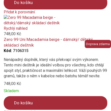
Do košíku
Přidat k porovnání
Product
is
added
Rychlý náhled
to
748,00 Kč
compare
Zero 99 Uni Macadamia beige - dámský/ dětský
Doprava zdarma
skládací deštník
Kód:
7106315
Nenápadný doplněk, který vás překvapí svým výkonem.
Tento mini deštník je ideální volbou pro všechny, kdo chtějí
spojit styl, praktičnost a maximální lehkost. Váží pouhých 99
gramů, takže o něm v kabelce nebo batohu téměř nevíte.
748,00 Kč
Skladem
Do košíku