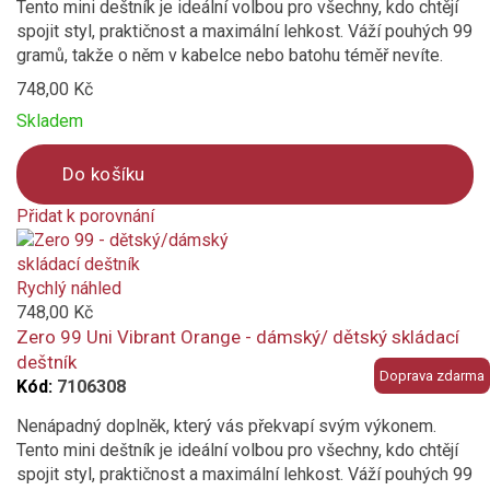
Tento mini deštník je ideální volbou pro všechny, kdo chtějí
spojit styl, praktičnost a maximální lehkost. Váží pouhých 99
vínová
gramů, takže o něm v kabelce nebo batohu téměř nevíte.
748,00 Kč
fialová
Skladem
růžová
Do košíku
oranžová světle
Přidat k porovnání
Product
černá
is
added
Rychlý náhled
Vzor
to
748,00 Kč
compare
Zero 99 Uni Vibrant Orange - dámský/ dětský skládací
geometrický / abstraktní
deštník
Doprava zdarma
Kód:
7106308
jednobarevný
Nenápadný doplněk, který vás překvapí svým výkonem.
plná barva
Tento mini deštník je ideální volbou pro všechny, kdo chtějí
spojit styl, praktičnost a maximální lehkost. Váží pouhých 99