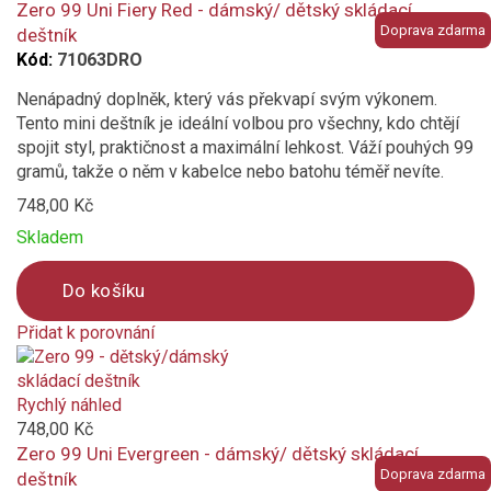
compare
Zero 99 Uni Fiery Red - dámský/ dětský skládací
Doprava zdarma
deštník
Kód:
71063DRO
Nenápadný doplněk, který vás překvapí svým výkonem.
Tento mini deštník je ideální volbou pro všechny, kdo chtějí
spojit styl, praktičnost a maximální lehkost. Váží pouhých 99
gramů, takže o něm v kabelce nebo batohu téměř nevíte.
748,00 Kč
Skladem
Do košíku
Přidat k porovnání
Product
is
added
Rychlý náhled
to
748,00 Kč
compare
Zero 99 Uni Evergreen - dámský/ dětský skládací
Doprava zdarma
deštník