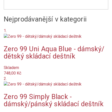
Na objednání
Není skladem
Nejprodávanější v kategorii
Nové produkty
1.
Značka
Zero 99 Uni Aqua Blue - dámský/
Délka složeného deštníku (cm)
dětský skládací deštník
cm
cm
Hmotnost (g)
Skladem
g
g
748,00 Kč
Systém
2.
mechanický
Zero 99 Simply Black -
plně automatický
dámský/pánský skládací deštník
Určení