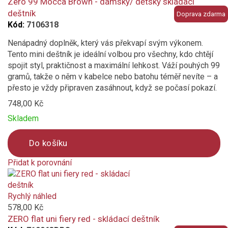
compare
Zero 99 Mocca Brown - dámský/ dětský skládací
deštník
Doprava zdarma
Kód:
7106318
Nenápadný doplněk, který vás překvapí svým výkonem.
Tento mini deštník je ideální volbou pro všechny, kdo chtějí
spojit styl, praktičnost a maximální lehkost. Váží pouhých 99
gramů, takže o něm v kabelce nebo batohu téměř nevíte – a
přesto je vždy připraven zasáhnout, když se počasí pokazí.
748,00 Kč
Skladem
Do košíku
Přidat k porovnání
Product
is
added
Rychlý náhled
to
578,00 Kč
compare
ZERO flat uni fiery red - skládací deštník