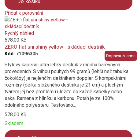
Do košíku
Přidat k porovnání
Product
is
added
Rychlý náhled
to
578,00 Kč
compare
ZERO flat uni shiny yellow - skládací deštník
Kód:
71096305
Doprava zdarma
Stylový kapesní ultra lehký deštník v mnoha barevných
provedeních. S váhou pouhých 99 gramů (lehčí než tabulka
čokolády) je nejlehčím deštníkem doppler. S kompaktními
rozměry (délka složeného deštníku je 21 cm) a plochým
tvarem jej bez problému uložíte do každé kabelky nebo
saka. Ramena z hliníku a karbonu. Potah je ze 100%
odolného polyesteru. Testováno...
578,00 Kč
Skladem