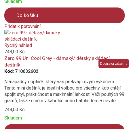
Skladem
Do košíku
Přidat k porovnání
Product
is
added
Rychlý náhled
to
748,00 Kč
compare
Zero 99 Uni Cool Grey - dámský/ dětský skládací
Doprava zdarma
deštník
Kód:
710632602
Nenápadný doplněk, který vás překvapí svým výkonem.
Tento mini deštník je ideální volbou pro všechny, kdo chtějí
spojit styl, praktičnost a maximální lehkost. Váží pouhých 99
gramů, takže o něm v kabelce nebo batohu téměř nevíte.
748,00 Kč
Skladem