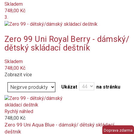
Skladem
dámské
748,00 Kč
3.
dětské
pánské
Zero 99 Uni Royal Berry - dámský/
dětský skládací deštník
unisex
Barva
Skladem
748,00 Kč
světle zelená
Zobrazit více
Ukázat
na stránku
béžová
oranžová tmavá
Rychlý náhled
šedá
748,00 Kč
Zero 99 Uni Aqua Blue - dámský/ dětský skládací
Doprava zdarma
deštník
žlutá