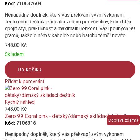
Kód:
710632604
Nenápadný doplněk, který vás překvapí svým výkonem.
Tento mini deštník je ideální volbou pro všechny, kdo chtějí
spojit styl, praktičnost a maximální lehkost. Váží pouhých 99
gramů, takže o něm v kabelce nebo batohu téměř nevíte.
748,00 Kč
Skladem
Do košíku
Přidat k porovnání
Product
is
added
Rychlý náhled
to
748,00 Kč
compare
Zero 99 Coral pink - dětský/dámský skládací deštník
Doprava zdarma
Kód:
7106316
Nenápadný doplněk, který vás překvapí svým výkonem.