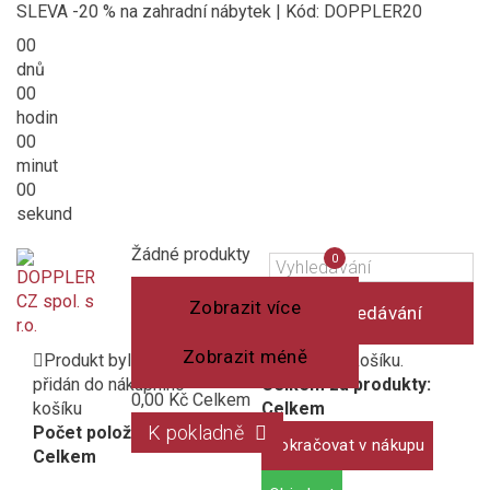
SLEVA -20 % na zahradní nábytek | Kód: DOPPLER20
00
dnů
00
hodin
00
minut
00
sekund
Košík
(prázdný)
Porovnání
Žádné produkty
0
produktů
Zobrazit více
Vyhledávání
Zobrazit méně
Produkt byl úspěšně
1 produkt v košíku.
přidán do nákupního
Celkem za produkty:
0,00 Kč
Celkem
košíku
Celkem
K pokladně
Počet položek:
Pokračovat v nákupu
Celkem