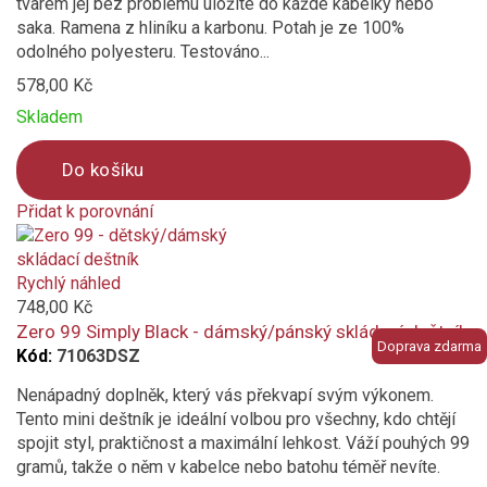
tvarem jej bez problému uložíte do každé kabelky nebo
saka. Ramena z hliníku a karbonu. Potah je ze 100%
odolného polyesteru. Testováno...
578,00 Kč
Skladem
Do košíku
Přidat k porovnání
Product
is
added
Rychlý náhled
to
748,00 Kč
compare
Zero 99 Simply Black - dámský/pánský skládací deštník
Doprava zdarma
Kód:
71063DSZ
Nenápadný doplněk, který vás překvapí svým výkonem.
Tento mini deštník je ideální volbou pro všechny, kdo chtějí
spojit styl, praktičnost a maximální lehkost. Váží pouhých 99
gramů, takže o něm v kabelce nebo batohu téměř nevíte.