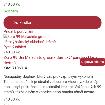
748,00 Kč
Skladem
Do košíku
Přidat k porovnání
Product
is
added
Rychlý náhled
to
748,00 Kč
compare
Zero 99 Uni Malachite green - dámský/ pánský skládací
Doprava zdarma
deštník
Kód:
7106314
Nenápadný doplněk, který vás překvapí svým výkonem.
Tento mini deštník je ideální volbou pro všechny, kdo chtějí
spojit styl, praktičnost a maximální lehkost. Váží pouhých 99
gramů, takže o něm v kabelce nebo batohu téměř nevíte.
748,00 Kč