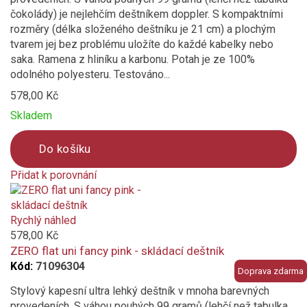
čokolády) je nejlehčím deštníkem doppler. S kompaktními
rozměry (délka složeného deštníku je 21 cm) a plochým
tvarem jej bez problému uložíte do každé kabelky nebo
saka. Ramena z hliníku a karbonu. Potah je ze 100%
odolného polyesteru. Testováno...
578,00 Kč
Skladem
Do košíku
Přidat k porovnání
Product
is
added
Rychlý náhled
to
578,00 Kč
compare
ZERO flat uni fancy pink - skládací deštník
Kód:
71096304
Doprava zdarma
Stylový kapesní ultra lehký deštník v mnoha barevných
provedeních. S váhou pouhých 99 gramů (lehčí než tabulka