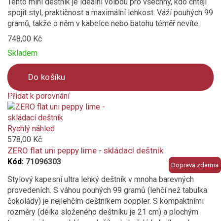
Tento mini deštník je ideální volbou pro všechny, kdo chtějí
spojit styl, praktičnost a maximální lehkost. Váží pouhých 99
gramů, takže o něm v kabelce nebo batohu téměř nevíte.
748,00 Kč
Skladem
Do košíku
Přidat k porovnání
Product
is
added
Rychlý náhled
to
578,00 Kč
compare
ZERO flat uni peppy lime - skládací deštník
Kód:
71096303
Doprava zdarma
Stylový kapesní ultra lehký deštník v mnoha barevných
provedeních. S váhou pouhých 99 gramů (lehčí než tabulka
čokolády) je nejlehčím deštníkem doppler. S kompaktními
rozměry (délka složeného deštníku je 21 cm) a plochým