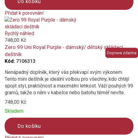
Do košíku
Přidat k porovnání
Product
is
added
Rychlý náhled
to
748,00 Kč
compare
Zero 99 Uni Royal Purple - dámský/ dětský skládací
Doprava zdarma
deštník
Kód:
7106313
Nenápadný doplněk, který vás překvapí svým výkonem.
Tento mini deštník je ideální volbou pro všechny, kdo chtějí
spojit styl, praktičnost a maximální lehkost. Váží pouhých 99
gramů, takže o něm v kabelce nebo batohu téměř nevíte.
748,00 Kč
Skladem
Do košíku
Přidat k porovnání