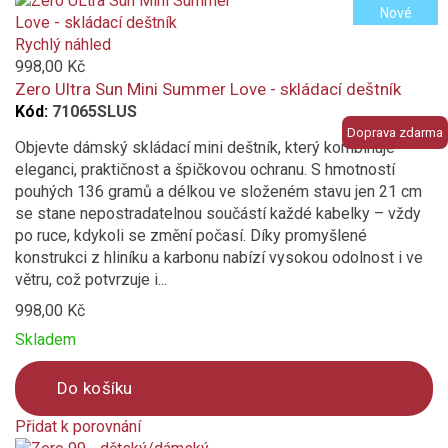
Nové
is
added
Rychlý náhled
to
998,00 Kč
compare
Zero Ultra Sun Mini Summer Love - skládací deštník
Kód:
71065SLUS
Doprava zdarma
Objevte dámský skládací mini deštník, který kombinuje
eleganci, praktičnost a špičkovou ochranu. S hmotností
pouhých 136 gramů a délkou ve složeném stavu jen 21 cm
se stane nepostradatelnou součástí každé kabelky – vždy
po ruce, kdykoli se změní počasí. Díky promyšlené
konstrukci z hliníku a karbonu nabízí vysokou odolnost i ve
větru, což potvrzuje i...
998,00 Kč
Skladem
Do košíku
Přidat k porovnání
Product