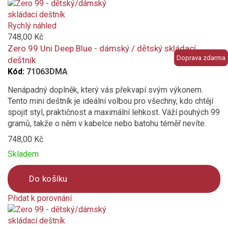
Product
is
added
Rychlý náhled
to
748,00 Kč
compare
Zero 99 Uni Deep Blue - dámský / dětský skládací
Doprava zdarma
deštník
Kód:
71063DMA
Nenápadný doplněk, který vás překvapí svým výkonem.
Tento mini deštník je ideální volbou pro všechny, kdo chtějí
spojit styl, praktičnost a maximální lehkost. Váží pouhých 99
gramů, takže o něm v kabelce nebo batohu téměř nevíte.
748,00 Kč
Skladem
Do košíku
Přidat k porovnání
Product
is