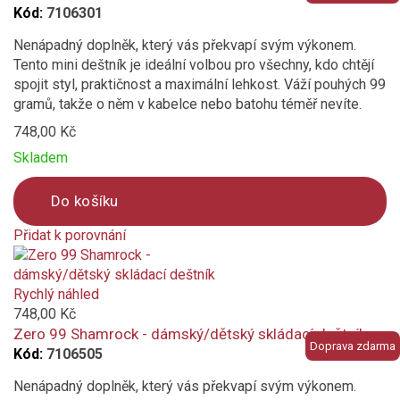
Kód:
7106301
zelená
Nenápadný doplněk, který vás překvapí svým výkonem.
Tento mini deštník je ideální volbou pro všechny, kdo chtějí
červená
spojit styl, praktičnost a maximální lehkost. Váží pouhých 99
gramů, takže o něm v kabelce nebo batohu téměř nevíte.
bordó (vínová)
748,00 Kč
Skladem
greige
Do košíku
hnědá
Přidat k porovnání
Product
vícebarevný
is
added
Rychlý náhled
bílá
to
748,00 Kč
compare
Zero 99 Shamrock - dámský/dětský skládací deštník
oranžová
Doprava zdarma
Kód:
7106505
Nenápadný doplněk, který vás překvapí svým výkonem.
modrá