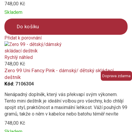
748,00 Kč
Skladem
Do košíku
Přidat k porovnání
Product
is
added
Rychlý náhled
to
748,00 Kč
compare
Zero 99 Uni Fancy Pink - dámský/ dětský skládací
Doprava zdarma
deštník
Kód:
7106304
Nenápadný doplněk, který vás překvapí svým výkonem.
Tento mini deštník je ideální volbou pro všechny, kdo chtějí
spojit styl, praktičnost a maximální lehkost. Váží pouhých 99
gramů, takže o něm v kabelce nebo batohu téměř nevíte
748,00 Kč
Skladem