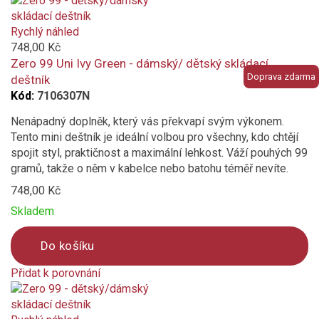
is
added
Rychlý náhled
to
748,00 Kč
compare
Zero 99 Uni Ivy Green - dámský/ dětský skládací
Doprava zdarma
deštník
Kód:
7106307N
Nenápadný doplněk, který vás překvapí svým výkonem.
Tento mini deštník je ideální volbou pro všechny, kdo chtějí
spojit styl, praktičnost a maximální lehkost. Váží pouhých 99
gramů, takže o něm v kabelce nebo batohu téměř nevíte.
748,00 Kč
Skladem
Do košíku
Přidat k porovnání
Product
is