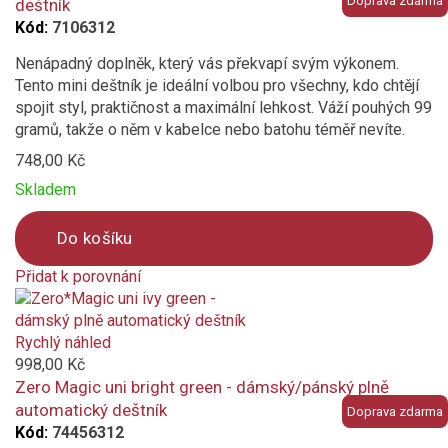
Doprava zdarma
deštník
Kód:
7106312
Nenápadný doplněk, který vás překvapí svým výkonem.
Tento mini deštník je ideální volbou pro všechny, kdo chtějí
spojit styl, praktičnost a maximální lehkost. Váží pouhých 99
gramů, takže o něm v kabelce nebo batohu téměř nevíte.
748,00 Kč
Skladem
Do košíku
Přidat k porovnání
Product
is
added
Rychlý náhled
to
998,00 Kč
compare
Zero Magic uni bright green - dámský/pánský plně
automatický deštník
Doprava zdarma
Kód:
74456312