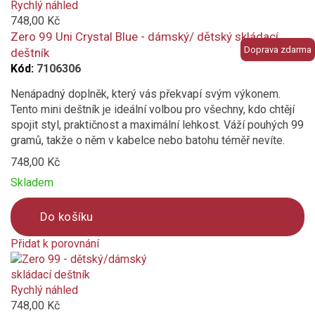
added
Rychlý náhled
to
748,00 Kč
compare
Zero 99 Uni Crystal Blue - dámský/ dětský skládací
Doprava zdarma
deštník
Kód:
7106306
Nenápadný doplněk, který vás překvapí svým výkonem.
Tento mini deštník je ideální volbou pro všechny, kdo chtějí
spojit styl, praktičnost a maximální lehkost. Váží pouhých 99
gramů, takže o něm v kabelce nebo batohu téměř nevíte.
748,00 Kč
Skladem
Do košíku
Přidat k porovnání
Product
is
added
Rychlý náhled
to
748,00 Kč