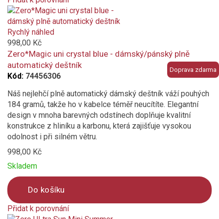
Product
is
added
Rychlý náhled
to
998,00 Kč
compare
Zero*Magic uni crystal blue - dámský/pánský plně
automatický deštník
Doprava zdarma
Kód:
74456306
Náš nejlehčí plně automatický dámský deštník váží pouhých
184 gramů, takže ho v kabelce téměř neucítíte. Elegantní
design v mnoha barevných odstínech doplňuje kvalitní
konstrukce z hliníku a karbonu, která zajišťuje vysokou
odolnost i při silném větru.
998,00 Kč
Skladem
Do košíku
Přidat k porovnání
Product