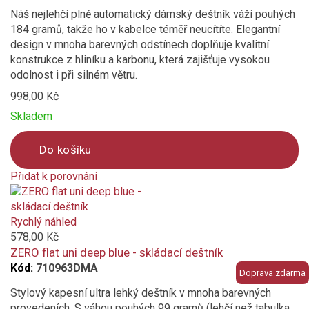
Náš nejlehčí plně automatický dámský deštník váží pouhých
184 gramů, takže ho v kabelce téměř neucítíte. Elegantní
design v mnoha barevných odstínech doplňuje kvalitní
konstrukce z hliníku a karbonu, která zajišťuje vysokou
odolnost i při silném větru.
998,00 Kč
Skladem
Do košíku
Přidat k porovnání
Product
is
added
Rychlý náhled
to
578,00 Kč
compare
ZERO flat uni deep blue - skládací deštník
Kód:
710963DMA
Doprava zdarma
Stylový kapesní ultra lehký deštník v mnoha barevných
provedeních. S váhou pouhých 99 gramů (lehčí než tabulka