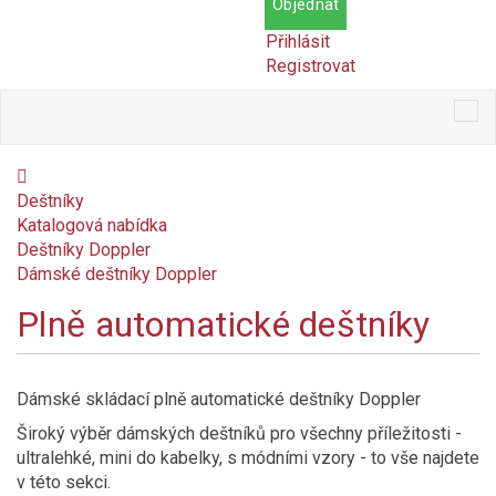
Objednat
Přihlásit
Registrovat
Tog
nav
Deštníky
Katalogová nabídka
Deštníky Doppler
Dámské deštníky Doppler
Plně automatické deštníky
Cena
Kč
Kč
Dámské skládací plně automatické deštníky Doppler
Dostupnost
Široký výběr dámských deštníků pro všechny příležitosti -
ultralehké, mini do kabelky, s módními vzory - to vše najdete
Skladem
v této sekci.