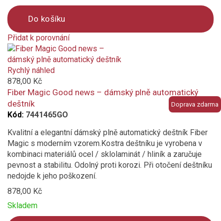
Do košíku
Přidat k porovnání
Product
is
added
Rychlý náhled
to
878,00 Kč
compare
Fiber Magic Good news – dámský plně automatický
deštník
Doprava zdarma
Kód:
7441465GO
Kvalitní a elegantní dámský plně automatický deštník Fiber
Magic s moderním vzorem.Kostra deštníku je vyrobena v
kombinaci materiálů ocel / sklolaminát / hliník a zaručuje
pevnost a stabilitu. Odolný proti korozi. Při otočení deštníku
nedojde k jeho poškození.
878,00 Kč
Skladem