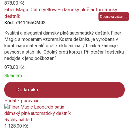
to
878,00 Kč
compare
Fiber Magic Calm yellow – dámský plně automatický
deštník
Doprava zdarma
Kód:
7441465CM02
Kvalitní a elegantní dámský plně automatický deštník Fiber
Magic s moderním vzorem.Kostra deštníku je vyrobena v
kombinaci materiálů ocel / sklolaminát / hliník a zaručuje
pevnost a stabilitu. Odolný proti korozi. Při otočení deštníku
nedojde k jeho poškození.
878,00 Kč
Skladem
Do košíku
Přidat k porovnání
Product
is
added
Rychlý náhled
to
1 128,00 Kč