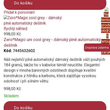
Do košíku
Přidat k porovnání
Na
Product
tento
is
prod
added
Rychlý náhled
obdr
to
998,00 Kč
5
compare
Zero*Magic uni cool grey - dámský plně automatický
letou
deštník
prod
Doprava zdarma
Kód:
7445632602
záru
Náš nejlehčí plně automatický dámský deštník váží pouhých
184 gramů, takže ho v kabelce téměř neucítíte. Elegantní
design v mnoha barevných odstínech doplňuje kvalitní
konstrukce z hliníku a karbonu, která zajišťuje vysokou
odolnost i při silném větru.
998,00 Kč
Skladem
Do košíku