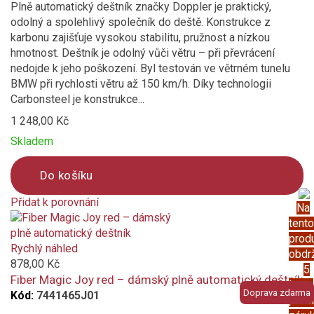
Plně automatický deštník značky Doppler je praktický,
odolný a spolehlivý společník do deště. Konstrukce z
karbonu zajišťuje vysokou stabilitu, pružnost a nízkou
hmotnost. Deštník je odolný vůči větru – při převrácení
nedojde k jeho poškození. Byl testován ve větrném tunelu
BMW při rychlosti větru až 150 km/h. Díky technologii
Carbonsteel je konstrukce...
1 248,00 Kč
Skladem
Do košíku
Přidat k porovnání
Na
Product
tento
is
prod
added
Rychlý náhled
obdr
to
878,00 Kč
5
compare
Fiber Magic Joy red – dámský plně automatický deštník
letou
Doprava zdarma
Kód:
7441465J01
prod