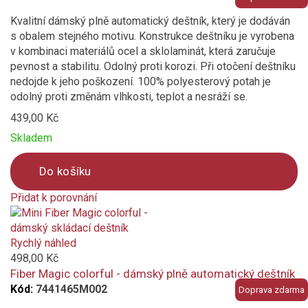
Kvalitní dámský plně automatický deštník, který je dodáván
s obalem stejného motivu. Konstrukce deštníku je vyrobena
v kombinaci materiálů ocel a sklolaminát, která zaručuje
pevnost a stabilitu. Odolný proti korozi. Při otočení deštníku
nedojde k jeho poškození. 100% polyesterový potah je
odolný proti změnám vlhkosti, teplot a nesráží se.
439,00 Kč
Skladem
Do košíku
Přidat k porovnání
Product
is
added
Rychlý náhled
to
498,00 Kč
compare
Fiber Magic colorful - dámský plně automatický deštník
Kód:
7441465M002
Doprava zdarma