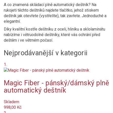
A co znamená skládací plně automatický deštník? Na
Na objednání
rukojeti těchto deštníků najdete tlačítko, jehož stiskem
deštník jak otevřete (vystřelíte), tak zavřete. Jednoduché a
Není skladem
elegantní.
Díky kvalitní kostře deštníku z oceli, hliníku a sklolaminátu
Nové produkty
nabízíme i větruodolné deštníky, které vás ochrání před
deštěm i ve větrném počasí.
Značka
Nejprodávanější v kategorii
Délka složeného deštníku (cm)
cm
cm
1.
Hmotnost (g)
g
g
Systém
Magic Fiber - pánský/dámský plně
automatický deštník
plně automatický
Určení
Skladem
998,00 Kč
dámské
2.