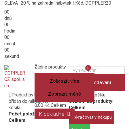
SLEVA -20 % na zahradní nábytek | Kód: DOPPLER20
00
dnů
00
hodin
00
minut
00
sekund
Košík
(prázdný)
Porovnání
Žádné produkty
0
produktů
Zobrazit více
Vyhledávání
Zobrazit méně
Produkt byl úspěšně
1 produkt v košíku.
přidán do nákupního
Celkem za produkty:
0,00 Kč
Celkem
košíku
Celkem
K pokladně
Počet položek:
Pokračovat v nákupu
Celkem