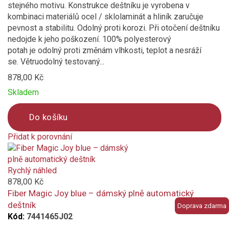
stejného motivu. Konstrukce deštníku je vyrobena v
kombinaci materiálů ocel / sklolaminát a hliník zaručuje
pevnost a stabilitu. Odolný proti korozi. Při otočení deštníku
nedojde k jeho poškození. 100% polyesterový
potah je odolný proti změnám vlhkosti, teplot a nesráží
se. Větruodolný testovaný...
878,00 Kč
Skladem
Do košíku
Přidat k porovnání
Product
is
added
Rychlý náhled
to
878,00 Kč
compare
Fiber Magic Joy blue – dámský plně automatický
deštník
Doprava zdarma
Kód:
7441465J02