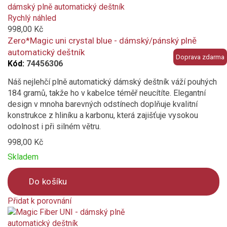
is
added
Rychlý náhled
to
998,00 Kč
compare
Zero*Magic uni crystal blue - dámský/pánský plně
automatický deštník
Doprava zdarma
Kód:
74456306
Náš nejlehčí plně automatický dámský deštník váží pouhých
184 gramů, takže ho v kabelce téměř neucítíte. Elegantní
design v mnoha barevných odstínech doplňuje kvalitní
konstrukce z hliníku a karbonu, která zajišťuje vysokou
odolnost i při silném větru.
998,00 Kč
Skladem
Do košíku
Přidat k porovnání
Product
is