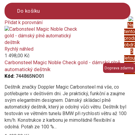
Do košíku
Přidat k porovnání
Na
Product
tento
is
prod
added
obdr
to
Rychlý náhled
5
compare
1 498,00 Kč
letou
Carbonsteel Magic Noble Check gold - dámský plně
prod
Doprava zdarma
automatický deštník
záru
Kód:
744865NO01
Deštník značky Doppler Magic Carbonsteel má vše, co
potřebujete v deštivém dni. Je praktický, funkční a zaujme
svým elegantním designem. Dámský skládací plně
automatický deštník, který je odolný vůči větru. Deštník byl
testován ve větrném tunelu BMW při rychlosti větru až 100
km/h. Konstrukce z karbonu je mimořádně flexibilní a
odolná. Potah ze 100 %...