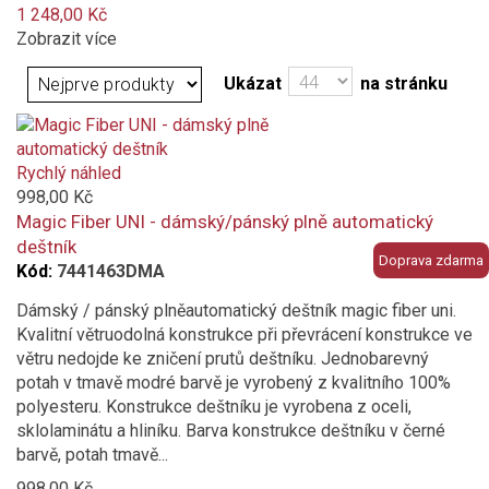
1 248,00 Kč
zelená
Zobrazit více
červená
Ukázat
na stránku
bordó (vínová)
Rychlý náhled
hnědá
998,00 Kč
Magic Fiber UNI - dámský/pánský plně automatický
vícebarevný
deštník
Doprava zdarma
Kód:
7441463DMA
bílá
Dámský / pánský plněautomatický deštník magic fiber uni.
Kvalitní větruodolná konstrukce při převrácení konstrukce ve
oranžová
větru nedojde ke zničení prutů deštníku. Jednobarevný
potah v tmavě modré barvě je vyrobený z kvalitního 100%
modrá
polyesteru. Konstrukce deštníku je vyrobena z oceli,
sklolaminátu a hliníku. Barva konstrukce deštníku v černé
vínová
barvě, potah tmavě...
998,00 Kč