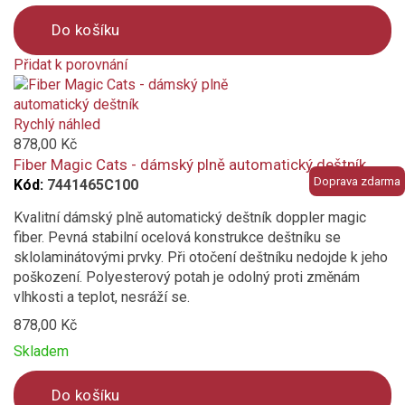
Do košíku
jednobarevný
Přidat k porovnání
káro / kostka
Product
is
květinový
added
Rychlý náhled
to
878,00 Kč
compare
Fiber Magic Cats - dámský plně automatický deštník
plná barva
Doprava zdarma
Kód:
7441465C100
proužek
Kvalitní dámský plně automatický deštník doppler magic
fiber. Pevná stabilní ocelová konstrukce deštníku se
puntík
sklolaminátovými prvky. Při otočení deštníku nedojde k jeho
poškození. Polyesterový potah je odolný proti změnám
vlhkosti a teplot, nesráží se.
s motivem
878,00 Kč
Materiál konstrukce
Skladem
ocelová konstrukce
Do košíku