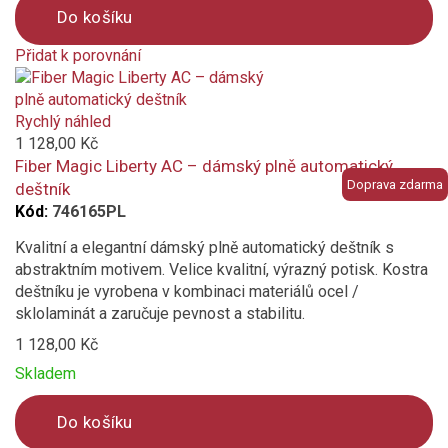
Do košíku
Přidat k porovnání
Product
is
added
Rychlý náhled
to
1 128,00 Kč
compare
Fiber Magic Liberty AC – dámský plně automatický
Doprava zdarma
deštník
Kód:
746165PL
Kvalitní a elegantní dámský plně automatický deštník s
abstraktním motivem. Velice kvalitní, výrazný potisk. Kostra
deštníku je vyrobena v kombinaci materiálů ocel /
sklolaminát a zaručuje pevnost a stabilitu.
1 128,00 Kč
Skladem
Do košíku