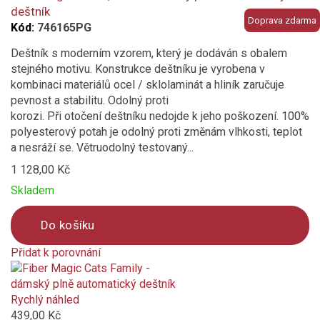
deštník
Doprava zdarma
Kód:
746165PG
Deštník s moderním vzorem, který je dodáván s obalem
stejného motivu. Konstrukce deštníku je vyrobena v
kombinaci materiálů ocel / sklolaminát a hliník zaručuje
pevnost a stabilitu. Odolný proti
korozi. Při otočení deštníku nedojde k jeho poškození. 100%
polyesterový potah je odolný proti změnám vlhkosti, teplot
a nesráží se. Větruodolný testovaný...
1 128,00 Kč
Skladem
Do košíku
Přidat k porovnání
Product
is
added
Rychlý náhled
to
439,00 Kč