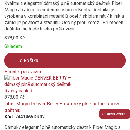
Kvalitní a elegantní dámský plně automatický deštník Fiber
Magic Joy blue s moderním vzorem.Kostra deštníku je
vyrobena v kombinaci materiálů ocel / sklolaminát / hliník a
zaručuje pevnost a stabilitu. Odolný proti korozi. Při otočení
deštníku nedojde k jeho poškození.
878,00 Kč
Skladem
Do košíku
Přidat k porovnání
Product
is
added
Rychlý náhled
to
878,00 Kč
compare
Fiber Magic Denver Berry – dámský plně automatický
deštník
Doprava zdarma
Kód:
7441465DR02
Dámský elegantní plně automatický deštník Fiber Magic s