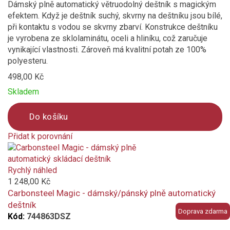
Dámský plně automatický větruodolný deštník s magickým
efektem. Když je deštník suchý, skvrny na deštníku jsou bílé,
při kontaktu s vodou se skvrny zbarví. Konstrukce deštníku
je vyrobena ze sklolaminátu, oceli a hliníku, což zaručuje
vynikající vlastnosti. Zároveň má kvalitní potah ze 100%
polyesteru.
498,00 Kč
Skladem
Do košíku
Přidat k porovnání
Product
is
added
Rychlý náhled
to
1 248,00 Kč
compare
Carbonsteel Magic - dámský/pánský plně automatický
deštník
Doprava zdarma
Kód:
744863DSZ