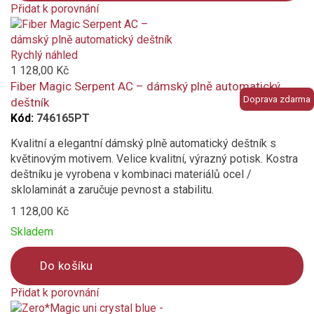
Přidat k porovnání
Product
is
added
Rychlý náhled
to
1 128,00 Kč
compare
Fiber Magic Serpent AC – dámský plně automatický
Doprava zdarma
deštník
Kód:
746165PT
Kvalitní a elegantní dámský plně automatický deštník s
květinovým motivem. Velice kvalitní, výrazný potisk. Kostra
deštníku je vyrobena v kombinaci materiálů ocel /
sklolaminát a zaručuje pevnost a stabilitu.
1 128,00 Kč
Skladem
Do košíku
Přidat k porovnání
Product