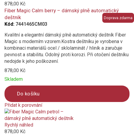
to
878,00 Kč
compare
Fiber Magic Calm berry – dámský plně automatický
deštník
Doprava zdarma
Kód:
7441465CM03
Kvalitní a elegantní dámský plně automatický deštník Fiber
Magic s moderním vzorem.Kostra deštníku je vyrobena v
kombinaci materiálů ocel / sklolaminát / hliník a zaručuje
pevnost a stabilitu. Odolný proti korozi. Při otočení deštníku
nedojde k jeho poškození.
878,00 Kč
Skladem
Do košíku
Přidat k porovnání
Product
is
added
Rychlý náhled
to
878,00 Kč