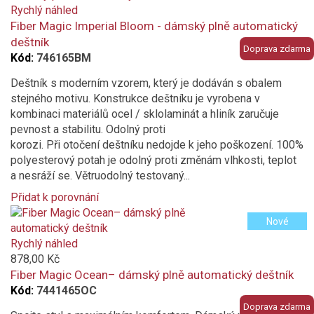
added
Rychlý náhled
to
Fiber Magic Imperial Bloom - dámský plně automatický
compare
deštník
Doprava zdarma
Kód:
746165BM
Deštník s moderním vzorem, který je dodáván s obalem
stejného motivu. Konstrukce deštníku je vyrobena v
kombinaci materiálů ocel / sklolaminát a hliník zaručuje
pevnost a stabilitu. Odolný proti
korozi. Při otočení deštníku nedojde k jeho poškození. 100%
polyesterový potah je odolný proti změnám vlhkosti, teplot
a nesráží se. Větruodolný testovaný...
Přidat k porovnání
Product
Nové
is
added
Rychlý náhled
to
878,00 Kč
compare
Fiber Magic Ocean– dámský plně automatický deštník
Kód:
7441465OC
Doprava zdarma