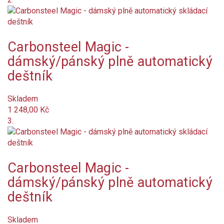
pánské
Carbonsteel Magic -
unisex
dámský/pánský plně automatický
Barva
deštník
světle modrá
Skladem
1 248,00 Kč
antracit
3.
béžová
oranžová tmavá
Carbonsteel Magic -
dámský/pánský plně automatický
šedá
deštník
žlutá
Skladem