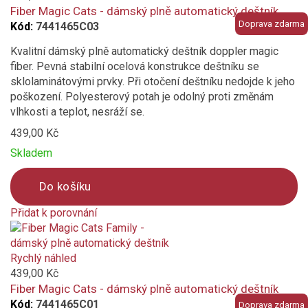
compare
Fiber Magic Cats - dámský plně automatický deštník
Doprava zdarma
Kód:
7441465C03
Kvalitní dámský plně automatický deštník doppler magic
fiber. Pevná stabilní ocelová konstrukce deštníku se
sklolaminátovými prvky. Při otočení deštníku nedojde k jeho
poškození. Polyesterový potah je odolný proti změnám
vlhkosti a teplot, nesráží se.
439,00 Kč
Skladem
Do košíku
Přidat k porovnání
Product
is
added
Rychlý náhled
to
439,00 Kč
compare
Fiber Magic Cats - dámský plně automatický deštník
Kód:
7441465C01
Doprava zdarma