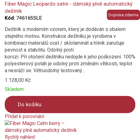
compare
Fiber Magic Leopardo satin - dámský plně automatický
deštník
Doprava zdarma
Kód:
746165SLE
Deštník s moderním vzorem, který je dodáván s obalem
stejného motivu. Konstrukce deštníku je vyrobena v
kombinaci materiálů ocel / sklolaminát a hliník zaručuje
pevnost a stabilitu. Odolný proti
korozi. Při otočení deštníku nedojde k jeho poškození. 100%
polyesterový potah je odolný proti změnám vlhkosti, teplot
a nesráží se. Větruodolný testovaný...
1 128,00 Kč
Skladem
Do košíku
Přidat k porovnání
Product
is
added
Rychlý náhled