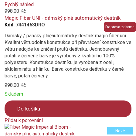
added
Rychlý náhled
to
998,00 Kč
compare
Magic Fiber UNI - dámský plně automatický deštník
Kód:
7441463DRO
Doprava zdarma
Dámský / pánský plněautomatický deštník magic fiber uni.
Kvalitní větruodolná konstrukce při převrácení konstrukce ve
větru nedojde ke zničení prutů deštníku. Jednobarevný
potah v červené barvě je vyrobený z kvalitního 100%
polyesteru. Konstrukce deštníku je vyrobena z oceli,
sklolaminátu a hliníku. Barva konstrukce deštníku v černé
barvě, potah červený.
998,00 Kč
Skladem
Do košíku
Přidat k porovnání
Product
Nové
is