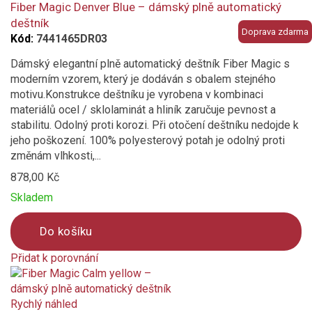
compare
Fiber Magic Denver Blue – dámský plně automatický
deštník
Doprava zdarma
Kód:
7441465DR03
Dámský elegantní plně automatický deštník Fiber Magic s
moderním vzorem, který je dodáván s obalem stejného
motivu.Konstrukce deštníku je vyrobena v kombinaci
materiálů ocel / sklolaminát a hliník zaručuje pevnost a
stabilitu. Odolný proti korozi. Při otočení deštníku nedojde k
jeho poškození. 100% polyesterový potah je odolný proti
změnám vlhkosti,...
878,00 Kč
Skladem
Do košíku
Přidat k porovnání
Product
is
added
Rychlý náhled