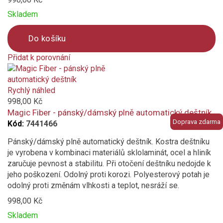
fialová
Skladem
růžová
Do košíku
oranžová světle
Přidat k porovnání
Product
tmavě šedá
is
added
Rychlý náhled
to
998,00 Kč
světle šedá
compare
Magic Fiber - pánský/dámský plně automatický deštník
Doprava zdarma
Kód:
7441466
černá
Pánský/dámský plně automatický deštník. Kostra deštníku
petrolejová
je vyrobena v kombinaci materiálů sklolaminát, ocel a hliník
zaručuje pevnost a stabilitu. Při otočení deštníku nedojde k
Vzor
jeho poškození. Odolný proti korozi. Polyesterový potah je
odolný proti změnám vlhkosti a teplot, nesráží se.
chevron (obrácené V)
998,00 Kč
Skladem
geometrický / abstraktní