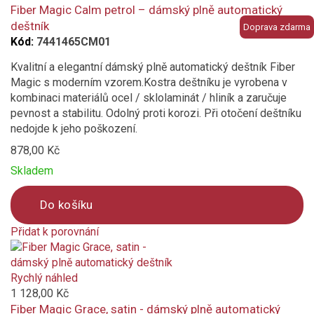
compare
Fiber Magic Calm petrol – dámský plně automatický
deštník
Doprava zdarma
Kód:
7441465CM01
Kvalitní a elegantní dámský plně automatický deštník Fiber
Magic s moderním vzorem.Kostra deštníku je vyrobena v
kombinaci materiálů ocel / sklolaminát / hliník a zaručuje
pevnost a stabilitu. Odolný proti korozi. Při otočení deštníku
nedojde k jeho poškození.
878,00 Kč
Skladem
Do košíku
Přidat k porovnání
Product
is
added
Rychlý náhled
to
1 128,00 Kč
compare
Fiber Magic Grace, satin - dámský plně automatický