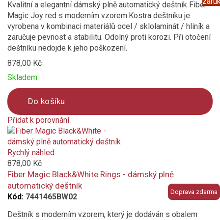
záru
Kvalitní a elegantní dámský plně automatický deštník Fiber
Magic Joy red s moderním vzorem.Kostra deštníku je
vyrobena v kombinaci materiálů ocel / sklolaminát / hliník a
zaručuje pevnost a stabilitu. Odolný proti korozi. Při otočení
deštníku nedojde k jeho poškození.
878,00 Kč
Skladem
Do košíku
Přidat k porovnání
Product
is
added
Rychlý náhled
to
878,00 Kč
compare
Fiber Magic Black&White Rings - dámský plně
automatický deštník
Doprava zdarma
Kód:
7441465BW02
Deštník s moderním vzorem, který je dodáván s obalem