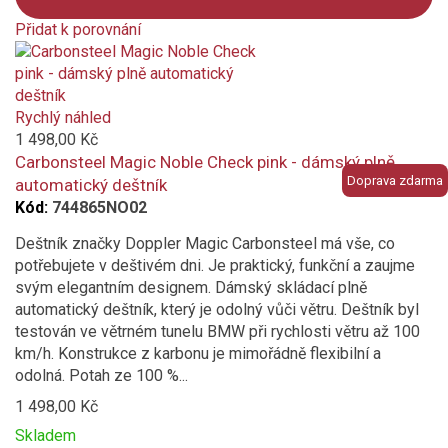
Přidat k porovnání
Product
is
added
to
Rychlý náhled
compare
1 498,00 Kč
Carbonsteel Magic Noble Check pink - dámský plně
Doprava zdarma
automatický deštník
Kód:
744865NO02
Deštník značky Doppler Magic Carbonsteel má vše, co
potřebujete v deštivém dni. Je praktický, funkční a zaujme
svým elegantním designem. Dámský skládací plně
automatický deštník, který je odolný vůči větru. Deštník byl
testován ve větrném tunelu BMW při rychlosti větru až 100
km/h. Konstrukce z karbonu je mimořádně flexibilní a
odolná. Potah ze 100 %...
1 498,00 Kč
Skladem