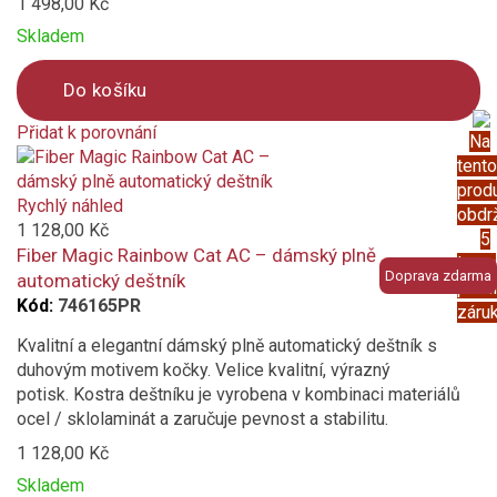
1 498,00 Kč
Skladem
Do košíku
Přidat k porovnání
Na
Product
tento
is
prod
added
Rychlý náhled
obdr
to
1 128,00 Kč
5
compare
Fiber Magic Rainbow Cat AC – dámský plně
letou
Doprava zdarma
automatický deštník
prod
Kód:
746165PR
záru
Kvalitní a elegantní dámský plně automatický deštník s
duhovým motivem kočky. Velice kvalitní, výrazný
potisk. Kostra deštníku je vyrobena v kombinaci materiálů
ocel / sklolaminát a zaručuje pevnost a stabilitu.
1 128,00 Kč
Skladem