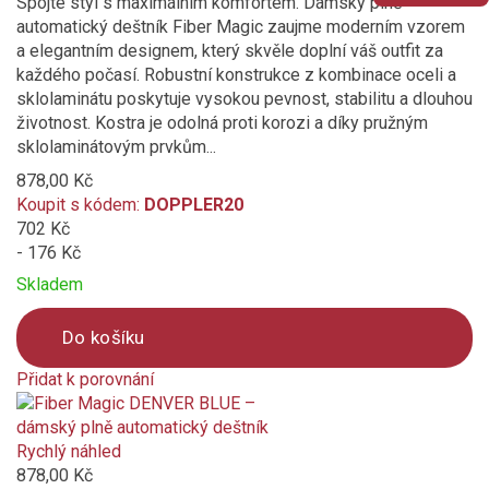
Spojte styl s maximálním komfortem. Dámský plně
automatický deštník Fiber Magic zaujme moderním vzorem
a elegantním designem, který skvěle doplní váš outfit za
každého počasí. Robustní konstrukce z kombinace oceli a
sklolaminátu poskytuje vysokou pevnost, stabilitu a dlouhou
životnost. Kostra je odolná proti korozi a díky pružným
sklolaminátovým prvkům...
878,00 Kč
Koupit s kódem:
DOPPLER20
702 Kč
- 176 Kč
Skladem
Do košíku
Přidat k porovnání
Product
is
added
Rychlý náhled
to
878,00 Kč