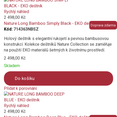
is
added
Rychlý náhled
to
2 498,00 Kč
compare
Nature Long Bamboo Simply Black - EKO deštník
Doprava zdarma
Kód:
714363NBSZ
Holový deštník s elegantní rukojetí a pevnou bambusovou
konstrukcí. Kolekce deštníků Nature Collection se zaměřuje
na použití EKO materiálů šetrných k životnímu prostředí.
2 498,00 Kč
Skladem
Do košíku
Přidat k porovnání
Product
is
added
Rychlý náhled
to
2 498,00 Kč
compare