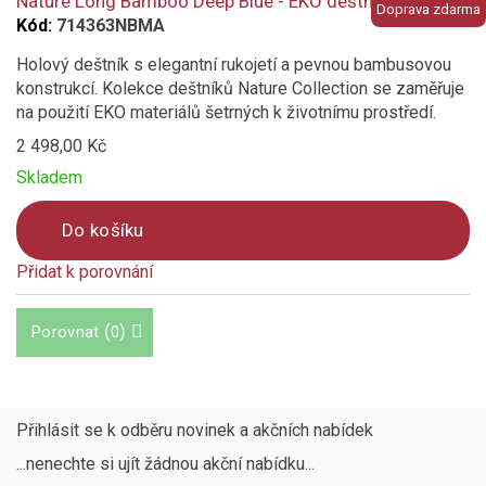
Nature Long Bamboo Deep Blue - EKO deštník
Doprava zdarma
Kód:
714363NBMA
Holový deštník s elegantní rukojetí a pevnou bambusovou
konstrukcí. Kolekce deštníků Nature Collection se zaměřuje
na použití EKO materiálů šetrných k životnímu prostředí.
2 498,00 Kč
Skladem
Do košíku
Přidat k porovnání
Product
is
(
)
Porovnat
0
added
to
compare
Přihlásit se k odběru novinek a akčních nabídek
...nenechte si ujít žádnou akční nabídku...