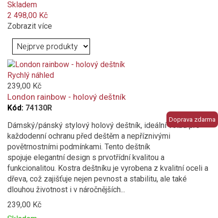
Skladem
2 498,00 Kč
unisex
Zobrazit více
Barva
zelená
Rychlý náhled
bílá
239,00 Kč
London rainbow - holový deštník
modrá
Kód:
74130R
Doprava zdarma
Dámský/pánský stylový holový deštník, ideální volbu pro
černá
každodenní ochranu před deštěm a nepříznivými
povětrnostními podmínkami. Tento deštník
Vzor
spojuje elegantní design s prvotřídní kvalitou a
funkcionalitou. Kostra deštníku je vyrobena z kvalitní oceli a
geometrický / abstraktní
dřeva, což zajišťuje nejen pevnost a stabilitu, ale také
dlouhou životnost i v náročnějších...
plná barva
239,00 Kč
Materiál konstrukce