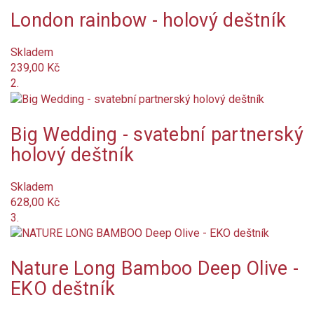
London rainbow - holový deštník
Na objednání
Skladem
Není skladem
239,00 Kč
2.
Nové produkty
Značka
Big Wedding - svatební partnerský
holový deštník
Délka složeného deštníku (cm)
cm
cm
Skladem
Hmotnost (g)
628,00 Kč
g
g
3.
Systém
mechanický
Nature Long Bamboo Deep Olive -
Určení
EKO deštník
dámské