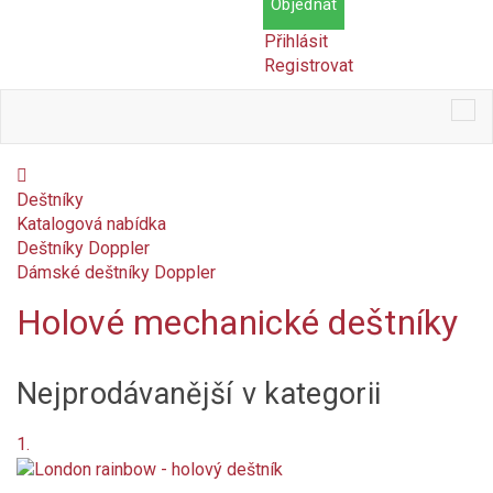
Objednat
Přihlásit
Registrovat
Tog
nav
Deštníky
Katalogová nabídka
Deštníky Doppler
Dámské deštníky Doppler
Holové mechanické deštníky
Cena
Nejprodávanější v kategorii
Kč
Kč
Dostupnost
1.
Skladem