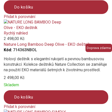
Do košíku
Přidat k porovnání
Product
is
added
Rychlý náhled
to
2 498,00 Kč
compare
Nature Long Bamboo Deep Olive - EKO deštník
Doprava zdarma
Kód:
714363NBOL
Holový deštník s elegantní rukojetí a pevnou bambusovou
konstrukcí. Kolekce deštníků Nature Collection se zaměřuje
na použití EKO materiálů šetrných k životnímu prostředí.
2 498,00 Kč
Skladem
Do košíku
Přidat k porovnání
Product