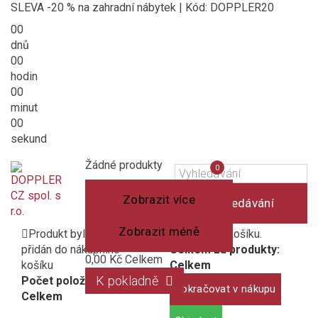
SLEVA -20 % na zahradní nábytek | Kód: DOPPLER20
00
dnů
00
hodin
00
minut
00
sekund
Košík
(prázdný)
Porovnání
Žádné produkty
0
produktů
Zobrazit více
Vyhledávání
Zobrazit méně
Produkt byl úspěšně
1 produkt v košíku.
přidán do nákupního
Celkem za produkty:
0,00 Kč
Celkem
košíku
Celkem
K pokladně
Počet položek:
Pokračovat v nákupu
Celkem