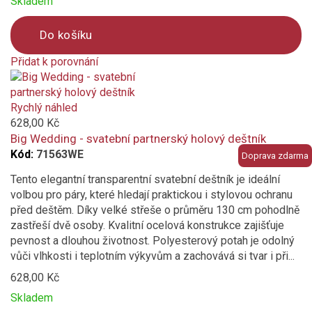
Skladem
ocelová konstrukce
Do košíku
Bambus
Přidat k porovnání
Product
Vlastnosti a funkce
is
added
Rychlý náhled
Odolný povětrnostním vlivům
to
628,00 Kč
Průměr střechy deštníku (cm)
compare
Big Wedding - svatební partnerský holový deštník
Kód:
71563WE
Doprava zdarma
Tento elegantní transparentní svatební deštník je ideální
volbou pro páry, které hledají praktickou i stylovou ochranu
před deštěm. Díky velké střeše o průměru 130 cm pohodlně
zastřeší dvě osoby. Kvalitní ocelová konstrukce zajišťuje
pevnost a dlouhou životnost. Polyesterový potah je odolný
vůči vlhkosti i teplotním výkyvům a zachovává si tvar i při...
628,00 Kč
Skladem