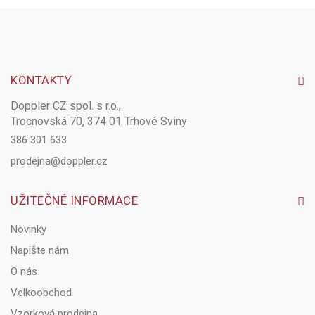
KONTAKTY
Doppler CZ spol. s r.o.,
Trocnovská 70, 374 01 Trhové Sviny
386 301 633
prodejna@doppler.cz
UŽITEČNÉ INFORMACE
Novinky
Napište nám
O nás
Velkoobchod
Vzorková prodejna