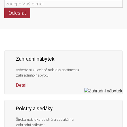
Odeslat
Následujte
Facebook
Instagram
Pinterest
YouTube
nás
Zahradní nábytek
Vyberte si z ucelené nabídky sortimentu
zahradního nábytku.
Detail
Polstry a sedáky
Široká nabídka polstrů a sedáků na
zahradní nábytek.