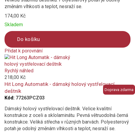
změnám vlhkosti a teplot, nesraží se.
174,00 Kč
Skladem
Do košíku
Přidat k porovnání
Product
is
added
Rychlý náhled
to
218,00 Kč
compare
Hit Long Automatik - dámský holový vystřelovací
Doprava zdarma
deštník
Kód:
77263PCZ03
Dámský holový vystřelovací deštník. Velice kvalitní
konstrukce z oceli a sklolaminátu. Pevná větruodolná černá
konstrukce. Veliká střecha v různých barvách. Polyesterový
potah je odolný změnám vlhkosti a teplot, nesraží se.