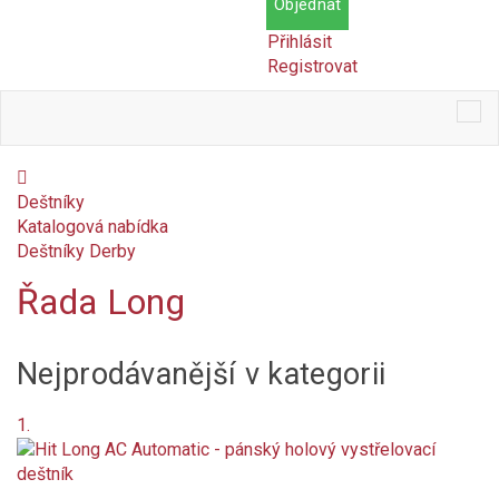
Objednat
Přihlásit
Registrovat
Tog
nav
Deštníky
Katalogová nabídka
Deštníky Derby
Řada Long
Cena
Nejprodávanější v kategorii
Kč
Kč
Dostupnost
1.
Skladem