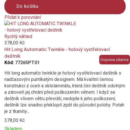
Do košíku
Přidat k porovnání
Product
is
added
Rychlý náhled
to
378,00 Kč
compare
Hit Long Automatic Twinkle - holový vystřelovací
deštník
Doprava zdarma
Kód:
77265PT01
Hit long automatic twinkle je holový vystřelovací deštník s
nadčasovým puntíkatým designem. Má kvalitní černou
konstrukci z oceli a sklolaminátu, která činí deštník odolným
a zároveň jej chrání před poškozením větrem. I když se
deštník vlivem větru převrátí, nedojde k jeho poškození,
deštník lze snadno překlopit zpět do původní polohy. Potah
je z tkaniny...
378,00 Kč
Skladem