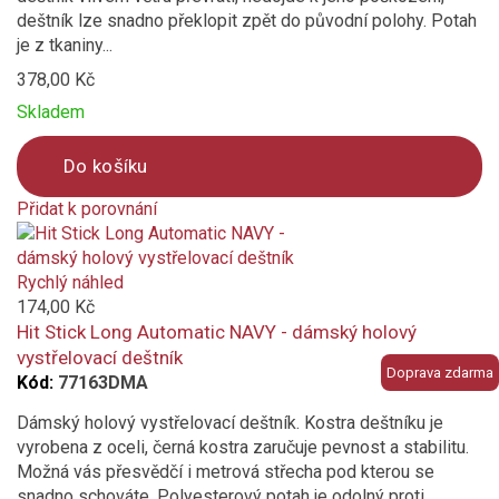
deštník lze snadno překlopit zpět do původní polohy. Potah
je z tkaniny...
378,00 Kč
Skladem
Do košíku
Přidat k porovnání
Product
is
added
Rychlý náhled
to
174,00 Kč
compare
Hit Stick Long Automatic NAVY - dámský holový
vystřelovací deštník
Doprava zdarma
Kód:
77163DMA
Dámský holový vystřelovací deštník. Kostra deštníku je
vyrobena z oceli, černá kostra zaručuje pevnost a stabilitu.
Možná vás přesvědčí i metrová střecha pod kterou se
snadno schováte. Polyesterový potah je odolný proti