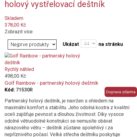
holový vystřelovací deštník
hnědá
Skladem
vícebarevný
378,00 Kč
Zobrazit více
transparentní
Ukázat
na stránku
bílá
modrá
Rychlý náhled
498,00 Kč
Golf Rainbow - partnerský holový deštník
fialová
Kód:
71530R
Doprava zdarma
růžová
Partnerský holový deštník, je navržen s ohledem na
maximální komfort a stabilitu. Jeho odolná kostra z kvalitní
oranžová světle
oceli zajišťuje pevnost a dlouhou životnost. Díky vysoce
odolné větruodolné konstrukci se nemusíte obávat
nárazového větru – deštník zůstane spolehlivý i za
světle šedá
nepříznivého počasí. Velká střecha deštníku poskytuje