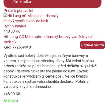
Do košíku
Přidat k porovnání
Product
is
added
Rychlý náhled
to
448,00 Kč
compare
Hit Lang AC Minimals - dámský holový vystřelovací
deštník
Doprava zdarma
Kód:
77265PM01
Vystřelovací holový deštník s jedinečným barevným
vzorem, který nadchne všechny dámy. Má velmi širokou
střechu, takže se pod ním mohou před deštěm ukrýt i dvě
osoby. Plastová ručka krásně padne do ruky. Zbytek
konstrukce je vyrobený z černé oceli. Velice kvalitní
konstrukce zajišťuje větší stabilitu deštníku. Potah je
vyrobený z rychleschnoucího...
448,00 Kč
Skladem