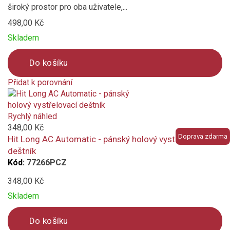
široký prostor pro oba uživatele,...
černá
498,00 Kč
Skladem
Do košíku
Přidat k porovnání
Product
is
added
Rychlý náhled
to
348,00 Kč
Doprava zdarma
compare
Hit Long AC Automatic - pánský holový vystřelovací
deštník
Kód:
77266PCZ
348,00 Kč
Skladem
Do košíku