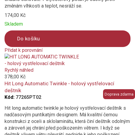
změnám vlhkosti a teplot, nesráží se.
174,00 Kč
Skladem
Do košíku
Přidat k porovnání
Product
is
added
Rychlý náhled
to
378,00 Kč
compare
Hit Long Automatic Twinkle - holový vystřelovací
deštník
Doprava zdarma
Kód:
77265PT02
Hit long automatic twinkle je holový vystřelovací deštník s
nadčasovým puntíkatým designem. Má kvalitní černou
konstrukci z oceli a sklolaminátu, která činí deštník odolným
a zároveň jej chrání před poškozením větrem. I když se
deštník vlivem větru převrátí, nedojde k jeho poškození,