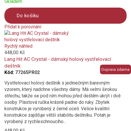
Skladem
Do košíku
Přidat k porovnání
Product
is
added
Rychlý náhled
to
448,00 Kč
compare
Lang Hit AC Crystal - dámský holový vystřelovací
deštník
Doprava zdarma
Kód:
77265PR02
Vystřelovací holový deštník s jedinečným barevným
vzorem, který nadchne všechny dámy. Má velmi širokou
střechu, takže se pod ním mohou před deštěm ukrýt i dvě
osoby. Plastová ručka krásně padne do ruky. Zbytek
konstrukce je vyrobený z černé oceli. Velice kvalitní
konstrukce zajišťuje větší stabilitu deštníku. Potah je
vyrobený z rychleschnoucího...
448,00 Kč