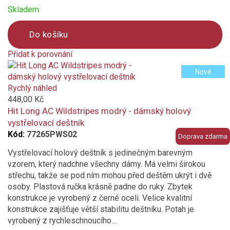
Skladem
Do košíku
Přidat k porovnání
Product
Nové
is
added
Rychlý náhled
to
448,00 Kč
compare
Hit Long AC Wildstripes modrý - dámský holový
vystřelovací deštník
Kód:
77265PWS02
Doprava zdarma
Vystřelovací holový deštník s jedinečným barevným
vzorem, který nadchne všechny dámy. Má velmi širokou
střechu, takže se pod ním mohou před deštěm ukrýt i dvě
osoby. Plastová ručka krásně padne do ruky. Zbytek
konstrukce je vyrobený z černé oceli. Velice kvalitní
konstrukce zajišťuje větší stabilitu deštníku. Potah je
vyrobený z rychleschnoucího...