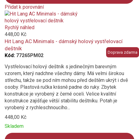
Přidat k porovnání
Product
is
added
Rychlý náhled
to
448,00 Kč
compare
Hit Lang AC Minimals - dámský holový vystřelovací
deštník
Doprava zdarma
Kód:
77265PM02
Vystřelovací holový deštník s jedinečným barevným
vzorem, který nadchne všechny dámy. Má velmi širokou
střechu, takže se pod ním mohou před deštěm ukrýt i dvě
osoby. Plastová ručka krásně padne do ruky. Zbytek
konstrukce je vyrobený z černé oceli. Velice kvalitní
konstrukce zajišťuje větší stabilitu deštníku. Potah je
vyrobený z rychleschnoucího...
448,00 Kč
Skladem