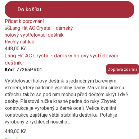
Do košíku
Přidat k porovnání
Product
is
added
Rychlý náhled
to
448,00 Kč
compare
Lang Hit AC Crystal - dámský holový vystřelovací
deštník
Kód:
77265PR01
Doprava zdarma
Vystřelovací holový deštník s jedinečným barevným
vzorem, který nadchne všechny dámy. Má velmi širokou
střechu, takže se pod ním mohou před deštěm ukrýt i dvě
osoby. Plastová ručka krásně padne do ruky. Zbytek
konstrukce je vyrobený z černé oceli. Velice kvalitní
konstrukce zajišťuje větší stabilitu deštníku. Potah je
vyrobený z rychleschnoucího...
448,00 Kč