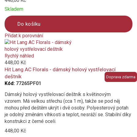
448,00 Kč
Skladem
Do košíku
Přidat k porovnání
Product
is
added
Rychlý náhled
to
448,00 Kč
compare
Hit Lang AC Florals - dámský holový vystřelovací
deštník
Doprava zdarma
Kód:
77265PF01
Dámský holový vystřelovací deštník s květinovým
vzorem. Má velkou střechu (cca 1 m), takže se pod něj
mohou před deštěm ukrýt i dvě osoby. Polyesterový potah
je odolný změnám vlhkosti a teplot, nesráží se. Stabilní díky
konstrukci z černé oceli.
448,00 Kč