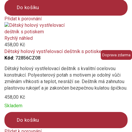
Do košíku
Přidat k porovnání
Product
is
added
Rychlý náhled
to
458,00 Kč
compare
Dětský holový vystřelovací deštník s potiskem
Doprava zdarma
Kód:
72856CZ08
Dětský holový vystřelovací deštník s kvalitní ocelovou
konstrukcí. Polyesterový potah s motivem je odolný vůči
změnám vlhkosti a teplot, nesráží se. Deštník má zahnutou
plastovou rukojeť a je zakončen bezpečnou kulatou špičkou.
458,00 Kč
Skladem
Do košíku
Přidat k porovnání