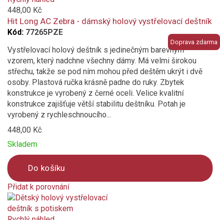
to
448,00 Kč
compare
Hit Long AC Zebra - dámský holový vystřelovací deštník
Kód:
77265PZE
Doprava zdarma
Vystřelovací holový deštník s jedinečným barevným
vzorem, který nadchne všechny dámy. Má velmi širokou
střechu, takže se pod ním mohou před deštěm ukrýt i dvě
osoby. Plastová ručka krásně padne do ruky. Zbytek
konstrukce je vyrobený z černé oceli. Velice kvalitní
konstrukce zajišťuje větší stabilitu deštníku. Potah je
vyrobený z rychleschnoucího...
448,00 Kč
Skladem
Do košíku
Přidat k porovnání
Product
is
added
Rychlý náhled