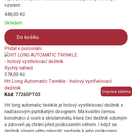
vzorem.
448,00 Kč
Skladem
Do košíku
Přidat k porovnání
Product
is
added
Rychlý náhled
to
378,00 Kč
compare
Hit Long Automatic Twinkle - holový vystřelovací
deštník
Doprava zdarma
Kód:
77265PT03
Hit long automatic twinkle je holový vystřelovací deštník s
nadčasovým puntíkatým designem. Má kvalitní černou
konstrukci z oceli a sklolaminátu, která činí deštník odolným
a zároveň jej chrání před poškozením větrem. I když se
deštník vlivem větru převrátí, nedojde k jeho poškození,