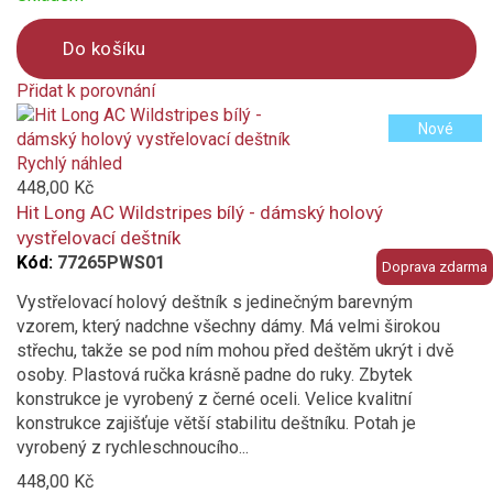
Do košíku
Přidat k porovnání
Product
Nové
is
added
Rychlý náhled
to
448,00 Kč
compare
Hit Long AC Wildstripes bílý - dámský holový
vystřelovací deštník
Kód:
77265PWS01
Doprava zdarma
Vystřelovací holový deštník s jedinečným barevným
vzorem, který nadchne všechny dámy. Má velmi širokou
střechu, takže se pod ním mohou před deštěm ukrýt i dvě
osoby. Plastová ručka krásně padne do ruky. Zbytek
konstrukce je vyrobený z černé oceli. Velice kvalitní
konstrukce zajišťuje větší stabilitu deštníku. Potah je
vyrobený z rychleschnoucího...
448,00 Kč