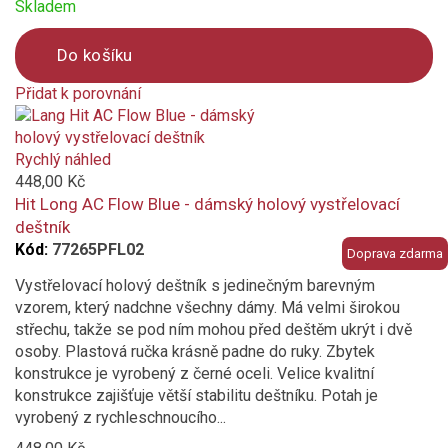
Skladem
Do košíku
Přidat k porovnání
Product
is
added
Rychlý náhled
to
448,00 Kč
compare
Hit Long AC Flow Blue - dámský holový vystřelovací
deštník
Kód:
77265PFL02
Doprava zdarma
Vystřelovací holový deštník s jedinečným barevným
vzorem, který nadchne všechny dámy. Má velmi širokou
střechu, takže se pod ním mohou před deštěm ukrýt i dvě
osoby. Plastová ručka krásně padne do ruky. Zbytek
konstrukce je vyrobený z černé oceli. Velice kvalitní
konstrukce zajišťuje větší stabilitu deštníku. Potah je
vyrobený z rychleschnoucího...