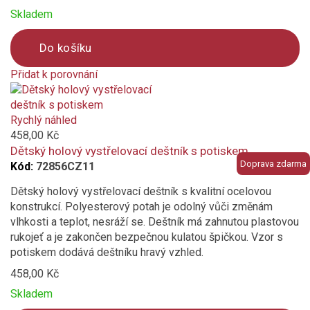
Skladem
Do košíku
Přidat k porovnání
Product
is
added
Rychlý náhled
to
458,00 Kč
compare
Dětský holový vystřelovací deštník s potiskem
Doprava zdarma
Kód:
72856CZ11
Dětský holový vystřelovací deštník s kvalitní ocelovou
konstrukcí. Polyesterový potah je odolný vůči změnám
vlhkosti a teplot, nesráží se. Deštník má zahnutou plastovou
rukojeť a je zakončen bezpečnou kulatou špičkou. Vzor s
potiskem dodává deštníku hravý vzhled.
458,00 Kč
Skladem