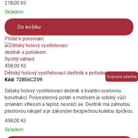
218,00 Kč
Skladem
Do košíku
Přidat k porovnání
Product
is
added
Rychlý náhled
to
458,00 Kč
compare
Dětský holový vystřelovací deštník s potiskem
Doprava zdarma
Kód:
72856CZ09
Dětský holový vystřelovací deštník s kvalitní ocelovou
konstrukcí. Polyesterový potah s motivem je odolný vůči
změnám vlhkosti a teplot, nesráží se. Deštník má zahnutou
plastovou rukojeť a je zakončen bezpečnou kulatou špičkou.
458,00 Kč
Skladem