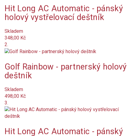
Na objednání
Hit Long AC Automatic - pánský
holový vystřelovací deštník
Není skladem
Značka
Skladem
348,00 Kč
Barva
2.
antracit
Golf Rainbow - partnerský holový
šedá
deštník
žlutá
Skladem
498,00 Kč
zelená
3.
červená
Hit Long AC Automatic - pánský
bordó (vínová)