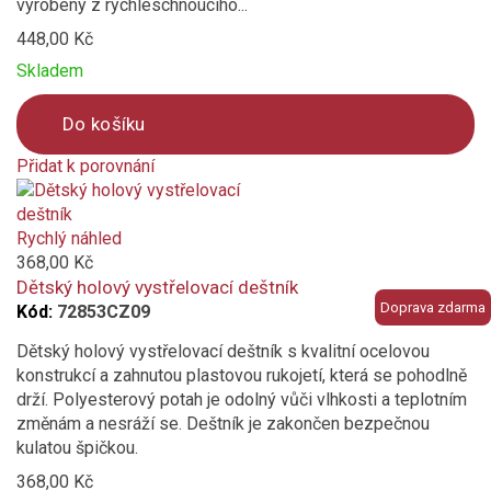
vyrobený z rychleschnoucího...
448,00 Kč
Skladem
Do košíku
Přidat k porovnání
Product
is
added
Rychlý náhled
to
368,00 Kč
compare
Dětský holový vystřelovací deštník
Doprava zdarma
Kód:
72853CZ09
Dětský holový vystřelovací deštník s kvalitní ocelovou
konstrukcí a zahnutou plastovou rukojetí, která se pohodlně
drží. Polyesterový potah je odolný vůči vlhkosti a teplotním
změnám a nesráží se. Deštník je zakončen bezpečnou
kulatou špičkou.
368,00 Kč