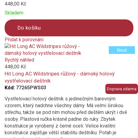
448,00 Kč
Skladem
Do košíku
Přidat k porovnání
Product
Nové
is
added
Rychlý náhled
to
448,00 Kč
compare
Hit Long AC Wildstripes růžový - dámský holový
vystřelovací deštník
Kód:
77265PWS03
Doprava zdarma
Vystřelovací holový deštník s jedinečným barevným
vzorem, který nadchne všechny dámy. Má velmi širokou
střechu, takže se pod ním mohou před deštěm ukrýt i dvě
osoby. Plastová ručka krásně padne do ruky. Zbytek
konstrukce je vyrobený z černé oceli. Velice kvalitní
konstrukce zajišťuje větší stabilitu deštníku. Potah je