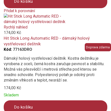
Do košíku
Přidat k porovnání
Product
is
added
Rychlý náhled
to
174,00 Kč
compare
Hit Stick Long Automatic RED - dámský holový
vystřelovací deštník
Doprava zdarma
Kód:
77163DRO
Dámský holový vystřelovací deštník. Kostra deštníku je
vyrobena z oceli, černá kostra zaručuje pevnost a stabilitu.
Možná vás přesvědčí i metrová střecha pod kterou se
snadno schováte. Polyesterový potah je odolný proti
změnám vlhkosti a teplot, nesráží se.
174,00 Kč
Skladem
Do košíku