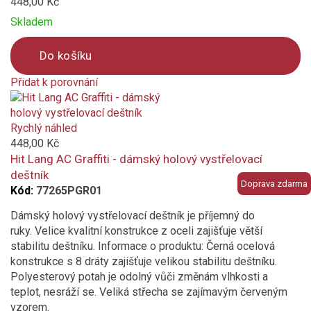
448,00 Kč
Skladem
Do košíku
Přidat k porovnání
Product
is
added
Rychlý náhled
to
448,00 Kč
compare
Hit Lang AC Graffiti - dámský holový vystřelovací
deštník
Doprava zdarma
Kód:
77265PGR01
Dámský holový vystřelovací deštník je příjemný do
ruky. Velice kvalitní konstrukce z oceli zajišťuje větší
stabilitu deštníku. Informace o produktu: Černá ocelová
konstrukce s 8 dráty zajišťuje velikou stabilitu deštníku.
Polyesterový potah je odolný vůči změnám vlhkosti a
teplot, nesráží se. Veliká střecha se zajímavým červeným
vzorem.