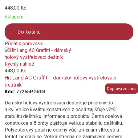
448,00 Kč
Skladem
Do košíku
Přidat k porovnání
Product
is
added
Rychlý náhled
to
448,00 Kč
compare
Hit Lang AC Graffiti - dámský holový vystřelovací
deštník
Doprava zdarma
Kód:
77265PGR03
Dámský holový vystřelovací deštník je příjemný do
ruky. Velice kvalitní konstrukce z oceli zajišťuje větší
stabilitu deštníku. Informace o produktu: Černá ocelová
konstrukce s 8 dráty zajišťuje velikou stabilitu deštníku.
Polyesterový potah je odolný vůči změnám vlhkosti a
teplot, nesráží se. Veliká střecha se zajímavým černým