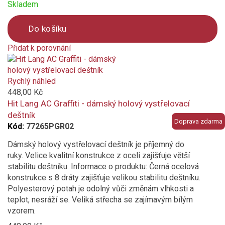
Skladem
Do košíku
Přidat k porovnání
Product
is
added
Rychlý náhled
to
448,00 Kč
compare
Hit Lang AC Graffiti - dámský holový vystřelovací
deštník
Doprava zdarma
Kód:
77265PGR02
Dámský holový vystřelovací deštník je příjemný do
ruky. Velice kvalitní konstrukce z oceli zajišťuje větší
stabilitu deštníku. Informace o produktu: Černá ocelová
konstrukce s 8 dráty zajišťuje velikou stabilitu deštníku.
Polyesterový potah je odolný vůči změnám vlhkosti a
teplot, nesráží se. Veliká střecha se zajímavým bílým
vzorem.