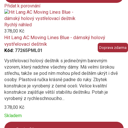
Přidat k porovnání
Product
is
added
Rychlý náhled
to
378,00 Kč
compare
Hit Lang AC Moving Lines Blue - dámský holový
vystřelovací deštník
Doprava zdarma
Kód:
77265PML01
Vystřelovací holový deštník s jedinečným barevným
vzorem, který nadchne všechny dámy. Má velmi širokou
střechu, takže se pod ním mohou před deštěm ukrýt i dvě
osoby. Plastová ručka krásně padne do ruky. Zbytek
konstrukce je vyrobený z černé oceli. Velice kvalitní
konstrukce zajišťuje větší stabilitu deštníku. Potah je
vyrobený z rychleschnoucího...
378,00 Kč
Skladem