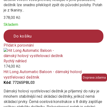
deštník lze snadno překlopit zpět do původní polohy. Potah
je z tkaniny...
378,00 Kč
Skladem
Do košíku
Přidat k porovnání
Product
is
added
Rychlý náhled
to
174,00 Kč
compare
Hit Long Automatic Baloon - dámský holový
vystřelovací deštník
Doprava zdarma
Kód:
77265PBL03
Dámský holový vystřelovací deštník je příjemný do ruky je
mnohem stabilnější než skládací deštníky, jelikož nemá
skládací prvky. Černá ocelová konstrukce s 8 dráty zajišťuje
velikou stabilitu deštníku. Polyesterový potah je odolný