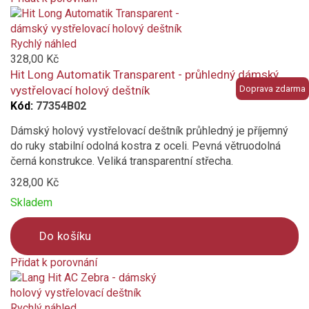
Product
is
added
Rychlý náhled
to
328,00 Kč
compare
Hit Long Automatik Transparent - průhledný dámský
vystřelovací holový deštník
Doprava zdarma
Kód:
77354B02
Dámský holový vystřelovací deštník průhledný je příjemný
do ruky stabilní odolná kostra z oceli. Pevná větruodolná
černá konstrukce. Veliká transparentní střecha.
328,00 Kč
Skladem
Do košíku
Přidat k porovnání
Product
is
added
Rychlý náhled