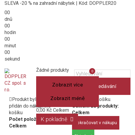
SLEVA -20 % na zahradní nábytek | Kód: DOPPLER20
00
dnů
00
hodin
00
minut
00
sekund
Košík
(prázdný)
Porovnání
Žádné produkty
0
produktů
Zobrazit více
Vyhledávání
Zobrazit méně
Produkt byl úspěšně
1 produkt v košíku.
přidán do nákupního
Celkem za produkty:
0,00 Kč
Celkem
košíku
Celkem
K pokladně
Počet položek:
Pokračovat v nákupu
Celkem