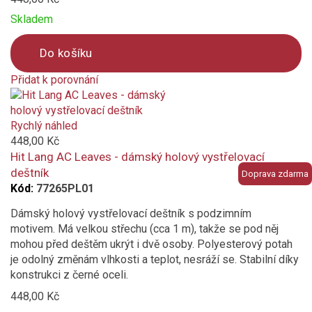
Skladem
Do košíku
Přidat k porovnání
Product
is
added
Rychlý náhled
to
448,00 Kč
compare
Hit Lang AC Leaves - dámský holový vystřelovací
deštník
Doprava zdarma
Kód:
77265PL01
Dámský holový vystřelovací deštník s podzimním
motivem. Má velkou střechu (cca 1 m), takže se pod něj
mohou před deštěm ukrýt i dvě osoby. Polyesterový potah
je odolný změnám vlhkosti a teplot, nesráží se. Stabilní díky
konstrukci z černé oceli.
448,00 Kč