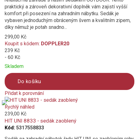
praktický a zároveň dekorativní doplněk vám zajistí vyšší
komfort při posezení na zahradním nábytku. Sedák je
vybaven jednoduchým obráceným švem a kvalitním zipem,
díky němuž je potah snadno...
299,00 Kč
Koupit s kódem:
DOPPLER20
239 Kč
- 60 Kč
Skladem
Do košíku
Přidat k porovnání
Product
is
Rychlý náhled
added
239,00 Kč
to
HIT UNI 8833 - sedák zaoblený
compare
Kód:
5317558833
Sedák na zahradní nábytek řady HIT UNI se zaobleným rohy