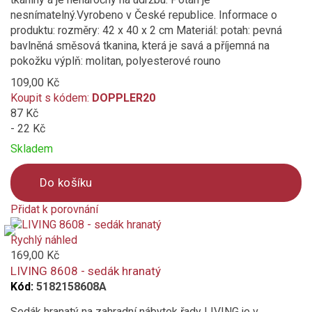
nesnímatelný.Vyrobeno v České republice. Informace o
produktu: rozměry: 42 x 40 x 2 cm Materiál: potah: pevná
bavlněná směsová tkanina, která je savá a příjemná na
pokožku výplň: molitan, polyesterové rouno
109,00 Kč
Koupit s kódem:
DOPPLER20
87 Kč
- 22 Kč
Skladem
Do košíku
Přidat k porovnání
Product
is
Rychlý náhled
added
169,00 Kč
to
LIVING 8608 - sedák hranatý
compare
Kód:
5182158608A
Sedák hranatý na zahradní nábytek řady LIVING je v