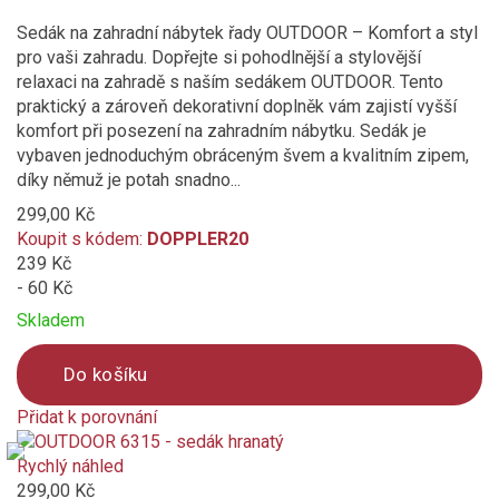
Sedák na zahradní nábytek řady OUTDOOR – Komfort a styl
žlutá
pro vaši zahradu. Dopřejte si pohodlnější a stylovější
relaxaci na zahradě s naším sedákem OUTDOOR. Tento
zelená
praktický a zároveň dekorativní doplněk vám zajistí vyšší
komfort při posezení na zahradním nábytku. Sedák je
červená
vybaven jednoduchým obráceným švem a kvalitním zipem,
díky němuž je potah snadno...
terakota (cihlová)
299,00 Kč
Koupit s kódem:
DOPPLER20
239 Kč
přírodní (slonovinová kost)
- 60 Kč
bordó (vínová)
Skladem
hnědá
Do košíku
Přidat k porovnání
vícebarevný
Product
is
Rychlý náhled
bílá
added
299,00 Kč