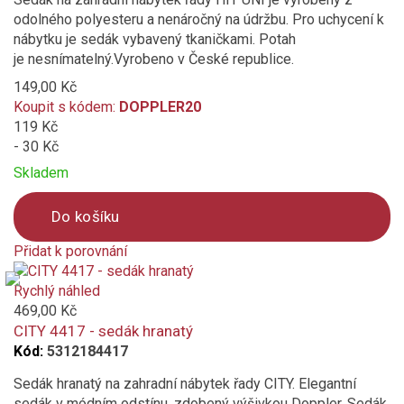
odolného polyesteru a nenáročný na údržbu. Pro uchycení k
nábytku je sedák vybavený tkaničkami. Potah
je nesnímatelný.Vyrobeno v České republice.
149,00 Kč
Koupit s kódem:
DOPPLER20
119 Kč
- 30 Kč
Skladem
Do košíku
Přidat k porovnání
Product
is
Rychlý náhled
added
469,00 Kč
to
CITY 4417 - sedák hranatý
compare
Kód:
5312184417
Sedák hranatý na zahradní nábytek řady CITY. Elegantní
sedák v módním odstínu, zdobený výšivkou Doppler. Sedák