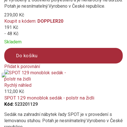
Potah je nesnímatelný.Vyrobeno v České republice.
239,00 Kč
Koupit s kódem:
DOPPLER20
191 Kč
- 48 Kč
Skladem
Do košíku
Přidat k porovnání
Product
is
added
Rychlý náhled
to
112,00 Kč
compare
SPOT 129 monoblok sedák - polstr na židli
Kód:
523201129
Sedák na zahradní nábytek řady SPOT je v provedení s
lemovanou stuhou. Potah je nesnímatelný.Vyrobeno v České
republice.