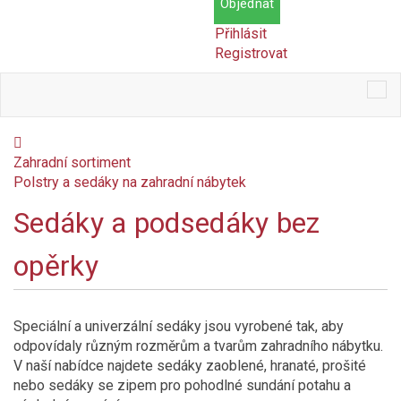
Objednat
Přihlásit
Registrovat
Tog
nav
Zahradní sortiment
Polstry a sedáky na zahradní nábytek
Sedáky a podsedáky bez
Cena
opěrky
Kč
Kč
Dostupnost
Speciální a univerzální sedáky jsou vyrobené tak, aby
Skladem
odpovídaly různým rozměrům a tvarům zahradního nábytku.
V naší nabídce najdete sedáky zaoblené, hranaté, prošité
Na objednání
nebo sedáky se zipem pro pohodlné sundání potahu a