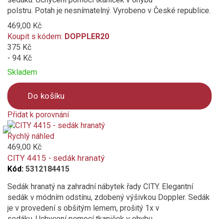
polstru. Potah je nesnímatelný. Vyrobeno v České republice.
469,00 Kč
Koupit s kódem:
DOPPLER20
375 Kč
- 94 Kč
Skladem
Do košíku
Přidat k porovnání
Product
is
Rychlý náhled
added
469,00 Kč
to
CITY 4415 - sedák hranatý
compare
Kód:
5312184415
Sedák hranatý na zahradní nábytek řady CITY. Elegantní
sedák v módním odstínu, zdobený výšivkou Doppler. Sedák
je v provedení s obšitým lemem, prošitý 1x v
sedáku. Uchycení pomocí tkaniček v ohybu