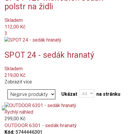
polstr na židli
káro / kostka
květinový
Skladem
112,00 Kč
3.
proužek
s motivem
SPOT 24 - sedák hranatý
Barva
Skladem
světle zelená
219,00 Kč
Zobrazit více
antracit
Ukázat
na stránku
béžová
Rychlý náhled
oranžová tmavá
299,00 Kč
OUTDOOR 6301 - sedák hranatý
šedá
Kód:
5744446301