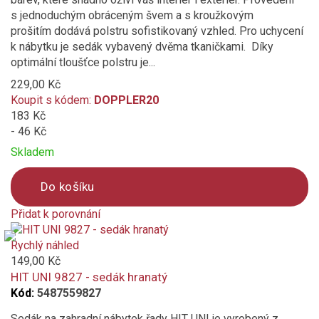
s jednoduchým obráceným švem a s kroužkovým
prošitím dodává polstru sofistikovaný vzhled. Pro uchycení
k nábytku je sedák vybavený dvěma tkaničkami. Díky
optimální tloušťce polstru je...
229,00 Kč
Koupit s kódem:
DOPPLER20
183 Kč
- 46 Kč
Skladem
Do košíku
Přidat k porovnání
Product
is
Rychlý náhled
added
149,00 Kč
to
HIT UNI 9827 - sedák hranatý
compare
Kód:
5487559827
Sedák na zahradní nábytek řady HIT UNI je vyrobený z