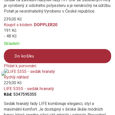
je vyrobený z odolného polyesteru a je nenáročný na údržbu.
Potah je nesnímatelný.Vyrobeno v České republice.
239,00 Kč
Koupit s kódem:
DOPPLER20
191 Kč
- 48 Kč
Skladem
Do košíku
Přidat k porovnání
Product
is
Rychlý náhled
added
229,00 Kč
to
LIFE 5355 - sedák hranatý
compare
Kód:
5347595355
Sedák hranatý řady LIFE kombinuje eleganci, styl a
maximální komfort. Je dostupný v široké škále módních
barev, které snadno oživí váš interiér i exteriér. Provedení