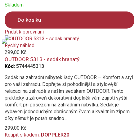
Skladem
Do košíku
Přidat k porovnání
Product
is
Rychlý náhled
added
299,00 Kč
to
OUTDOOR 5313 - sedák hranatý
compare
Kód:
5744445313
Sedák na zahradní nábytek řady OUTDOOR – Komfort a styl
pro vaši zahradu. Dopřejte si pohodlnější a stylovější
relaxaci na zahradě s naším sedákem OUTDOOR. Tento
praktický a zároveň dekorativní doplněk vám zajistí vyšší
komfort při posezení na zahradním nábytku. Sedák je
vybaven jednoduchým obráceným švem a kvalitním zipem,
díky němuž je potah snadno...
299,00 Kč
Koupit s kódem:
DOPPLER20