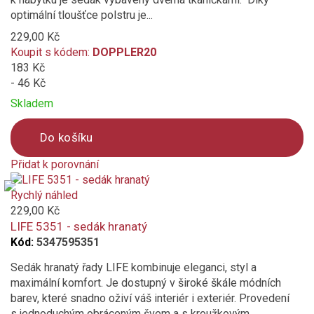
optimální tloušťce polstru je...
229,00 Kč
Koupit s kódem:
DOPPLER20
183 Kč
- 46 Kč
Skladem
Do košíku
Přidat k porovnání
Product
is
Rychlý náhled
added
229,00 Kč
to
LIFE 5351 - sedák hranatý
compare
Kód:
5347595351
Sedák hranatý řady LIFE kombinuje eleganci, styl a
maximální komfort. Je dostupný v široké škále módních
barev, které snadno oživí váš interiér i exteriér. Provedení
s jednoduchým obráceným švem a s kroužkovým