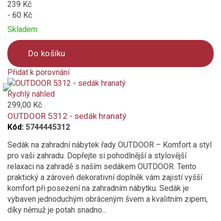
239 Kč
- 60 Kč
Skladem
Do košíku
Přidat k porovnání
Product
is
Rychlý náhled
added
299,00 Kč
to
OUTDOOR 5312 - sedák hranatý
compare
Kód:
5744445312
Sedák na zahradní nábytek řady OUTDOOR – Komfort a styl
pro vaši zahradu. Dopřejte si pohodlnější a stylovější
relaxaci na zahradě s naším sedákem OUTDOOR. Tento
praktický a zároveň dekorativní doplněk vám zajistí vyšší
komfort při posezení na zahradním nábytku. Sedák je
vybaven jednoduchým obráceným švem a kvalitním zipem,
díky němuž je potah snadno...