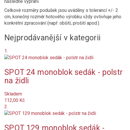
následné vyprání.
Není skladem
Celkové rozměry podušek jsou uváděny s tolerancí +/- 2
cm, konečný rozměr hotového výrobku vždy ovlivňuje jeho
konkrétní zpracování (např. obšití, prošití apod.).
Nové produkty
Nejprodávanější v kategorii
Značka
Výška polstru (cm)
1.
cm
cm
Šířka polstru (cm)
SPOT 24 monoblok sedák - polstr
cm
cm
na židli
Tloušťka polstru (cm)
cm
cm
Skladem
Vzor
112,00 Kč
2.
geometrický / abstraktní
jednobarevný
SPOT 129 monoblok sedák -