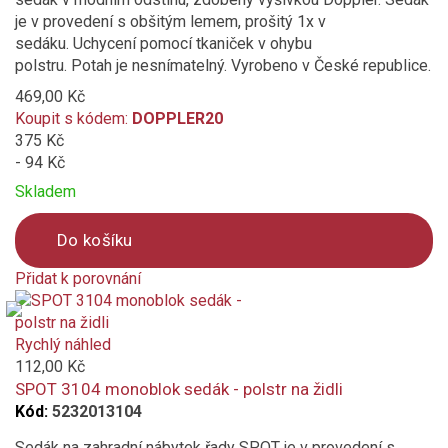
je v provedení s obšitým lemem, prošitý 1x v
sedáku. Uchycení pomocí tkaniček v ohybu
polstru. Potah je nesnímatelný. Vyrobeno v České republice.
469,00 Kč
Koupit s kódem:
DOPPLER20
375 Kč
- 94 Kč
Skladem
Do košíku
Přidat k porovnání
Product
is
added
Rychlý náhled
to
112,00 Kč
compare
SPOT 3104 monoblok sedák - polstr na židli
Kód:
5232013104
Sedák na zahradní nábytek řady SPOT je v provedení s