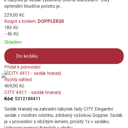
optimální tloušťce polstru je...
229,00 Kč
Koupit s kódem:
DOPPLER20
183 Kč
- 46 Kč
Skladem
Do košíku
Přidat k porovnání
Product
is
Rychlý náhled
added
469,00 Kč
to
CITY 4411 - sedák hranatý
compare
Kód:
5312184411
Sedák hranatý na zahradní nábytek řady CITY. Elegantní
sedák v módním odstínu, zdobený výšivkou Doppler. Sedák
je v provedení s obšitým lemem, prošitý 1x v sedáku.
Uchycení pomocí tkaniček v ohybu