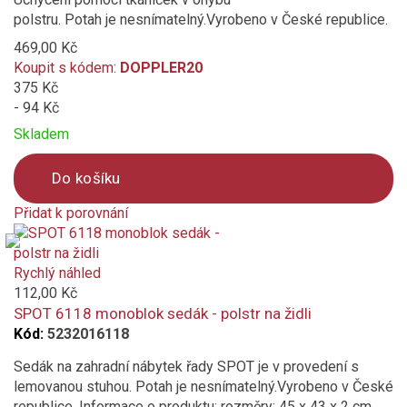
polstru. Potah je nesnímatelný.Vyrobeno v České republice.
469,00 Kč
Koupit s kódem:
DOPPLER20
375 Kč
- 94 Kč
Skladem
Do košíku
Přidat k porovnání
Product
is
added
Rychlý náhled
to
112,00 Kč
compare
SPOT 6118 monoblok sedák - polstr na židli
Kód:
5232016118
Sedák na zahradní nábytek řady SPOT je v provedení s
lemovanou stuhou. Potah je nesnímatelný.Vyrobeno v České
republice. Informace o produktu: rozměry: 45 x 43 x 2 cm