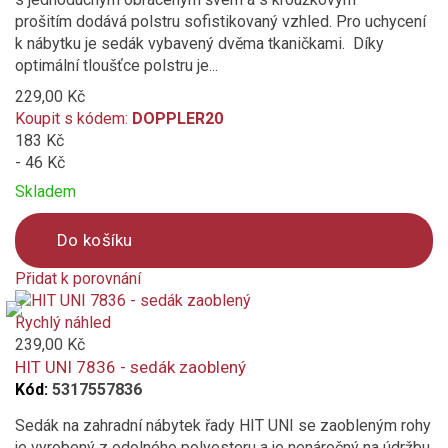
prošitím dodává polstru sofistikovaný vzhled. Pro uchycení
k nábytku je sedák vybavený dvěma tkaničkami. Díky
optimální tloušťce polstru je...
229,00 Kč
Koupit s kódem:
DOPPLER20
183 Kč
- 46 Kč
Skladem
Do košíku
Přidat k porovnání
Product
is
Rychlý náhled
added
239,00 Kč
to
HIT UNI 7836 - sedák zaoblený
compare
Kód:
5317557836
Sedák na zahradní nábytek řady HIT UNI se zaobleným rohy
je vyrobený z odolného polyesteru a je nenáročný na údržbu.