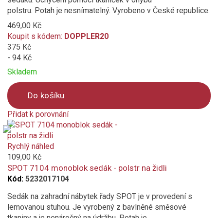
polstru. Potah je nesnímatelný. Vyrobeno v České republice.
469,00 Kč
Koupit s kódem:
DOPPLER20
375 Kč
- 94 Kč
Skladem
Do košíku
Přidat k porovnání
Product
is
added
Rychlý náhled
to
109,00 Kč
compare
SPOT 7104 monoblok sedák - polstr na židli
Kód:
5232017104
Sedák na zahradní nábytek řady SPOT je v provedení s
lemovanou stuhou. Je vyrobený z bavlněné směsové
tkaniny a je nenáročný na údržbu. Potah je