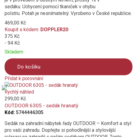
sedáku. Uchycení pomocí tkaniček v ohybu
polstru. Potah je nesnímatelný. Vyrobeno v České republice.
469,00 Kč
Koupit s kódem:
DOPPLER20
375 Kč
- 94 Kč
Skladem
Do košíku
Přidat k porovnání
Product
is
Rychlý náhled
added
299,00 Kč
to
OUTDOOR 6305 - sedák hranatý
compare
Kód:
5744446305
Sedák na zahradní nábytek řady OUTDOOR – Komfort a styl
pro vaši zahradu. Dopřejte si pohodlnější a stylovější
relaxaci na zahradě s naším sedákem OUTDOOR. Tento