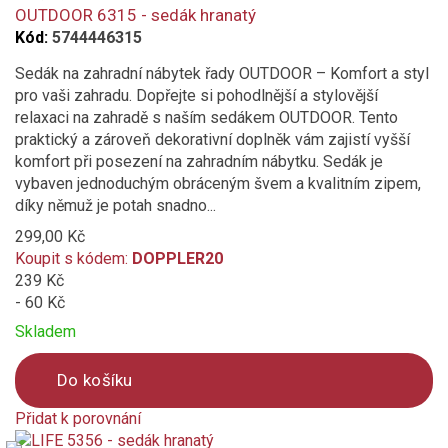
to
OUTDOOR 6315 - sedák hranatý
oranžová
compare
Kód:
5744446315
Sedák na zahradní nábytek řady OUTDOOR – Komfort a styl
modrá
pro vaši zahradu. Dopřejte si pohodlnější a stylovější
relaxaci na zahradě s naším sedákem OUTDOOR. Tento
vínová
praktický a zároveň dekorativní doplněk vám zajistí vyšší
komfort při posezení na zahradním nábytku. Sedák je
přírodní
vybaven jednoduchým obráceným švem a kvalitním zipem,
díky němuž je potah snadno...
růžová
299,00 Kč
Koupit s kódem:
DOPPLER20
tmavě šedá
239 Kč
- 60 Kč
světle šedá
Skladem
petrolejová
Do košíku
Materiál potahu
Přidat k porovnání
Product