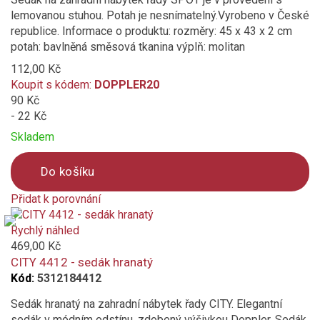
lemovanou stuhou. Potah je nesnímatelný.Vyrobeno v České
republice. Informace o produktu: rozměry: 45 x 43 x 2 cm
potah: bavlněná směsová tkanina výplň: molitan
112,00 Kč
Koupit s kódem:
DOPPLER20
90 Kč
- 22 Kč
Skladem
Do košíku
Přidat k porovnání
Product
is
Rychlý náhled
added
469,00 Kč
to
CITY 4412 - sedák hranatý
compare
Kód:
5312184412
Sedák hranatý na zahradní nábytek řady CITY. Elegantní
sedák v módním odstínu, zdobený výšivkou Doppler. Sedák