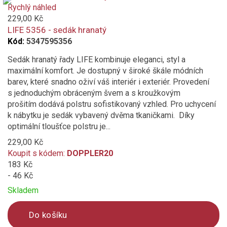
100% polyester
is
Rychlý náhled
added
229,00 Kč
to
bavlněná směsová tkanina
LIFE 5356 - sedák hranatý
compare
Kód:
5347595356
Záruka
Sedák hranatý řady LIFE kombinuje eleganci, styl a
3 roky
maximální komfort. Je dostupný v široké škále módních
barev, které snadno oživí váš interiér i exteriér. Provedení
Vlastnosti a funkce
s jednoduchým obráceným švem a s kroužkovým
prošitím dodává polstru sofistikovaný vzhled. Pro uchycení
Impregnace proti skvrnám a špíně
k nábytku je sedák vybavený dvěma tkaničkami. Díky
optimální tloušťce polstru je...
Provedení se zipem
229,00 Kč
Koupit s kódem:
DOPPLER20
Vhodné pro Gastro
183 Kč
- 46 Kč
Skladem
Do košíku