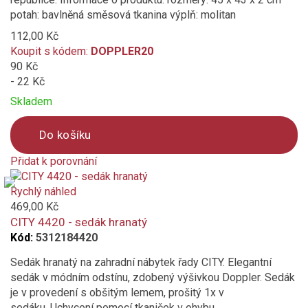
potah: bavlněná směsová tkanina výplň: molitan
112,00 Kč
Koupit s kódem:
DOPPLER20
90 Kč
- 22 Kč
Skladem
Do košíku
Přidat k porovnání
Product
is
Rychlý náhled
added
469,00 Kč
to
CITY 4420 - sedák hranatý
compare
Kód:
5312184420
Sedák hranatý na zahradní nábytek řady CITY. Elegantní
sedák v módním odstínu, zdobený výšivkou Doppler. Sedák
je v provedení s obšitým lemem, prošitý 1x v
sedáku. Uchycení pomocí tkaniček v ohybu