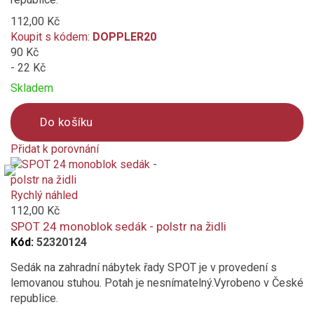
112,00 Kč
Koupit s kódem:
DOPPLER20
90 Kč
- 22 Kč
Skladem
Do košíku
Přidat k porovnání
Product
is
added
Rychlý náhled
to
112,00 Kč
compare
SPOT 24 monoblok sedák - polstr na židli
Kód:
52320124
Sedák na zahradní nábytek řady SPOT je v provedení s
lemovanou stuhou. Potah je nesnímatelný.Vyrobeno v České
republice.