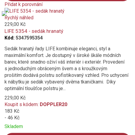
Přidat k porovnání
Product
is
Rychlý náhled
added
229,00 Kč
to
LIFE 5354 - sedák hranatý
compare
Kód:
5347595354
Sedák hranatý řady LIFE kombinuje eleganci, styl a
maximální komfort. Je dostupný v široké škále módních
barev, které snadno oživí váš interiér i exteriér. Provedení
s jednoduchým obráceným švem a s kroužkovým
prošitím dodává polstru sofistikovaný vzhled. Pro uchycení
k nábytku je sedák vybavený dvěma tkaničkami. Díky
optimální tloušťce polstru je...
229,00 Kč
Koupit s kódem:
DOPPLER20
183 Kč
- 46 Kč
Skladem