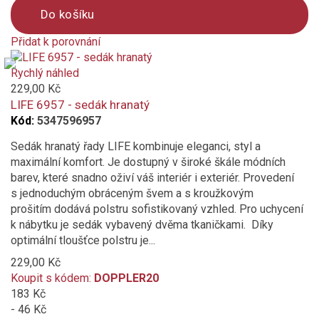
Do košíku
Přidat k porovnání
Product
is
Rychlý náhled
added
229,00 Kč
to
LIFE 6957 - sedák hranatý
compare
Kód:
5347596957
Sedák hranatý řady LIFE kombinuje eleganci, styl a
maximální komfort. Je dostupný v široké škále módních
barev, které snadno oživí váš interiér i exteriér. Provedení
s jednoduchým obráceným švem a s kroužkovým
prošitím dodává polstru sofistikovaný vzhled. Pro uchycení
k nábytku je sedák vybavený dvěma tkaničkami. Díky
optimální tloušťce polstru je...
229,00 Kč
Koupit s kódem:
DOPPLER20
183 Kč
- 46 Kč