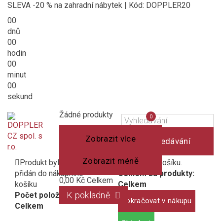
SLEVA -20 % na zahradní nábytek | Kód: DOPPLER20
00
dnů
00
hodin
00
minut
00
sekund
Košík
(prázdný)
Porovnání
Žádné produkty
0
produktů
Zobrazit více
Vyhledávání
Zobrazit méně
Produkt byl úspěšně
1 produkt v košíku.
přidán do nákupního
Celkem za produkty:
0,00 Kč
Celkem
košíku
Celkem
K pokladně
Počet položek:
Pokračovat v nákupu
Celkem