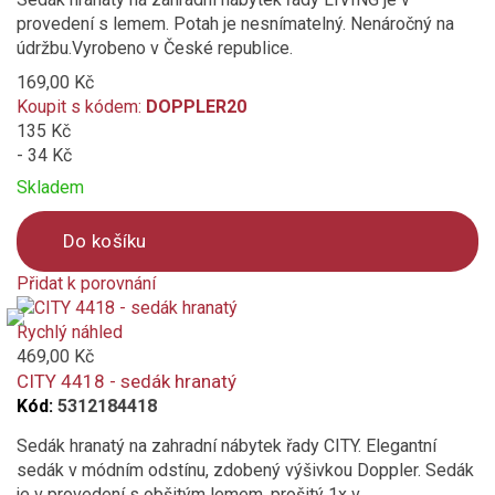
provedení s lemem. Potah je nesnímatelný. Nenáročný na
údržbu.Vyrobeno v České republice.
169,00 Kč
Koupit s kódem:
DOPPLER20
135 Kč
- 34 Kč
Skladem
Do košíku
Přidat k porovnání
Product
is
Rychlý náhled
added
469,00 Kč
to
CITY 4418 - sedák hranatý
compare
Kód:
5312184418
Sedák hranatý na zahradní nábytek řady CITY. Elegantní
sedák v módním odstínu, zdobený výšivkou Doppler. Sedák
je v provedení s obšitým lemem, prošitý 1x v