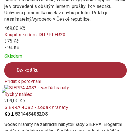
je v provedení s obšitým lemem, prošitý 1x v sedáku.
Uchycení pomocí tkaniček v ohybu polstru. Potah je
nesnímatelný.Vyrobeno v České republice.
469,00 Kč
Koupit s kódem:
DOPPLER20
375 Kč
- 94 Kč
Skladem
Do košíku
Přidat k porovnání
Product
is
Rychlý náhled
added
209,00 Kč
to
SIERRA 4082 - sedák hranatý
compare
Kód:
5314434082OS
Sedák hranatý na zahradní nábytek řady SIERRA. Elegantní
sedák v módním odstínu. Sedák je v provedení s obšitým