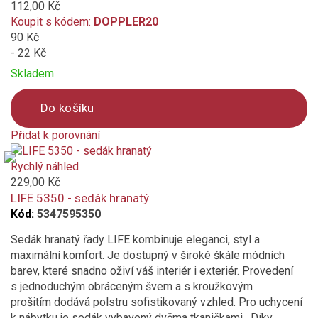
112,00 Kč
Koupit s kódem:
DOPPLER20
90 Kč
- 22 Kč
Skladem
Do košíku
Přidat k porovnání
Product
is
Rychlý náhled
added
229,00 Kč
to
LIFE 5350 - sedák hranatý
compare
Kód:
5347595350
Sedák hranatý řady LIFE kombinuje eleganci, styl a
maximální komfort. Je dostupný v široké škále módních
barev, které snadno oživí váš interiér i exteriér. Provedení
s jednoduchým obráceným švem a s kroužkovým
prošitím dodává polstru sofistikovaný vzhled. Pro uchycení
k nábytku je sedák vybavený dvěma tkaničkami. Díky