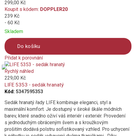
299,00 Kč
Koupit s kódem:
DOPPLER20
239 Kč
- 60 Kč
Skladem
Do košíku
Přidat k porovnání
Product
is
Rychlý náhled
added
229,00 Kč
to
LIFE 5353 - sedák hranatý
compare
Kód:
5347595353
Sedák hranatý řady LIFE kombinuje eleganci, styl a
maximální komfort. Je dostupný v široké škále módních
barev, které snadno oživí váš interiér i exteriér. Provedení
s jednoduchým obráceným švem a s kroužkovým
prošitím dodává polstru sofistikovaný vzhled. Pro uchycení
k nábytku je sedák vybavený dvěma tkaničkami. Díky