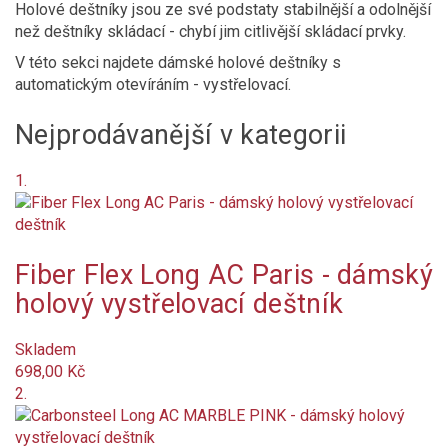
Holové deštníky jsou ze své podstaty stabilnější a odolnější
Na objednání
než deštníky skládací - chybí jim citlivější skládací prvky.
V této sekci najdete dámské holové deštníky s
Není skladem
automatickým otevíráním - vystřelovací.
Nejprodávanější v kategorii
Nové produkty
Značka
1.
Délka složeného deštníku (cm)
cm
cm
Hmotnost (g)
Fiber Flex Long AC Paris - dámský
g
g
holový vystřelovací deštník
Systém
Skladem
mechanický
698,00 Kč
2.
plně automatický