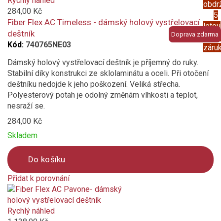
Rychlý náhled
obdr
to
284,00 Kč
5
compare
Fiber Flex AC Timeless - dámský holový vystřelovací
letou
deštník
Doprava zdarma
prod
Kód:
740765NE03
záru
Dámský holový vystřelovací deštník je příjemný do ruky.
Stabilní díky konstrukci ze sklolaminátu a oceli. Při otočení
deštníku nedojde k jeho poškození. Veliká střecha.
Polyesterový potah je odolný změnám vlhkosti a teplot,
nesraží se.
284,00 Kč
Skladem
Do košíku
Přidat k porovnání
Product
is
added
Rychlý náhled