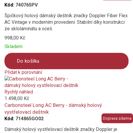
Kód:
740765PV
Špičkový holový dámský deštník značky Doppler Fiber Flex
AC Vintage v moderním provedení. Stabilní díky konstrukci
ze sklolaminátu a oceli.
998,00 Kč
Skladem
Do košíku
Přidat k porovnání
Product
is
added
Rychlý náhled
to
1 498,00 Kč
compare
Carbonsteel Long AC Berry - dámský holový
vystřelovací deštník
Kód:
714865GO02
Doprava zdarma
Dámský holový vystřelovací deštník značky Doppler je