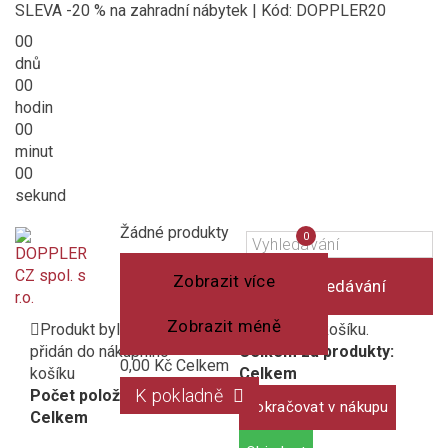
SLEVA -20 % na zahradní nábytek | Kód: DOPPLER20
00
dnů
00
hodin
00
minut
00
sekund
Košík
(prázdný)
Porovnání
Žádné produkty
0
produktů
Zobrazit více
Vyhledávání
Zobrazit méně
Produkt byl úspěšně
1 produkt v košíku.
přidán do nákupního
Celkem za produkty:
0,00 Kč
Celkem
košíku
Celkem
K pokladně
Počet položek:
Pokračovat v nákupu
Celkem