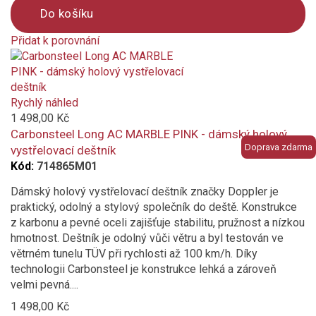
Do košíku
Odolný povětrnostním vlivům
Přidat k porovnání
Průměr střechy deštníku (cm)
Product
is
added
to
Rychlý náhled
compare
1 498,00 Kč
Carbonsteel Long AC MARBLE PINK - dámský holový
Doprava zdarma
vystřelovací deštník
Kód:
714865M01
Dámský holový vystřelovací deštník značky Doppler je
praktický, odolný a stylový společník do deště. Konstrukce
z karbonu a pevné oceli zajišťuje stabilitu, pružnost a nízkou
hmotnost. Deštník je odolný vůči větru a byl testován ve
větrném tunelu TÜV při rychlosti až 100 km/h. Díky
technologii Carbonsteel je konstrukce lehká a zároveň
velmi pevná....
1 498,00 Kč