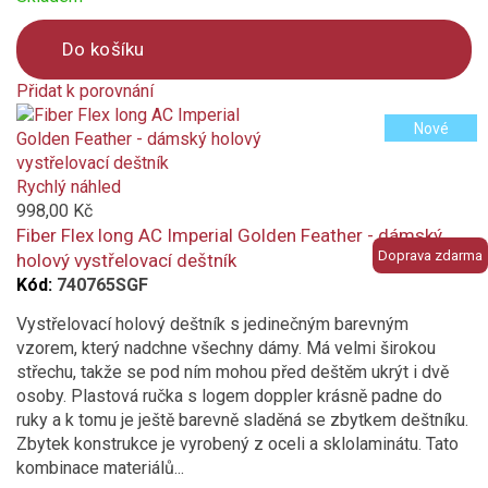
Do košíku
Přidat k porovnání
Product
Nové
is
added
to
Rychlý náhled
compare
998,00 Kč
Fiber Flex long AC Imperial Golden Feather - dámský
Doprava zdarma
holový vystřelovací deštník
Kód:
740765SGF
Vystřelovací holový deštník s jedinečným barevným
vzorem, který nadchne všechny dámy. Má velmi širokou
střechu, takže se pod ním mohou před deštěm ukrýt i dvě
osoby. Plastová ručka s logem doppler krásně padne do
ruky a k tomu je ještě barevně sladěná se zbytkem deštníku.
Zbytek konstrukce je vyrobený z oceli a sklolaminátu. Tato
kombinace materiálů...