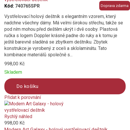
Kód:
740765SPR
Doprava zdarma
Vystřelovací holový deštník s elegantním vzorem, který
nadchne všechny dámy. Má velmi širokou střechu, takže se
pod ním mohou před deštěm ukrýt i dvě osoby. Plastová
ručka s logem Doppler krásně padne do ruky a k tomu je
ještě barevně sladěná se zbytkem deštníku. Zbytek
konstrukce je vyrobený z oceli a sklolaminátu. Tato
kombinace materiálů společně s...
998,00 Kč
Skladem
Do košíku
Přidat k porovnání
Product
is
added
Rychlý náhled
to
998,00 Kč
compare
Modern Art Galaxy - holový vystřelovací deštník