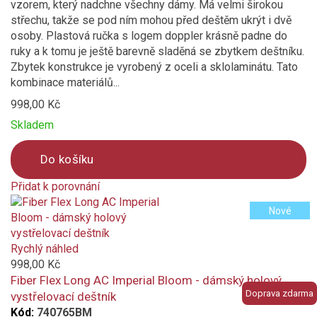
vzorem, který nadchne všechny dámy. Má velmi širokou
střechu, takže se pod ním mohou před deštěm ukrýt i dvě
osoby. Plastová ručka s logem doppler krásně padne do
ruky a k tomu je ještě barevně sladěná se zbytkem deštníku.
Zbytek konstrukce je vyrobený z oceli a sklolaminátu. Tato
kombinace materiálů...
998,00 Kč
Skladem
Do košíku
Přidat k porovnání
Product
Nové
is
added
to
Rychlý náhled
compare
998,00 Kč
Fiber Flex Long AC Imperial Bloom - dámský holový
Doprava zdarma
vystřelovací deštník
Kód:
740765BM