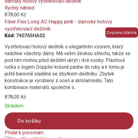
is
added
Rychlý náhled
to
878,00 Kč
compare
Fiber Flex Long AC Happy pink - dámský holový
vystřelovací deštník
Doprava zdarma
Kód:
740765HA02
Vystřelovací holový deštník s elegantním vzorem, který
nadchne všechny dámy. Má velmi širokou střechu, takže se
pod ním mohou před deštěm ukrýt i dvě osoby. Plastová
ručka s logem Doppler krásně padne do ruky a k tomu je
ještě barevně sladěná se zbytkem deštníku. Zbytek
konstrukce je vyrobený z oceli a sklolaminátu. Tato
kombinace materiálů společně s...
878,00 Kč
Skladem
Do košíku
Přidat k porovnání