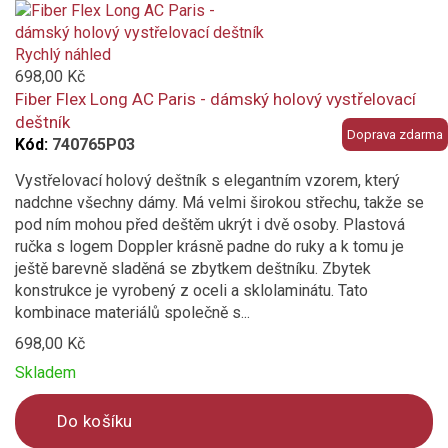
zelená
Rychlý náhled
červená
698,00 Kč
Fiber Flex Long AC Paris - dámský holový vystřelovací
bordó (vínová)
deštník
Doprava zdarma
Kód:
740765P03
greige
Vystřelovací holový deštník s elegantním vzorem, který
nadchne všechny dámy. Má velmi širokou střechu, takže se
hnědá
pod ním mohou před deštěm ukrýt i dvě osoby. Plastová
ručka s logem Doppler krásně padne do ruky a k tomu je
vícebarevný
ještě barevně sladěná se zbytkem deštníku. Zbytek
konstrukce je vyrobený z oceli a sklolaminátu. Tato
transparentní
kombinace materiálů společně s...
698,00 Kč
bílá
Skladem
modrá
Do košíku