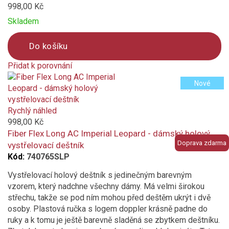
998,00 Kč
Skladem
Do košíku
Přidat k porovnání
Product
Nové
is
added
to
Rychlý náhled
compare
998,00 Kč
Fiber Flex Long AC Imperial Leopard - dámský holový
Doprava zdarma
vystřelovací deštník
Kód:
740765SLP
Vystřelovací holový deštník s jedinečným barevným
vzorem, který nadchne všechny dámy. Má velmi širokou
střechu, takže se pod ním mohou před deštěm ukrýt i dvě
osoby. Plastová ručka s logem doppler krásně padne do
ruky a k tomu je ještě barevně sladěná se zbytkem deštníku.