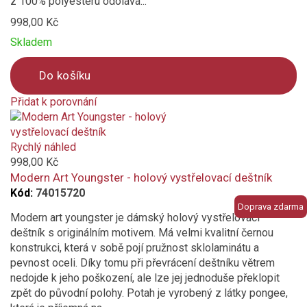
z 100% polyesteru odolává...
998,00 Kč
Skladem
Do košíku
Přidat k porovnání
Product
is
added
Rychlý náhled
to
998,00 Kč
compare
Modern Art Youngster - holový vystřelovací deštník
Kód:
74015720
Doprava zdarma
Modern art youngster je dámský holový vystřelovací
deštník s originálním motivem. Má velmi kvalitní černou
konstrukci, která v sobě pojí pružnost sklolaminátu a
pevnost oceli. Díky tomu při převrácení deštníku větrem
nedojde k jeho poškození, ale lze jej jednoduše překlopit
zpět do původní polohy. Potah je vyrobený z látky pongee,