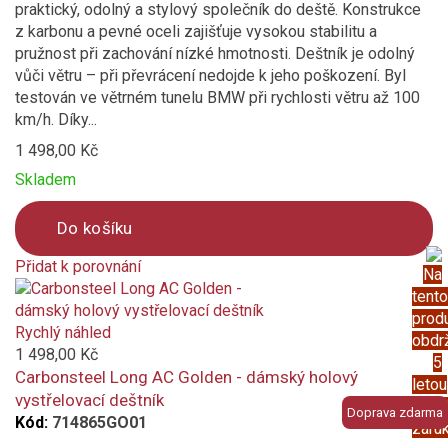
praktický, odolný a stylový společník do deště. Konstrukce
z karbonu a pevné oceli zajišťuje vysokou stabilitu a
pružnost při zachování nízké hmotnosti. Deštník je odolný
vůči větru – při převrácení nedojde k jeho poškození. Byl
testován ve větrném tunelu BMW při rychlosti větru až 100
km/h. Díky...
1 498,00 Kč
Skladem
Do košíku
Přidat k porovnání
Na
Product
tento
is
prod
added
Rychlý náhled
obdr
to
1 498,00 Kč
5
compare
Carbonsteel Long AC Golden - dámský holový
letou
vystřelovací deštník
prod
Doprava zdarma
Kód:
714865GO01
záru