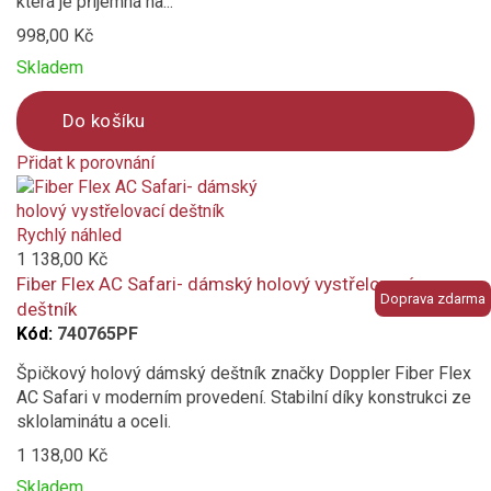
která je příjemná na...
998,00 Kč
Skladem
Do košíku
Přidat k porovnání
Product
is
added
Rychlý náhled
to
1 138,00 Kč
compare
Fiber Flex AC Safari- dámský holový vystřelovací
Doprava zdarma
deštník
Kód:
740765PF
Špičkový holový dámský deštník značky Doppler Fiber Flex
AC Safari v moderním provedení. Stabilní díky konstrukci ze
sklolaminátu a oceli.
1 138,00 Kč
Skladem