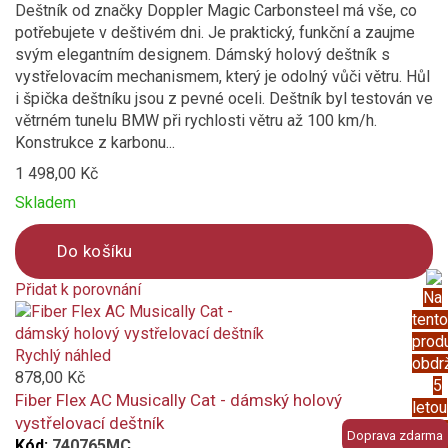
Deštník od značky Doppler Magic Carbonsteel má vše, co
potřebujete v deštivém dni. Je praktický, funkční a zaujme
svým elegantním designem. Dámský holový deštník s
vystřelovacím mechanismem, který je odolný vůči větru. Hůl
i špička deštníku jsou z pevné oceli. Deštník byl testován ve
větrném tunelu BMW při rychlosti větru až 100 km/h.
Konstrukce z karbonu...
1 498,00 Kč
Skladem
Do košíku
Přidat k porovnání
Na
Product
tento
is
prod
added
Rychlý náhled
obdr
to
878,00 Kč
5
compare
Fiber Flex AC Musically Cat - dámský holový
letou
vystřelovací deštník
prod
Doprava zdarma
Kód:
740765MC