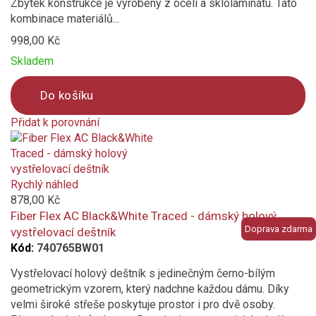
Zbytek konstrukce je vyrobený z oceli a sklolaminátu. Tato
kombinace materiálů...
998,00 Kč
Skladem
Do košíku
Přidat k porovnání
Product
is
added
to
Rychlý náhled
compare
878,00 Kč
Fiber Flex AC Black&White Traced - dámský holový
Doprava zdarma
vystřelovací deštník
Kód:
740765BW01
Vystřelovací holový deštník s jedinečným černo-bílým
geometrickým vzorem, který nadchne každou dámu. Díky
velmi široké střeše poskytuje prostor i pro dvě osoby.