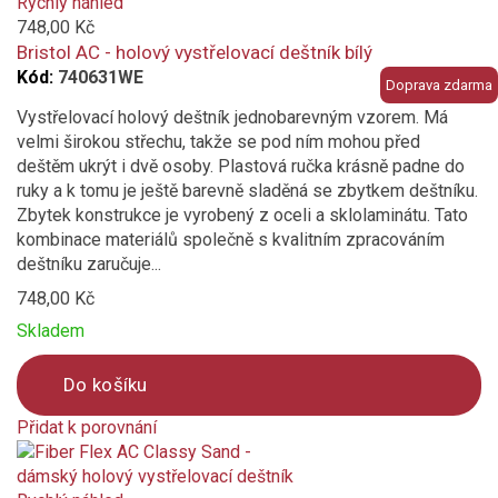
added
Rychlý náhled
to
748,00 Kč
compare
Bristol AC - holový vystřelovací deštník bílý
Kód:
740631WE
Doprava zdarma
Vystřelovací holový deštník jednobarevným vzorem. Má
velmi širokou střechu, takže se pod ním mohou před
deštěm ukrýt i dvě osoby. Plastová ručka krásně padne do
ruky a k tomu je ještě barevně sladěná se zbytkem deštníku.
Zbytek konstrukce je vyrobený z oceli a sklolaminátu. Tato
kombinace materiálů společně s kvalitním zpracováním
deštníku zaručuje...
748,00 Kč
Skladem
Do košíku
Přidat k porovnání
Product
is