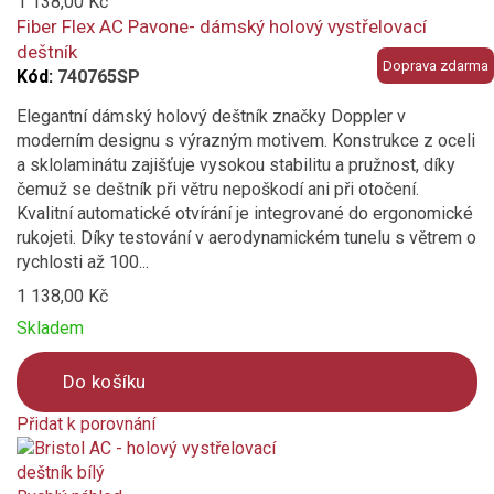
to
1 138,00 Kč
compare
Fiber Flex AC Pavone- dámský holový vystřelovací
deštník
Doprava zdarma
Kód:
740765SP
Elegantní dámský holový deštník značky Doppler v
moderním designu s výrazným motivem. Konstrukce z oceli
a sklolaminátu zajišťuje vysokou stabilitu a pružnost, díky
čemuž se deštník při větru nepoškodí ani při otočení.
Kvalitní automatické otvírání je integrované do ergonomické
rukojeti. Díky testování v aerodynamickém tunelu s větrem o
rychlosti až 100...
1 138,00 Kč
Skladem
Do košíku
Přidat k porovnání
Product
is