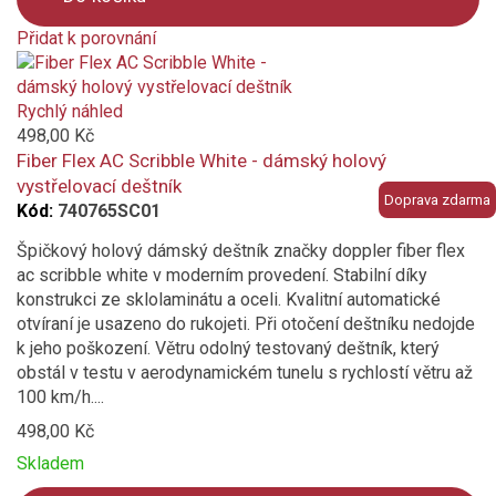
Přidat k porovnání
plná barva
Product
is
proužek
added
Rychlý náhled
to
498,00 Kč
puntík
compare
Fiber Flex AC Scribble White - dámský holový
vystřelovací deštník
s motivem
Doprava zdarma
Kód:
740765SC01
Materiál konstrukce
Špičkový holový dámský deštník značky doppler fiber flex
ac scribble white v moderním provedení. Stabilní díky
ocelová konstrukce
konstrukci ze sklolaminátu a oceli. Kvalitní automatické
otvíraní je usazeno do rukojeti. Při otočení deštníku nedojde
dřevo
k jeho poškození. Větru odolný testovaný deštník, který
obstál v testu v aerodynamickém tunelu s rychlostí větru až
100 km/h....
karbon
498,00 Kč
sklolaminát
Skladem
Vlastnosti a funkce