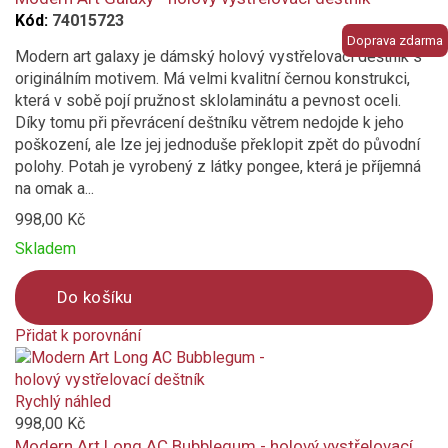
Kód:
74015723
Doprava zdarma
Modern art galaxy je dámský holový vystřelovací deštník s
originálním motivem. Má velmi kvalitní černou konstrukci,
která v sobě pojí pružnost sklolaminátu a pevnost oceli.
Díky tomu při převrácení deštníku větrem nedojde k jeho
poškození, ale lze jej jednoduše překlopit zpět do původní
polohy. Potah je vyrobený z látky pongee, která je příjemná
na omak a...
998,00 Kč
Skladem
Do košíku
Přidat k porovnání
Product
is
added
Rychlý náhled
to
998,00 Kč
compare
Modern Art Long AC Bubblegum - holový vystřelovací