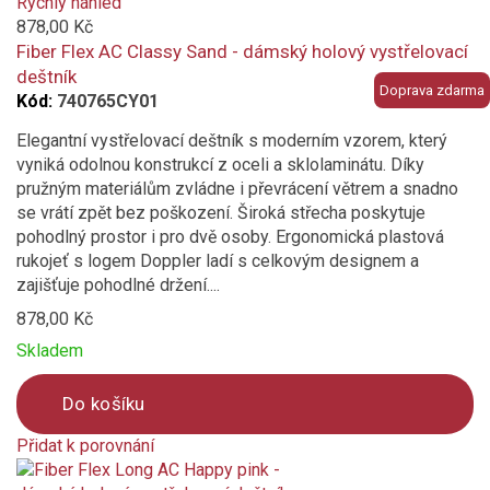
added
Rychlý náhled
to
878,00 Kč
compare
Fiber Flex AC Classy Sand - dámský holový vystřelovací
deštník
Doprava zdarma
Kód:
740765CY01
Elegantní vystřelovací deštník s moderním vzorem, který
vyniká odolnou konstrukcí z oceli a sklolaminátu. Díky
pružným materiálům zvládne i převrácení větrem a snadno
se vrátí zpět bez poškození. Široká střecha poskytuje
pohodlný prostor i pro dvě osoby. Ergonomická plastová
rukojeť s logem Doppler ladí s celkovým designem a
zajišťuje pohodlné držení....
878,00 Kč
Skladem
Do košíku
Přidat k porovnání
Product