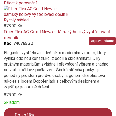
vínová
Přidat k porovnání
Product
is
fialová
added
Rychlý náhled
to
878,00 Kč
růžová
compare
Fiber Flex AC Good News - dámský holový vystřelovací
deštník
černá
Doprava zdarma
Kód:
740765GO
Elegantní vystřelovací deštník s moderním vzorem, který
petrolejová
vyniká odolnou konstrukcí z oceli a sklolaminátu. Díky
Vzor
pružným materiálům zvládne i převrácení větrem a snadno
se vrátí zpět bez poškození. Široká střecha poskytuje
geometrický / abstraktní
pohodlný prostor i pro dvě osoby. Ergonomická plastová
rukojeť s logem Doppler ladí s celkovým designem a
zajišťuje pohodlné držení....
jednobarevný
878,00 Kč
káro / kostka
Skladem
květinový
Do košíku