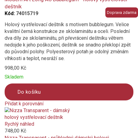
deštník
Doprava zdarma
Kód:
74015719
Holový vystřelovací deštník s motivem bubblegum. Velice
kvalitní černá konstrukce ze sklolaminátu a oceli. Poslední
dva díly ze sklolaminátu, při převrácení deštníku větrem
nedojde k jeho poškození, deštník se snadno překlopí zpět
do původní polohy. Polyesterový potah je odolný změnám
vlhkosti a teplot, nesráží se.
998,00 Kč
Skladem
Do košíku
Přidat k porovnání
Product
is
added
Rychlý náhled
to
748,00 Kč
compare
Nizza Transparent - průhledný dámský holový