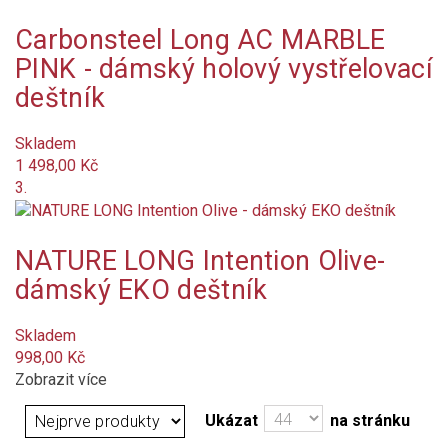
vystřelovací
Carbonsteel Long AC MARBLE
Určení
PINK - dámský holový vystřelovací
dámské
deštník
unisex
Skladem
1 498,00 Kč
Barva
3.
antracit
NATURE LONG Intention Olive-
béžová
dámský EKO deštník
oranžová tmavá
Skladem
998,00 Kč
šedá
Zobrazit více
žlutá
Ukázat
na stránku