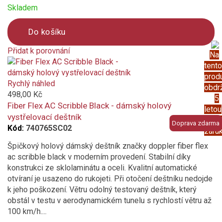
Skladem
Do košíku
Přidat k porovnání
Na
Product
tento
is
prod
added
Rychlý náhled
obdr
to
498,00 Kč
5
compare
Fiber Flex AC Scribble Black - dámský holový
letou
vystřelovací deštník
prod
Doprava zdarma
Kód:
740765SC02
záru
Špičkový holový dámský deštník značky doppler fiber flex
ac scribble black v moderním provedení. Stabilní díky
konstrukci ze sklolaminátu a oceli. Kvalitní automatické
otvíraní je usazeno do rukojeti. Při otočení deštníku nedojde
k jeho poškození. Větru odolný testovaný deštník, který
obstál v testu v aerodynamickém tunelu s rychlostí větru až
100 km/h....