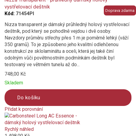
vystřelovací deštník
Doprava zdarma
Kód:
71454PI
Nizza transparent je dámský průhledný holový vystřelovací
deštník, pod který se pohodlně vejdou i dvě osoby.
Navzdory průměru střechy přes 1 m je poměrně lehký (váží
350 gramů). To je způsobeno jeho kvalitní odlehčenou
konstrukcí ze sklolaminátu a oceli, která jej také činí
odolným vůči povětrnostním podmínkám deštník byl
testovaný ve větrném tunelu až do...
748,00 Kč
Skladem
Do košíku
Přidat k porovnání
Product
is
added
Rychlý náhled
to
1 498,00 Kč