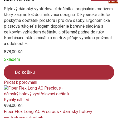
záru
Stylový dámský vystřelovací deštník s originálním motivem,
který zaujme každou milovnici designu. Díky široké střeše
poskytne dostatek prostoru i pro dvě osoby. Ergonomická
plastová rukojeť s logem doppler je barevně sladěná s
celkovým vzhledem deštníku a příjemně padne do ruky.
Kombinace sklolaminátu a oceli zajišťuje vysokou pružnost
a odolnost –...
878,00 Kč
Skladem
Do košíku
Přidat k porovnání
Product
is
added
Rychlý náhled
to
998,00 Kč
compare
Fiber Flex Long AC Precious - dámský holový
vystřelovací deštník