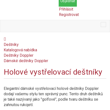
Objednat
Přihlásit
Registrovat
Tog
nav
Deštníky
Katalogová nabídka
Deštníky Doppler
Dámské deštníky Doppler
Holové vystřelovací deštníky
Cena
Kč
Kč
Elegantní dámské vystřelovací holové deštníky Doppler
Dostupnost
dodají vašemu stylu ten správný punc. Tento druh deštníků
je také nazývaný jako "golfové", podle tvaru deštníku se
Skladem
zahnutou rukojetí.