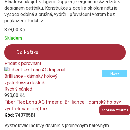
Plastová rukojeť s logem Doppler je ergonomická a ladí s
designem deštníku. Konstrukce z oceli a sklolaminátu je
vysoce odolná a pružná, vydrží i převrácení větrem bez
poškození. Potah z...
878,00 Kč
Skladem
Do košíku
Přidat k porovnání
Product
Nové
is
added
to
Rychlý náhled
compare
998,00 Kč
Fiber Flex Long AC Imperial Brilliance - dámský holový
vystřelovací deštník
Doprava zdarma
Kód:
740765BI
Vystřelovací holový deštník s jedinečným barevným