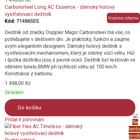
compare
Carbonsteel Long AC Essence - dámský holový
vystřelovací deštník
Doprava zdarma
Kód:
714865ES
Deštník od značky Doppler Magic Carbonsteel má vše, co
potřebujete v deštivém dni. Je praktický, funkční a zaujme
svým elegantním designem. Dámský holový deštník s
vystřelovacím mechanismem, který je odolný vůči větru. Hůl
i špička deštníku jsou z pevné oceli. Deštník byl testován ve
větrném tunelu BMW při rychlosti větru až 100 km/h.
Konstrukce z karbonu...
1 498,00 Kč
Skladem
Do košíku
Přidat k porovnání
Na
Product
tento
is
prod
added