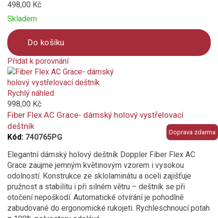
498,00 Kč
Skladem
Do košíku
Přidat k porovnání
Product
is
added
Rychlý náhled
to
998,00 Kč
compare
Fiber Flex AC Grace- dámský holový vystřelovací
deštník
Doprava zdarma
Kód:
740765PG
Elegantní dámský holový deštník Doppler Fiber Flex AC
Grace zaujme jemným květinovým vzorem i vysokou
odolností. Konstrukce ze sklolaminátu a oceli zajišťuje
pružnost a stabilitu i při silném větru – deštník se při
otočení nepoškodí. Automatické otvírání je pohodlně
zabudované do ergonomické rukojeti. Rychleschnoucí potah