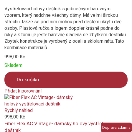
Vystřelovací holový deštník s jedinečným barevným
vzorem, který nadchne všechny dámy. Má velmi širokou
střechu, takže se pod ním mohou před deštěm ukrýt i dvě
osoby. Plastová ručka s logem doppler krásně padne do
ruky a k tomu je ještě barevně sladěná se zbytkem deštníku.
Zbytek konstrukce je vyrobený z oceli a sklolaminátu. Tato
kombinace materiálů...
998,00 Kč
Skladem
Do košíku
Přidat k porovnání
Product
is
added
Rychlý náhled
to
998,00 Kč
compare
Fiber Flex AC Vintage- dámský holový vystřelovací
Doprava zdarma
deštník