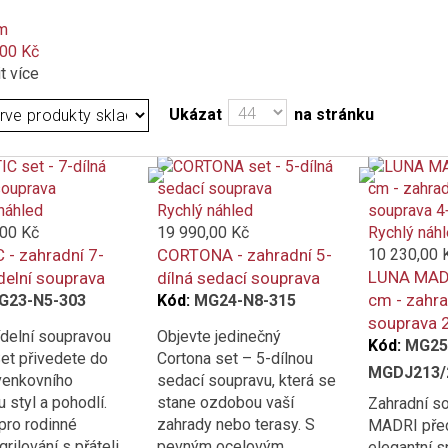
m
,00 Kč
t více
Ukázat
na stránku
náhled
Rychlý náhled
,00 Kč
19 990,00 Kč
Rychlý náh
 - zahradní 7-
CORTONA - zahradní 5-
10 230,00 
LUNA MADR
ídelní souprava
dílná sedací souprava
cm - zahra
G23-N5-303
Kód:
MG24-N8-315
souprava 
jídelní soupravou
Objevte jedinečný
Kód:
MG25
Set přivedete do
Cortona set – 5-dílnou
MGDJ213/
venkovního
sedací soupravu, která se
 styl a pohodlí.
stane ozdobou vaší
Zahradní s
 pro rodinné
zahrady nebo terasy. S
MADRI před
grilování s přáteli
pevným ocelovým
elegantní s