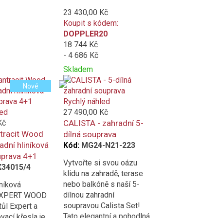
23 430,00 Kč
Koupit s kódem:
DOPPLER20
18 744 Kč
- 4 686 Kč
Skladem
Přidat
Product
Nové
k
is
porovnání
added
Rychlý náhled
to
led
27 490,00 Kč
compare
Kč
CALISTA - zahradní 5-
tracit Wood
dílná souprava
adní hliníková
Kód:
MG24-N21-223
uprava 4+1
Vytvořte si svou oázu
X34015/4
klidu na zahradě, terase
nebo balkóně s naší 5-
níková
dílnou zahradní
EXPERT WOOD
soupravou Calista Set!
tůl Expert a
Tato elegantní a pohodlná
vací křesla je