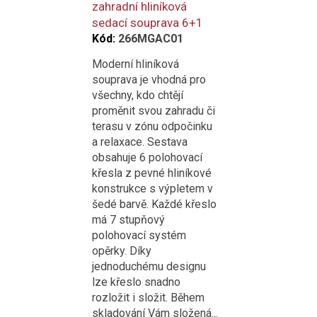
zahradní hliníková
sedací souprava 6+1
Kód:
266MGAC01
Moderní hliníková
souprava je vhodná pro
všechny, kdo chtějí
proměnit svou zahradu či
terasu v zónu odpočinku
a relaxace. Sestava
obsahuje 6 polohovací
křesla z pevné hliníkové
konstrukce s výpletem v
šedé barvě. Každé křeslo
má 7 stupňový
polohovací systém
opěrky. Díky
jednoduchému designu
lze křeslo snadno
rozložit i složit. Během
skladování Vám složená...