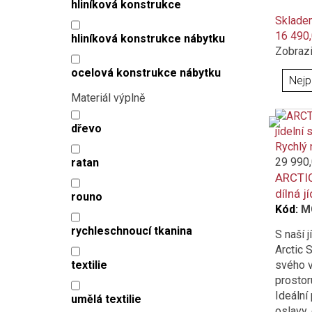
hliníková konstrukce
Sklade
16 490
hliníková konstrukce nábytku
Zobrazi
ocelová konstrukce nábytku
Materiál výplně
dřevo
Rychlý 
29 990
ratan
ARCTIC
dílná j
rouno
Kód:
M
rychleschnoucí tkanina
S naší 
Arctic 
textilie
svého 
prostoru
Ideální
umělá textilie
oslavy, 