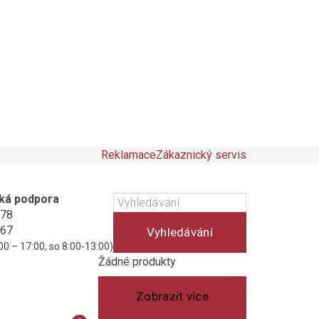
Reklamace
Zákaznický servis
ká podpora
178
467
Vyhledávání
00 – 17:00, so 8:00-13:00)
Košík
(prázdný)
Žádné produkty
Zobrazit více