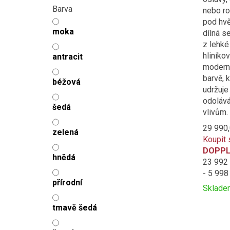
Barva
nebo ro
pod hvě
moka
dílná s
z lehké
hliníko
antracit
moderní
barvě, 
béžová
udržuje
odolává
šedá
vlivům.
29 990
zelená
Koupit 
DOPPL
hnědá
23 992
- 5 998
přírodní
Sklade
Přidat
Produc
tmavě šedá
k
is
porovná
added