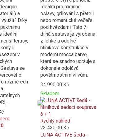
designu,
Ideální pro rodinné
teriálů a
oslavy, grilování s přáteli
 využití. Díky
nebo romantické večeře
paktnímu
pod hvězdami. Tato 7-
e ideální
dílná sestava je vyrobena
menší terasy,
z lehké a odolné
lkony i
hliníkové konstrukce v
osezení v
moderní mocca barvě,
ckých
která se snadno udržuje a
 Sestava se
dokonale odolává
tvercového
povětrnostním vlivům.
 o rozměrech
34 990,00 Kč
 a
Skladem
vatelných
Přidat
Product
I,...
k
is
Kč
porovnání
added
ódem:
to
Rychlý náhled
20
compare
23 430,00 Kč
LUNA ACTIVE šedá -