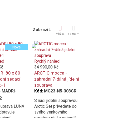
Zobrazit:
Mřížka
Seznam
Nové
led
Rychlý náhled
Kč
34 990,00 Kč
I 80 x 80
ARCTIC mocca -
dní sedací
zahradní 7-dílná jídelní
2+1
souprava
-MADRI-
Kód:
MG23-N5-303CR
2
S naší jídelní soupravou
ouprava LUNA
Arctic Set přivedete do
stavuje
svého venkovního
pojení
prostoru styl a pohodlí.