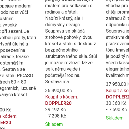
místem pro setkávání s
vhodná pro
spojuje moderní
rodinou a přáteli.
chtějí prom
 odolnost vůči
Nabízí krásný, ale i
zahradu či 
nostním
důmyslný design.
odpočinku a
a vysoký
Souprava se skládá
Souprava j
 při sezení. Je
z rohové pohovky, dvou
atraktivní d
volbou pro ty, kteří
křesel a stolu s deskou z
práškovému
ytvořit útulné a
bezpečnostního
tónu tmavéh
 posezení na
strukturovaného skla. Stůl
je použitý 
ahradě, terase
je možné rozložit, takže
všech křese
ostornějším
se k němu vejde i
elegantního
. Sestava se
početnější rodina.
kvalitních m
ze stolu PICASO
Sestava má...
rech 80 × 80
37 950,00 
egantních, luxusně
36 490,00 Kč
Koupit s k
vaných křesel
Koupit s kódem:
DOPPLER
DOPPLER20
30 360 Kč
29 192 Kč
- 7 590 Kč
,00 Kč
- 7 298 Kč
s kódem:
Skladem
ER20
Přidat
Product
Skladem
 Kč