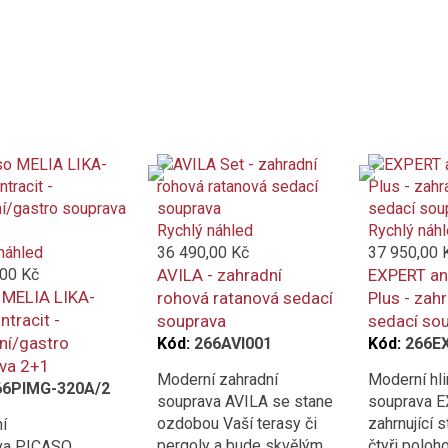
Rychlý náhled
Rychlý náh
náhled
36 490,00 Kč
37 950,00 
,00 Kč
AVILA - zahradní
EXPERT an
 MELIA LIKA-
rohová ratanová sedací
Plus - zahr
ntracit -
souprava
sedací so
ní/gastro
Kód:
266AVI001
Kód:
266E
va 2+1
Moderní zahradní
Moderní hli
66PIMG-320A/2
souprava AVILA se stane
souprava 
ozdobou Vaší terasy či
zahrnující s
í
pergoly a bude skvělým
čtyři poloho
va PICASO