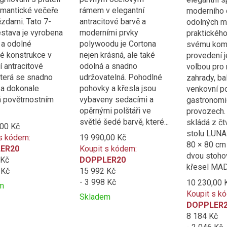
mantické večeře
rámem v elegantní
moderního 
zdami. Tato 7-
antracitové barvě a
odolných ma
estava je vyrobena
moderními prvky
praktického
 a odolné
polywoodu je Cortona
svému kom
vé konstrukce v
nejen krásná, ale také
provedení j
 antracitové
odolná a snadno
volbou pro 
která se snadno
udržovatelná. Pohodlné
zahrady, ba
 a dokonale
pohovky a křesla jsou
venkovní p
 povětrnostním
vybaveny sedacími a
gastronomi
opěrnými polštáři ve
provozech.
světlé šedé barvě, které...
skládá z č
,00 Kč
stolu LUNA
s kódem:
19 990,00 Kč
80 × 80 cm
ER20
Koupit s kódem:
dvou stoho
 Kč
DOPPLER20
křesel MADR
 Kč
15 992 Kč
- 3 998 Kč
10 230,00 
m
Koupit s k
t
Skladem
DOPPLER
Přidat
Product
8 184 Kč
ní
k
is