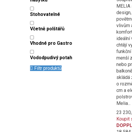
MELIA 
design,
Stohovatelné
povětr
vlivům 
Včetně polštářů
komfort
ideální 
Vhodné pro Gastro
chtějí v
funkční
Vododpudivý potah
menší z
nebo pr
Filtr produktů
balkoně
skládá 
o rozmě
cm a el
polstro
Melia...
23 230
Koupit 
DOPPL
18 584