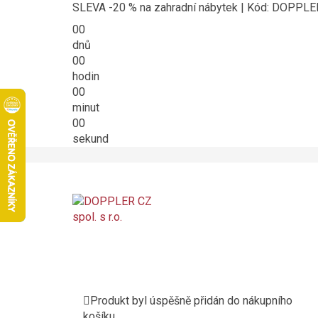
SLEVA -20 % na zahradní nábytek | Kód: DOPPL
00
dnů
00
hodin
00
minut
00
sekund
Produkt byl úspěšně přidán do nákupního
košíku