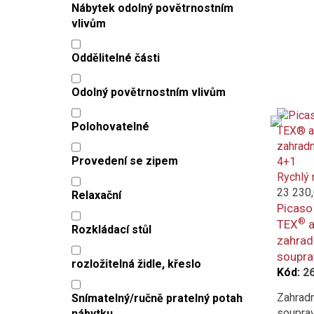
Nábytek odolný povětrnostním
vlivům
Oddělitelné části
Odolný povětrnostním vlivům
Polohovatelné
Provedení se zipem
Rychlý 
23 230
Relaxační
Picaso
®
TEX
a
Rozkládací stůl
zahrad
soupra
rozložitelná židle, křeslo
Kód:
2
Zahradn
Snímatelný/ručně pratelný potah
soupra
nábytku