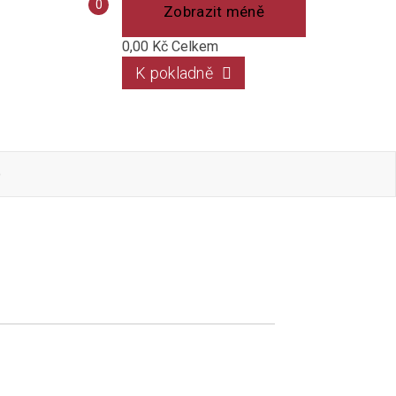
Porovnání
0
Zobrazit méně
produktů
0,00 Kč
Celkem
K pokladně
o