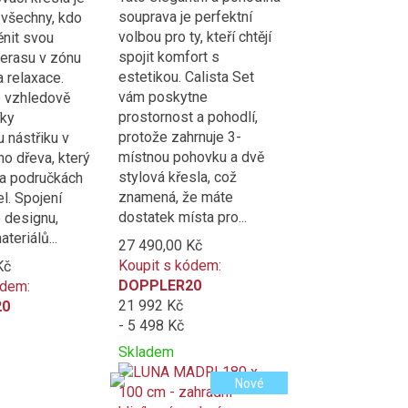
souprava je perfektní
 všechny, kdo
volbou pro ty, kteří chtějí
ěnit svou
spojit komfort s
terasu v zónu
estetikou. Calista Set
 relaxace.
vám poskytne
e vzhledově
prostornost a pohodlí,
íky
protože zahrnuje 3-
 nástřiku v
místnou pohovku a dvě
o dřeva, který
stylová křesla, což
na područkách
znamená, že máte
l. Spojení
dostatek místa pro...
 designu,
ateriálů...
27 490,00 Kč
Koupit s kódem:
Kč
DOPPLER20
ódem:
21 992 Kč
20
- 5 498 Kč
Skladem
Přidat
Product
Nové
k
is