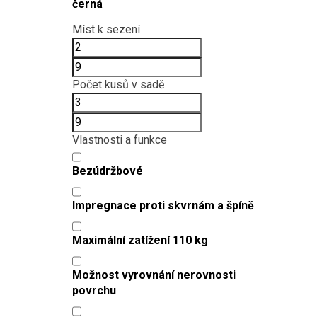
černá
to
compar
Míst k sezení
Počet kusů v sadě
Vlastnosti a funkce
Bezúdržbové
Impregnace proti skvrnám a špíně
Maximální zatížení 110 kg
Možnost vyrovnání nerovnosti
povrchu