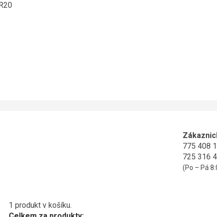
ER20
Zákaznic
775 408 
725 316 
(Po – Pá 8:
1 produkt v košíku.
Celkem za produkty: