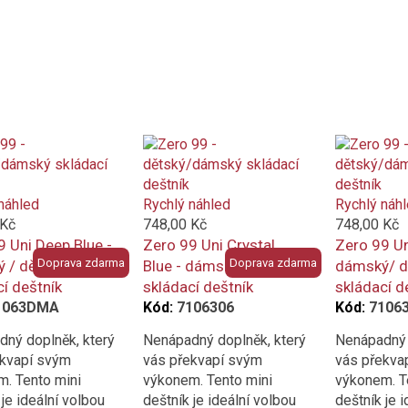
náhled
Rychlý náhled
Rychlý náh
 Kč
748,00 Kč
748,00 Kč
9 Uni Deep Blue -
Zero 99 Uni Crystal
Zero 99 Un
Doprava zdarma
Doprava zdarma
 / dětský
Blue - dámský/ dětský
dámský/ d
í deštník
skládací deštník
skládací d
1063DMA
Kód:
7106306
Kód:
7106
ný doplněk, který
Nenápadný doplněk, který
Nenápadný 
ekvapí svým
vás překvapí svým
vás překva
. Tento mini
výkonem. Tento mini
výkonem. T
 je ideální volbou
deštník je ideální volbou
deštník je 