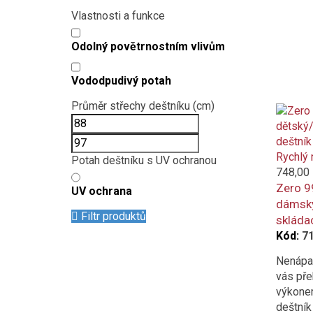
Vlastnosti a funkce
Odolný povětrnostním vlivům
Vododpudivý potah
Průměr střechy deštníku (cm)
Rychlý 
Potah deštníku s UV ochranou
748,00
Zero 9
UV ochrana
dámský
Filtr produktů
skládac
Kód:
7
Nenápad
vás př
výkonem
deštník