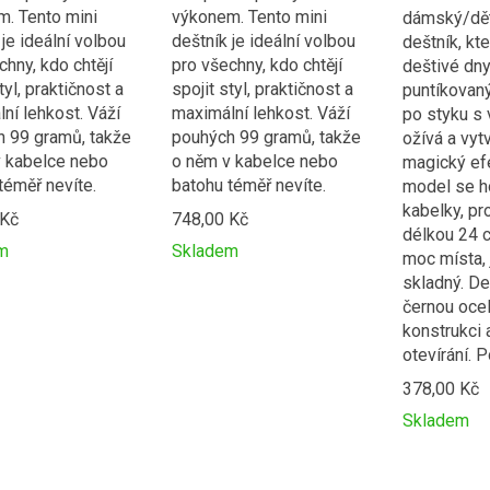
. Tento mini
výkonem. Tento mini
dámský/dět
 je ideální volbou
deštník je ideální volbou
deštník, kte
chny, kdo chtějí
pro všechny, kdo chtějí
deštivé dny
tyl, praktičnost a
spojit styl, praktičnost a
puntíkovaný
ní lehkost. Váží
maximální lehkost. Váží
po styku s
 99 gramů, takže
pouhých 99 gramů, takže
ožívá a vytv
 kabelce nebo
o něm v kabelce nebo
magický efe
téměř nevíte.
batohu téměř nevíte.
model se h
kabelky, pr
 Kč
748,00 Kč
délkou 24 
m
Skladem
moc místa, 
t
Přidat
Product
skladný. De
k
is
černou oce
ní
porovnání
added
konstrukci
to
otevírání. Po
e
compare
378,00 Kč
Skladem
Přidat
Product
k
is