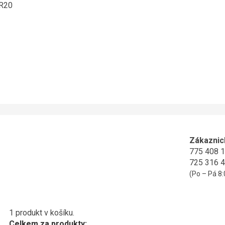
ER20
Zákaznic
775 408 
725 316 
(Po – Pá 8:
1 produkt v košíku.
Celkem za produkty: