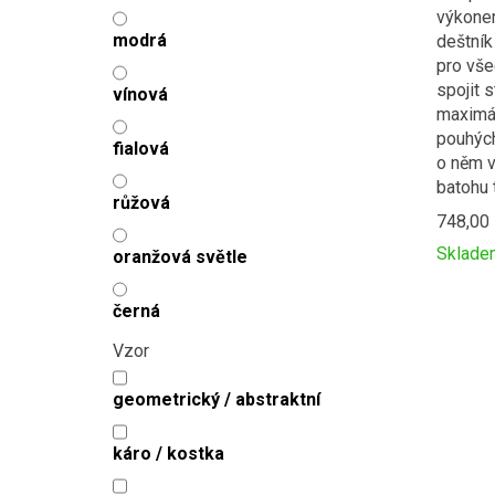
výkonem
modrá
deštník
pro vše
spojit s
vínová
maximál
pouhých
fialová
o něm v
batohu 
růžová
748,00
Sklade
oranžová světle
Přidat
Produc
k
is
černá
porovná
added
to
Vzor
compar
geometrický / abstraktní
káro / kostka