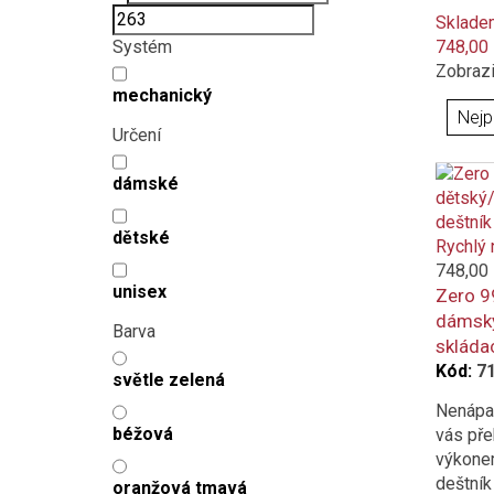
Sklade
Systém
748,00
Zobrazi
mechanický
Určení
dámské
dětské
Rychlý 
748,00
unisex
Zero 9
dámský
Barva
skládac
Kód:
7
světle zelená
Nenápad
béžová
vás př
výkonem
deštník
oranžová tmavá