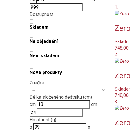
1.
Dostupnost
Zero
Skladem
Na objednání
Sklade
748,00
2.
Není skladem
Nové produkty
Zero
Značka
Sklade
748,00
Délka složeného deštníku (cm)
3.
cm
cm
Hmotnost (g)
Zero
g
g