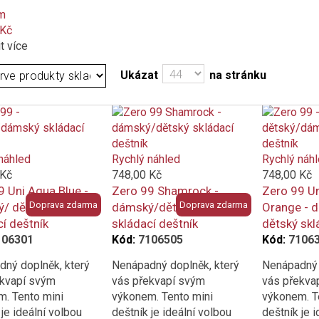
m
 Kč
t více
Ukázat
na stránku
náhled
Rychlý náhled
Rychlý náh
 Kč
748,00 Kč
748,00 Kč
9 Uni Aqua Blue -
Zero 99 Shamrock -
Zero 99 Un
Doprava zdarma
Doprava zdarma
/ dětský
dámský/dětský
Orange - 
í deštník
skládací deštník
dětský skl
106301
Kód:
7106505
Kód:
7106
ný doplněk, který
Nenápadný doplněk, který
Nenápadný 
ekvapí svým
vás překvapí svým
vás překva
. Tento mini
výkonem. Tento mini
výkonem. T
 je ideální volbou
deštník je ideální volbou
deštník je 