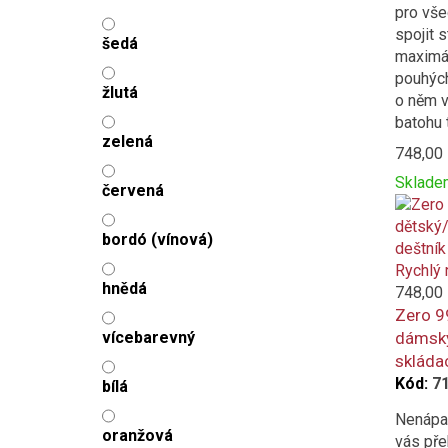
pro vše
spojit s
šedá
maximál
pouhých
žlutá
o něm v
batohu 
zelená
748,00
Sklade
červená
Přidat
Produc
k
is
bordó (vínová)
porovná
added
to
Rychlý 
hnědá
compar
748,00
Zero 99
vícebarevný
dámský
skládac
Kód:
7
bílá
Nenápad
oranžová
vás př