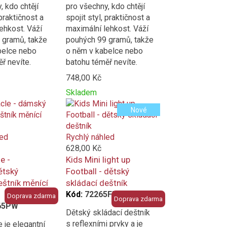
, kdo chtějí
pro všechny, kdo chtějí
 praktičnost a
spojit styl, praktičnost a
ehkost. Váží
maximální lehkost. Váží
 gramů, takže
pouhých 99 gramů, takže
belce nebo
o něm v kabelce nebo
ř nevíte.
batohu téměř nevíte.
748,00 Kč
Skladem
Přidat
Product
Nové
k
is
porovnání
added
to
led
Rychlý náhled
compare
628,00 Kč
e -
Kids Mini light up
ětský
Football - dětský
eštník měnící
skládací deštník
Kód:
72265FB
Doprava zdarma
Doprava zdarma
65PW
Dětský skládací deštník
s reflexními prvky a je
e je elegantní