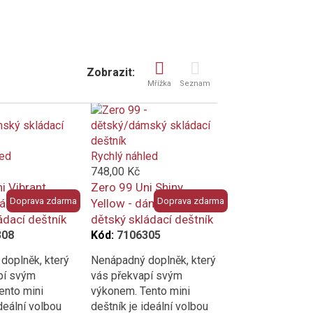
Zobrazit:
Mřížka
Seznam
led
Rychlý náhled
748,00 Kč
i Vibrant
Zero 99 Uni Shiny
Doprava zdarma
Doprava zdarma
dámský/
Yellow - dámský/
ádací deštník
dětský skládací deštník
308
Kód:
7106305
doplněk, který
Nenápadný doplněk, který
pí svým
vás překvapí svým
ento mini
výkonem. Tento mini
ideální volbou
deštník je ideální volbou