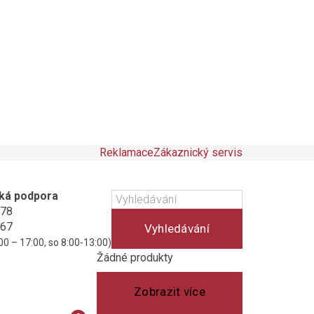
Reklamace
Zákaznický servis
ká podpora
178
467
Vyhledávání
00 – 17:00, so 8:00-13:00)
Košík
(prázdný)
Žádné produkty
Zobrazit více