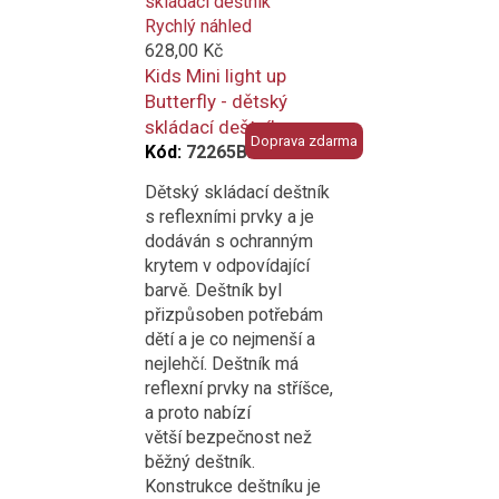
porovnání
added
to
Rychlý náhled
compare
628,00 Kč
Kids Mini light up
Butterfly - dětský
skládací deštník
Doprava zdarma
Kód:
72265BF
Dětský skládací deštník
s reflexními prvky a je
dodáván s ochranným
krytem v odpovídající
barvě. Deštník byl
přizpůsoben potřebám
dětí a je co nejmenší a
nejlehčí. Deštník má
reflexní prvky na stříšce,
a proto nabízí
větší bezpečnost než
běžný deštník.
Konstrukce deštníku je