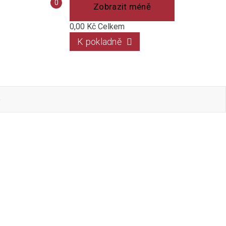
Porovnání
0
Zobrazit méně
produktů
0,00 Kč
Celkem
K pokladně
o