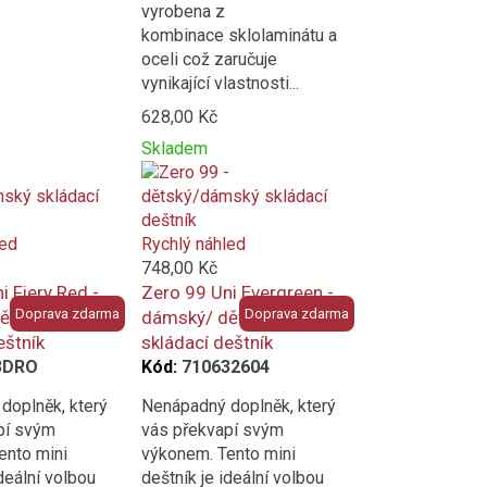
vyrobena z
kombinace sklolaminátu a
oceli což zaručuje
vynikající vlastnosti...
628,00 Kč
Skladem
Přidat
Product
k
is
porovnání
added
to
led
Rychlý náhled
compare
748,00 Kč
i Fiery Red -
Zero 99 Uni Evergreen -
Doprava zdarma
Doprava zdarma
ětský
dámský/ dětský
eštník
skládací deštník
3DRO
Kód:
710632604
doplněk, který
Nenápadný doplněk, který
pí svým
vás překvapí svým
ento mini
výkonem. Tento mini
ideální volbou
deštník je ideální volbou