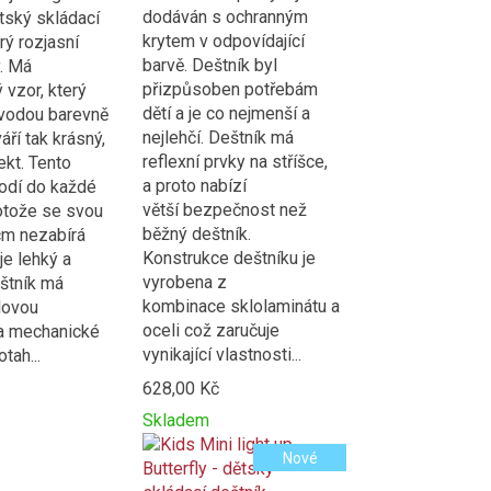
dodáván s ochranným
ský skládací
krytem v odpovídající
rý rozjasní
barvě. Deštník byl
. Má
přizpůsoben potřebám
 vzor, který
dětí a je co nejmenší a
 vodou barevně
nejlehčí. Deštník má
áří tak krásný,
reflexní prvky na stříšce,
kt. Tento
a proto nabízí
odí do každé
větší bezpečnost než
otože se svou
běžný deštník.
cm nezabírá
Konstrukce deštníku je
je lehký a
vyrobena z
štník má
kombinace sklolaminátu a
lovou
oceli což zaručuje
 a mechanické
vynikající vlastnosti...
tah...
628,00 Kč
Skladem
Přidat
Product
Nové
k
is