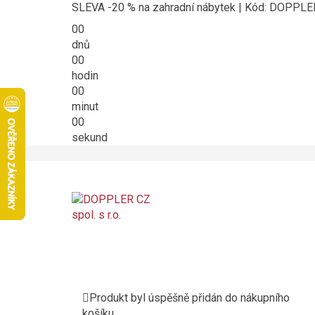
SLEVA -20 % na zahradní nábytek | Kód: DOPPL
00
dnů
00
hodin
00
minut
00
sekund
Produkt byl úspěšně přidán do nákupního
košíku