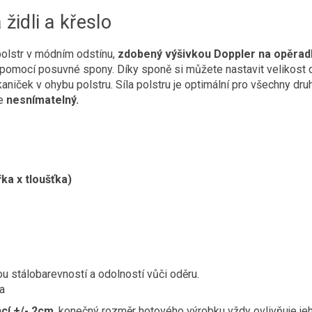
židli a křeslo
polstr v módním odstínu,
zdobený výšivkou Doppler na opěrad
pomocí posuvné spony. Díky sponě si můžete nastavit velikost d
niček v ohybu polstru. Síla polstru je optimální pro všechny druh
e
nesnímatelný.
řka x tloušťka)
 stálobarevností a odolností vůči oděru.
a
ncí +/- 2cm
, konečný rozměr hotového výrobku vždy ovlivňuje jeho 