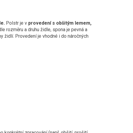
le.
Polstr je v
provedení s obšitým lemem,
le rozměru a druhu židle, spona je pevná a
y židlí. Provedení je vhodné i do náročných
konkrétní zpracování (např. obšití, prošití