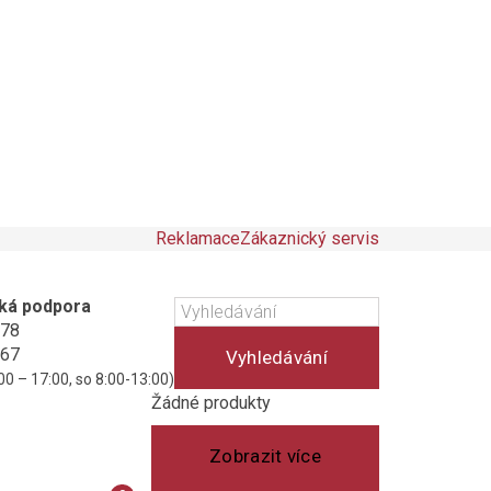
Reklamace
Zákaznický servis
ká podpora
178
467
Vyhledávání
00 – 17:00, so 8:00-13:00)
Košík
(prázdný)
Žádné produkty
Zobrazit více