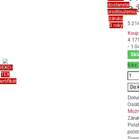
dostanete
a 
prodlouženou
záruku
5 21
3 roky
Koup
4 17
- 1 0
Skl
6
ks
OEKO-
Poče
TEX
ertifikát
Do 
Doru
Osob
Možno
Záru
Polst
polst
Doppl