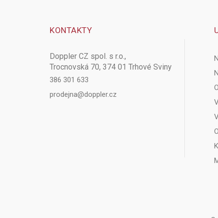
KONTAKTY
Doppler CZ spol. s r.o.,
N
Trocnovská 70, 374 01 Trhové Sviny
N
386 301 633
O
prodejna@doppler.cz
V
V
O
K
M