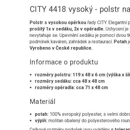
CITY 4418 vysoký - polstr na 
Polstr s vysokou opěrkou
řady CITY. Elegantní 
prošitý 1x v sedáku, 2x v opěradle.
Uchycení je 
nevytahuje se. Upevnění sedáku je pomocí dvou tka
podmínek kaváren, zahrádek a restaurací.
Potah
j
Vyrobeno v České republice.
Informace o produktu
rozměry polstru: 119 x 48 x 6 cm (výška x ší
rozměry sedáku: cca 48 x 48 cm
rozměry opěradla: cca 71 x 48 cm
Materiál
potah:
100% evropský polyester, s velmi dobrou
výplň:
molitan obalený do polyesterového roun
Celkové rozměry podušek jsou uváděny
s tolera