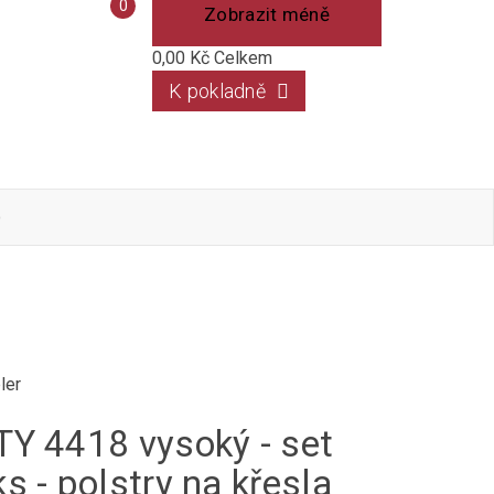
Porovnání
0
Zobrazit méně
produktů
0,00 Kč
Celkem
K pokladně
o
ler
TY 4418 vysoký - set
ks - polstry na křesla