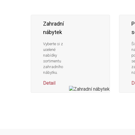
Zahradní
P
nábytek
s
Vyberte si z
Ši
ucelené
n
nabídky
po
sortimentu
s
zahradního
z
nábytku.
ná
Detail
D