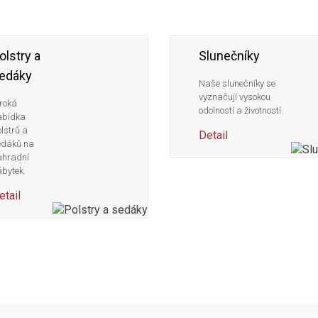
olstry a
Slunečníky
edáky
Naše slunečníky se
vyznačují vysokou
roká
odolností a životností.
abídka
lstrů a
Detail
edáků na
ahradní
bytek.
etail