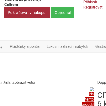
Přihlásit
Celkem
Registrovat
Pokračovat v nákupu
Objednat
ky
Pláštěnky a ponča
Luxusní zahradní nábytek
Gastr
Zobrazit větší
Dopp
CI
Na
tento
6 
produkt