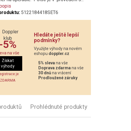
 popis
produktu:
5122184418SET6
Hledáte ještě lepší
podmínky?
-5%
Využijte výhody na novém
leva na vše
eshopu
doppler.cz
Získat
5% sleva
na vše
výhody
Doprava zdarma
na vše
30 dnů
na vrácení
egistrace je
Prodloužené záruky
ZDARMA
produktů
Prohlédnuté produkty