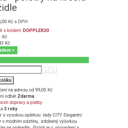
židle
4,00 Kč
s DPH
it s kódem:
DOPPLER20
1 Kč
43 Kč
adem >
t
košíku
čení na adresu
od 99,00 Kč
ní odběr
Zdarma
sti dopravy a platby
ka
3 roky
r s vysokou opěrkou řady CITY. Elegantní
r v módním odstínu, zdobený výšivkou
er na opěradle. Polstr je v provedení s...