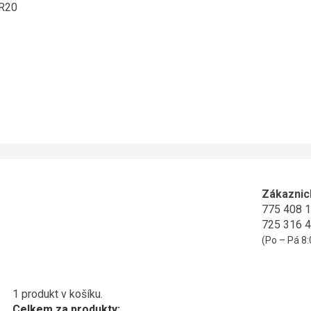
ER20
Zákaznic
775 408 
725 316 
(Po – Pá 8:
1 produkt v košíku.
Celkem za produkty: