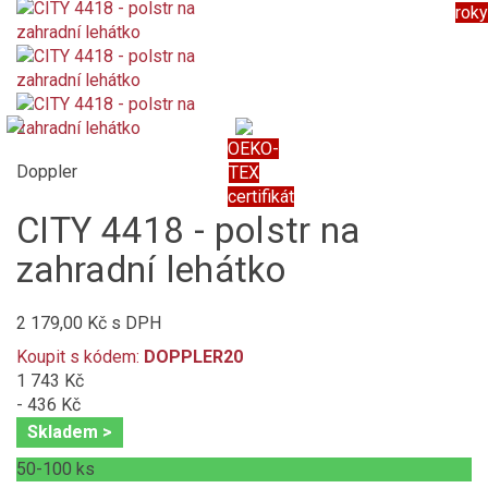
roky
OEKO-
Doppler
TEX
certifikát
CITY 4418 - polstr na
zahradní lehátko
2 179,00 Kč
s DPH
Koupit s kódem:
DOPPLER20
1 743 Kč
- 436 Kč
Skladem >
50-100
ks