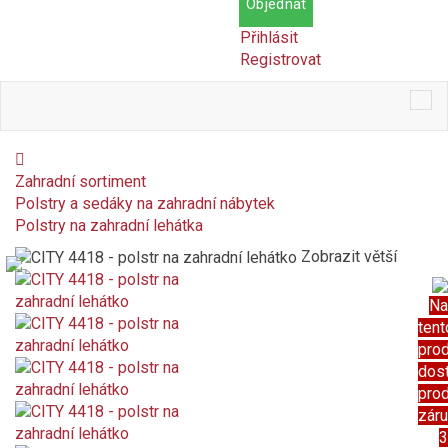
Objednat
Přihlásit
Registrovat
Tog
nav
Zahradní sortiment
Polstry a sedáky na zahradní nábytek
Polstry na zahradní lehátka
Zobrazit větší
Na
tent
pro
dos
pro
zár
3