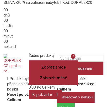
SLEVA -20 % na zahradní nábytek | Kód: DOPPLER20
00
dnů
00
hodin
00
minut
00
sekund
Košík
(prázdný)
Porovnání
Žádné produkty
0
produktů
Zobrazit více
Vyhledávání
Zobrazit méně
Produkt byl úspěšně
1 produkt v košíku.
přidán do nákupního
Celkem za produkty:
0,00 Kč
Celkem
košíku
Celkem
K pokladně
Počet položek:
Pokračovat v nákupu
Celkem