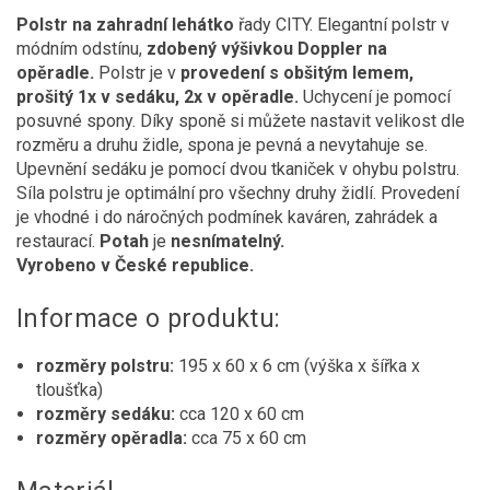
Polstr na zahradní lehátko
řady CITY. Elegantní polstr v
módním odstínu,
zdobený výšivkou Doppler na
opěradle.
Polstr je v
provedení s obšitým lemem,
prošitý 1x v sedáku, 2x v opěradle.
Uchycení je pomocí
posuvné spony. Díky sponě si můžete nastavit velikost dle
rozměru a druhu židle, spona je pevná a nevytahuje se.
Upevnění sedáku je pomocí dvou tkaniček v ohybu polstru.
Síla polstru je optimální pro všechny druhy židlí. Provedení
je vhodné i do náročných podmínek kaváren, zahrádek a
restaurací.
Potah
je
nesnímatelný.
Vyrobeno v České republice.
Informace o produktu:
rozměry polstru:
195 x 60 x 6 cm (výška x šířka x
tloušťka)
rozměry sedáku:
cca 120 x 60 cm
rozměry opěradla:
cca 75 x 60 cm