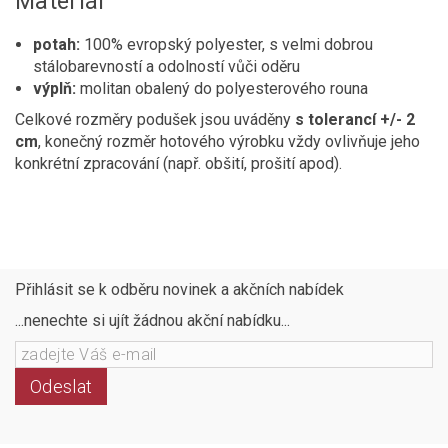
Materiál
potah:
100% evropský polyester, s velmi dobrou
stálobarevností a odolností vůči oděru
výplň:
molitan obalený do polyesterového rouna
Celkové rozměry podušek jsou uváděny
s tolerancí +/- 2
cm
, konečný rozměr hotového výrobku vždy ovlivňuje jeho
konkrétní zpracování (např. obšití, prošití apod).
Přihlásit se k odběru novinek a akčních nabídek
...nenechte si ujít žádnou akční nabídku...
Odeslat
Následujte
Facebook
Instagram
Pinterest
YouTube