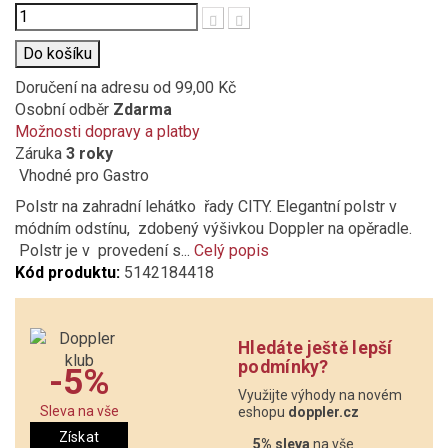
Počet
Do košíku
Doručení na adresu
od 99,00 Kč
Osobní odběr
Zdarma
Možnosti dopravy a platby
Záruka
3 roky
Vhodné pro Gastro
Polstr na zahradní lehátko řady CITY. Elegantní polstr v
módním odstínu, zdobený výšivkou Doppler na opěradle.
Polstr je v provedení s...
Celý popis
Kód produktu:
5142184418
Hledáte ještě lepší
podmínky?
-5%
Využijte výhody na novém
Sleva na vše
eshopu
doppler.cz
Získat
5% sleva
na vše