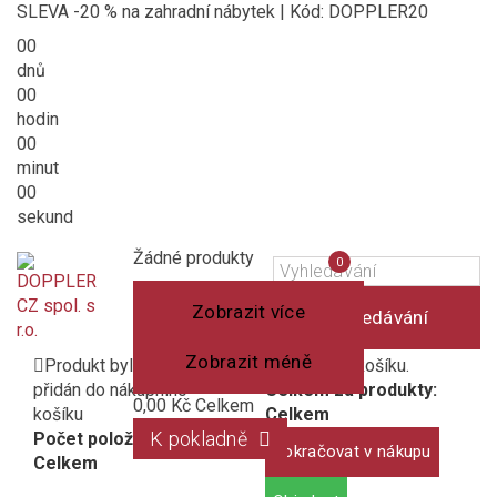
SLEVA -20 % na zahradní nábytek | Kód: DOPPLER20
00
dnů
00
hodin
00
minut
00
sekund
Košík
(prázdný)
Porovnání
Žádné produkty
0
produktů
Zobrazit více
Vyhledávání
Zobrazit méně
Produkt byl úspěšně
1 produkt v košíku.
přidán do nákupního
Celkem za produkty:
0,00 Kč
Celkem
košíku
Celkem
K pokladně
Počet položek:
Pokračovat v nákupu
Celkem