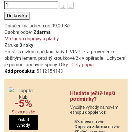
Počet
Do košíku
Doručení na adresu
od 99,00 Kč
Osobní odběr
Zdarma
Možnosti dopravy a platby
Záruka
3 roky
Polstr s nízkou opěrkou řady LIVING je v provedení s
obšitým lemem, prošitý kroužkově 2x v opěradle. Uchycení
je pomocí posuvné spony. Díky...
Celý popis
Kód produktu:
5112154143
Hledáte ještě lepší
podmínky?
-5%
Využijte výhody na novém
Sleva na vše
eshopu
doppler.cz
Získat
5% sleva
na vše
výhody
Doprava zdarma
na vše
30 dnů
na vrácení