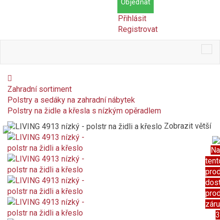
Objednat
Přihlásit
Registrovat
Tog
nav
Zahradní sortiment
Polstry a sedáky na zahradní nábytek
Polstry na židle a křesla s nízkým opěradlem
Zobrazit větší
Na
tent
pro
dos
pro
zár
3