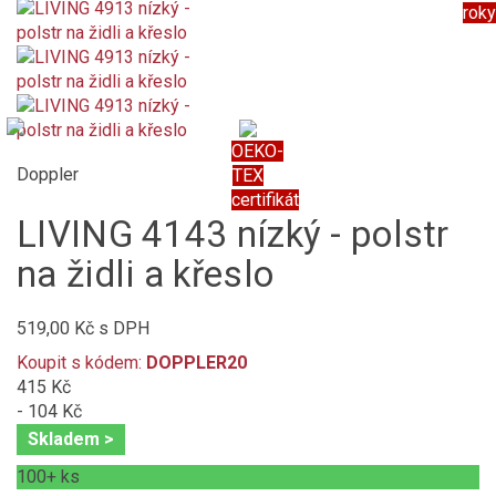
roky
OEKO-
Doppler
TEX
certifikát
LIVING 4143 nízký - polstr
na židli a křeslo
519,00 Kč
s DPH
Koupit s kódem:
DOPPLER20
415 Kč
- 104 Kč
Skladem >
100+
ks