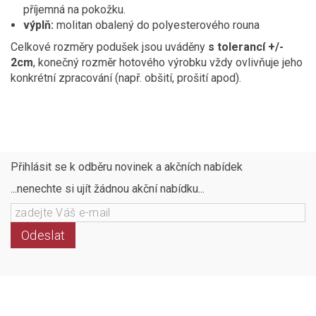
příjemná na pokožku.
výplň:
molitan obalený do polyesterového rouna
Celkové rozměry podušek jsou uváděny
s tolerancí +/-
2cm
, konečný rozměr hotového výrobku vždy ovlivňuje jeho
konkrétní zpracování (např. obšití, prošití apod).
Přihlásit se k odběru novinek a akčních nabídek
...nenechte si ujít žádnou akční nabídku...
Odeslat
Následujte
Facebook
Instagram
Pinterest
YouTube
nás