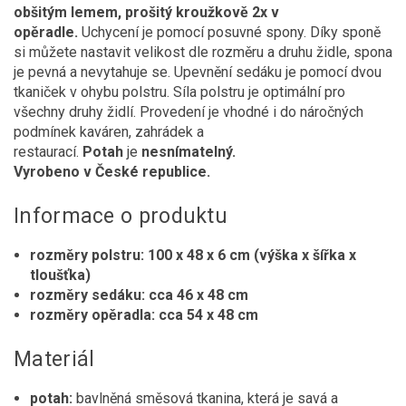
obšitým lemem, prošitý kroužkově 2x v
opěradle.
Uchycení je pomocí posuvné spony. Díky sponě
si můžete nastavit velikost dle rozměru a druhu židle, spona
je pevná a nevytahuje se. Upevnění sedáku je pomocí dvou
tkaniček v ohybu polstru. Síla polstru je optimální pro
všechny druhy židlí. Provedení je vhodné i do náročných
podmínek kaváren, zahrádek a
restaurací.
Potah
je
nesnímatelný.
Vyrobeno v České republice.
Informace o produktu
rozměry polstru: 100 x 48 x 6 cm (výška x šířka x
tloušťka)
rozměry sedáku: cca 46 x 48 cm
rozměry opěradla: cca 54 x 48 cm
Materiál
potah:
bavlněná směsová tkanina, která je savá a