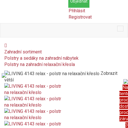
Objednat
Přihlásit
Registrovat
Tog
nav
Zahradní sortiment
Polstry a sedáky na zahradní nábytek
Polstry na zahradní relaxační křesla
Zobrazit
větší
Na
tent
pro
dos
pro
zár
3