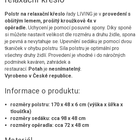
Polstr na relaxační křeslo
řady LIVING je v
provedení s
obšitým lemem, prošitý kroužkově 4x v
opěradle.
Uchycení je pomocí posuvné spony. Díky sponě
si můžete nastavit velikost dle rozměru a druhu židle, spona
je pevná a nevytahuje se. Upevnění sedáku je pomocí dvou
tkaniček v ohybu polstru. Síla polstru je optimální pro
všechny druhy židlí. Provedení je vhodné i do náročných
podmínek kaváren, zahrádek a
restaurací.
Potah
je
nesnímatelný.
Vyrobeno v České republice.
Informace o produktu:
rozměry polstru: 170 x 48 x 6 cm (výška x šířka x
tloušťka)
rozměry sedáku: cca 98 x 48 cm
rozměry opěradla: cca 72 x 48 cm