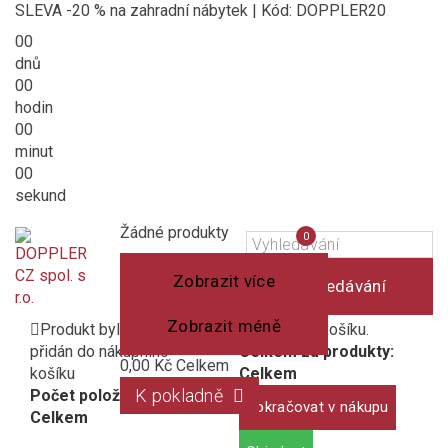
SLEVA -20 % na zahradní nábytek | Kód: DOPPLER20
00
dnů
00
hodin
00
minut
00
sekund
Košík
(prázdný)
Porovnání
Žádné produkty
0
produktů
Zobrazit více
Vyhledávání
Zobrazit méně
Produkt byl úspěšně
1 produkt v košíku.
přidán do nákupního
Celkem za produkty:
0,00 Kč
Celkem
košíku
Celkem
K pokladně
Počet položek:
Pokračovat v nákupu
Celkem