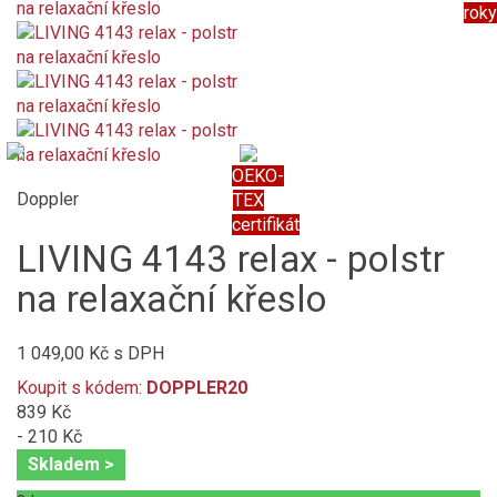
roky
OEKO-
Doppler
TEX
certifikát
LIVING 4143 relax - polstr
na relaxační křeslo
1 049,00 Kč
s DPH
Koupit s kódem:
DOPPLER20
839 Kč
- 210 Kč
Skladem >