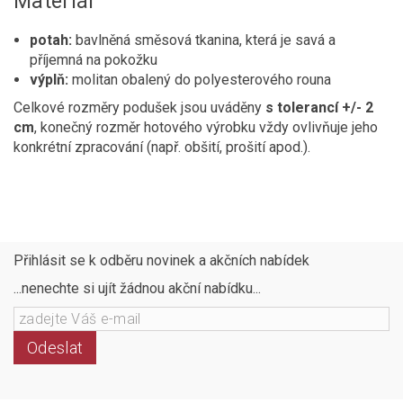
Materiál
potah:
bavlněná směsová tkanina, která je savá a
příjemná na pokožku
výplň:
molitan obalený do polyesterového rouna
Celkové rozměry podušek jsou uváděny
s tolerancí +/- 2
cm
, konečný rozměr hotového výrobku vždy ovlivňuje jeho
konkrétní zpracování (např. obšití, prošití apod.).
Přihlásit se k odběru novinek a akčních nabídek
...nenechte si ujít žádnou akční nabídku...
Odeslat
Následujte
Facebook
Instagram
Pinterest
YouTube