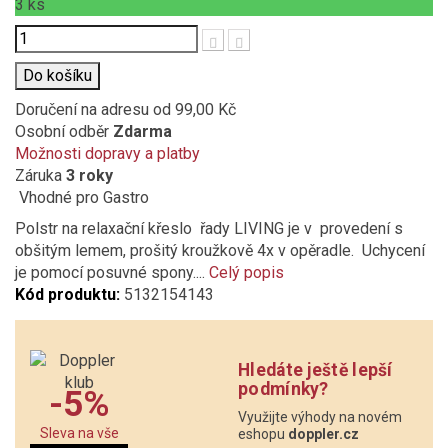
3
ks
Počet
Do košíku
Doručení na adresu
od 99,00 Kč
Osobní odběr
Zdarma
Možnosti dopravy a platby
Záruka
3 roky
Vhodné pro Gastro
Polstr na relaxační křeslo řady LIVING je v provedení s
obšitým lemem, prošitý kroužkově 4x v opěradle. Uchycení
je pomocí posuvné spony....
Celý popis
Kód produktu:
5132154143
Hledáte ještě lepší
podmínky?
-5%
Využijte výhody na novém
Sleva na vše
eshopu
doppler.cz