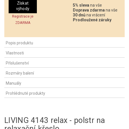
Získat
5% sleva
na vše
výhody
Doprava zdarma
na vše
30 dnů
na vrácení
Registrace je
Prodloužené záruky
ZDARMA
Popis produktu
Vlastnosti
Příslušenství
Rozměry balení
Manuály
Prohlédnuté produkty
LIVING 4143 relax - polstr na
relaxační křeslo