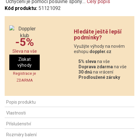
Uchycení je pomocí posuvné spony....
Celý popis
Kód produktu:
51121092
Hledáte ještě lepší
podmínky?
-5%
Využijte výhody na novém
Sleva na vše
eshopu
doppler.cz
Získat
5% sleva
na vše
výhody
Doprava zdarma
na vše
30 dnů
na vrácení
Registrace je
Prodloužené záruky
ZDARMA
Popis produktu
Vlastnosti
Příslušenství
Rozměry balení