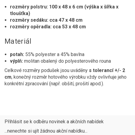
rozměry polstru: 100 x 48 x 6 cm (výška x šířka x
tloušťka)
rozměry sedáku: cca 47 x 48 cm
rozměry opěradla: cca 53 x 48 cm
Materiál
potah:
55% polyester a 45% bavlna
výplň:
molitan obalený do polyesterového rouna
Celkové rozměry podušek jsou uváděny
s tolerancí +/- 2
cm
, konečný rozměr hotového výrobku vždy ovlivňuje jeho
konkrétní zpracování (např. obšití, prošití apod.).
Přihlásit se k odběru novinek a akčních nabídek
...nenechte si ujít žádnou akční nabídku...