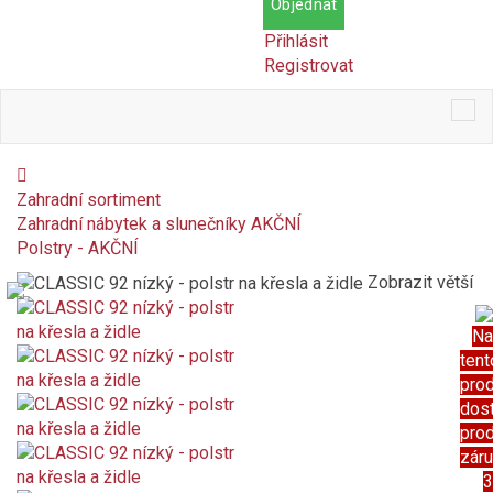
Objednat
Přihlásit
Registrovat
Tog
nav
Zahradní sortiment
Zahradní nábytek a slunečníky AKČNÍ
Polstry - AKČNÍ
Zobrazit větší
Na
tent
pro
dos
pro
zár
3