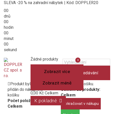
SLEVA -20 % na zahradní nábytek | Kód: DOPPLER20
00
dnů
00
hodin
00
minut
00
sekund
Košík
(prázdný)
Porovnání
Žádné produkty
0
produktů
Zobrazit více
Vyhledávání
Zobrazit méně
Produkt byl úspěšně
1 produkt v košíku.
přidán do nákupního
Celkem za produkty:
0,00 Kč
Celkem
košíku
Celkem
K pokladně
Počet položek:
Pokračovat v nákupu
Celkem