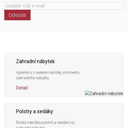
Odeslat
Následujte
Facebook
Instagram
Pinterest
YouTube
nás
Zahradní nábytek
Vyberte si z ucelené nabídky sortimentu
zahradního nábytku.
Detail
Polstry a sedáky
Široká nabídka polstrů a sedáků na
zahradní nábytek.