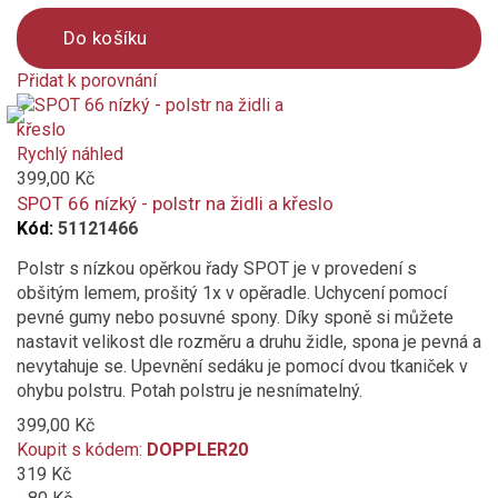
Do košíku
Přidat k porovnání
Product
is
added
Rychlý náhled
to
399,00 Kč
compare
SPOT 66 nízký - polstr na židli a křeslo
Kód:
51121466
Polstr s nízkou opěrkou řady SPOT je v provedení s
obšitým lemem, prošitý 1x v opěradle. Uchycení pomocí
pevné gumy nebo posuvné spony. Díky sponě si můžete
nastavit velikost dle rozměru a druhu židle, spona je pevná a
nevytahuje se. Upevnění sedáku je pomocí dvou tkaniček v
ohybu polstru. Potah polstru je nesnímatelný.
399,00 Kč
Koupit s kódem:
DOPPLER20
319 Kč