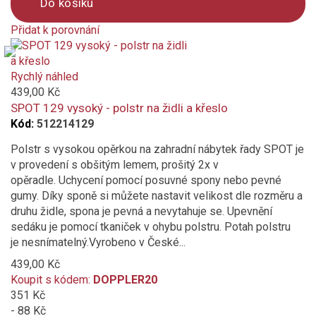
Do košíku
Přidat k porovnání
Product
is
added
Rychlý náhled
to
439,00 Kč
compare
SPOT 129 vysoký - polstr na židli a křeslo
Kód:
512214129
Polstr s vysokou opěrkou na zahradní nábytek řady SPOT je
v provedení s obšitým lemem, prošitý 2x v
opěradle. Uchycení pomocí posuvné spony nebo pevné
gumy. Díky sponě si můžete nastavit velikost dle rozměru a
druhu židle, spona je pevná a nevytahuje se. Upevnění
sedáku je pomocí tkaniček v ohybu polstru. Potah polstru
je nesnímatelný.Vyrobeno v České...
439,00 Kč
Koupit s kódem:
DOPPLER20
351 Kč
- 88 Kč