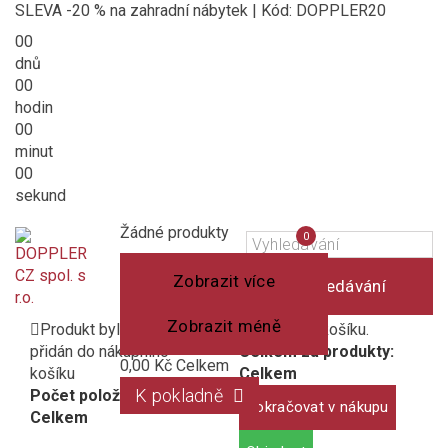
SLEVA -20 % na zahradní nábytek | Kód: DOPPLER20
00
dnů
00
hodin
00
minut
00
sekund
Košík
(prázdný)
Porovnání
Žádné produkty
0
produktů
Zobrazit více
Vyhledávání
Zobrazit méně
Produkt byl úspěšně
1 produkt v košíku.
přidán do nákupního
Celkem za produkty:
0,00 Kč
Celkem
košíku
Celkem
K pokladně
Počet položek:
Pokračovat v nákupu
Celkem