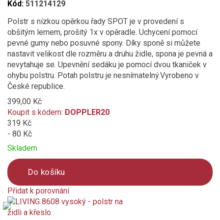
Kód:
511214129
Polstr s nízkou opěrkou řady SPOT je v provedení s
obšitým lemem, prošitý 1x v opěradle. Uchycení pomocí
pevné gumy nebo posuvné spony. Díky sponě si můžete
nastavit velikost dle rozměru a druhu židle, spona je pevná a
nevytahuje se. Upevnění sedáku je pomocí dvou tkaniček v
ohybu polstru. Potah polstru je nesnímatelný.Vyrobeno v
České republice.
399,00 Kč
Koupit s kódem:
DOPPLER20
319 Kč
- 80 Kč
Skladem
Do košíku
Přidat k porovnání
Product
is