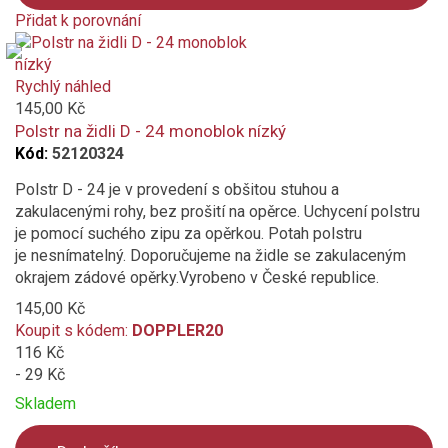
Přidat k porovnání
Product
is
added
Rychlý náhled
to
145,00 Kč
compare
Polstr na židli D - 24 monoblok nízký
Kód:
52120324
Polstr D - 24 je v provedení s obšitou stuhou a
zakulacenými rohy, bez prošití na opěrce. Uchycení polstru
je pomocí suchého zipu za opěrkou. Potah polstru
je nesnímatelný. Doporučujeme na židle se zakulaceným
okrajem zádové opěrky.Vyrobeno v České republice.
145,00 Kč
Koupit s kódem:
DOPPLER20
116 Kč
- 29 Kč
Skladem