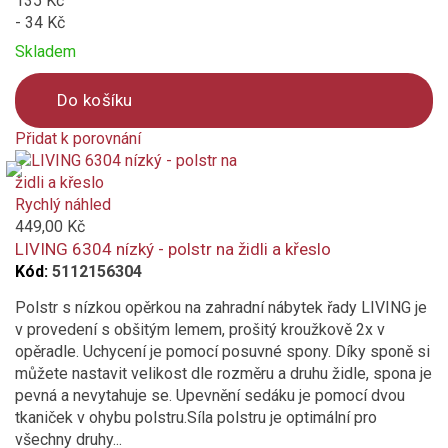
135 Kč
- 34 Kč
Skladem
Do košíku
Přidat k porovnání
Product
is
added
Rychlý náhled
to
449,00 Kč
compare
LIVING 6304 nízký - polstr na židli a křeslo
Kód:
5112156304
Polstr s nízkou opěrkou na zahradní nábytek řady LIVING je
v provedení s obšitým lemem, prošitý kroužkově 2x v
opěradle. Uchycení je pomocí posuvné spony. Díky sponě si
můžete nastavit velikost dle rozměru a druhu židle, spona je
pevná a nevytahuje se. Upevnění sedáku je pomocí dvou
tkaniček v ohybu polstru.Síla polstru je optimální pro
všechny druhy...