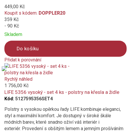
449,00 Kč
Koupit s kódem:
DOPPLER20
359 Kč
- 90 Kč
Skladem
Do košíku
Přidat k porovnání
Product
is
added
Rychlý náhled
to
1 756,00 Kč
compare
LIFE 5356 vysoký - set 4 ks - polstry na křesla a židle
Kód:
5127595356SET4
Polstry s vysokou opěrkou řady LIFE kombinuje eleganci,
styl a maximální komfort. Je dostupný v široké škále
módních barev, které snadno oživí váš interiér i
exteriér. Provedení s obšitým lemem a jemným prošíváním