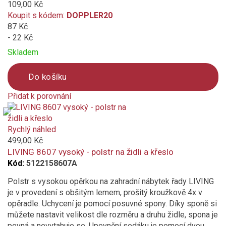
109,00 Kč
Koupit s kódem:
DOPPLER20
87 Kč
- 22 Kč
Skladem
Do košíku
Přidat k porovnání
Product
is
added
Rychlý náhled
to
499,00 Kč
compare
LIVING 8607 vysoký - polstr na židli a křeslo
Kód:
5122158607A
Polstr s vysokou opěrkou na zahradní nábytek řady LIVING
je v provedení s obšitým lemem, prošitý kroužkově 4x v
opěradle. Uchycení je pomocí posuvné spony. Díky sponě si
můžete nastavit velikost dle rozměru a druhu židle, spona je
pevná a nevytahuje se. Upevnění sedáku je pomocí dvou