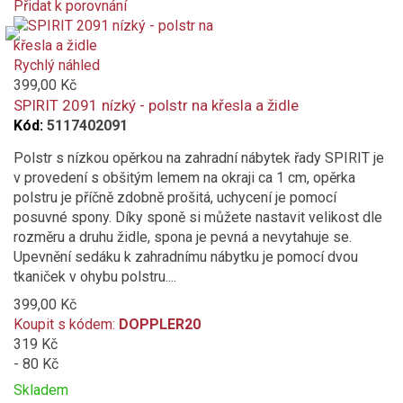
Přidat k porovnání
Product
is
added
Rychlý náhled
to
399,00 Kč
compare
SPIRIT 2091 nízký - polstr na křesla a židle
Kód:
5117402091
Polstr s nízkou opěrkou na zahradní nábytek řady SPIRIT je
v provedení s obšitým lemem na okraji ca 1 cm, opěrka
polstru je příčně zdobně prošitá, uchycení je pomocí
posuvné spony. Díky sponě si můžete nastavit velikost dle
rozměru a druhu židle, spona je pevná a nevytahuje se.
Upevnění sedáku k zahradnímu nábytku je pomocí dvou
tkaniček v ohybu polstru....
399,00 Kč
Koupit s kódem:
DOPPLER20
319 Kč
- 80 Kč
Skladem