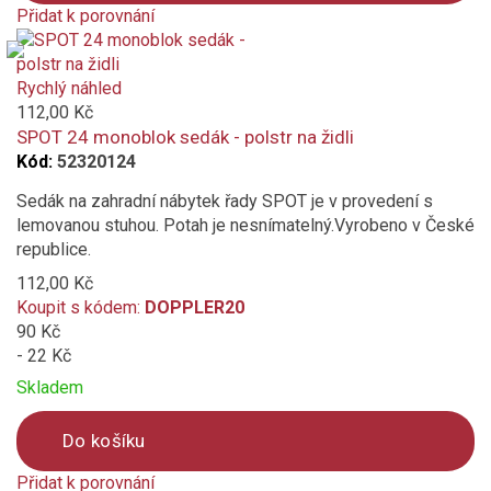
Přidat k porovnání
hnědá
Product
is
added
Rychlý náhled
vícebarevný
to
112,00 Kč
compare
SPOT 24 monoblok sedák - polstr na židli
bílá
Kód:
52320124
oranžová
Sedák na zahradní nábytek řady SPOT je v provedení s
lemovanou stuhou. Potah je nesnímatelný.Vyrobeno v České
republice.
modrá
112,00 Kč
vínová
Koupit s kódem:
DOPPLER20
90 Kč
- 22 Kč
přírodní
Skladem
růžová
Do košíku
hořčicová
Přidat k porovnání