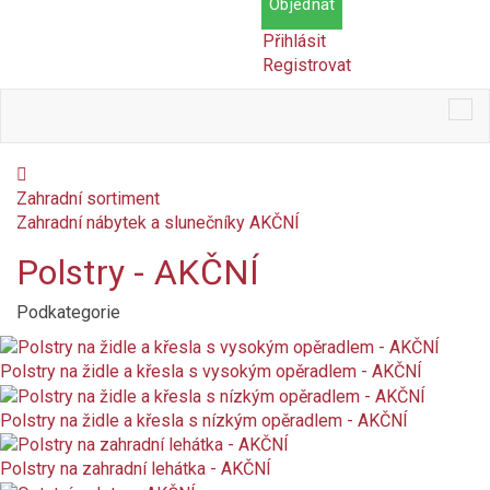
Objednat
Přihlásit
Registrovat
Tog
nav
Zahradní sortiment
Zahradní nábytek a slunečníky AKČNÍ
Polstry - AKČNÍ
Podkategorie
Cena
Kč
Kč
Dostupnost
Polstry na židle a křesla s vysokým opěradlem - AKČNÍ
Skladem
Polstry na židle a křesla s nízkým opěradlem - AKČNÍ
Polstry na zahradní lehátka - AKČNÍ
Na objednání