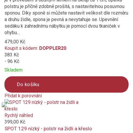
polstru je příčně zdobně prošitá, s nastavitelnou posuvnou
sponou. Díky sponě si můžete nastavit velikost dle rozměru
a druhu židle, spona je pevná a nevytahuje se. Upevnění
sedáku k zahradnímu nábytku je pomocí dvou tkaniček v
ohybu...
479,00 Kč
Koupit s kódem:
DOPPLER20
383 Kč
- 96 Kč
Skladem
Do košíku
Přidat k porovnání
Product
is
added
Rychlý náhled
to
399,00 Kč
compare
SPOT 129 nízký - polstr na židli a křeslo