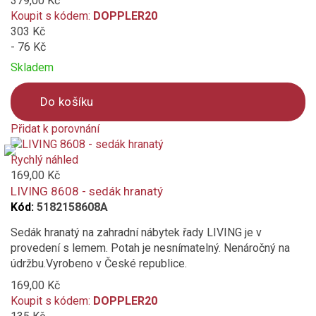
379,00 Kč
Koupit s kódem:
DOPPLER20
303 Kč
- 76 Kč
Skladem
Do košíku
Přidat k porovnání
Product
is
Rychlý náhled
added
169,00 Kč
to
LIVING 8608 - sedák hranatý
compare
Kód:
5182158608A
Sedák hranatý na zahradní nábytek řady LIVING je v
provedení s lemem. Potah je nesnímatelný. Nenáročný na
údržbu.Vyrobeno v České republice.
169,00 Kč
Koupit s kódem:
DOPPLER20