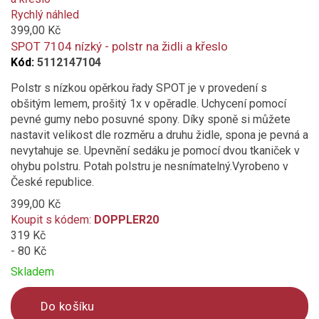
added
Rychlý náhled
to
399,00 Kč
compare
SPOT 7104 nízký - polstr na židli a křeslo
Kód:
5112147104
Polstr s nízkou opěrkou řady SPOT je v provedení s
obšitým lemem, prošitý 1x v opěradle. Uchycení pomocí
pevné gumy nebo posuvné spony. Díky sponě si můžete
nastavit velikost dle rozměru a druhu židle, spona je pevná a
nevytahuje se. Upevnění sedáku je pomocí dvou tkaniček v
ohybu polstru. Potah polstru je nesnímatelný.Vyrobeno v
České republice.
399,00 Kč
Koupit s kódem:
DOPPLER20
319 Kč
- 80 Kč
Skladem
Do košíku