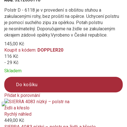
Polstr D - 6118 je v provedení s obšitou stuhou a
zakulacenými rohy, bez prošití na opěrce. Uchycení polstru
je pomocí suchého zipu za opěrkou. Potah polstru
je nesnímatelný. Doporučujeme na židle se zakulaceným
okrajem zádové opěrky.Vyrobeno v České republice.
145,00 Kč
Koupit s kódem:
DOPPLER20
116 Kč
- 29 Kč
Skladem
Do košíku
Přidat k porovnání
Product
is
added
Rychlý náhled
to
449,00 Kč
compare
SIERRA 4083 nízký – polstr na židli a křeslo