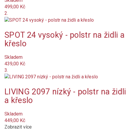
Skladem
káro / kostka
499,00 Kč
2.
květinový
SPOT 24 vysoký - polstr na židli a
proužek
křeslo
puntík
Skladem
s motivem
439,00 Kč
3.
Barva
Olivová
LIVING 2097 nízký - polstr na židli
a křeslo
světle zelená
Skladem
tmavě hnědá
449,00 Kč
Zobrazit více
antracit