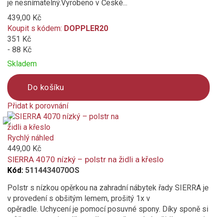
je nesnímatelný.Vyrobeno v České...
439,00 Kč
Koupit s kódem:
DOPPLER20
351 Kč
- 88 Kč
Skladem
Do košíku
Přidat k porovnání
Product
is
added
Rychlý náhled
to
449,00 Kč
compare
SIERRA 4070 nízký – polstr na židli a křeslo
Kód:
5114434070OS
Polstr s nízkou opěrkou na zahradní nábytek řady SIERRA je
v provedení s obšitým lemem, prošitý 1x v
opěradle. Uchycení je pomocí posuvné spony. Díky sponě si