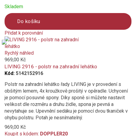
Skladem
Do košíku
Přidat k porovnání
Product
is
added
Rychlý náhled
to
969,00 Kč
compare
LIVING 2916 - polstr na zahradní lehátko
Kód:
5142152916
Polstr na zahradní lehátko řady LIVING je v provedení s
obšitým lemem, 4x kroužkově prošitý v opěradle. Uchycení
je pomocí posuvné spony. Díky sponě si můžete nastavit
velikost dle rozměru a druhu židle, spona je pevná a
nevytahuje se. Upevnění sedáku je pomocí dvou tkaniček v
ohybu polstru. Potah je nesnímatelný.
969,00 Kč
Koupit s kódem:
DOPPLER20