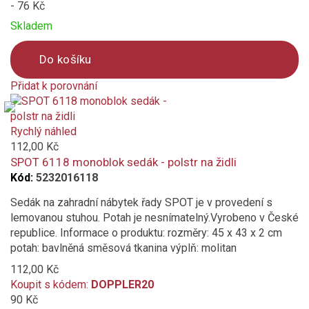
- 76 Kč
Skladem
Do košíku
Přidat k porovnání
Product
is
added
Rychlý náhled
to
112,00 Kč
compare
SPOT 6118 monoblok sedák - polstr na židli
Kód:
5232016118
Sedák na zahradní nábytek řady SPOT je v provedení s
lemovanou stuhou. Potah je nesnímatelný.Vyrobeno v České
republice. Informace o produktu: rozměry: 45 x 43 x 2 cm
potah: bavlněná směsová tkanina výplň: molitan
112,00 Kč
Koupit s kódem:
DOPPLER20
90 Kč