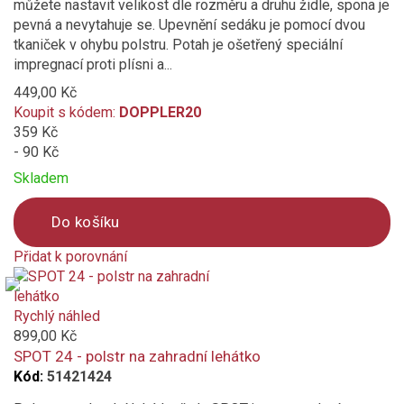
můžete nastavit velikost dle rozměru a druhu židle, spona je
pevná a nevytahuje se. Upevnění sedáku je pomocí dvou
tkaniček v ohybu polstru. Potah je ošetřený speciální
impregnací proti plísni a...
449,00 Kč
Koupit s kódem:
DOPPLER20
359 Kč
- 90 Kč
Skladem
Do košíku
Přidat k porovnání
Product
is
added
Rychlý náhled
to
899,00 Kč
compare
SPOT 24 - polstr na zahradní lehátko
Kód:
51421424