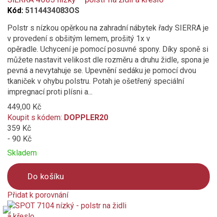
Kód:
5114434083OS
Polstr s nízkou opěrkou na zahradní nábytek řady SIERRA je
v provedení s obšitým lemem, prošitý 1x v
opěradle. Uchycení je pomocí posuvné spony. Díky sponě si
můžete nastavit velikost dle rozměru a druhu židle, spona je
pevná a nevytahuje se. Upevnění sedáku je pomocí dvou
tkaniček v ohybu polstru. Potah je ošetřený speciální
impregnací proti plísni a...
449,00 Kč
Koupit s kódem:
DOPPLER20
359 Kč
- 90 Kč
Skladem
Do košíku
Přidat k porovnání
Product
is