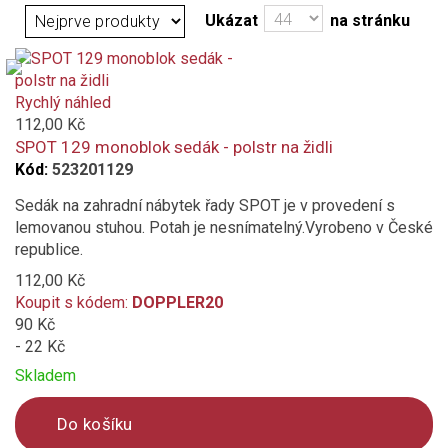
Ukázat
na stránku
béžová
oranžová tmavá
Rychlý náhled
112,00 Kč
šedá
SPOT 129 monoblok sedák - polstr na židli
Kód:
523201129
žlutá
Sedák na zahradní nábytek řady SPOT je v provedení s
lemovanou stuhou. Potah je nesnímatelný.Vyrobeno v České
zelená
republice.
112,00 Kč
červená
Koupit s kódem:
DOPPLER20
90 Kč
terakota (cihlová)
- 22 Kč
Skladem
přírodní (slonovinová kost)
Do košíku
bordó (vínová)