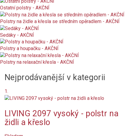
Ostatní polstry - AKČNÍ
Není skladem
Polstry na židle a křesla se středním opěradlem - AKČNÍ
Nové produkty
Sedáky - AKČNÍ
Značka
Polstry a houpačku - AKČNÍ
Výška polstru (cm)
cm
cm
Polstry na relaxační křesla - AKČNÍ
Šířka polstru (cm)
cm
cm
Nejprodávanější v kategorii
Tloušťka polstru (cm)
cm
cm
1.
Vzor
LIVING 2097 vysoký - polstr na
geometrický / abstraktní
židli a křeslo
jednobarevný