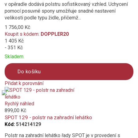
v opěradle dodává polstru sofistikovaný vzhled. Uchycení
pomocí posuvné spony umožňuje snadné nastavení
velikosti podle typu židle, přičemž...
1 756,00 Kč
Koupit s kódem:
DOPPLER20
1 405 Kč
- 351 Kč
Skladem
Do košíku
Přidat k porovnání
Product
is
added
Rychlý náhled
to
899,00 Kč
compare
SPOT 129 - polstr na zahradní lehátko
Kód:
514214129
Polstr na zahradní lehátko řady SPOT je v provedení s