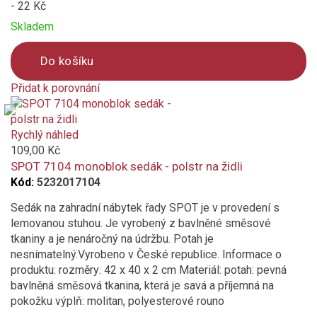
- 22 Kč
Skladem
Do košíku
Přidat k porovnání
Product
is
added
Rychlý náhled
to
109,00 Kč
compare
SPOT 7104 monoblok sedák - polstr na židli
Kód:
5232017104
Sedák na zahradní nábytek řady SPOT je v provedení s
lemovanou stuhou. Je vyrobený z bavlněné směsové
tkaniny a je nenáročný na údržbu. Potah je
nesnímatelný.Vyrobeno v České republice. Informace o
produktu: rozměry: 42 x 40 x 2 cm Materiál: potah: pevná
bavlněná směsová tkanina, která je savá a příjemná na
pokožku výplň: molitan, polyesterové rouno