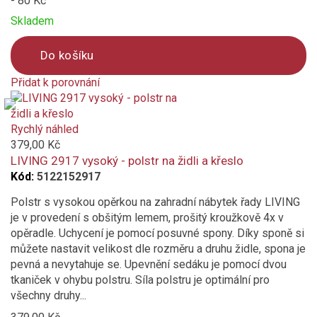
- 80 Kč
Skladem
Do košíku
Přidat k porovnání
Product
is
added
Rychlý náhled
to
379,00 Kč
compare
LIVING 2917 vysoký - polstr na židli a křeslo
Kód:
5122152917
Polstr s vysokou opěrkou na zahradní nábytek řady LIVING
je v provedení s obšitým lemem, prošitý kroužkově 4x v
opěradle. Uchycení je pomocí posuvné spony. Díky sponě si
můžete nastavit velikost dle rozměru a druhu židle, spona je
pevná a nevytahuje se. Upevnění sedáku je pomocí dvou
tkaniček v ohybu polstru. Síla polstru je optimální pro
všechny druhy...