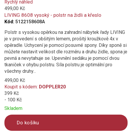
added
Rychlý náhled
to
499,00 Kč
compare
LIVING 8608 vysoký - polstr na židli a křeslo
Kód:
5122158608A
Polstr s vysokou opěrkou na zahradní nábytek řady LIVING
je v provedení s obšitým lemem, prošitý kroužkově 4x v
opěradle. Uchycení je pomocí posuvné spony. Díky sponě si
můžete nastavit velikost dle rozměru a druhu židle, spona je
pevná a nevytahuje se. Upevnění sedáku je pomocí dvou
tkaniček v ohybu polstru. Síla polstru je optimální pro
všechny druhy...
499,00 Kč
Koupit s kódem:
DOPPLER20
399 Kč
- 100 Kč
Skladem
Do košíku