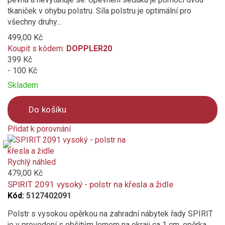
tkaniček v ohybu polstru. Síla polstru je optimální pro
všechny druhy...
499,00 Kč
Koupit s kódem:
DOPPLER20
399 Kč
- 100 Kč
Skladem
Do košíku
Přidat k porovnání
Product
is
added
Rychlý náhled
to
479,00 Kč
compare
SPIRIT 2091 vysoký - polstr na křesla a židle
Kód:
5127402091
Polstr s vysokou opěrkou na zahradní nábytek řady SPIRIT
je v provedení s obšitým lemem na okraji ca 1 cm, opěrka