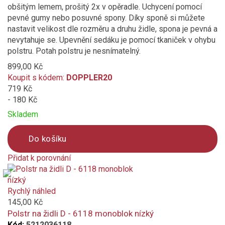
obšitým lemem, prošitý 2x v opěradle. Uchycení pomocí
pevné gumy nebo posuvné spony. Díky sponě si můžete
nastavit velikost dle rozměru a druhu židle, spona je pevná a
nevytahuje se. Upevnění sedáku je pomocí tkaniček v ohybu
polstru. Potah polstru je nesnímatelný.
899,00 Kč
Koupit s kódem:
DOPPLER20
719 Kč
- 180 Kč
Skladem
Do košíku
Přidat k porovnání
Product
is
added
Rychlý náhled
to
145,00 Kč
compare
Polstr na židli D - 6118 monoblok nízký
Kód:
5212036118