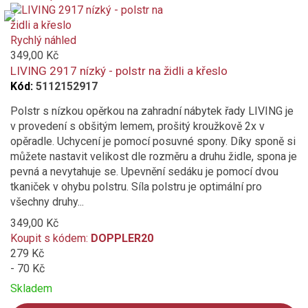
Product
tmavě šedá
is
added
Rychlý náhled
světle šedá
to
349,00 Kč
compare
LIVING 2917 nízký - polstr na židli a křeslo
stříbrnošedá
Kód:
5112152917
Polstr s nízkou opěrkou na zahradní nábytek řady LIVING je
petrolejová
v provedení s obšitým lemem, prošitý kroužkově 2x v
opěradle. Uchycení je pomocí posuvné spony. Díky sponě si
Materiál potahu
můžete nastavit velikost dle rozměru a druhu židle, spona je
pevná a nevytahuje se. Upevnění sedáku je pomocí dvou
100% bavlna
tkaniček v ohybu polstru. Síla polstru je optimální pro
všechny druhy...
100% polyester
349,00 Kč
Koupit s kódem:
DOPPLER20
bavlněná směsová tkanina
279 Kč
Záruka
- 70 Kč
Skladem
2 roky