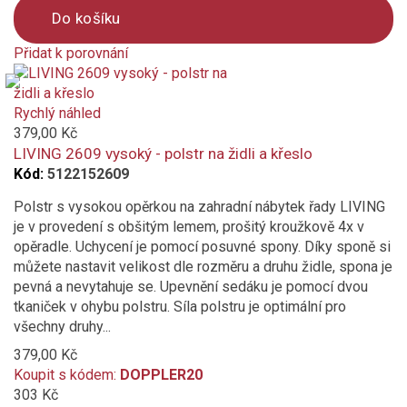
Do košíku
3 roky
Přidat k porovnání
Vlastnosti a funkce
Product
is
Impregnace proti skvrnám a špíně
added
Rychlý náhled
to
379,00 Kč
Provedení se zipem
compare
LIVING 2609 vysoký - polstr na židli a křeslo
Kód:
5122152609
Vhodné pro Gastro
Polstr s vysokou opěrkou na zahradní nábytek řady LIVING
je v provedení s obšitým lemem, prošitý kroužkově 4x v
Vododpudivý potah
opěradle. Uchycení je pomocí posuvné spony. Díky sponě si
můžete nastavit velikost dle rozměru a druhu židle, spona je
pevná a nevytahuje se. Upevnění sedáku je pomocí dvou
tkaniček v ohybu polstru. Síla polstru je optimální pro
všechny druhy...
379,00 Kč
Koupit s kódem:
DOPPLER20
303 Kč