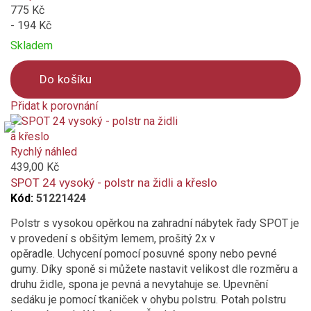
775 Kč
- 194 Kč
Skladem
Do košíku
Přidat k porovnání
Product
is
added
Rychlý náhled
to
439,00 Kč
compare
SPOT 24 vysoký - polstr na židli a křeslo
Kód:
51221424
Polstr s vysokou opěrkou na zahradní nábytek řady SPOT je
v provedení s obšitým lemem, prošitý 2x v
opěradle. Uchycení pomocí posuvné spony nebo pevné
gumy. Díky sponě si můžete nastavit velikost dle rozměru a
druhu židle, spona je pevná a nevytahuje se. Upevnění
sedáku je pomocí tkaniček v ohybu polstru. Potah polstru