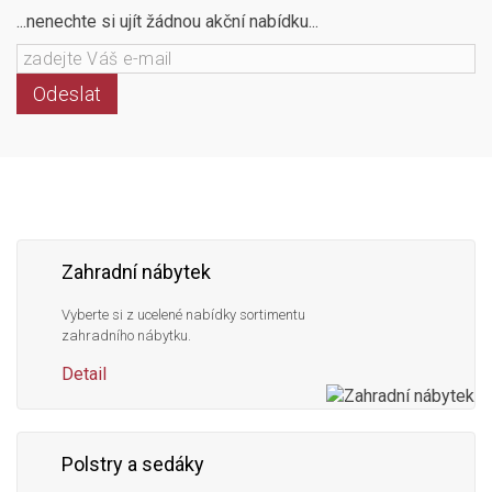
...nenechte si ujít žádnou akční nabídku...
Odeslat
Následujte
Facebook
Instagram
Pinterest
YouTube
nás
Zahradní nábytek
Vyberte si z ucelené nabídky sortimentu
zahradního nábytku.
Detail
Polstry a sedáky