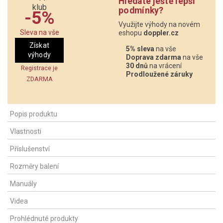
Hledáte ještě lepší
podmínky?
-5%
Využijte výhody na novém
Sleva na vše
eshopu
doppler.cz
Získat
5% sleva
na vše
výhody
Doprava zdarma
na vše
30 dnů
na vrácení
Registrace je
Prodloužené záruky
ZDARMA
Popis produktu
Vlastnosti
Příslušenství
Rozměry balení
Manuály
Videa
Prohlédnuté produkty