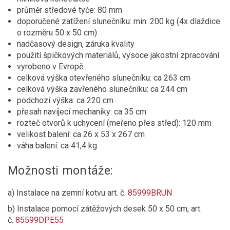
průměr středové tyče: 80 mm
doporučené zatížení slunečníku: min. 200 kg (4x dlaždice
o rozměru 50 x 50 cm)
nadčasový design, záruka kvality
použití špičkových materiálů, vysoce jakostní zpracování
vyrobeno v Evropě
celková výška otevřeného slunečníku: ca 263 cm
celková výška zavřeného slunečníku: ca 244 cm
podchozí výška: ca 220 cm
přesah navíjecí mechaniky: ca 35 cm
rozteč otvorů k uchycení (meřeno přes střed): 120 mm
velikost balení: ca 26 x 53 x 267 cm
váha balení: ca 41,4 kg
Možnosti montáže:
a) Instalace na zemní kotvu art. č.
85999BRUN
b) Instalace pomocí zátěžových desek 50 x 50 cm, art.
č.
85599DPE55