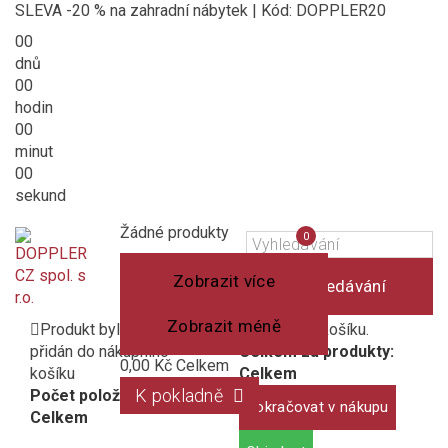
SLEVA -20 % na zahradní nábytek | Kód: DOPPLER20
00
dnů
00
hodin
00
minut
00
sekund
Košík
(prázdný)
Porovnání
Žádné produkty
0
produktů
Zobrazit více
Vyhledávání
Zobrazit méně
Produkt byl úspěšně
1 produkt v košíku.
přidán do nákupního
Celkem za produkty:
0,00 Kč
Celkem
košíku
Celkem
K pokladně
Počet položek:
Pokračovat v nákupu
Celkem