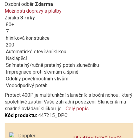
Osobní odběr
Zdarma
Možnosti dopravy a platby
Záruka
3 roky
80+
7
hliníková konstrukce
200
Automatické otevírání klikou
Naklápěcí
Snímatelný/ručně pratelný potah slunečníku
Impregnace proti skvrnám a špíně
Odolný povětrnostním vlivům
Vododpudivý potah
Protect 400P je multifunkční slunečník s boční nohou , který
spolehlivě zastíní Vaše zahradní posezení. Slunečník má
snadné ovládání kličkou, je...
Celý popis
Kód produktu:
447215_DPC