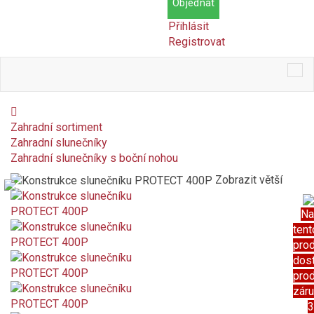
Objednat
Přihlásit
Registrovat
Tog
nav
Zahradní sortiment
Zahradní slunečníky
Zahradní slunečníky s boční nohou
Zobrazit větší
Na
tent
pro
dos
pro
zár
3