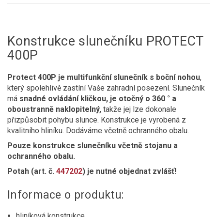
Konstrukce slunečníku PROTECT
400P
Protect 400P je multifunkční slunečník s boční nohou
,
který spolehlivě zastíní Vaše zahradní posezení. Slunečník
má
snadné ovládání kličkou, je otočný o 360 ° a
oboustranně naklopitelný,
takže jej lze dokonale
přizpůsobit pohybu slunce. Konstrukce je vyrobená z
kvalitního hliníku. Dodáváme včetně ochranného obalu.
Pouze konstrukce slunečníku včetně stojanu a
ochranného obalu.
Potah (art. č.
447202
)
je nutné objednat zvlášť!
Informace o produktu:
hliníková konstrukce