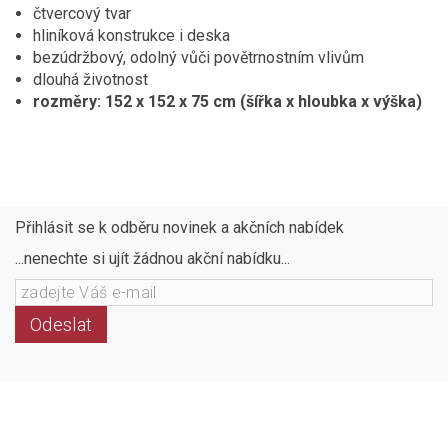
čtvercový tvar
hliníková konstrukce i deska
bezúdržbový, odolný vůči povětrnostním vlivům
dlouhá životnost
rozměry: 152 x 152 x 75 cm (šířka x hloubka x výška)
Přihlásit se k odběru novinek a akčních nabídek
...nenechte si ujít žádnou akční nabídku...
Odeslat
Následujte
Facebook
Instagram
Pinterest
YouTube
nás