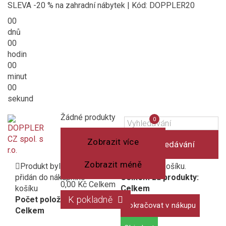
SLEVA -20 % na zahradní nábytek | Kód: DOPPLER20
00
dnů
00
hodin
00
minut
00
sekund
Košík
(prázdný)
Porovnání
Žádné produkty
0
produktů
Zobrazit více
Vyhledávání
Zobrazit méně
Produkt byl úspěšně
1 produkt v košíku.
přidán do nákupního
Celkem za produkty:
0,00 Kč
Celkem
košíku
Celkem
K pokladně
Počet položek:
Pokračovat v nákupu
Celkem