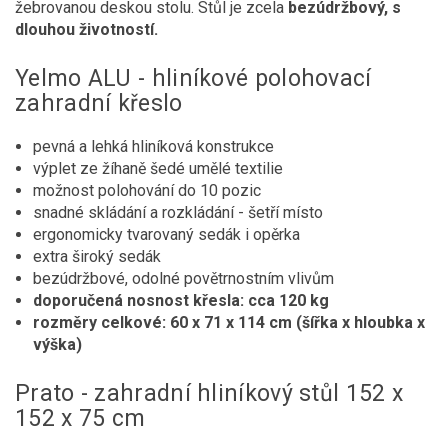
žebrovanou deskou stolu. Stůl je zcela
bezúdržbový, s
dlouhou životností.
Yelmo ALU - hliníkové polohovací
zahradní křeslo
pevná a lehká hliníková konstrukce
výplet ze žíhaně šedé umělé textilie
možnost polohování do 10 pozic
snadné skládání a rozkládání - šetří místo
ergonomicky tvarovaný sedák i opěrka
extra široký sedák
bezúdržbové, odolné povětrnostním vlivům
doporučená nosnost křesla: cca 120 kg
rozměry celkové: 60 x 71 x 114 cm (šířka x hloubka x
výška)
Prato - zahradní hliníkový stůl 152 x
152 x 75 cm