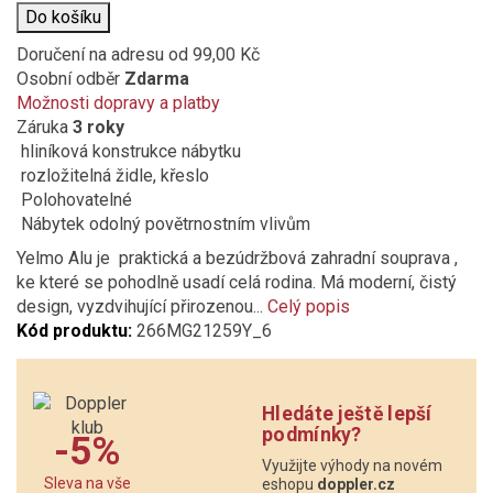
Do košíku
Doručení na adresu
od 99,00 Kč
Osobní odběr
Zdarma
Možnosti dopravy a platby
Záruka
3 roky
hliníková konstrukce nábytku
rozložitelná židle, křeslo
Polohovatelné
Nábytek odolný povětrnostním vlivům
Yelmo Alu je praktická a bezúdržbová zahradní souprava ,
ke které se pohodlně usadí celá rodina. Má moderní, čistý
design, vyzdvihující přirozenou...
Celý popis
Kód produktu:
266MG21259Y_6
Hledáte ještě lepší
podmínky?
-5%
Využijte výhody na novém
Sleva na vše
eshopu
doppler.cz