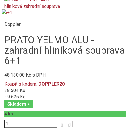
Doppler
PRATO YELMO ALU -
zahradní hliníková souprava
6+1
48 130,00 Kč
s DPH
Koupit s kódem:
DOPPLER20
38 504 Kč
- 9 626 Kč
Skladem >
4
ks
Počet