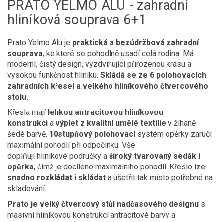
PRATO YELMO ALU - zahradní
hliníková souprava 6+1
Prato Yelmo Alu je
praktická a bezúdržbová zahradní
souprava
, ke které se pohodlně usadí celá rodina. Má
moderní, čistý design, vyzdvihující přirozenou krásu a
vysokou funkčnost hliníku.
Skládá se ze 6 polohovacích
zahradních křesel a velkého hliníkového čtvercového
stolu.
Křesla mají
lehkou antracitovou hliníkovou
konstrukci
a
výplet z kvalitní umělé textilie
v žíhaně
šedé barvě.
1
0stupňový polohovací
systém opěrky zaručí
maximální pohodlí při odpočinku. Vše
doplňují hliníkové područky a
široký tvarovaný sedák i
opěrka
, čímž je docíleno maximálního pohodlí. Křeslo lze
snadno rozkládat i skládat
a ušetřit tak místo potřebné na
skladování.
Prato je velký čtvercový stůl nadčasového designu
s
masivní hliníkovou konstrukcí antracitové barvy a