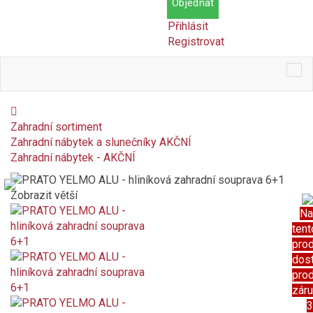
Objednat
Přihlásit
Registrovat
Tog
nav
Zahradní sortiment
Zahradní nábytek a slunečníky AKČNÍ
Zahradní nábytek - AKČNÍ
Zobrazit větší
Na
tent
pro
dos
pro
zár
3