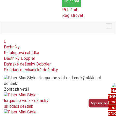
Objednat
Přihlásit
Registrovat
Tog
nav
Deštníky
Katalogová nabídka
Deštníky Doppler
Dámské deštníky Doppler
Skládací mechanické deštníky
Zobrazit větší
Na
tent
pro
Doprava zdarma
dos
pro