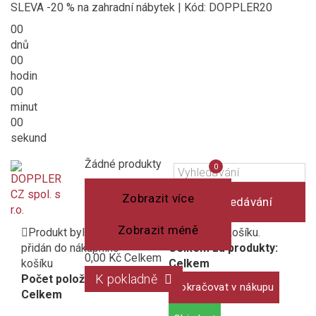
SLEVA -20 % na zahradní nábytek | Kód: DOPPLER20
00
dnů
00
hodin
00
minut
00
sekund
Košík
(prázdný)
Porovnání
Žádné produkty
0
produktů
Zobrazit více
Vyhledávání
Zobrazit méně
Produkt byl úspěšně
1 produkt v košíku.
přidán do nákupního
Celkem za produkty:
0,00 Kč
Celkem
košíku
Celkem
K pokladně
Počet položek:
Pokračovat v nákupu
Celkem