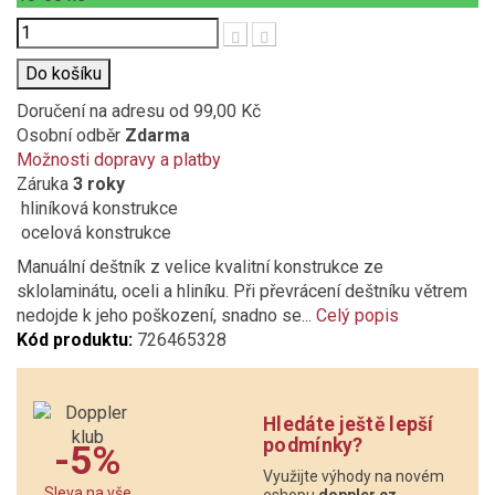
Počet
Do košíku
Doručení na adresu
od 99,00 Kč
Osobní odběr
Zdarma
Možnosti dopravy a platby
Záruka
3 roky
hliníková konstrukce
ocelová konstrukce
Manuální deštník z velice kvalitní konstrukce ze
sklolaminátu, oceli a hliníku. Při převrácení deštníku větrem
nedojde k jeho poškození, snadno se...
Celý popis
Kód produktu:
726465328
Hledáte ještě lepší
podmínky?
-5%
Využijte výhody na novém
Sleva na vše
eshopu
doppler.cz