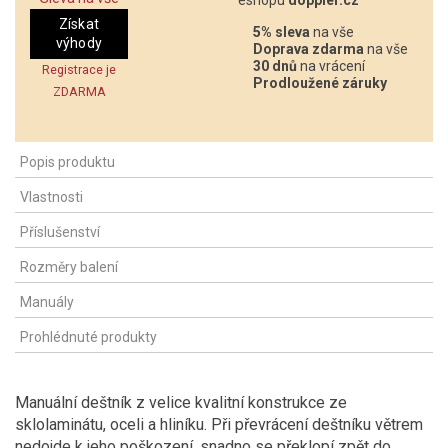
Získat
5% sleva
na vše
výhody
Doprava zdarma
na vše
30 dnů
na vrácení
Registrace je
Prodloužené záruky
ZDARMA
Popis produktu
Vlastnosti
Příslušenství
Rozměry balení
Manuály
Prohlédnuté produkty
Manuální deštník z velice kvalitní konstrukce ze
sklolaminátu, oceli a hliníku. Při převrácení deštníku větrem
nedojde k jeho poškození, snadno se překlopí zpět do