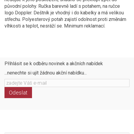
původní polohy. Ručka barevně ladí s potahem, na ručce
logo Doppler. Deštník je vhodný i do kabelky a má velikou
střechu. Polyesterový potah zajistí odolnost proti změnám
vlhkosti a teplot, nesráží se. Minimum reklamací.
Přihlásit se k odběru novinek a akčních nabídek
...nenechte si ujít žádnou akční nabídku...
Odeslat
Následujte
Facebook
Instagram
Pinterest
YouTube
nás