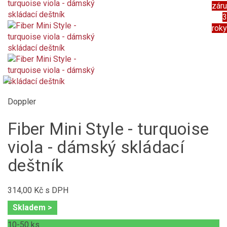
zár
3
roky
Doppler
Fiber Mini Style - turquoise
viola - dámský skládací
deštník
314,00 Kč
s DPH
Skladem >
10-50
ks