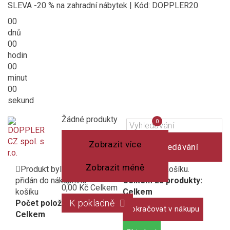
SLEVA -20 % na zahradní nábytek | Kód: DOPPLER20
00
dnů
00
hodin
00
minut
00
sekund
Košík
(prázdný)
Porovnání
Žádné produkty
0
produktů
Zobrazit více
Vyhledávání
Zobrazit méně
Produkt byl úspěšně
1 produkt v košíku.
přidán do nákupního
Celkem za produkty:
0,00 Kč
Celkem
košíku
Celkem
K pokladně
Počet položek:
Pokračovat v nákupu
Celkem