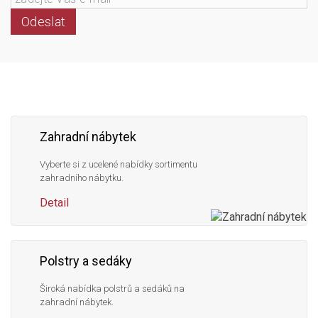
Odeslat
Následujte
Facebook
Instagram
Pinterest
YouTube
nás
Zahradní nábytek
Vyberte si z ucelené nabídky sortimentu
zahradního nábytku.
Detail
Polstry a sedáky
Široká nabídka polstrů a sedáků na
zahradní nábytek.