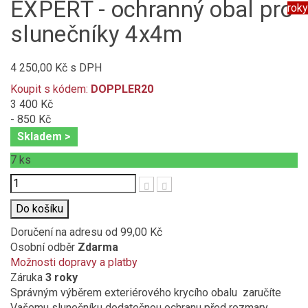
EXPERT - ochranný obal pro
roky
slunečníky 4x4m
4 250,00 Kč
s DPH
Koupit s kódem:
DOPPLER20
3 400 Kč
- 850 Kč
Skladem >
7
ks
Počet
Do košíku
Doručení na adresu
od 99,00 Kč
Osobní odběr
Zdarma
Možnosti dopravy a platby
Záruka
3 roky
Správným výběrem exteriérového krycího obalu zaručíte
Vašemu slunečníku dodatečnou ochranu před rozmary