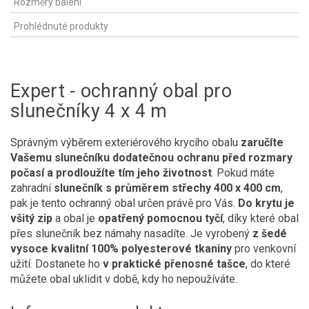
Rozměry balení
Prohlédnuté produkty
Expert - ochranný obal pro
slunečníky 4 x 4 m
Správným výběrem exteriérového krycího obalu
zaručíte
Vašemu slunečníku dodatečnou ochranu před rozmary
počasí a prodloužíte tím jeho životnost
. Pokud máte
zahradní
slunečník s průměrem střechy 400 x 400 cm
,
pak je tento ochranný obal určen právě pro Vás.
Do krytu je
všitý zip
a obal je
opatřený pomocnou tyčí
, díky které obal
přes slunečník bez námahy nasadíte. Je vyrobený
z šedé
vysoce kvalitní 100% polyesterové tkaniny
pro venkovní
užití. Dostanete ho
v praktické přenosné tašce
, do které
můžete obal uklidit v době, kdy ho nepoužíváte.