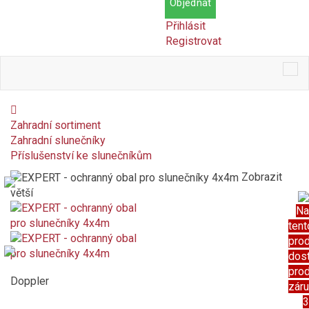
Objednat
Přihlásit
Registrovat
Tog
nav
Zahradní sortiment
Zahradní slunečníky
Příslušenství ke slunečníkům
Zobrazit
větší
Na
tent
pro
dos
pro
Doppler
zár
3