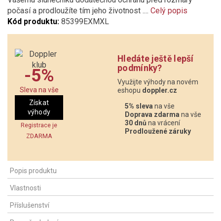
počasí a prodloužíte tím jeho životnost ....
Celý popis
Kód produktu:
85399EXMXL
Hledáte ještě lepší
podmínky?
-5%
Využijte výhody na novém
Sleva na vše
eshopu
doppler.cz
Získat
5% sleva
na vše
výhody
Doprava zdarma
na vše
30 dnů
na vrácení
Registrace je
Prodloužené záruky
ZDARMA
Popis produktu
Vlastnosti
Příslušenství