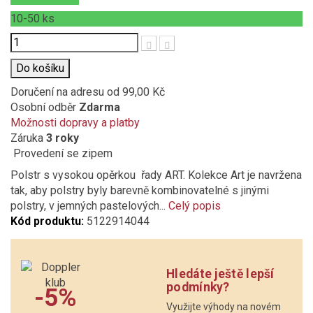
10-50
ks
Počet
Do košíku
Doručení na adresu
od 99,00 Kč
Osobní odběr
Zdarma
Možnosti dopravy a platby
Záruka
3 roky
Provedení se zipem
Polstr s vysokou opěrkou řady ART. Kolekce Art je navržena
tak, aby polstry byly barevně kombinovatelné s jinými
polstry, v jemných pastelových...
Celý popis
Kód produktu:
5122914044
Hledáte ještě lepší
podmínky?
-5%
Využijte výhody na novém