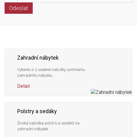
Odeslat
Následujte
Facebook
Instagram
Pinterest
YouTube
nás
Zahradní nábytek
Vyberte si z ucelené nabídky sortimentu
zahradního nábytku.
Detail
Polstry a sedáky
Široká nabídka polstrů a sedáků na
zahradní nábytek.