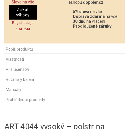
Sleva na vše
eshopu
doppler.cz
Získat
5% sleva
na vše
výhody
Doprava zdarma
na vše
30 dnů
na vrácení
Registrace je
Prodloužené záruky
ZDARMA
Popis produktu
Vlastnosti
Příslušenství
Rozměry balení
Manuály
Prohlédnuté produkty
ART 4044 vysoký – polstr na