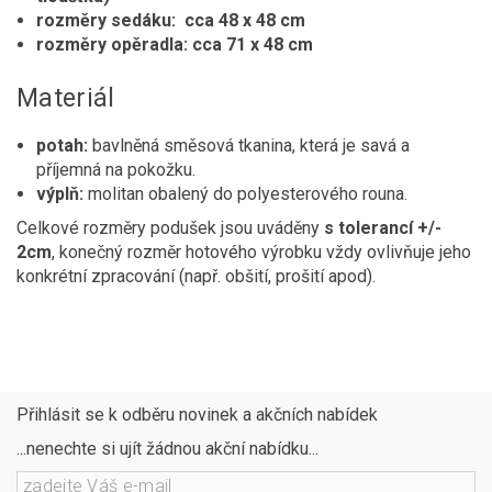
rozměry sedáku: cca 48 x 48 cm
rozměry opěradla: cca 71 x 48 cm
Materiál
potah:
bavlněná směsová tkanina, která je savá a
příjemná na pokožku.
výplň:
molitan obalený do polyesterového rouna.
Celkové rozměry podušek jsou uváděny
s tolerancí +/-
2cm
, konečný rozměr hotového výrobku vždy ovlivňuje jeho
konkrétní zpracování (např. obšití, prošití apod).
Přihlásit se k odběru novinek a akčních nabídek
...nenechte si ujít žádnou akční nabídku...