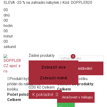
SLEVA -20 % na zahradní nábytek | Kód: DOPPLER20
00
dnů
00
hodin
00
minut
00
sekund
Košík
(prázdný)
Porovnání
Žádné produkty
0
produktů
Zobrazit více
Vyhledávání
Zobrazit méně
Produkt byl úspěšně
1 produkt v košíku.
přidán do nákupního
Celkem za produkty:
0,00 Kč
Celkem
košíku
Celkem
K pokladně
Počet položek:
Pokračovat v nákupu
Celkem