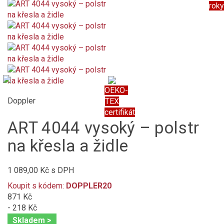
roky
OEKO-
Doppler
TEX
certifikát
ART 4044 vysoký – polstr
na křesla a židle
1 089,00 Kč
s DPH
Koupit s kódem:
DOPPLER20
871 Kč
- 218 Kč
Skladem >