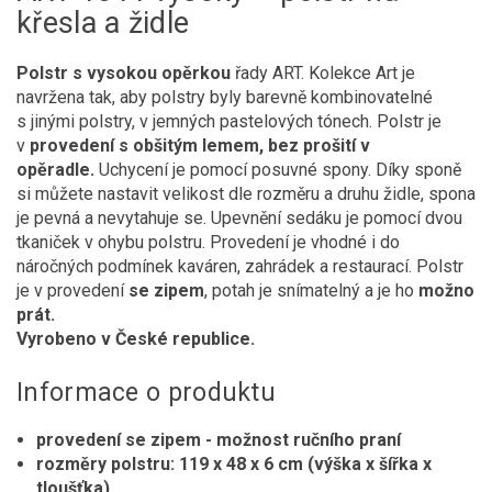
křesla a židle
Polstr s vysokou opěrkou
řady ART. Kolekce Art je
navržena tak, aby polstry byly barevně kombinovatelné
s jinými polstry, v jemných pastelových tónech. Polstr je
v
provedení s obšitým lemem, bez prošití v
opěradle.
Uchycení je pomocí posuvné spony. Díky sponě
si můžete nastavit velikost dle rozměru a druhu židle, spona
je pevná a nevytahuje se. Upevnění sedáku je pomocí dvou
tkaniček v ohybu polstru. Provedení je vhodné i do
náročných podmínek kaváren, zahrádek a restaurací. Polstr
je v provedení
se zipem
, potah je snímatelný a je ho
možno
prát.
Vyrobeno v České republice.
Informace o produktu
provedení se zipem - možnost ručního praní
rozměry polstru: 119 x 48 x 6 cm (výška x šířka x
tloušťka)