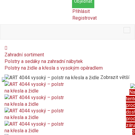
Objednat
Přihlásit
Registrovat
Tog
nav
Zahradní sortiment
Polstry a sedáky na zahradní nábytek
Polstry na židle a křesla s vysokým opěradlem
Zobrazit větší
Na
tent
pro
dos
pro
zár
3