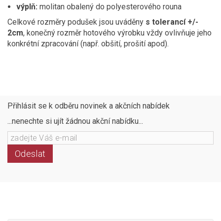
výplň:
molitan obalený do polyesterového rouna
Celkové rozměry podušek jsou uváděny
s tolerancí +/-
2cm
, konečný rozměr hotového výrobku vždy ovlivňuje jeho
konkrétní zpracování (např. obšití, prošití apod).
Přihlásit se k odběru novinek a akčních nabídek
...nenechte si ujít žádnou akční nabídku...
Odeslat
Následujte
Facebook
Instagram
Pinterest
YouTube
nás