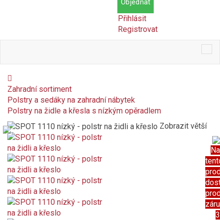
Objednat
Přihlásit
Registrovat
Tog
nav
Zahradní sortiment
Polstry a sedáky na zahradní nábytek
Polstry na židle a křesla s nízkým opěradlem
Zobrazit větší
Na
tent
pro
dos
pro
zár
3