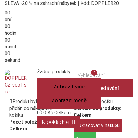
SLEVA -20 % na zahradní nábytek | Kód: DOPPLER20
00
dnů
00
hodin
00
minut
00
sekund
Košík
(prázdný)
Porovnání
Žádné produkty
0
produktů
Zobrazit více
Vyhledávání
Zobrazit méně
Produkt byl úspěšně
1 produkt v košíku.
přidán do nákupního
Celkem za produkty:
0,00 Kč
Celkem
košíku
Celkem
K pokladně
Počet položek:
Pokračovat v nákupu
Celkem