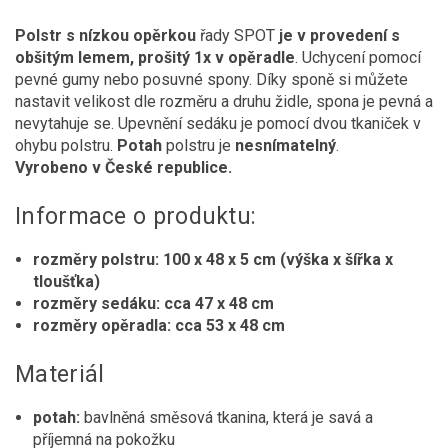
Polstr s nízkou opěrkou
řady SPOT
je v provedení s
obšitým lemem, prošitý 1x v opěradle
. Uchycení pomocí
pevné gumy nebo posuvné spony. Díky sponě si můžete
nastavit velikost dle rozměru a druhu židle, spona je pevná a
nevytahuje se. Upevnění sedáku je pomocí dvou tkaniček v
ohybu polstru.
Potah
polstru je
nesnímatelný
.
Vyrobeno v České republice.
Informace o produktu:
rozměry polstru: 100 x 48 x 5 cm (výška x šířka x
tloušťka)
rozměry sedáku: cca 47 x 48 cm
rozměry opěradla: cca 53 x 48 cm
Materiál
potah:
bavlněná směsová tkanina, která je savá a
příjemná na pokožku