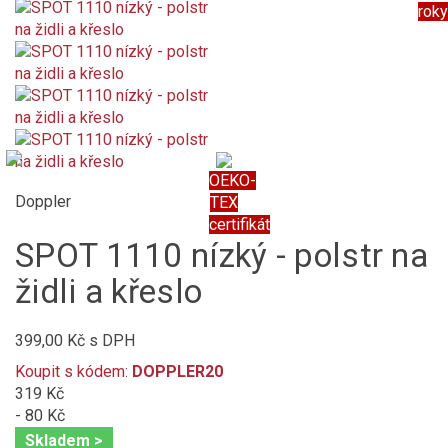
roky
OEKO-
Doppler
TEX
certifikát
SPOT 1110 nízký - polstr na
židli a křeslo
399,00 Kč
s DPH
Koupit s kódem:
DOPPLER20
319 Kč
- 80 Kč
Skladem >