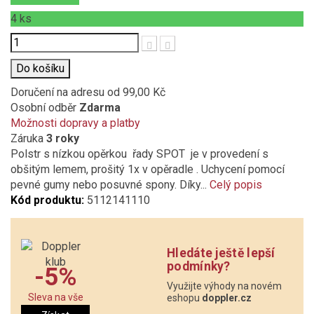
4
ks
Počet
Do košíku
Doručení na adresu
od 99,00 Kč
Osobní odběr
Zdarma
Možnosti dopravy a platby
Záruka
3 roky
Polstr s nízkou opěrkou řady SPOT je v provedení s
obšitým lemem, prošitý 1x v opěradle . Uchycení pomocí
pevné gumy nebo posuvné spony. Díky...
Celý popis
Kód produktu:
5112141110
Hledáte ještě lepší
podmínky?
-5%
Využijte výhody na novém
Sleva na vše
eshopu
doppler.cz