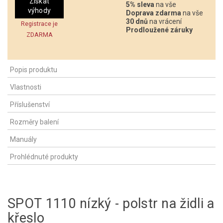
Získat
5% sleva
na vše
výhody
Doprava zdarma
na vše
30 dnů
na vrácení
Registrace je
Prodloužené záruky
ZDARMA
Popis produktu
Vlastnosti
Příslušenství
Rozměry balení
Manuály
Prohlédnuté produkty
SPOT 1110 nízký - polstr na židli a
křeslo