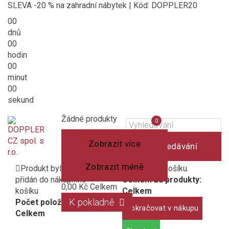
SLEVA -20 % na zahradní nábytek | Kód: DOPPLER20
00
dnů
00
hodin
00
minut
00
sekund
Košík
(prázdný)
Porovnání
Žádné produkty
0
produktů
Zobrazit více
Vyhledávání
Zobrazit méně
Produkt byl úspěšně
1 produkt v košíku.
přidán do nákupního
Celkem za produkty:
0,00 Kč
Celkem
košíku
Celkem
K pokladně
Počet položek:
Pokračovat v nákupu
Celkem