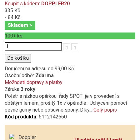
Koupit s kódem:
DOPPLER20
335 Kč
- 84 Kč
Skladem >
100+
ks
Počet
Do košíku
Doručení na adresu
od 99,00 Kč
Osobní odběr
Zdarma
Možnosti dopravy a platby
Záruka
3 roky
Polstr s nízkou opěrkou řady SPOT je v provedení s
obšitým lemem, prošitý 1x v opěradle . Uchycení pomocí
pevné gumy nebo posuvné spony. Díky...
Celý popis
Kód produktu:
5112142660