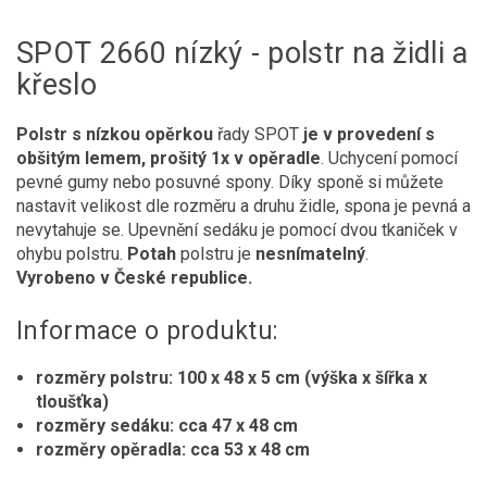
SPOT 2660 nízký - polstr na židli a
křeslo
Polstr s nízkou opěrkou
řady SPOT
je v provedení s
obšitým lemem, prošitý 1x v opěradle
. Uchycení pomocí
pevné gumy nebo posuvné spony. Díky sponě si můžete
nastavit velikost dle rozměru a druhu židle, spona je pevná a
nevytahuje se. Upevnění sedáku je pomocí dvou tkaniček v
ohybu polstru.
Potah
polstru je
nesnímatelný
.
Vyrobeno v České republice.
Informace o produktu:
rozměry polstru: 100 x 48 x 5 cm (výška x šířka x
tloušťka)
rozměry sedáku: cca 47 x 48 cm
rozměry opěradla: cca 53 x 48 cm