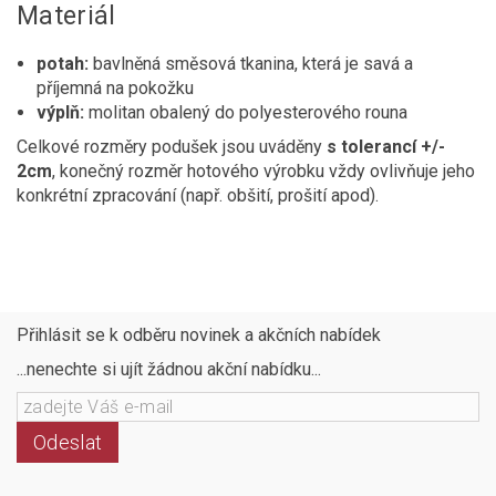
Materiál
potah:
bavlněná směsová tkanina, která je savá a
příjemná na pokožku
výplň:
molitan obalený do polyesterového rouna
Celkové rozměry podušek jsou uváděny
s tolerancí +/-
2cm
, konečný rozměr hotového výrobku vždy ovlivňuje jeho
konkrétní zpracování (např. obšití, prošití apod).
Přihlásit se k odběru novinek a akčních nabídek
...nenechte si ujít žádnou akční nabídku...
Odeslat
Následujte
Facebook
Instagram
Pinterest
YouTube