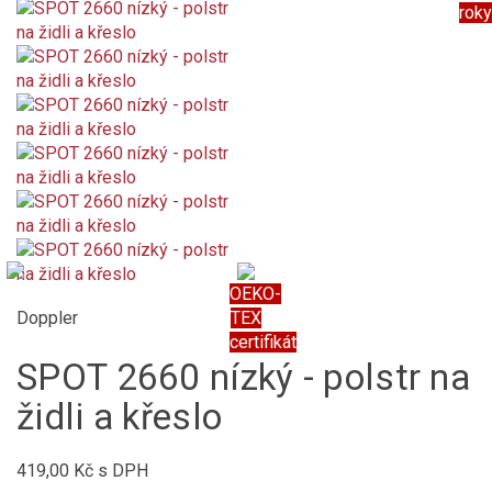
roky
OEKO-
Doppler
TEX
certifikát
SPOT 2660 nízký - polstr na
židli a křeslo
419,00 Kč
s DPH