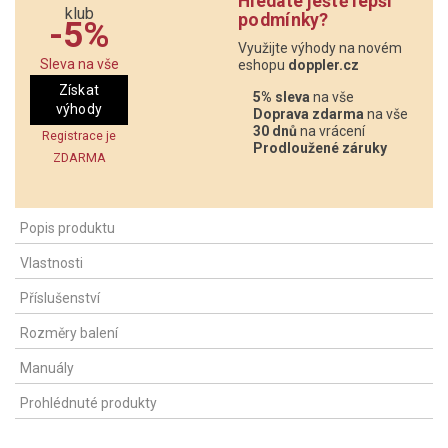
Hledáte ještě lepší
podmínky?
-5%
Využijte výhody na novém
Sleva na vše
eshopu
doppler.cz
Získat
5% sleva
na vše
výhody
Doprava zdarma
na vše
30 dnů
na vrácení
Registrace je
Prodloužené záruky
ZDARMA
Popis produktu
Vlastnosti
Příslušenství
Rozměry balení
Manuály
Prohlédnuté produkty