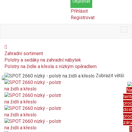
Objednat
Přihlásit
Registrovat
Tog
nav
Zahradní sortiment
Polstry a sedáky na zahradní nábytek
Polstry na židle a křesla s nízkým opěradlem
Zobrazit větší
Na
tent
pro
dos
pro
zár
3