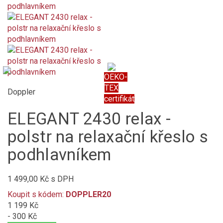
OEKO-
TEX
Doppler
certifikát
ELEGANT 2430 relax -
polstr na relaxační křeslo s
podhlavníkem
1 499,00 Kč
s DPH
Koupit s kódem:
DOPPLER20
1 199 Kč
- 300 Kč