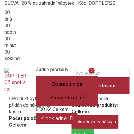
SLEVA -20 % na zahradní nábytek | Kód: DOPPLER20
00
dnů
00
hodin
00
minut
00
sekund
Košík
(prázdný)
Porovnání
Žádné produkty
0
produktů
Zobrazit více
Vyhledávání
Zobrazit méně
Produkt byl úspěšně
1 produkt v košíku.
přidán do nákupního
Celkem za produkty:
0,00 Kč
Celkem
košíku
Celkem
K pokladně
Počet položek:
Pokračovat v nákupu
Celkem