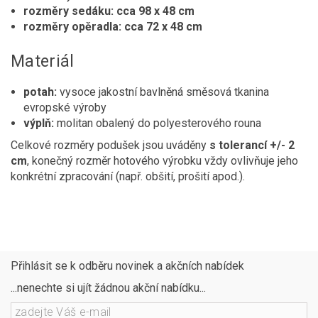
rozměry sedáku: cca 98 x 48 cm
rozměry opěradla: cca 72 x 48 cm
Materiál
potah:
vysoce jakostní bavlněná směsová tkanina
evropské výroby
výplň:
molitan obalený do polyesterového rouna
Celkové rozměry podušek jsou uváděny
s tolerancí +/- 2
cm
, konečný rozměr hotového výrobku vždy ovlivňuje jeho
konkrétní zpracování (např. obšití, prošití apod.).
Přihlásit se k odběru novinek a akčních nabídek
...nenechte si ujít žádnou akční nabídku...