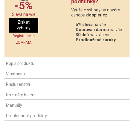
podmínky?
-5%
Využijte výhody na novém
Sleva na vše
eshopu
doppler.cz
Získat
5% sleva
na vše
výhody
Doprava zdarma
na vše
30 dnů
na vrácení
Registrace je
Prodloužené záruky
ZDARMA
Popis produktu
Vlastnosti
Příslušenství
Rozměry balení
Manuály
Prohlédnuté produkty