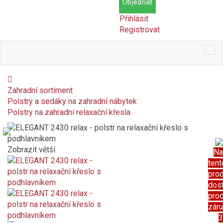
Objednat
Přihlásit
Registrovat
Tog
nav
Zahradní sortiment
Polstry a sedáky na zahradní nábytek
Polstry na zahradní relaxační křesla
Zobrazit větší
Na
tent
pro
dos
pro
zár
3