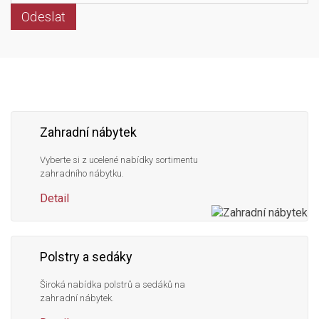
Odeslat
Následujte
Facebook
Instagram
Pinterest
YouTube
nás
Zahradní nábytek
Vyberte si z ucelené nabídky sortimentu
zahradního nábytku.
Detail
Polstry a sedáky
Široká nabídka polstrů a sedáků na
zahradní nábytek.