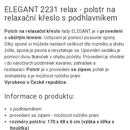
ELEGANT 2231 relax - polstr na
relaxační křeslo s podhlavníkem
Polstr na relaxační křeslo
řady ELEGANT je v
provedení
s obšitým lemem.
Uchycení je pomocí posuvné spony.
Díky sponě si můžete nastavit velikost dle rozměru a druhu
židle, spona je pevná a nevytahuje se. Upevnění sedáku je
pomocí dvou tkaniček v ohybu polstru. Provedení je vhodné
i do náročných podmínek kaváren, zahrádek a
restaurací.
Polstr
je v provedení
se zipem
, potah je
snímatelný a je možnost ručního praní.
Vyrobeno v České republice.
Informace o produktu:
s podhlavníkem
provedení se zipem - možnost ručního praní
rozměry polstru: 170 x 48 x 6 cm (výška x šířka x
tloušťka)