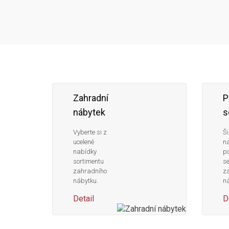
Zahradní
P
nábytek
s
Vyberte si z
Ši
ucelené
n
nabídky
po
sortimentu
s
zahradního
z
nábytku.
ná
Detail
D