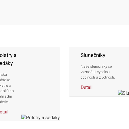
olstry a
Slunečníky
edáky
Naše slunečníky se
vyznačují vysokou
roká
odolností a životností.
abídka
lstrů a
Detail
edáků na
ahradní
bytek.
etail