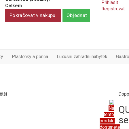
Přihlásit
Celkem
Registrovat
Pokračovat v nákupu
Objednat
ky
Pláštěnky a ponča
Luxusní zahradní nábytek
Gastr
ětší
Dopp
QU
Na
tento
se
produkt
dostanete