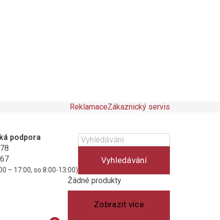
Reklamace
Zákaznický servis
ká podpora
178
467
Vyhledávání
00 – 17:00, so 8:00-13:00)
Košík
(prázdný)
Žádné produkty
Zobrazit více