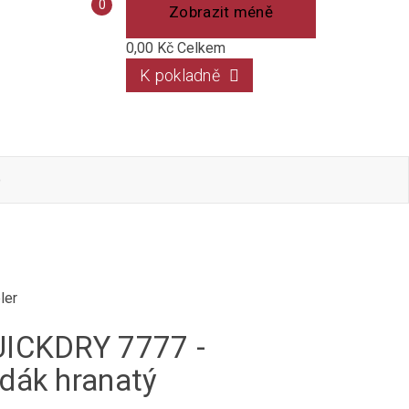
Porovnání
0
Zobrazit méně
produktů
0,00 Kč
Celkem
K pokladně
o
ler
ICKDRY 7777 -
dák hranatý