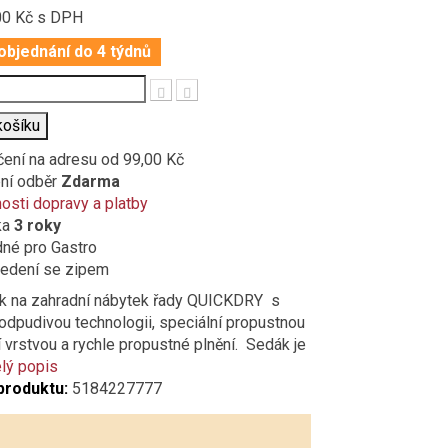
00 Kč
s DPH
objednání do 4 týdnů
t
košíku
čení na adresu
od 99,00 Kč
ní odběr
Zdarma
sti dopravy a platby
ka
3 roky
né pro Gastro
edení se zipem
k na zahradní nábytek řady QUICKDRY s
dpudivou technologii, speciální propustnou
 vrstvou a rychle propustné plnění. Sedák je
lý popis
produktu:
5184227777