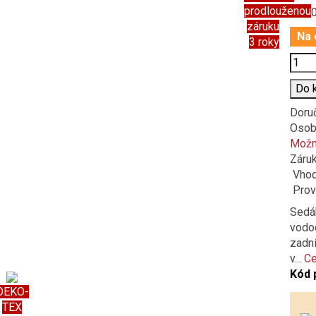
prodlouženou
499,
záruku
Na 
3 roky
Poče
Do 
Doru
Osob
Možno
Záru
Vhod
Prov
Sedá
vodoo
zadní
v...
Ce
Kód 
OEKO-
TEX