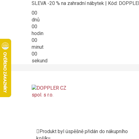
SLEVA -20 % na zahradní nábytek | Kód: DOPPL
00
dnů
00
hodin
00
minut
00
sekund
Produkt byl úspěšně přidán do nákupního
košíku