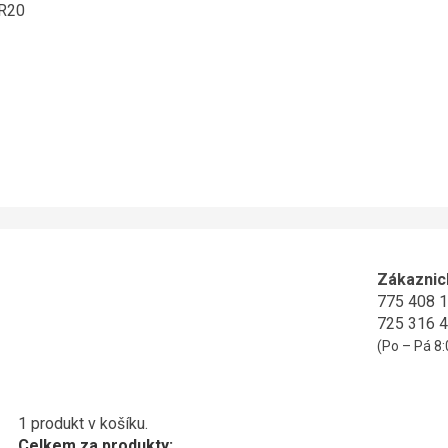
ER20
Zákaznic
775 408 
725 316 
(Po – Pá 8:
1 produkt v košíku.
Celkem za produkty: