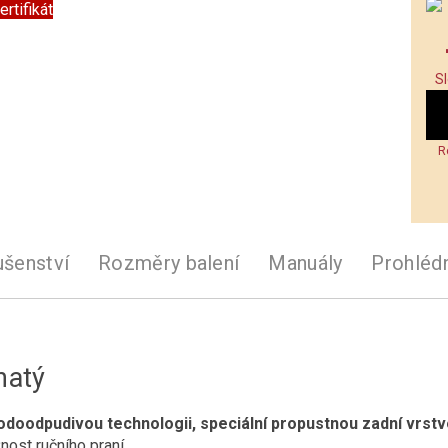
ertifikát
S
R
ušenství
Rozměry balení
Manuály
Prohléd
natý
odoodpudivou technologii, speciální propustnou zadní vrstv
nost ručního praní.