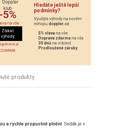
Hledáte ještě lepší
podmínky?
-5%
Využijte výhody na novém
leva na vše
eshopu
doppler.cz
Získat
5% sleva
na vše
výhody
Doprava zdarma
na vše
30 dnů
na vrácení
egistrace je
Prodloužené záruky
ZDARMA
nuté produkty
ou a rychle propustné plnění.
Sedák je v