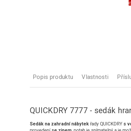
c
Popis produktu
Vlastnosti
Přísl
QUICKDRY 7777 - sedák hra
Sedák na zahradní nábytek
řady QUICKDRY
s v
provedení
se zipem
, potah je snímatelný a je mož