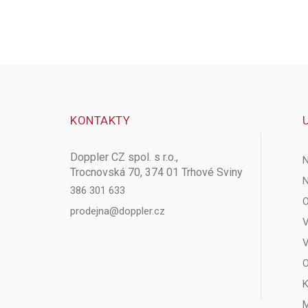
KONTAKTY
Doppler CZ spol. s r.o.,
N
Trocnovská 70, 374 01 Trhové Sviny
N
386 301 633
O
prodejna@doppler.cz
V
V
O
K
M