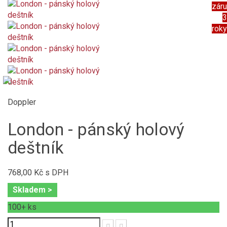
zár
3
roky
Doppler
London - pánský holový
deštník
768,00 Kč
s DPH
Skladem >
100+
ks
Počet