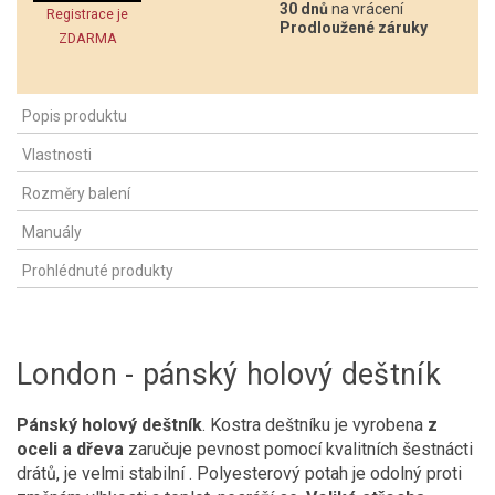
30 dnů
na vrácení
Registrace je
Prodloužené záruky
ZDARMA
Popis produktu
Vlastnosti
Rozměry balení
Manuály
Prohlédnuté produkty
London - pánský holový deštník
Pánský holový deštník
. Kostra deštníku je vyrobena
z
oceli a dřeva
zaručuje pevnost pomocí kvalitních šestnácti
drátů, je velmi stabilní . Polyesterový potah je odolný proti