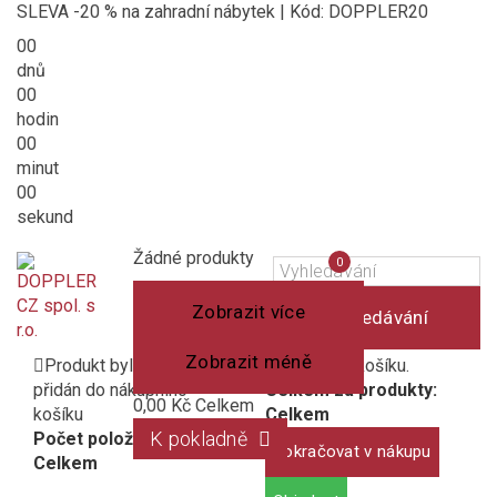
SLEVA -20 % na zahradní nábytek | Kód: DOPPLER20
00
dnů
00
hodin
00
minut
00
sekund
Košík
(prázdný)
Porovnání
Žádné produkty
0
produktů
Zobrazit více
Vyhledávání
Zobrazit méně
Produkt byl úspěšně
1 produkt v košíku.
přidán do nákupního
Celkem za produkty:
0,00 Kč
Celkem
košíku
Celkem
K pokladně
Počet položek:
Pokračovat v nákupu
Celkem