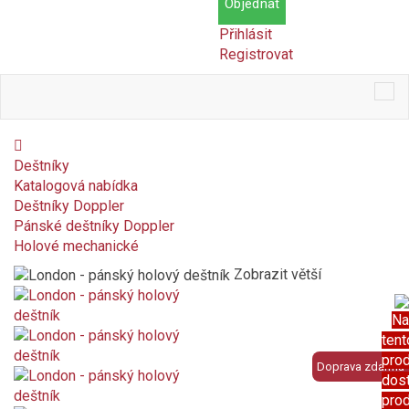
Objednat
Přihlásit
Registrovat
Tog
nav
Deštníky
Katalogová nabídka
Deštníky Doppler
Pánské deštníky Doppler
Holové mechanické
Zobrazit větší
Na
tent
pro
Doprava zdarma
dos
pro