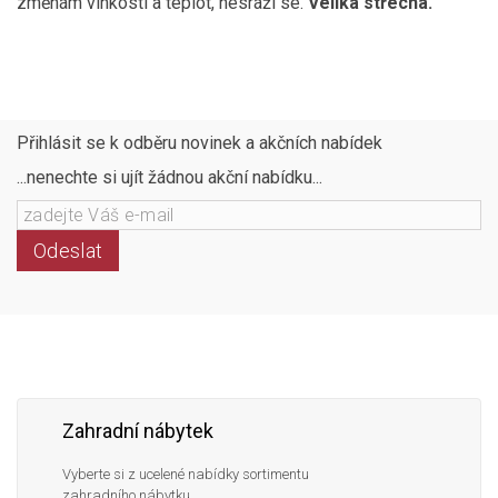
změnám vlhkosti a teplot, nesráží se.
Veliká střecha.
Přihlásit se k odběru novinek a akčních nabídek
...nenechte si ujít žádnou akční nabídku...
Odeslat
Následujte
Facebook
Instagram
Pinterest
YouTube
nás
Zahradní nábytek
Vyberte si z ucelené nabídky sortimentu
zahradního nábytku.