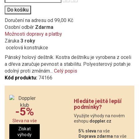
Do košíku
Doručení na adresu
od 99,00 Kč
Osobní odběr
Zdarma
Možnosti dopravy a platby
Záruka
3 roky
ocelová konstrukce
Pánský holový deštník. Kostra deštníku je vyrobena z oceli
a dřeva zaručuje pevnost a stabilitu. Polyesterový potah je
odolný proti změnám...
Celý popis
Kód produktu:
74166
Hledáte ještě lepší
podmínky?
-5%
Využijte výhody na novém
Sleva na vše
eshopu
doppler.cz
Získat
5% sleva
na vše
výhody
Doprava zdarma
na vše