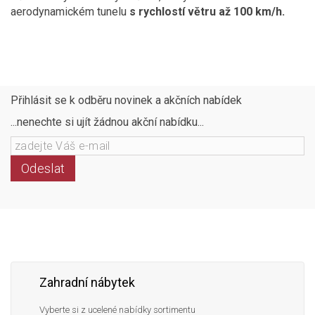
aerodynamickém tunelu
s rychlostí větru až 100 km/h.
Přihlásit se k odběru novinek a akčních nabídek
...nenechte si ujít žádnou akční nabídku...
Odeslat
Následujte
Facebook
Instagram
Pinterest
YouTube
nás
Zahradní nábytek
Vyberte si z ucelené nabídky sortimentu