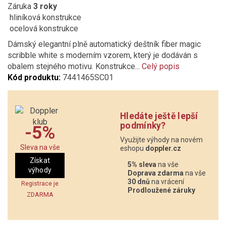
Záruka
3 roky
hliníková konstrukce
ocelová konstrukce
Dámský elegantní plně automatický deštník fiber magic
scribble white s moderním vzorem, který je dodáván s
obalem stejného motivu. Konstrukce...
Celý popis
Kód produktu:
7441465SC01
Hledáte ještě lepší
podmínky?
-5%
Využijte výhody na novém
Sleva na vše
eshopu
doppler.cz
Získat
5% sleva
na vše
výhody
Doprava zdarma
na vše
30 dnů
na vrácení
Registrace je
Prodloužené záruky
ZDARMA