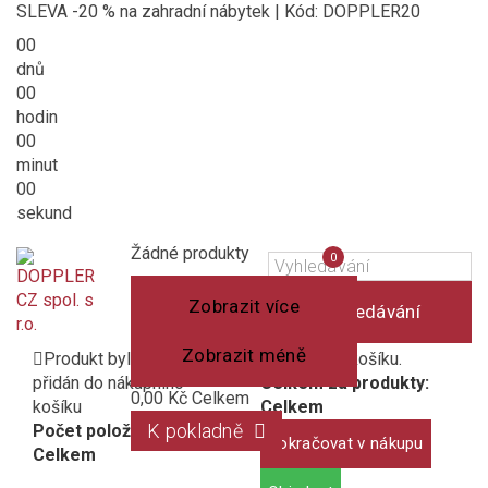
SLEVA -20 % na zahradní nábytek | Kód: DOPPLER20
00
dnů
00
hodin
00
minut
00
sekund
Košík
(prázdný)
Porovnání
Žádné produkty
0
produktů
Zobrazit více
Vyhledávání
Zobrazit méně
Produkt byl úspěšně
1 produkt v košíku.
přidán do nákupního
Celkem za produkty:
0,00 Kč
Celkem
košíku
Celkem
K pokladně
Počet položek:
Pokračovat v nákupu
Celkem