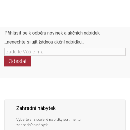
Přihlásit se k odběru novinek a akčních nabídek
...nenechte si ujít žádnou akční nabídku...
Odeslat
Následujte
Facebook
Instagram
Pinterest
YouTube
nás
Zahradní nábytek
Vyberte si z ucelené nabídky sortimentu
zahradního nábytku.