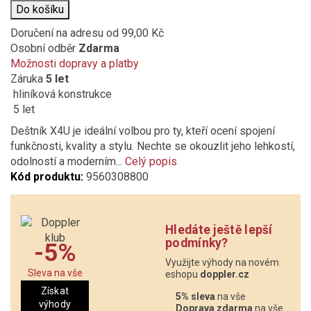
Do košíku
Doručení na adresu
od 99,00 Kč
Osobní odběr
Zdarma
Možnosti dopravy a platby
Záruka
5 let
hliníková konstrukce
5 let
Deštník X4U je ideální volbou pro ty, kteří ocení spojení
funkčnosti, kvality a stylu. Nechte se okouzlit jeho lehkostí,
odolností a moderním...
Celý popis
Kód produktu:
9560308800
Hledáte ještě lepší
podmínky?
-5%
Využijte výhody na novém
Sleva na vše
eshopu
doppler.cz
Získat
5% sleva
na vše
výhody
Doprava zdarma
na vše