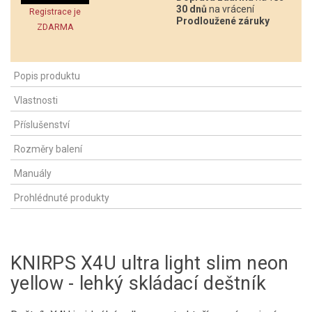
30 dnů
na vrácení
Registrace je
Prodloužené záruky
ZDARMA
Popis produktu
Vlastnosti
Příslušenství
Rozměry balení
Manuály
Prohlédnuté produkty
KNIRPS X4U ultra light slim neon
yellow - lehký skládací deštník