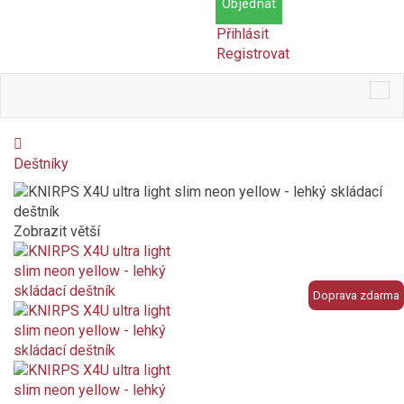
Objednat
Přihlásit
Registrovat
Tog
nav
Deštníky
Zobrazit větší
Doprava zdarma