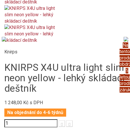
Na
tento
Knirps
prod
obdr
KNIRPS X4U ultra light slim
5
neon yellow - lehký skládací
letou
prod
deštník
záru
1 248,00 Kč
s DPH
Na objednání do 4-6 týdnů
Počet