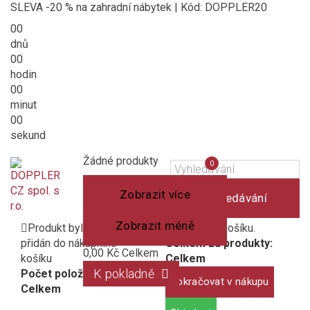
SLEVA -20 % na zahradní nábytek | Kód: DOPPLER20
00
dnů
00
hodin
00
minut
00
sekund
Košík
(prázdný)
Porovnání
Žádné produkty
0
produktů
Zobrazit více
Vyhledávání
Zobrazit méně
Produkt byl úspěšně
1 produkt v košíku.
přidán do nákupního
Celkem za produkty:
0,00 Kč
Celkem
košíku
Celkem
K pokladně
Počet položek:
Pokračovat v nákupu
Celkem