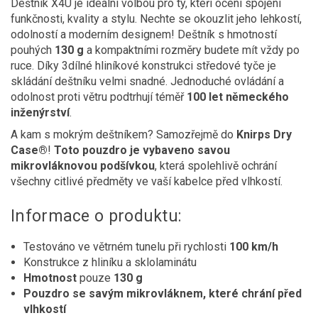
Deštník X4U je ideální volbou pro ty, kteří ocení spojení
funkčnosti, kvality a stylu. Nechte se okouzlit jeho lehkostí,
odolností a moderním designem! Deštník s hmotností
pouhých
130 g
a kompaktními rozměry budete mít vždy po
ruce. Díky 3dílné hliníkové konstrukci středové tyče je
skládání deštníku velmi snadné. Jednoduché ovládání a
odolnost proti větru podtrhují téměř
100 let německého
inženýrství
.
A kam s mokrým deštníkem? Samozřejmě do
Knirps Dry
Case®
!
Toto pouzdro je vybaveno savou
mikrovláknovou podšívkou
, která spolehlivě ochrání
všechny citlivé předměty ve vaší kabelce před vlhkostí.
Informace o produktu:
Testováno ve větrném tunelu při rychlosti
100 km/h
Konstrukce z hliníku a sklolaminátu
Hmotnost
pouze
130 g
Pouzdro se savým mikrovláknem, které chrání před
vlhkostí