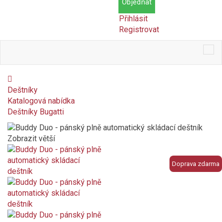
Objednat
Přihlásit
Registrovat
Tog
nav
Deštníky
Katalogová nabídka
Deštníky Bugatti
Zobrazit větší
Doprava zdarma