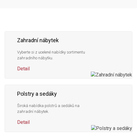
Následujte
Facebook
Instagram
Pinterest
YouTube
nás
Zahradní nábytek
Vyberte si z ucelené nabídky sortimentu
zahradního nábytku.
Detail
Polstry a sedáky
Široká nabídka polstrů a sedáků na
zahradní nábytek.
Detail