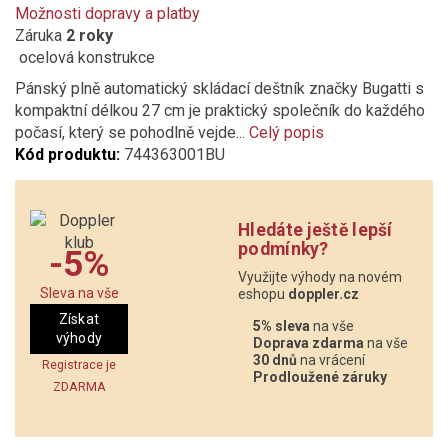
Možnosti dopravy a platby
Záruka
2 roky
ocelová konstrukce
Pánský plně automatický skládací deštník značky Bugatti s
kompaktní délkou 27 cm je praktický společník do každého
počasí, který se pohodlně vejde...
Celý popis
Kód produktu:
744363001BU
Hledáte ještě lepší
podmínky?
-5%
Využijte výhody na novém
Sleva na vše
eshopu
doppler.cz
Získat
5% sleva
na vše
výhody
Doprava zdarma
na vše
30 dnů
na vrácení
Registrace je
Prodloužené záruky
ZDARMA