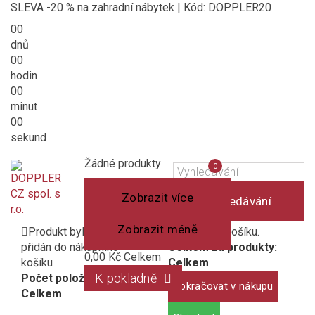
SLEVA -20 % na zahradní nábytek | Kód: DOPPLER20
00
dnů
00
hodin
00
minut
00
sekund
Košík
(prázdný)
Porovnání
Žádné produkty
0
produktů
Zobrazit více
Vyhledávání
Zobrazit méně
Produkt byl úspěšně
1 produkt v košíku.
přidán do nákupního
Celkem za produkty:
0,00 Kč
Celkem
košíku
Celkem
K pokladně
Počet položek:
Pokračovat v nákupu
Celkem