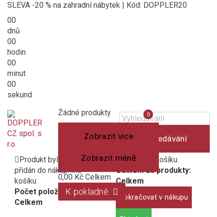
SLEVA -20 % na zahradní nábytek | Kód: DOPPLER20
00
dnů
00
hodin
00
minut
00
sekund
Košík
(prázdný)
Porovnání
Žádné produkty
0
produktů
Zobrazit více
Vyhledávání
Zobrazit méně
Produkt byl úspěšně
1 produkt v košíku.
přidán do nákupního
Celkem za produkty:
0,00 Kč
Celkem
košíku
Celkem
K pokladně
Počet položek:
Pokračovat v nákupu
Celkem