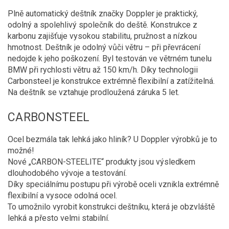
Plně automatický deštník značky Doppler je praktický,
odolný a spolehlivý společník do deště. Konstrukce z
karbonu zajišťuje vysokou stabilitu, pružnost a nízkou
hmotnost. Deštník je odolný vůči větru – při převrácení
nedojde k jeho poškození. Byl testován ve větrném tunelu
BMW při rychlosti větru až 150 km/h. Díky technologii
Carbonsteel je konstrukce extrémně flexibilní a zatížitelná.
Na deštník se vztahuje prodloužená záruka 5 let.
CARBONSTEEL
Ocel bezmála tak lehká jako hliník? U Doppler výrobků je to
možné!
Nové „CARBON-STEELITE“ produkty jsou výsledkem
dlouhodobého vývoje a testování.
Díky speciálnímu postupu při výrobě oceli vznikla extrémně
flexibilní a vysoce odolná ocel.
To umožnilo vyrobit konstrukci deštníku, která je obzvláště
lehká a přesto velmi stabilní.