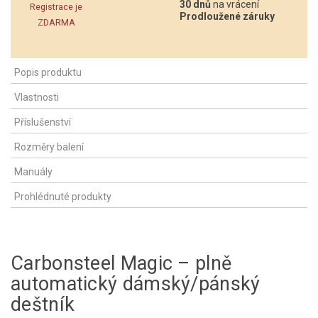
30 dnů
na vrácení
Registrace je
Prodloužené záruky
ZDARMA
Popis produktu
Vlastnosti
Příslušenství
Rozměry balení
Manuály
Prohlédnuté produkty
Carbonsteel Magic – plně
automatický dámský/pánský
deštník