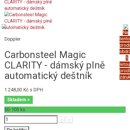
Na
tento
Doppler
prod
obdr
Carbonsteel Magic
5
CLARITY - dámský plně
letou
prod
automatický deštník
záru
1 248,00 Kč
s DPH
Skladem >
50-100
ks
Počet