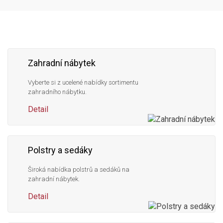
Následujte
Facebook
Instagram
Pinterest
YouTube
nás
Zahradní nábytek
Vyberte si z ucelené nabídky sortimentu
zahradního nábytku.
Detail
Polstry a sedáky
Široká nabídka polstrů a sedáků na
zahradní nábytek.
Detail