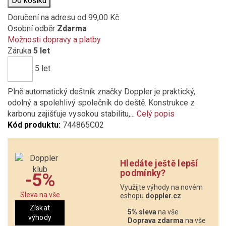
Do košíku
Doručení na adresu
od 99,00 Kč
Osobní odběr
Zdarma
Možnosti dopravy a platby
Záruka
5 let
5 let
Plně automatický deštník značky Doppler je praktický,
odolný a spolehlivý společník do deště. Konstrukce z
karbonu zajišťuje vysokou stabilitu,...
Celý popis
Kód produktu:
744865C02
Hledáte ještě lepší
podmínky?
-5%
Využijte výhody na novém
Sleva na vše
eshopu
doppler.cz
Získat
5% sleva
na vše
výhody
Doprava zdarma
na vše