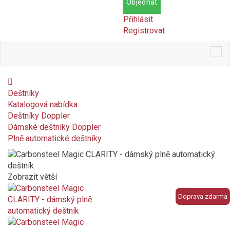
Objednat
Přihlásit
Registrovat
Tog
nav
Deštníky
Katalogová nabídka
Deštníky Doppler
Dámské deštníky Doppler
Plně automatické deštníky
Zobrazit větší
Doprava zdarma