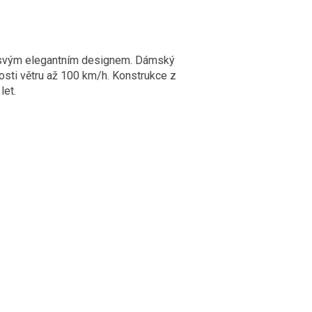
me svým elegantním designem. Dámský
losti větru až 100 km/h. Konstrukce z
let.