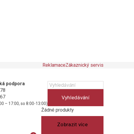
Reklamace
Zákaznický servis
ká podpora
178
467
Vyhledávání
00 – 17:00, so 8:00-13:00)
Košík
(prázdný)
Žádné produkty
Zobrazit více