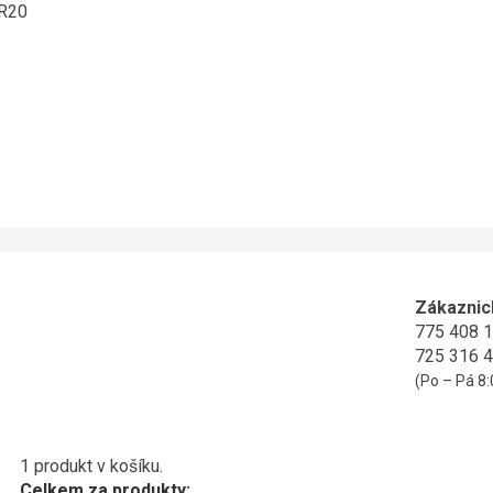
ER20
Zákaznic
775 408 
725 316 
(Po – Pá 8:
1 produkt v košíku.
Celkem za produkty: