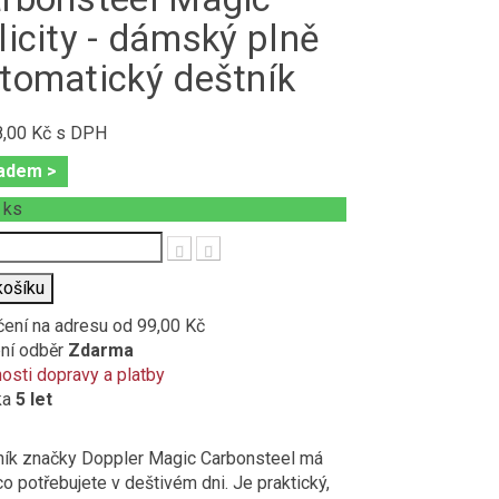
licity - dámský plně
tomatický deštník
8,00 Kč
s DPH
adem >
+
ks
t
košíku
čení na adresu
od 99,00 Kč
ní odběr
Zdarma
sti dopravy a platby
ka
5 let
ník značky Doppler Magic Carbonsteel má
co potřebujete v deštivém dni. Je praktický,