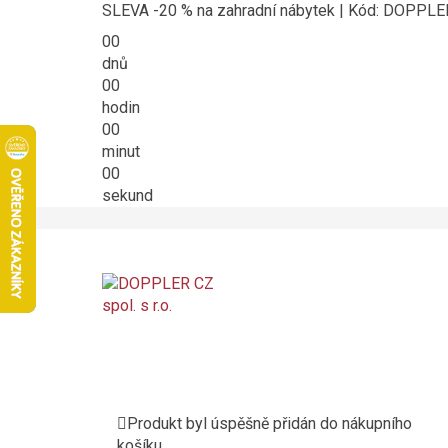
SLEVA -20 % na zahradní nábytek | Kód: DOPPL
00
dnů
00
hodin
00
minut
00
sekund
Produkt byl úspěšně přidán do nákupního
košíku