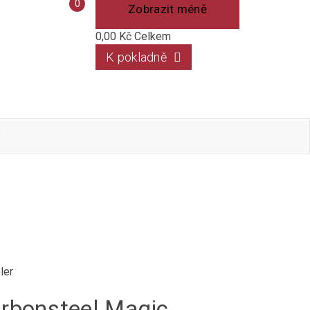
Porovnání
0
Zobrazit méně
produktů
0,00 Kč
Celkem
K pokladně
o
ler
rbonsteel Magic