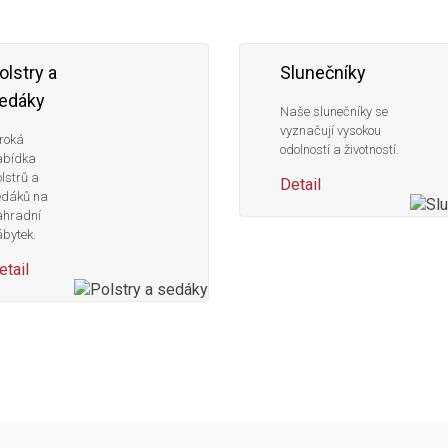
olstry a
Slunečníky
edáky
Naše slunečníky se
vyznačují vysokou
roká
odolností a životností.
abídka
lstrů a
Detail
edáků na
ahradní
bytek.
etail