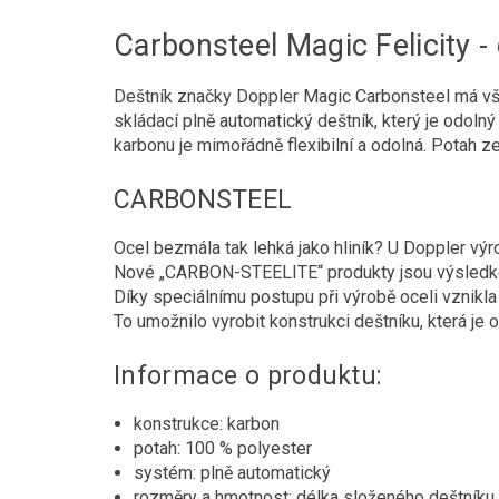
Carbonsteel Magic Felicity 
Deštník značky Doppler Magic Carbonsteel má vše
skládací plně automatický deštník, který je odoln
karbonu je mimořádně flexibilní a odolná. Potah z
CARBONSTEEL
Ocel bezmála tak lehká jako hliník? U Doppler výr
Nové „CARBON-STEELITE“ produkty jsou výsledke
Díky speciálnímu postupu při výrobě oceli vznikla
To umožnilo vyrobit konstrukci deštníku, která je o
Informace o produktu:
konstrukce: karbon
potah: 100 % polyester
systém: plně automatický
rozměry a hmotnost: délka složeného deštníku 