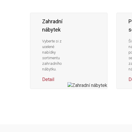
Zahradní
P
nábytek
s
Vyberte si z
Ši
ucelené
n
nabídky
po
sortimentu
s
zahradního
z
nábytku.
ná
Detail
D