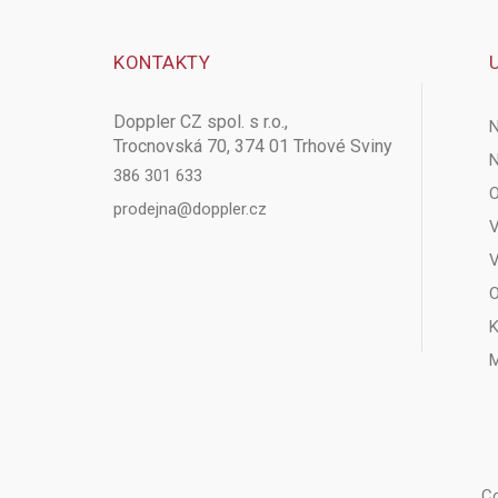
KONTAKTY
Doppler CZ spol. s r.o.,
N
Trocnovská 70, 374 01 Trhové Sviny
N
386 301 633
O
prodejna@doppler.cz
V
V
O
K
M
Co