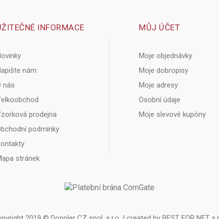
UŽITEČNÉ INFORMACE
MŮJ ÚČET
ovinky
Moje objednávky
apište nám
Moje dobropisy
 nás
Moje adresy
elkoobchod
Osobní údaje
zorková prodejna
Moje slevové kupóny
bchodní podmínky
ontakty
apa stránek
pyright 2019 © Doppler CZ spol. s.r.o. | created by
BEST FOR NET s.r