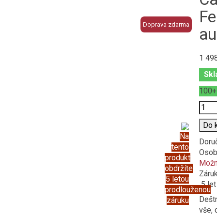
Fe
Doprava zdarma
au
1 49
Skl
100
Poče
Do 
Na
Doru
tento
Osob
produkt
Možno
obdržíte
Záru
5 letou
5 let
prodlouženou
Dešt
záruku
vše, 