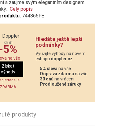
ční a zaujme svým elegantním designem.
ký...
Celý popis
produktu:
744865FE
Hledáte ještě lepší
podmínky?
-5%
Využijte výhody na novém
leva na vše
eshopu
doppler.cz
Získat
5% sleva
na vše
výhody
Doprava zdarma
na vše
30 dnů
na vrácení
egistrace je
Prodloužené záruky
ZDARMA
nuté produkty