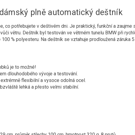
- dámský plně automatický deštník
, co potřebujete v deštivém dni. Je praktický, funkční a zauj
ý vůči větru. Deštník byl testován ve větrném tunelu BMW při rych
e 100 % polyesteru. Na deštník se vztahuje prodloužená záruka 5 
obků je to možné!
m dlouhodobého vývoje a testování.
 extrémně flexibilní a vysoce odolná ocel.
bzvláště lehká a přesto velmi stabilní.
29 cm, průměr střechy 100 cm, hmotnost 320 g, 8 prutů