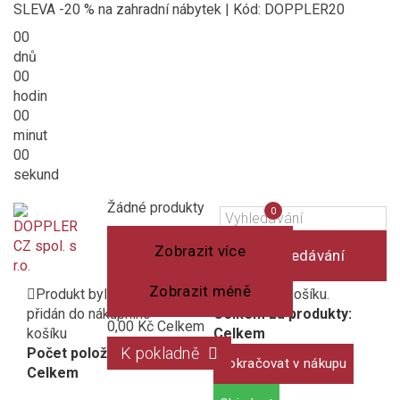
SLEVA -20 % na zahradní nábytek | Kód: DOPPLER20
00
dnů
00
hodin
00
minut
00
sekund
Košík
(prázdný)
Porovnání
Žádné produkty
0
produktů
Zobrazit více
Vyhledávání
Zobrazit méně
Produkt byl úspěšně
1 produkt v košíku.
přidán do nákupního
Celkem za produkty:
0,00 Kč
Celkem
košíku
Celkem
K pokladně
Počet položek:
Pokračovat v nákupu
Celkem