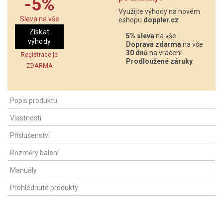
-5%
Využijte výhody na novém
Sleva na vše
eshopu
doppler.cz
Získat
5% sleva
na vše
výhody
Doprava zdarma
na vše
30 dnů
na vrácení
Registrace je
Prodloužené záruky
ZDARMA
Popis produktu
Vlastnosti
Příslušenství
Rozměry balení
Manuály
Prohlédnuté produkty