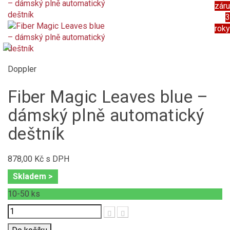
zár
3
roky
Doppler
Fiber Magic Leaves blue –
dámský plně automatický
deštník
878,00 Kč
s DPH
Skladem >
10-50
ks
Počet