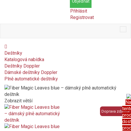
Objednat
Přihlásit
Registrovat
Tog
nav
Deštníky
Katalogová nabídka
Deštníky Doppler
Dámské deštníky Doppler
Plně automatické deštníky
Zobrazit větší
Na
tent
Doprava zdarma
pro
dos
pro