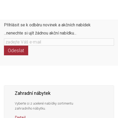
Přihlásit se k odběru novinek a akčních nabídek
...nenechte si ujít žádnou akční nabídku...
Odeslat
Následujte
Facebook
Instagram
Pinterest
YouTube
nás
Zahradní nábytek
Vyberte si z ucelené nabídky sortimentu
zahradního nábytku.
Detail