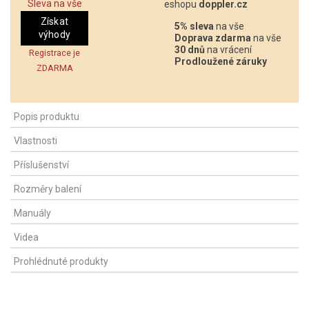
Sleva na vše
eshopu
doppler.cz
Získat
5% sleva
na vše
výhody
Doprava zdarma
na vše
30 dnů
na vrácení
Registrace je
Prodloužené záruky
ZDARMA
Popis produktu
Vlastnosti
Příslušenství
Rozměry balení
Manuály
Videa
Prohlédnuté produkty