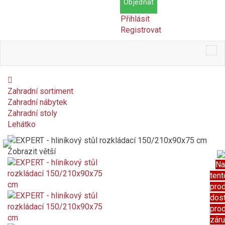
Objednat
Přihlásit
Registrovat
Tog
nav
Zahradní sortiment
Zahradní nábytek
Zahradní stoly
Lehátko
Zobrazit větší
Na
tent
pro
dos
pro
zár