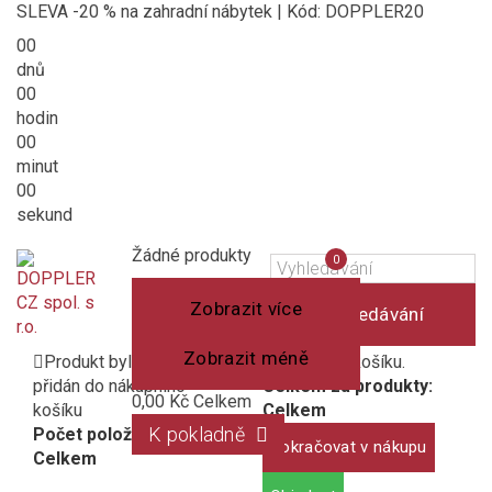
SLEVA -20 % na zahradní nábytek | Kód: DOPPLER20
00
dnů
00
hodin
00
minut
00
sekund
Košík
(prázdný)
Porovnání
Žádné produkty
0
produktů
Zobrazit více
Vyhledávání
Zobrazit méně
Produkt byl úspěšně
1 produkt v košíku.
přidán do nákupního
Celkem za produkty:
0,00 Kč
Celkem
košíku
Celkem
K pokladně
Počet položek:
Pokračovat v nákupu
Celkem