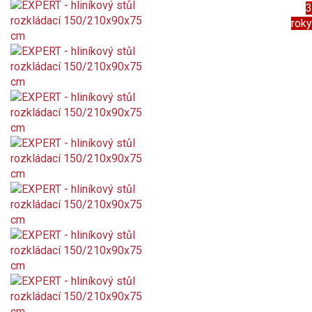
3
roky