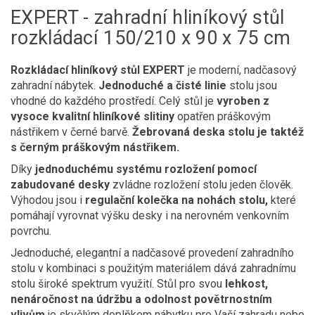
EXPERT - zahradní hliníkový stůl
rozkládací 150/210 x 90 x 75 cm
Rozkládací hliníkový stůl EXPERT
je moderní, nadčasový
zahradní nábytek.
Jednoduché a čisté linie
stolu jsou
vhodné do každého prostředí. Celý stůl je
vyroben z
vysoce kvalitní hliníkové slitiny
opatřen práškovým
nástřikem v černé barvě.
Žebrovaná deska stolu je taktéž
s černým práškovým nástřikem.
Díky
jednoduchému systému rozložení pomocí
zabudované desky
zvládne rozložení stolu jeden člověk.
Výhodou jsou i
regulační kolečka na nohách stolu,
které
pomáhají vyrovnat výšku desky i na nerovném venkovním
povrchu.
Jednoduché, elegantní a nadčasové provedení zahradního
stolu v kombinaci s použitým materiálem dává zahradnímu
stolu široké spektrum využití. Stůl pro svou
lehkost,
nenáročnost na údržbu a odolnost povětrnostním
vlivům
je skvělým doplňkem nábytku pro Vaší zahradu nebo