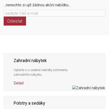
...nenechte si ujít žádnou akční nabídku...
Odeslat
Následujte
Facebook
Instagram
Pinterest
YouTube
nás
Zahradní nábytek
Vyberte si z ucelené nabídky sortimentu
zahradního nábytku.
Detail
Polstry a sedáky