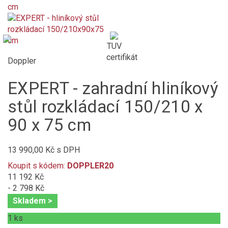
TUV
certifikát
Doppler
EXPERT - zahradní hliníkový
stůl rozkládací 150/210 x
90 x 75 cm
13 990,00 Kč
s DPH
Koupit s kódem:
DOPPLER20
11 192 Kč
- 2 798 Kč
Skladem >
1
ks