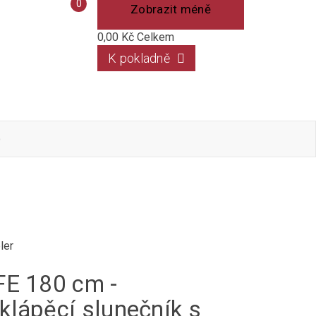
Porovnání
0
Zobrazit méně
produktů
0,00 Kč
Celkem
K pokladně
o
ler
FE 180 cm -
klápěcí slunečník s