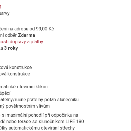
barvy
čení na adresu
od 99,00 Kč
ní odběr
Zdarma
sti dopravy a platby
ka
3 roky
ková konstrukce
ová konstrukce
atické otevírání klikou
ápěcí
telný/ručně pratelný potah slunečníku
ný povětrnostním vlivům
e si maximální pohodlí při odpočinku na
adě nebo terase se slunečníkem LIFE 180
Díky automatickému otevírání střechy