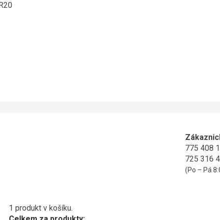
ER20
Zákaznic
775 408 
725 316 
(Po – Pá 8:
1 produkt v košíku.
Celkem za produkty: