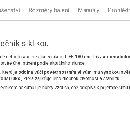
ušenství
Rozměry balení
Manuály
Prohléd
ečník s klikou
radě nebo terase se slunečníkem
LIFE 180 cm
. Díky
automatické
avíte úhel stínění podle aktuálního slunce.
y
, která je
odolná vůči povětrnostním vlivům
, má
vysokou svět
konstrukci
, která zajišťuje jeho dlouhou životnost a stabilitu.
ečníkem nekumuluje horký vzduch, což přispívá k příjemnějšímu 