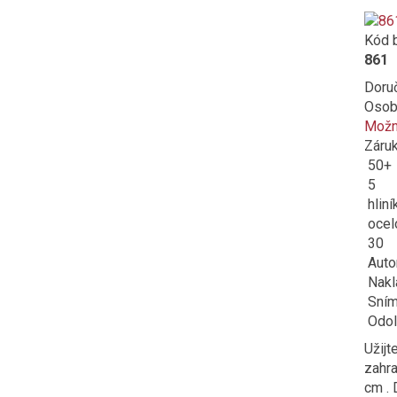
Kód 
861
Doru
Osob
Možno
Záru
50+
5
hliní
ocel
30
Autom
Nakl
Sníma
Odol
Užijt
zahr
cm . 