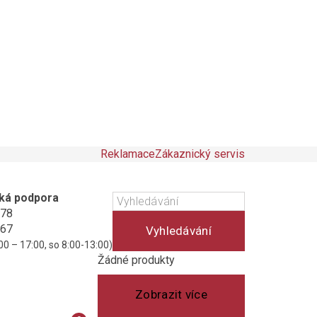
Reklamace
Zákaznický servis
ká podpora
178
467
Vyhledávání
00 – 17:00, so 8:00-13:00)
Košík
(prázdný)
Žádné produkty
Zobrazit více