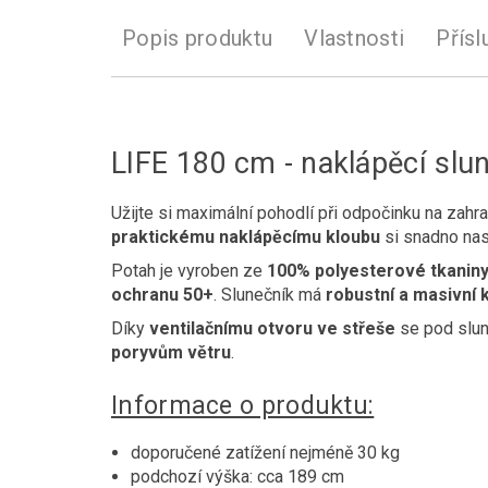
Popis produktu
Vlastnosti
Přísl
LIFE 180 cm - naklápěcí slun
Užijte si maximální pohodlí při odpočinku na zah
praktickému naklápěcímu kloubu
si snadno nast
Potah je vyroben ze
100% polyesterové tkanin
ochranu 50+
. Slunečník má
robustní a masivní 
Díky
ventilačnímu otvoru ve střeše
se pod slun
poryvům větru
.
Informace o produktu:
doporučené zatížení nejméně 30 kg
podchozí výška: cca 189 cm