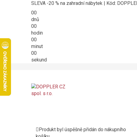
SLEVA -20 % na zahradní nábytek | Kód: DOPPL
00
dnů
00
hodin
00
minut
00
sekund
Produkt byl úspěšně přidán do nákupního
košíku