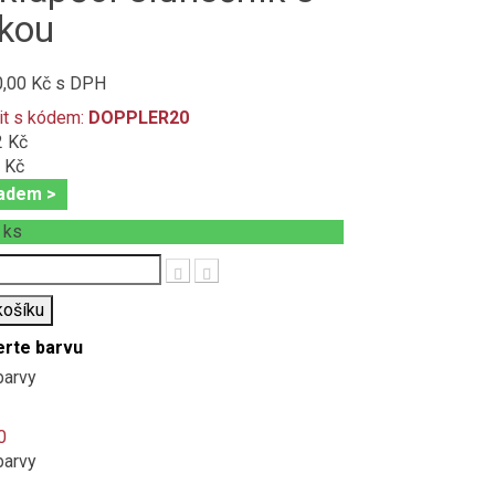
ikou
0,00 Kč
s DPH
it s kódem:
DOPPLER20
2 Kč
 Kč
adem >
+
ks
t
košíku
erte barvu
barvy
barvy