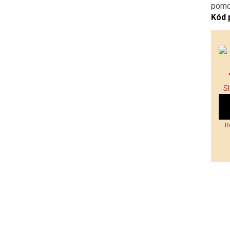
pomoc
Kód 
S
R