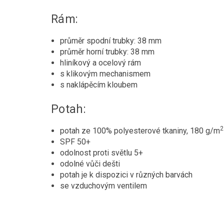
Rám:
průměr spodní trubky: 38 mm
průměr horní trubky: 38 mm
hliníkový a ocelový rám
s klikovým mechanismem
s naklápěcím kloubem
Potah:
2
potah ze 100% polyesterové tkaniny, 180 g/m
SPF 50+
odolnost proti světlu 5+
odolné vůči dešti
potah je k dispozici v různých barvách
se vzduchovým ventilem