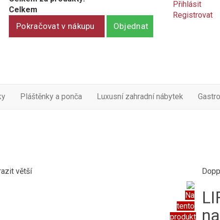
Přihlásit
Celkem
Registrovat
Pokračovat v nákupu
Objednat
ky
Pláštěnky a ponča
Luxusní zahradní nábytek
Gastr
azit větší
Dopp
LI
Na
tento
na
produkt