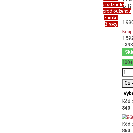
dostanete
kl
prodlouženou
záruku
1 99
3 roky
Koup
1 59
- 398
Skl
100
Poče
Do 
Vyb
Kód 
840
Kód 
860