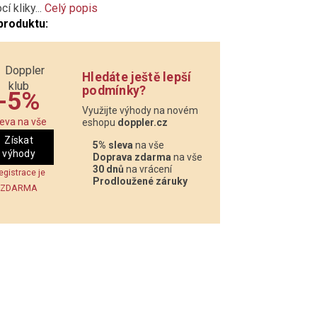
í kliky...
Celý popis
produktu:
Hledáte ještě lepší
podmínky?
-5%
Využijte výhody na novém
leva na vše
eshopu
doppler.cz
Získat
5% sleva
na vše
výhody
Doprava zdarma
na vše
30 dnů
na vrácení
egistrace je
Prodloužené záruky
ZDARMA