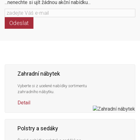
...nenechte si ujít žádnou akční nabídku...
Odeslat
Následujte
Facebook
Instagram
Pinterest
YouTube
nás
Zahradní nábytek
Vyberte si z ucelené nabídky sortimentu
zahradního nábytku.
Detail
Polstry a sedáky