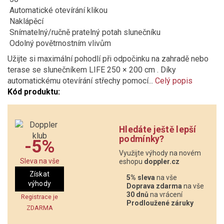
Automatické otevírání klikou
Naklápěcí
Snímatelný/ručně pratelný potah slunečníku
Odolný povětrnostním vlivům
Užijte si maximální pohodlí při odpočinku na zahradě nebo
terase se slunečníkem LIFE 250 × 200 cm . Díky
automatickému otevírání střechy pomocí...
Celý popis
Kód produktu:
Hledáte ještě lepší
podmínky?
-5%
Využijte výhody na novém
Sleva na vše
eshopu
doppler.cz
Získat
5% sleva
na vše
výhody
Doprava zdarma
na vše
30 dnů
na vrácení
Registrace je
Prodloužené záruky
ZDARMA