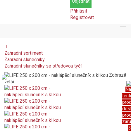
Objednat
Přihlásit
Registrovat
Tog
nav
Zahradní sortiment
Zahradní slunečníky
Zahradní slunečníky se středovou tyčí
Zobrazit
větší
Na
tent
pro
dos
pro
zár
3