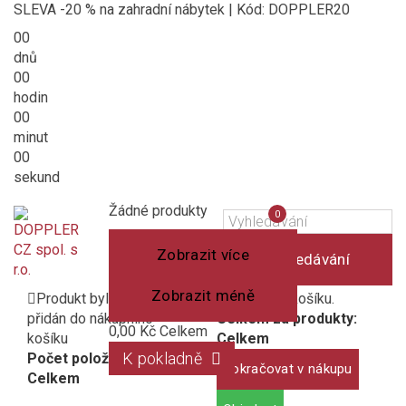
SLEVA -20 % na zahradní nábytek | Kód: DOPPLER20
00
dnů
00
hodin
00
minut
00
sekund
Košík
(prázdný)
Porovnání
Žádné produkty
0
produktů
Zobrazit více
Vyhledávání
Zobrazit méně
Produkt byl úspěšně
1 produkt v košíku.
přidán do nákupního
Celkem za produkty:
0,00 Kč
Celkem
košíku
Celkem
K pokladně
Počet položek:
Pokračovat v nákupu
Celkem