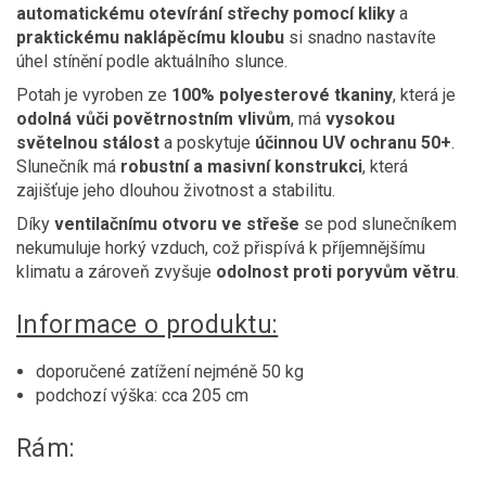
automatickému otevírání střechy pomocí kliky
a
praktickému naklápěcímu kloubu
si snadno nastavíte
úhel stínění podle aktuálního slunce.
Potah je vyroben ze
100% polyesterové tkaniny
, která je
odolná vůči povětrnostním vlivům
, má
vysokou
světelnou stálost
a poskytuje
účinnou UV ochranu 50+
.
Slunečník má
robustní a masivní konstrukci
, která
zajišťuje jeho dlouhou životnost a stabilitu.
Díky
ventilačnímu otvoru ve střeše
se pod slunečníkem
nekumuluje horký vzduch, což přispívá k příjemnějšímu
klimatu a zároveň zvyšuje
odolnost proti poryvům větru
.
Informace o produktu:
doporučené zatížení nejméně 50 kg
podchozí výška: cca 205 cm
Rám: