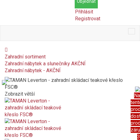
Objednat
Přihlásit
Registrovat
Tog
nav
Zahradní sortiment
Zahradní nábytek a slunečníky AKČNÍ
Zahradní nábytek - AKČNÍ
Zobrazit větší
Na
tent
pro
dos
pro
zár
3