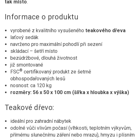
tak místo
.
Informace o produktu
vyrobené z kvalitního vysušeného
teakového dřeva
laťový sedák
navrženo pro maximální pohodlí při sezení
skládací – šetří místo
bezúdržbové, dlouhá životnost
již smontované
®
FSC
certifikovaný produkt ze šetrně
obhospodařovaných lesů
nosnost: ca 120 kg
rozměry: 56 x 50 x 100 cm (šířka x hloubka x výška)
Teakové dřevo:
ideální pro zahradní nábytek
odolné vůči vlivům počasí (vlhkosti, teplotním výkyvům,
přímému slunečnímu záření nebo mrazu), hmyzu i plísním