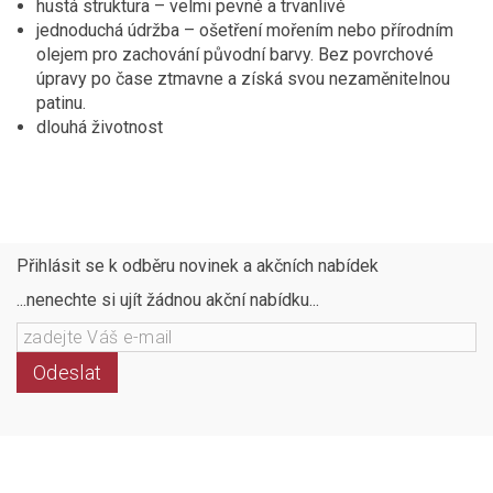
hustá struktura – velmi pevné a trvanlivé
jednoduchá údržba – ošetření mořením nebo přírodním
olejem pro zachování původní barvy. Bez povrchové
úpravy po čase ztmavne a získá svou nezaměnitelnou
patinu.
dlouhá životnost
Přihlásit se k odběru novinek a akčních nabídek
...nenechte si ujít žádnou akční nabídku...
Odeslat
Následujte
Facebook
Instagram
Pinterest
YouTube
nás