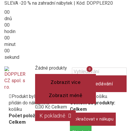
SLEVA -20 % na zahradní nábytek | Kód: DOPPLER20
00
dnů
00
hodin
00
minut
00
sekund
Košík
(prázdný)
Porovnání
Žádné produkty
0
produktů
Zobrazit více
Vyhledávání
Zobrazit méně
Produkt byl úspěšně
1 produkt v košíku.
přidán do nákupního
Celkem za produkty:
0,00 Kč
Celkem
košíku
Celkem
K pokladně
Počet položek:
Pokračovat v nákupu
Celkem