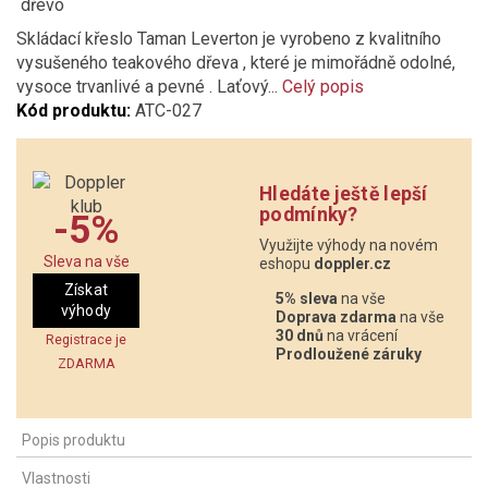
dřevo
Skládací křeslo Taman Leverton je vyrobeno z kvalitního
vysušeného teakového dřeva , které je mimořádně odolné,
vysoce trvanlivé a pevné . Laťový...
Celý popis
Kód produktu:
ATC-027
Hledáte ještě lepší
podmínky?
-5%
Využijte výhody na novém
Sleva na vše
eshopu
doppler.cz
Získat
5% sleva
na vše
výhody
Doprava zdarma
na vše
30 dnů
na vrácení
Registrace je
Prodloužené záruky
ZDARMA
Popis produktu
Vlastnosti