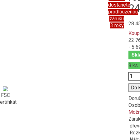
dostanete
24
prodlouženou
záruku
28 4
3 roky
Koup
22 7
- 5 6
Skl
8
ks
Poče
Do 
FSC
Doru
ertifikát
Osob
Možno
Záru
dřev
Rozkl
Náby