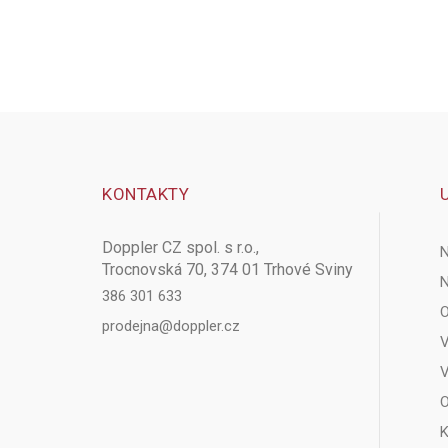
KONTAKTY
Doppler CZ spol. s r.o.,
N
Trocnovská 70, 374 01 Trhové Sviny
N
386 301 633
O
prodejna@doppler.cz
V
V
O
K