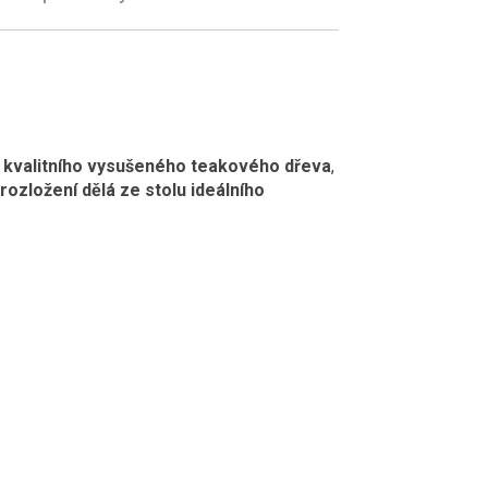
m
 kvalitního vysušeného teakového dřeva
,
ozložení dělá ze stolu ideálního