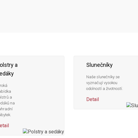
olstry a
Slunečníky
edáky
Naše slunečníky se
vyznačují vysokou
roká
odolností a životností.
abídka
lstrů a
Detail
edáků na
ahradní
bytek.
etail