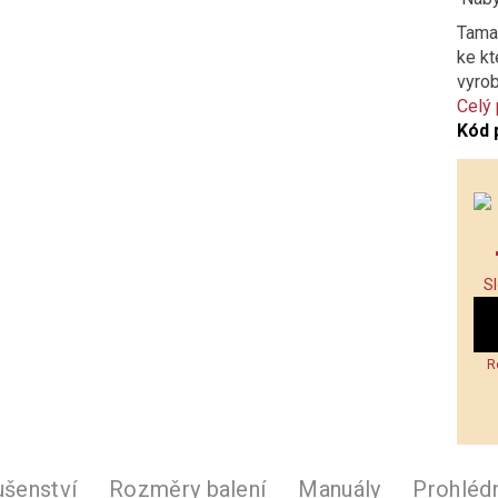
Taman
ke kt
vyrob
Celý
Kód 
S
R
ušenství
Rozměry balení
Manuály
Prohléd