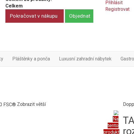
Přihlásit
Celkem
Registrovat
Pokračovat v nákupu
Objednat
ky
Pláštěnky a ponča
Luxusní zahradní nábytek
Gastr
Zobrazit větší
Dopp
TA
Na
tento
ro
produkt