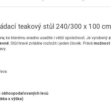
ádací teakový stůl 240/300 x 100 c
aru
, ke kterému snadno usadíte i větší společnost. Je vyrobený
z
pevné
. Stůl hravě zvládne rozložit i jeden člověk. Právě
možnost r
avy.
řeva
ně obhospodařovaných lesů
ubka x výška)