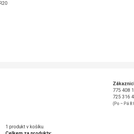
ER20
Zákaznic
775 408 
725 316 
(Po – Pá 8:
1 produkt v košíku.
Celkem za produkty: