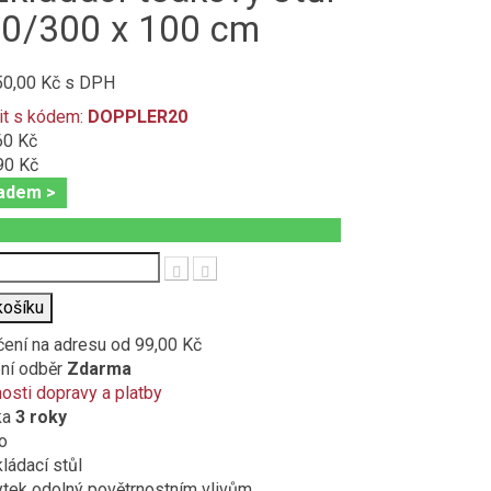
0/300 x 100 cm
50,00 Kč
s DPH
it s kódem:
DOPPLER20
60 Kč
90 Kč
adem >
t
košíku
čení na adresu
od 99,00 Kč
ní odběr
Zdarma
sti dopravy a platby
ka
3 roky
o
ádací stůl
tek odolný povětrnostním vlivům