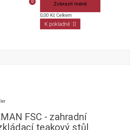
Porovnání
0
Zobrazit méně
produktů
0,00 Kč
Celkem
K pokladně
o
ler
MAN FSC - zahradní
zkládací teakový stůl