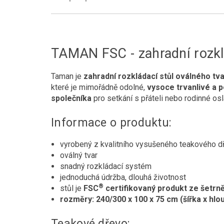
TAMAN FSC - zahradní rozkl
Taman je
zahradní rozkládací stůl oválného tv
které je mimořádně odolné,
vysoce trvanlivé a 
společníka
pro setkání s přáteli nebo rodinné osl
Informace o produktu:
vyrobený z kvalitního vysušeného teakového d
oválný tvar
snadný rozkládací systém
jednoduchá údržba, dlouhá životnost
®
stůl je
FSC
certifikovaný produkt ze šetr
rozměry: 240/300 x 100 x 75 cm (šířka x hlo
Teakové dřevo: