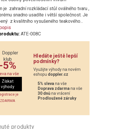
 je zahradní rozkládací stůl oválného tvaru ,
erému snadno usadíte i větší společnost. Je
ený z kvalitního vysušeného teakového...
 popis
produktu:
ATE-008C
Hledáte ještě lepší
podmínky?
-5%
Využijte výhody na novém
leva na vše
eshopu
doppler.cz
Získat
5% sleva
na vše
výhody
Doprava zdarma
na vše
30 dnů
na vrácení
egistrace je
Prodloužené záruky
ZDARMA
nuté produkty