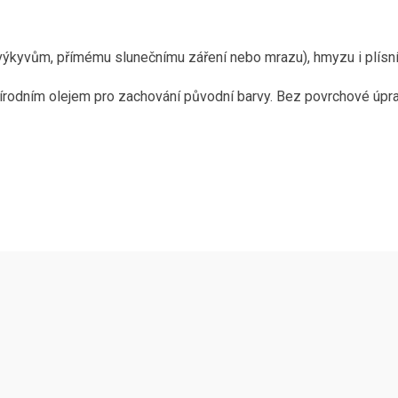
m výkyvům, přímému slunečnímu záření nebo mrazu), hmyzu i plísn
írodním olejem pro zachování původní barvy. Bez povrchové úpr