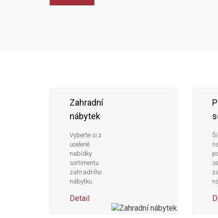
Zahradní
P
nábytek
s
Vyberte si z
Ši
ucelené
n
nabídky
po
sortimentu
s
zahradního
z
nábytku.
ná
Detail
D