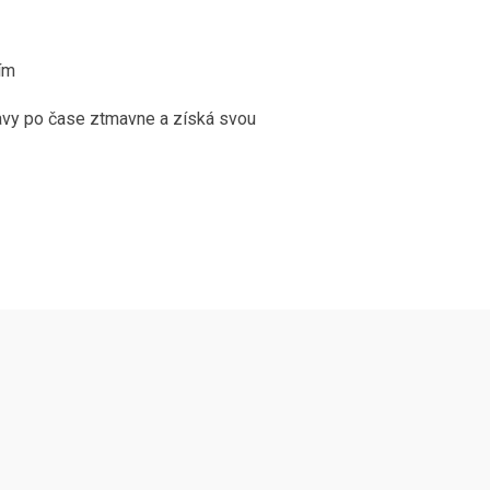
ím
avy po čase ztmavne a získá svou
Následujte
Facebook
Instagram
Pinterest
YouTube
nás