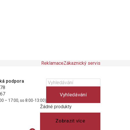
Reklamace
Zákaznický servis
ká podpora
178
467
Vyhledávání
00 – 17:00, so 8:00-13:00)
Košík
(prázdný)
Žádné produkty
Zobrazit více