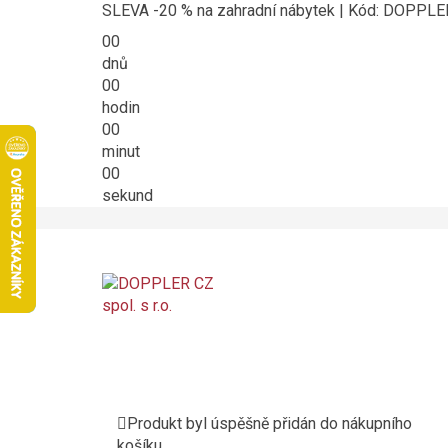
SLEVA -20 % na zahradní nábytek | Kód: DOPPL
00
dnů
00
hodin
00
minut
00
sekund
Produkt byl úspěšně přidán do nákupního
košíku