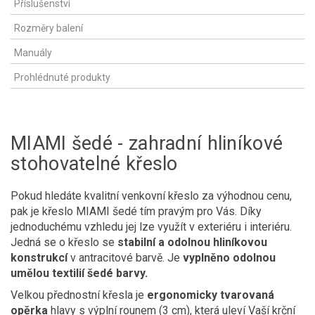
Příslušenství
Rozměry balení
Manuály
Prohlédnuté produkty
MIAMI šedé - zahradní hliníkové
stohovatelné křeslo
Pokud hledáte kvalitní venkovní křeslo za výhodnou cenu,
pak je křeslo MIAMI šedé tím pravým pro Vás. Díky
jednoduchému vzhledu jej lze využít v exteriéru i interiéru.
Jedná se o křeslo se
stabilní a odolnou hliníkovou
konstrukcí
v antracitové barvě. Je
vyplněno odolnou
umělou textilií šedé barvy.
Velkou přednostní křesla je
ergonomicky tvarovaná
opěrka
hlavy s výplní rounem (3 cm), která uleví Vaší krční