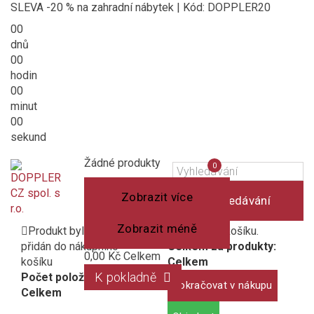
SLEVA -20 % na zahradní nábytek | Kód: DOPPLER20
00
dnů
00
hodin
00
minut
00
sekund
Košík
(prázdný)
Porovnání
Žádné produkty
0
produktů
Zobrazit více
Vyhledávání
Zobrazit méně
Produkt byl úspěšně
1 produkt v košíku.
přidán do nákupního
Celkem za produkty:
0,00 Kč
Celkem
košíku
Celkem
K pokladně
Počet položek:
Pokračovat v nákupu
Celkem