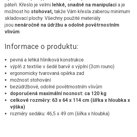
páteři. Křeslo je velmi
lehké, snadné na manipulaci
a je
možnost ho
stohovat,
takže Vám křesla zaberou minimum
skladovací plochy. Všechny použité materiály
jsou
nenáročné na údržbu a odolné povětrnostním
vlivům
.
Informace o produktu:
pevná a lehká hliníková konstrukce
výplň z textilie v šedé barvě s výplní (3cm rouno)
ergonomicky tvarovaná opěrka zad
možnost stohování
bezúdržbové, odolné povětrnostním vlivům
doporučená maximální nosnost: ca 120 kg
celkové rozměry:
63 x 64 x 114 cm (šířka x hloubka x
výška)
rozměry sedáku: 46,5 x 49 cm (šířka x hloubka)