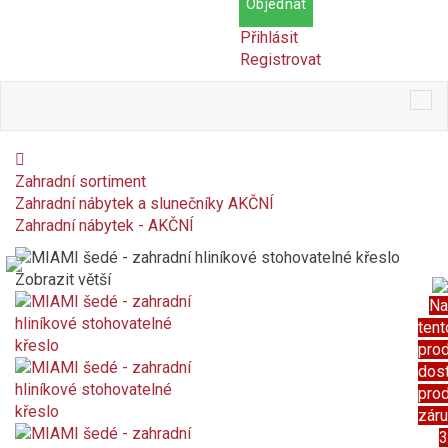
Objednat
Přihlásit
Registrovat
Tog
nav
Zahradní sortiment
Zahradní nábytek a slunečníky AKČNÍ
Zahradní nábytek - AKČNÍ
Zobrazit větší
Na
tent
pro
dos
pro
zár
3