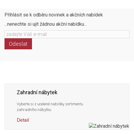
Přihlásit se k odběru novinek a akčních nabídek
...nenechte si ujít žádnou akční nabídku...
Odeslat
Následujte
Facebook
Instagram
Pinterest
YouTube
nás
Zahradní nábytek
Vyberte si z ucelené nabídky sortimentu
zahradního nábytku.
Detail