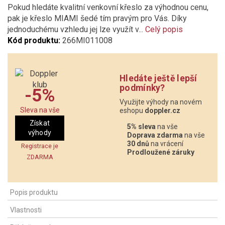
Pokud hledáte kvalitní venkovní křeslo za výhodnou cenu,
pak je křeslo MIAMI šedé tím pravým pro Vás. Díky
jednoduchému vzhledu jej lze využít v...
Celý popis
Kód produktu:
266MI011008
Hledáte ještě lepší
podmínky?
-5%
Využijte výhody na novém
Sleva na vše
eshopu
doppler.cz
Získat
5% sleva
na vše
výhody
Doprava zdarma
na vše
30 dnů
na vrácení
Registrace je
Prodloužené záruky
ZDARMA
Popis produktu
Vlastnosti