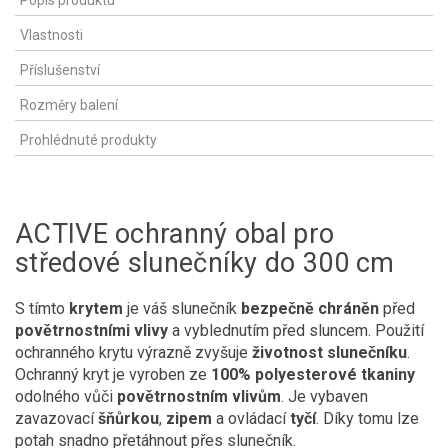
Popis produktu
Vlastnosti
Příslušenství
Rozměry balení
Prohlédnuté produkty
ACTIVE ochranný obal pro
středové slunečníky do 300 cm
S tímto
krytem
je váš slunečník
bezpečně chráněn
před
povětrnostními vlivy
a vyblednutím před sluncem. Použití
ochranného krytu výrazně zvyšuje
životnost slunečníku
.
Ochranný kryt je vyroben ze
100% polyesterové tkaniny
odolného vůči
povětrnostním vlivům
. Je vybaven
zavazovací
šňůrkou
,
zipem
a ovládací
tyčí
. Díky tomu lze
potah snadno přetáhnout přes slunečník.