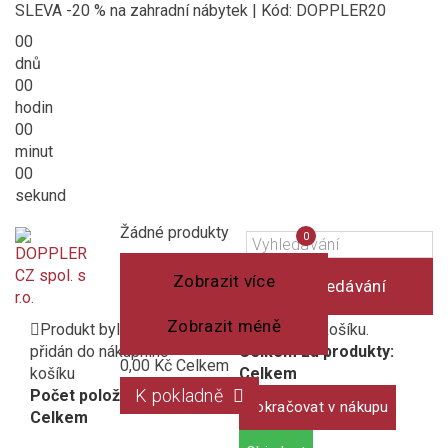
SLEVA -20 % na zahradní nábytek | Kód: DOPPLER20
00
dnů
00
hodin
00
minut
00
sekund
Košík
(prázdný)
Porovnání
Žádné produkty
0
produktů
Zobrazit více
Vyhledávání
Zobrazit méně
Produkt byl úspěšně
1 produkt v košíku.
přidán do nákupního
Celkem za produkty:
0,00 Kč
Celkem
košíku
Celkem
K pokladně
Počet položek:
Pokračovat v nákupu
Celkem