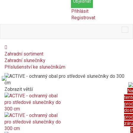
Objednat
Přihlásit
Registrovat
Tog
nav
Zahradní sortiment
Zahradní slunečníky
Příslušenství ke slunečníkům
Zobrazit větší
Na
tent
pro
dos
pro
zár
3