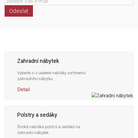
Odeslat
Následujte
Facebook
Instagram
Pinterest
YouTube
nás
Zahradní nábytek
Vyberte si z ucelené nabídky sortimentu
zahradního nábytku.
Detail
Polstry a sedáky
Široká nabídka polstrů a sedáků na
zahradní nábytek.