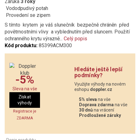
Záruka
3 roky
Vododpudivý potah
Provedení se zipem
S tímto krytem je váš slunečník bezpečně chráněn před
povětrnostními vlivy a vyblednutím před sluncem. Použití
ochranného krytu výrazně...
Celý popis
Kód produktu:
85399ACM300
Hledáte ještě lepší
podmínky?
-5%
Využijte výhody na novém
Sleva na vše
eshopu
doppler.cz
Získat
5% sleva
na vše
výhody
Doprava zdarma
na vše
30 dnů
na vrácení
Registrace je
Prodloužené záruky
ZDARMA