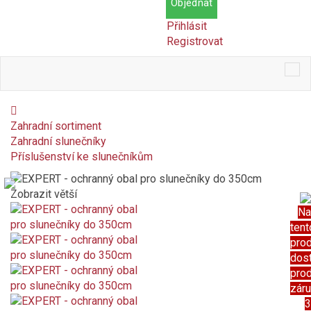
Objednat
Přihlásit
Registrovat
Tog
nav
Zahradní sortiment
Zahradní slunečníky
Příslušenství ke slunečníkům
Zobrazit větší
Na
tent
pro
dos
pro
zár
3