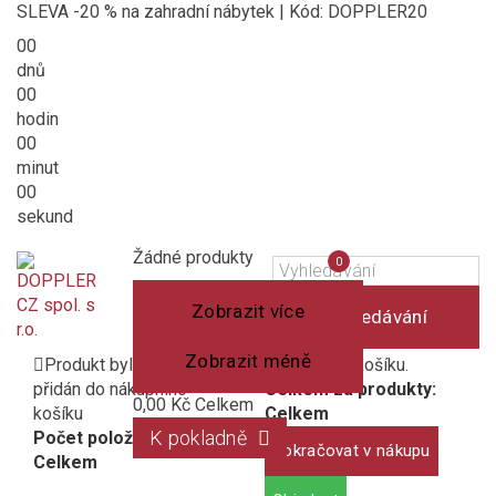
SLEVA -20 % na zahradní nábytek | Kód: DOPPLER20
00
dnů
00
hodin
00
minut
00
sekund
Košík
(prázdný)
Porovnání
Žádné produkty
0
produktů
Zobrazit více
Vyhledávání
Zobrazit méně
Produkt byl úspěšně
1 produkt v košíku.
přidán do nákupního
Celkem za produkty:
0,00 Kč
Celkem
košíku
Celkem
K pokladně
Počet položek:
Pokračovat v nákupu
Celkem