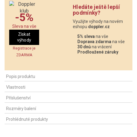
Hledáte ještě lepší
podmínky?
-5%
Využijte výhody na novém
Sleva na vše
eshopu
doppler.cz
Získat
5% sleva
na vše
výhody
Doprava zdarma
na vše
30 dnů
na vrácení
Registrace je
Prodloužené záruky
ZDARMA
Popis produktu
Vlastnosti
Příslušenství
Rozměry balení
Prohlédnuté produkty