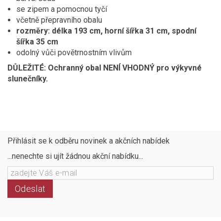
se zipem a pomocnou tyčí
včetně přepravního obalu
rozměry: délka 193 cm, horní šířka 31 cm, spodní
šířka 35 cm
odolný vůči povětrnostním vlivům
DŮLEŽITÉ: Ochranný obal NENÍ VHODNÝ pro výkyvné
slunečníky.
Přihlásit se k odběru novinek a akčních nabídek
...nenechte si ujít žádnou akční nabídku...
Odeslat
Následujte
Facebook
Instagram
Pinterest
YouTube
nás