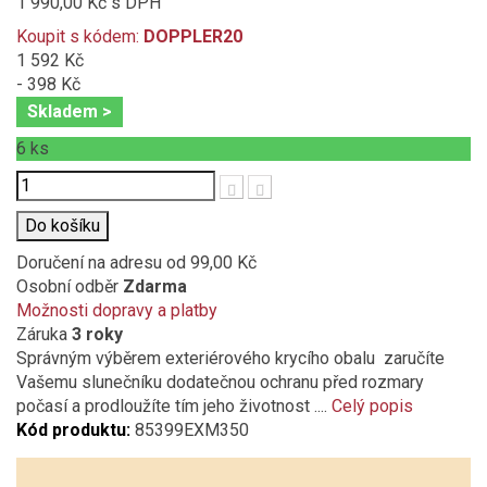
1 990,00 Kč
s DPH
Koupit s kódem:
DOPPLER20
1 592 Kč
- 398 Kč
Skladem >
6
ks
Počet
Do košíku
Doručení na adresu
od 99,00 Kč
Osobní odběr
Zdarma
Možnosti dopravy a platby
Záruka
3 roky
Správným výběrem exteriérového krycího obalu zaručíte
Vašemu slunečníku dodatečnou ochranu před rozmary
počasí a prodloužíte tím jeho životnost ....
Celý popis
Kód produktu:
85399EXM350