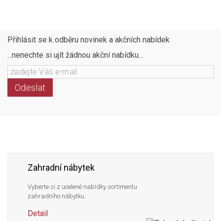
Přihlásit se k odběru novinek a akčních nabídek
...nenechte si ujít žádnou akční nabídku...
Odeslat
Následujte
Facebook
Instagram
Pinterest
YouTube
nás
Zahradní nábytek
Vyberte si z ucelené nabídky sortimentu
zahradního nábytku.
Detail