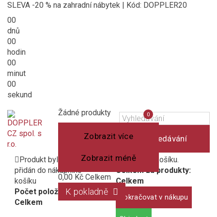
SLEVA -20 % na zahradní nábytek | Kód: DOPPLER20
00
dnů
00
hodin
00
minut
00
sekund
Košík
(prázdný)
Porovnání
Žádné produkty
0
produktů
Zobrazit více
Vyhledávání
Zobrazit méně
Produkt byl úspěšně
1 produkt v košíku.
přidán do nákupního
Celkem za produkty:
0,00 Kč
Celkem
košíku
Celkem
K pokladně
Počet položek:
Pokračovat v nákupu
Celkem