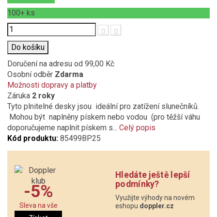
100+
ks
Počet
Do košíku
Doručení na adresu
od 99,00 Kč
Osobní odběr
Zdarma
Možnosti dopravy a platby
Záruka
2 roky
Tyto plnitelné desky jsou ideální pro zatížení slunečníků.
Mohou být naplněny pískem nebo vodou (pro těžší váhu
doporučujeme naplnit pískem s...
Celý popis
Kód produktu:
85499BP25
Hledáte ještě lepší
podmínky?
-5%
Využijte výhody na novém
Sleva na vše
eshopu
doppler.cz