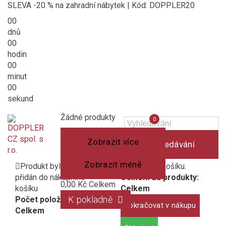
SLEVA -20 % na zahradní nábytek | Kód: DOPPLER20
00
dnů
00
hodin
00
minut
00
sekund
Košík
(prázdný)
Porovnání
Žádné produkty
0
produktů
Zobrazit více
Vyhledávání
Zobrazit méně
Produkt byl úspěšně
1 produkt v košíku.
přidán do nákupního
Celkem za produkty:
0,00 Kč
Celkem
košíku
Celkem
K pokladně
Počet položek:
Pokračovat v nákupu
Celkem