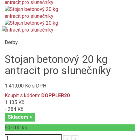
Derby
Stojan betonový 20 kg
antracit pro slunečníky
1 419,00 Kč
s DPH
Koupit s kódem:
DOPPLER20
1 135 Kč
- 284 Kč
Skladem >
50-100
ks
Počet