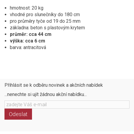
hmotnost: 20 kg
vhodné pro slunečníky do 180 cm
pro průměry tyče od 19 do 25 mm
základna: beton s plastovým krytem
průměr: cca 44 cm
výška: cca 6 cm
barva: antracitová
Přihlásit se k odběru novinek a akčních nabídek
...nenechte si ujít žádnou akční nabídku...
Odeslat
Následujte
Facebook
Instagram
Pinterest
YouTube
nás