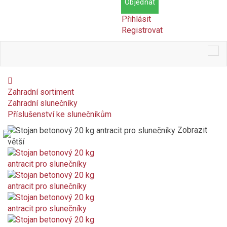
Objednat
Přihlásit
Registrovat
Tog
nav
Zahradní sortiment
Zahradní slunečníky
Příslušenství ke slunečníkům
Zobrazit
větší