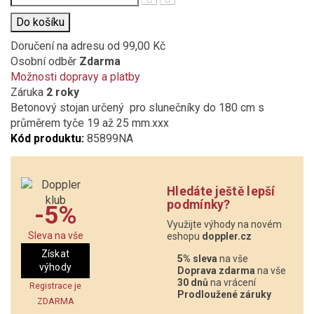
Do košíku
Doručení na adresu
od 99,00 Kč
Osobní odběr
Zdarma
Možnosti dopravy a platby
Záruka
2 roky
Betonový stojan určený pro slunečníky do 180 cm s
průměrem tyče 19 až 25 mm.xxx
Kód produktu:
85899NA
Hledáte ještě lepší
podmínky?
-5%
Využijte výhody na novém
Sleva na vše
eshopu
doppler.cz
Získat
5% sleva
na vše
výhody
Doprava zdarma
na vše
30 dnů
na vrácení
Registrace je
Prodloužené záruky
ZDARMA