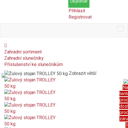
Objednat
Přihlásit
Registrovat
Tog
nav
Zahradní sortiment
Zahradní slunečníky
Příslušenství ke slunečníkům
Zobrazit větší
Na
tent
pro
dos
pro
zár
3