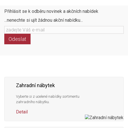
Přihlásit se k odběru novinek a akčních nabídek
...nenechte si ujít žádnou akční nabídku...
Odeslat
Následujte
Facebook
Instagram
Pinterest
YouTube
nás
Zahradní nábytek
Vyberte si z ucelené nabídky sortimentu
zahradního nábytku.
Detail