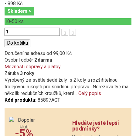
- 898 Kč
Skladem >
10-50
ks
Počet
Do košíku
Doručení na adresu
od 99,00 Kč
Osobní odběr
Zdarma
Možnosti dopravy a platby
Záruka
3 roky
Vyrobený ze světle šedé žuly s 2 koly a rozšiřitelnou
trolejovou rukojetí pro snadnou přepravu . Nerezová tyč má
několik redukčních kroužků, které...
Celý popis
Kód produktu:
85897AGT
Hledáte ještě lepší
podmínky?
-5%