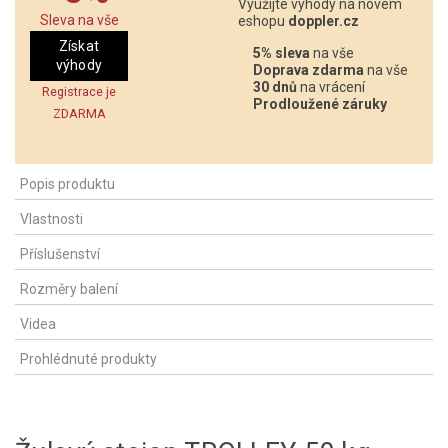
Využijte výhody na novém
Sleva na vše
eshopu
doppler.cz
Získat
5% sleva
na vše
výhody
Doprava zdarma
na vše
30 dnů
na vrácení
Registrace je
Prodloužené záruky
ZDARMA
Popis produktu
Vlastnosti
Příslušenství
Rozměry balení
Videa
Prohlédnuté produkty