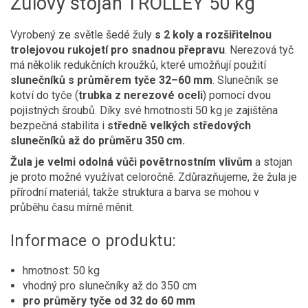
Žulový stojan TROLLEY 50 kg
Vyrobený ze světle šedé žuly
s 2 koly a rozšiřitelnou
trolejovou rukojetí pro snadnou přepravu
. Nerezová tyč
má několik redukčních kroužků, které umožňují použití
slunečníků s průměrem tyče 32–60 mm
. Slunečník se
kotví do tyče (
trubka z nerezové oceli
) pomocí dvou
pojistných šroubů. Díky své hmotnosti 50 kg je zajištěna
bezpečná stabilita i
středně velkých středových
slunečníků až do průměru 350 cm.
Žula je velmi odolná vůči povětrnostním vlivům
a stojan
je proto možné využívat celoročně. Zdůrazňujeme, že žula je
přírodní materiál, takže struktura a barva se mohou v
průběhu času mírně měnit.
Informace o produktu:
hmotnost: 50 kg
vhodný pro slunečníky až do 350 cm
pro průměry tyče od 32 do 60 mm