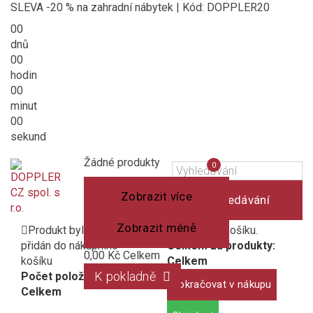
SLEVA -20 % na zahradní nábytek | Kód: DOPPLER20
00
dnů
00
hodin
00
minut
00
sekund
Košík
(prázdný)
Porovnání
Žádné produkty
0
produktů
Zobrazit více
Vyhledávání
Zobrazit méně
Produkt byl úspěšně
1 produkt v košíku.
přidán do nákupního
Celkem za produkty:
0,00 Kč
Celkem
košíku
Celkem
K pokladně
Počet položek:
Pokračovat v nákupu
Celkem